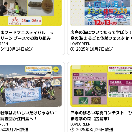
しまフードフェスティバル ラ
広島の海について知って学ぼう
リーン ブースでの取り組み
島の海 まるごと体験フェスタ in
REEN
レース宮島
LOVEGREEN
25年10月14日放送
2025年10月7日放送
の牡蠣はおいしいだけじゃない！
四季の移ろい写真コンテスト 
も調査団が江田島へ！
ま遊学の森（広島市）
REEN
LOVEGREEN
25年9月2日放送
2025年8月26日放送