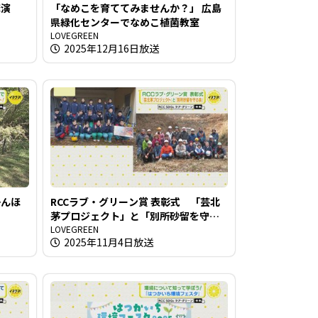
講演
「なめこを育ててみませんか？」 広島
県緑化センターでなめこ植菌教室
LOVEGREEN
2025年12月16日放送
かんほ
RCCラブ・グリーン賞 表彰式 「芸北
茅プロジェクト」と「別所砂留を守る
会」
LOVEGREEN
2025年11月4日放送