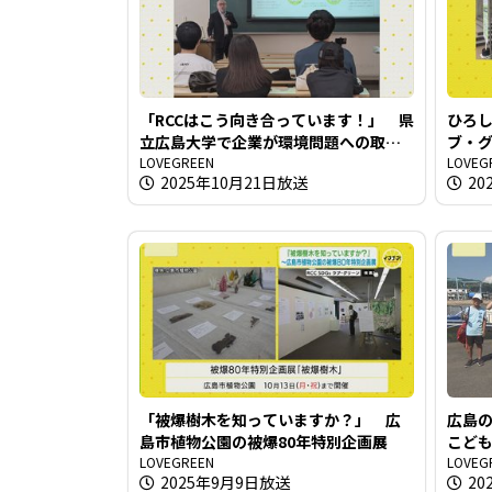
「RCCはこう向き合っています！」 県
ひろ
立広島大学で企業が環境問題への取り
ブ・グ
組みを講義
LOVEGREEN
LOVEG
2025年10月21日放送
20
「被爆樹木を知っていますか？」 広
広島
島市植物公園の被爆80年特別企画展
こど
LOVEGREEN
LOVEG
2025年9月9日放送
20