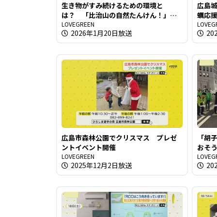
生き物がすみ続けるための環境と
広島城オ
は？ 「比治山の自然たんけん！」開
蠣応
催
LOVEGREEN
LOVEG
2026年1月20日放送
20
広島市森林公園でクリスマス プレゼ
「胡
ントイベント開催
おそ
LOVEGREEN
LOVEG
2025年12月2日放送
20