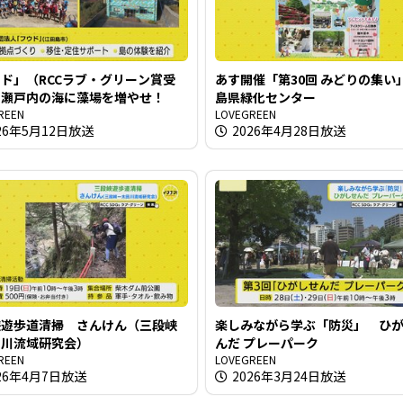
ド」（RCCラブ・グリーン賞受
あす開催「第30回 みどりの集い
 瀬戸内の海に藻場を増やせ！
島県緑化センター
REEN
LOVEGREEN
26年5月12日放送
2026年4月28日放送
峡遊歩道清掃 さんけん（三段峡
楽しみながら学ぶ「防災」 ひ
田川流域研究会）
んだ プレーパーク
REEN
LOVEGREEN
26年4月7日放送
2026年3月24日放送