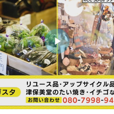
ビ
デ
オ