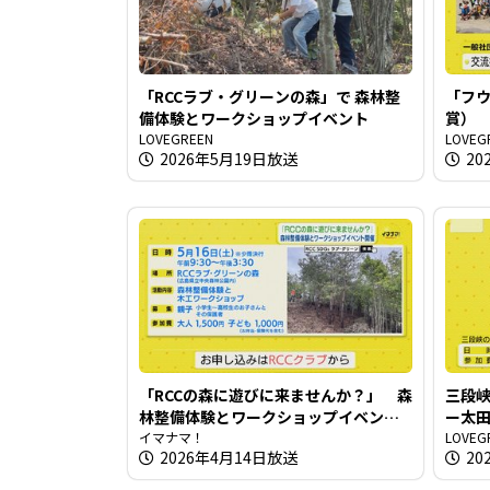
「RCCラブ・グリーンの森」で 森林整
「フウ
備体験とワークショップイベント
賞）
LOVEGREEN
LOVEG
2026年5月19日放送
20
「RCCの森に遊びに来ませんか？」 森
三段
林整備体験とワークショップイベント
ー太
開催
イマナマ！
LOVEG
2026年4月14日放送
20