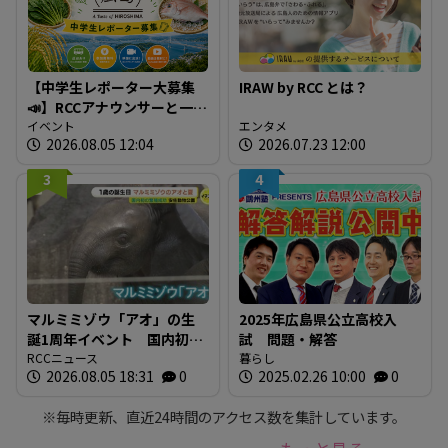
【中学生レポーター大募集
IRAW by RCC とは？
📣】RCCアナウンサーと一緒
に「広島の食」の現場を取
イベント
エンタメ
2026.08.05 12:04
2026.07.23 12:00
材しよう！
3
4
マルミミゾウ「アオ」の生
2025年広島県公立高校入
誕1周年イベント 国内初の
試 問題・解答
繁殖成功 全国のファンに
RCCニュース
暮らし
2026.08.05 18:31
0
2025.02.26 10:00
0
よる「思い出の一枚」も展
示 広島・安佐動物公園
※毎時更新、直近24時間のアクセス数を集計しています。