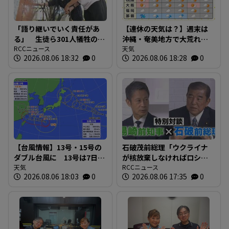
「語り継いでいく責任があ
【連休の天気は？】週末は
る」 生徒ら301人犠牲の女
沖縄・奄美地方で大荒れの
学校で追悼式 “第一県女の
RCCニュース
予想 全国的に雲が広がり
天気
2026.08.06 18:32
0
2026.08.06 18:28
0
後輩”から被爆者への誓い
やすい日も 西日本・東海
広島
地方中心に危険な暑さ続く
（全国天気）
【台風情報】13号・15号の
石破茂前総理「ウクライナ
ダブル台風に 13号は7日に
が核放棄しなければロシア
沖縄直撃へ ※17日までの
天気
侵攻しなかった」 湯崎前
RCCニュース
2026.08.06 18:03
0
2026.08.06 17:35
0
雨・風シミュレーション【6
県知事「核抑止は“フィクシ
日午後6時現在】
ョン”」 平和記念式典に去
年出席の2人が特別対談 広
島から考える“平和と安全保
障”とは