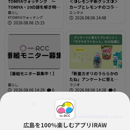
TOMIYAウォッチング ～
＜🍋レモンチ新グッズ🍋＞
TOMIYA・10の謎を解き明か
カープとレモンチのコラボ
す～ 謎03 「なぜTOMIYAは
暮らし
グッズが登場！
エンタメ
TOMIYAウォッチング
2026.08.06 14:48
約1世紀も宝飾・時計業界で
2026.08.06 15:15
生き抜いてこられたの
か？」
【番組モニター募集中！】
「新里カオリのうららかの
たね」アンケートに答えて
暮らし
プレゼントを当てよう！
ラジオ
2026.08.06 14:29
0
2026.08.06 14:28
0
PR
広島を100％楽しむアプリIRAW