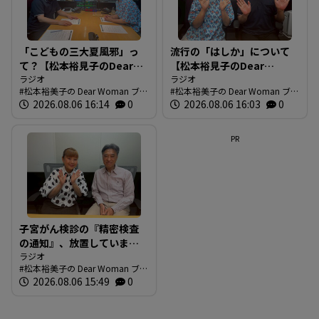
「こどもの三大夏風邪」っ
流行の「はしか」について
て？【松本裕見子のDear
【松本裕見子のDear
Woman】
ラジオ
Woman】
ラジオ
松本裕美子の Dear Woman ブロ
松本裕美子の Dear Woman ブロ
グ
2026.08.06 16:14
0
グ
2026.08.06 16:03
0
PR
子宮がん検診の『精密検査
の通知』、放置していませ
んか？【松本裕見子のDear
ラジオ
松本裕美子の Dear Woman ブロ
Woman】
グ
2026.08.06 15:49
0