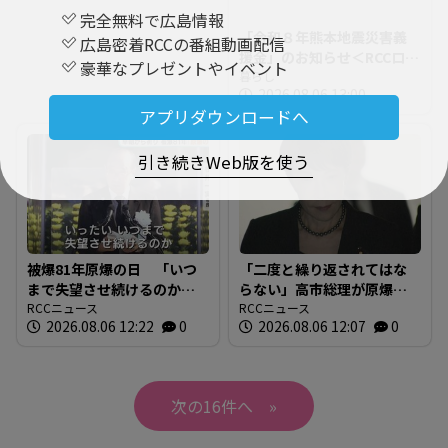
完全無料で広島情報
「令和８年熊本地震災害義
広島密着RCCの番組動画配信
援金」のお知らせ＜RCCロビ
豪華なプレゼントやイベント
ー募金箱設置およびJNN・
暮らし
2026.08.06 13:00
JRN共同災害募金＞
アプリダウンロードへ
引き続きWeb版を使う
被爆81年原爆の日 「いつ
「二度と繰り返されてはな
まで失望させ続けるのか」
らない」高市総理が原爆資
広島市長が核兵器廃絶訴え
RCCニュース
料館に 「祈・平和」のメ
RCCニュース
2026.08.06 12:22
0
2026.08.06 12:07
0
る 平和記念式典
ッセージ 被爆者代表か
ら“非核三原則”問われ「堅
持している」広島
»