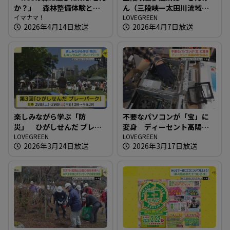
か？」 森林整備体験とワ
ん（三段峡ー太田川流域研
ークショップイベント開催
イマナマ！
究会）
LOVEGREEN
2026年4月14日放送
2026年4月7日放送
楽しみながら学ぶ「防
不要なパソコンが「宝」に
災」 ひがしせんだ プレー
変身 ディーセント高陽の
パーク
LOVEGREEN
取り組み
LOVEGREEN
2026年3月24日放送
2026年3月17日放送