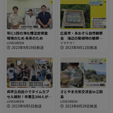
年に1回の浄化槽法定検査
広島市・あおぞら自然観察
環境のため 未来のため
会 海辺の動植物の観察を
LOVEGREEN
楽しむ
イマナマ！
2023年9月19日放送
2023年9月12日放送
呉市立白岳小でタイムカプ
さとやま元気交流会㏌江田
セル開封！卒業生300人が集
島
合
LOVEGREEN
LOVEGREEN
2023年9月5日放送
2023年8月29日放送