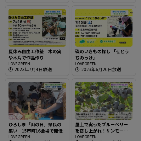
夏休み自由工作塾 木の実
磯のいきもの探し 「せとう
や木片で作品作り
ちみっけ」
LOVEGREEN
LOVEGREEN
2023年7月4日放送
2023年6月20日放送
ひろしま「山の日」県民の
屋上で実ったブルーベリー
集い 15市町16会場で開催
を召し上がれ！サンモール
LOVEGREEN
「紙屋町ブルーベリー園」
LOVEGREEN