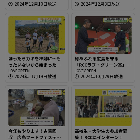
2024年12月10日放送
2024年12月3日放送
ほったらカキを柿酢に～も
緑あふれる広島を守る
ったいないから始まったク
「RCCラブ・グリーン賞」表
マよけ
LOVEGREEN
彰式開催
LOVEGREEN
2024年11月19日放送
2024年10月29日放送
今年もやります！古着回
高校生・大学生の参加者募
収 広島フードフェスティ
集！ RCCにインターン！