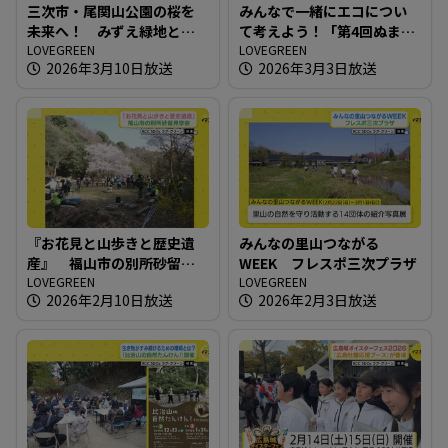
三次市・尾関山公園の桜を
みんなで一緒にエコについ
未来へ！ みずえ緑地とボ
て考えよう！「第4回ぬまた
ランティアの保全活動
LOVEGREEN
エコひろば」
LOVEGREEN
2026年3月10日放送
2026年3月3日放送
『お花見と山歩きと歴史遺
みんなの里山つながる
産』 福山市の別所砂留見
WEEK フレスポ三次プラザ
学会
LOVEGREEN
LOVEGREEN
2026年2月10日放送
2026年2月3日放送