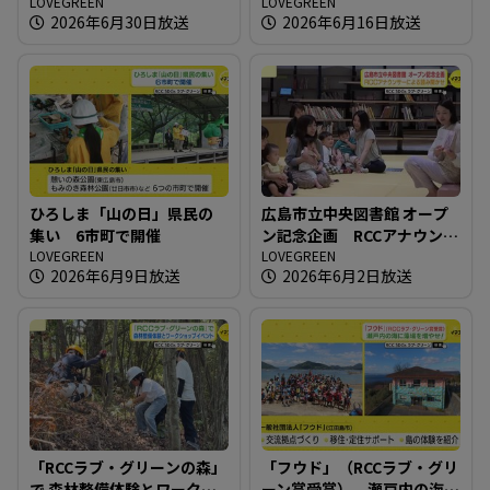
携協定！！
LOVEGREEN
LOVEGREEN
2026年6月30日放送
2026年6月16日放送
ひろしま「山の日」県民の
広島市立中央図書館 オープ
集い 6市町で開催
ン記念企画 RCCアナウンサ
LOVEGREEN
ーによる読み聞かせ
LOVEGREEN
2026年6月9日放送
2026年6月2日放送
「RCCラブ・グリーンの森」
「フウド」（RCCラブ・グリ
で 森林整備体験とワークシ
ーン賞受賞） 瀬戸内の海