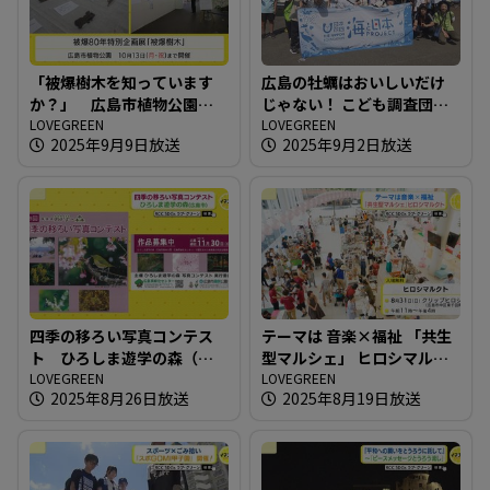
「被爆樹木を知っています
広島の牡蠣はおいしいだけ
か？」 広島市植物公園の
じゃない！ こども調査団が
被爆80年特別企画展
LOVEGREEN
江田島へ！
LOVEGREEN
2025年9月9日放送
2025年9月2日放送
四季の移ろい写真コンテス
テーマは 音楽×福祉 「共生
ト ひろしま遊学の森（広
型マルシェ」 ヒロシマルク
島市）
LOVEGREEN
ト
LOVEGREEN
2025年8月26日放送
2025年8月19日放送