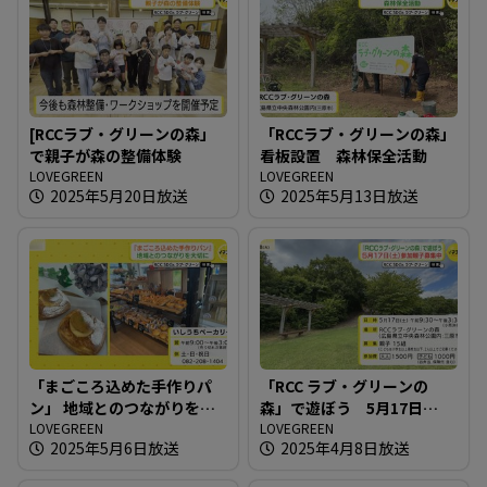
[RCCラブ・グリーンの森」
「RCCラブ・グリーンの森」
で親子が森の整備体験
看板設置 森林保全活動
LOVEGREEN
LOVEGREEN
2025年5月20日放送
2025年5月13日放送
「まごころ込めた手作りパ
「RCC ラブ・グリーンの
ン」 地域とのつながりを大
森」で遊ぼう 5月17日
切に
LOVEGREEN
（土）参加親子募集中
LOVEGREEN
2025年5月6日放送
2025年4月8日放送