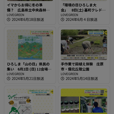
イマからお得に冬の準
「環境の日ひろしま大
備？ 広島県立中央森林公
会」 8日(土) 基町クレドで
園
LOVEGREEN
開催
LOVEGREEN
2024年6月18日放送
2024年6月４日放送
ひろしま「山の日」県民の
手作業で田植え体験 庄原
集い 6月2日 (日) 12会場で
市・備北丘陵公園
開催
LOVEGREEN
LOVEGREEN
2024年5月21日放送
2024年5月14日放送