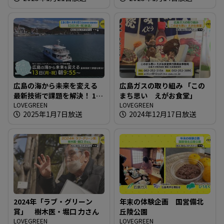
広島の海から未来を変える
広島ガスの取り組み 「この
最新技術で課題を解決！ 13
まち思い えがお食堂」
日（月・祝）放送
LOVEGREEN
LOVEGREEN
2025年1月7日放送
2024年12月17日放送
2024年「ラブ・グリーン
年末の体験企画 国営備北
賞」 樹木医・堀口 力さん
丘陵公園
LOVEGREEN
LOVEGREEN