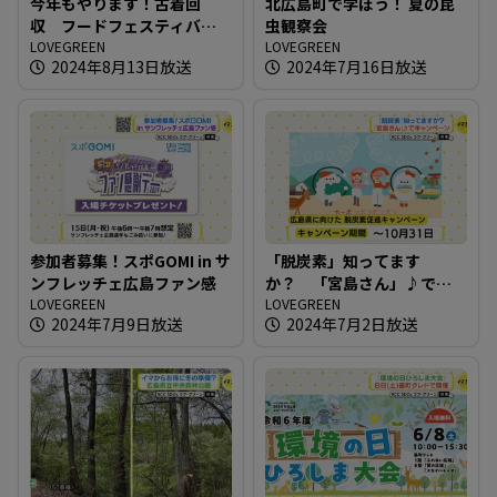
今年もやります！古着回
北広島町で学ぼう！ 夏の昆
収 フードフェスティバル
虫観察会
の会場で
LOVEGREEN
LOVEGREEN
2024年8月13日放送
2024年7月16日放送
参加者募集！スポGOMI in サ
「脱炭素」知ってます
ンフレッチェ広島ファン感
か？ 「宮島さん」♪でキ
LOVEGREEN
ャンペーン
LOVEGREEN
2024年7月9日放送
2024年7月2日放送