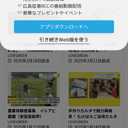
広島密着RCCの番組動画配信
豪華なプレゼントやイベント
アプリダウンロードへ
引き続きWeb版を使う
『インド刺繍の魅力を日本
さとやまマルシェ 中山間
にも』 「itobanashi 」東
地域から250点も！！
広島でイベント開催
LOVEGREEN
LOVEGREEN
2025年2月18日放送
2025年2月11日放送
農業体験者募集 イニアビ
手作りカルタで魅力再発
農園（安芸高田市）
見！ たけはらご当地カルタ
LOVEGREEN
LOVEGREEN
2025年1月21日放送
2025年1月14日放送