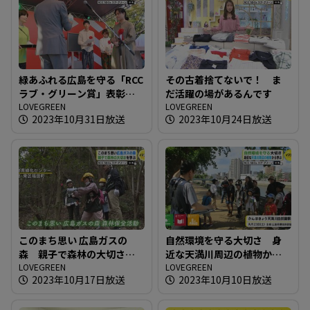
緑あふれる広島を守る「RCC
その古着捨てないで！ ま
ラブ・グリーン賞」表彰式
だ活躍の場があるんです
開催
LOVEGREEN
LOVEGREEN
2023年10月31日放送
2023年10月24日放送
このまち思い 広島ガスの
自然環境を守る大切さ 身
森 親子で森林の大切さを
近な天満川周辺の植物から
学ぶ
LOVEGREEN
学ぶ
LOVEGREEN
2023年10月17日放送
2023年10月10日放送