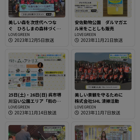
美しい森を次世代へつな
安佐動物公園 ダルマガエ
ぐ ひろしまの森林づくり
ル米をことしも販売
フォーラム
LOVEGREEN
LOVEGREEN
2023年12月5日放送
2023年11月21日放送
25日(土)・26日(日) 呉市堺
美しい景観を守るために
川沿い公園エリア「街の森
株式会社SHL 清掃活動
のアトリエ」イベント！
LOVEGREEN
LOVEGREEN
2023年11月14日放送
2023年11月7日放送