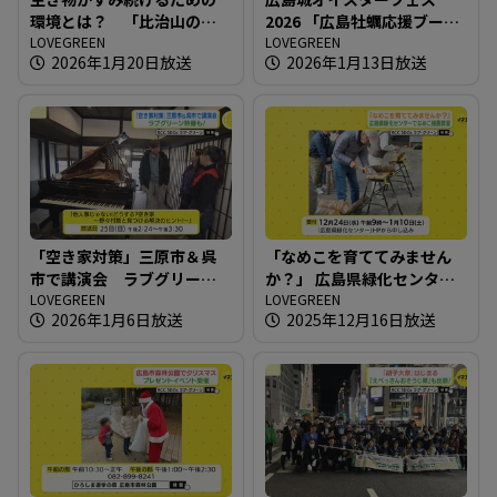
環境とは？ 「比治山の自
2026 「広島牡蠣応援ブー
然たんけん！」開催
LOVEGREEN
ス」が登場
LOVEGREEN
2026年1月20日放送
2026年1月13日放送
「空き家対策」三原市＆呉
「なめこを育ててみません
市で講演会 ラブグリーン
か？」 広島県緑化センター
特番も！
LOVEGREEN
でなめこ植菌教室
LOVEGREEN
2026年1月6日放送
2025年12月16日放送