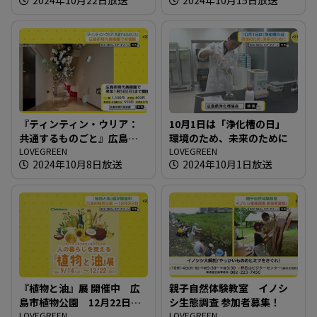
『ティンティン・ウリア：
10月1日は「浄化槽の日」
共通するものごと』広島市
環境のため、未来のために
現代美術館で初個展
LOVEGREEN
LOVEGREEN
2024年10月8日放送
2024年10月1日放送
『植物と油』展 開催中 広
親子自然体験教室 イノシ
島市植物公園 12月22日ま
シ生態調査 参加者募集！
で
LOVEGREEN
LOVEGREEN