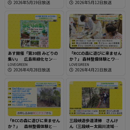
2026年5月19日放送
2026年5月12日放送
あす開催「第30回 みどりの
「RCCの森に遊びに来ません
集い」 広島県緑化センタ
か？」 森林整備体験とワー
ー
LOVEGREEN
クショップイベント開催
LOVEGREEN
2026年4月28日放送
2026年4月21日放送
「RCCの森に遊びに来ません
三段峡遊歩道清掃 さんけ
か？」 森林整備体験とワ
ん（三段峡ー太田川流域研