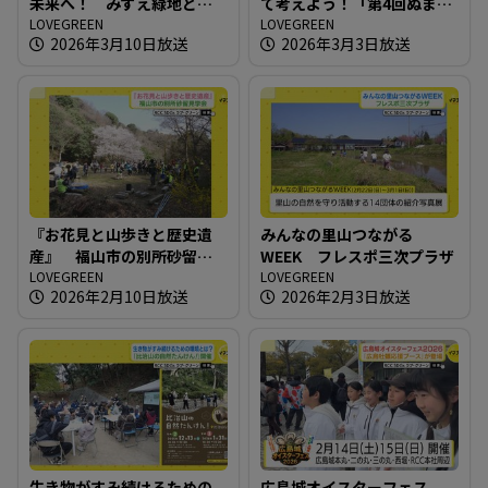
未来へ！ みずえ緑地とボ
て考えよう！「第4回ぬまた
ランティアの保全活動
LOVEGREEN
エコひろば」
LOVEGREEN
2026年3月10日放送
2026年3月3日放送
『お花見と山歩きと歴史遺
みんなの里山つながる
産』 福山市の別所砂留見
WEEK フレスポ三次プラザ
学会
LOVEGREEN
LOVEGREEN
2026年2月10日放送
2026年2月3日放送
生き物がすみ続けるための
広島城オイスターフェス