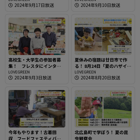
2024年9月17日放送
2024年9月10日放送
高校生・大学生の参加者募
夏休みの宿題は廿日市で作
集！ フレスタにインター
る！ 8月24日「夏のハザイ教
ン！
LOVEGREEN
室」
LOVEGREEN
2024年9月3日放送
2024年8月20日放送
今年もやります！古着回
北広島町で学ぼう！ 夏の昆
収 フードフェスティバル
虫観察会