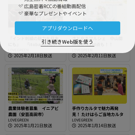
広島密着RCCの番組動画配信
豪華なプレゼントやイベント
アプリダウンロードへ
『インド刺繍の魅力を日本
さとやまマルシェ 中山間
引き続きWeb版を使う
にも』 「itobanashi 」東
地域から250点も！！
広島でイベント開催
LOVEGREEN
LOVEGREEN
2025年2月18日放送
2025年2月11日放送
農業体験者募集 イニアビ
手作りカルタで魅力再発
農園（安芸高田市）
見！ たけはらご当地カルタ
LOVEGREEN
LOVEGREEN
2025年1月21日放送
2025年1月14日放送