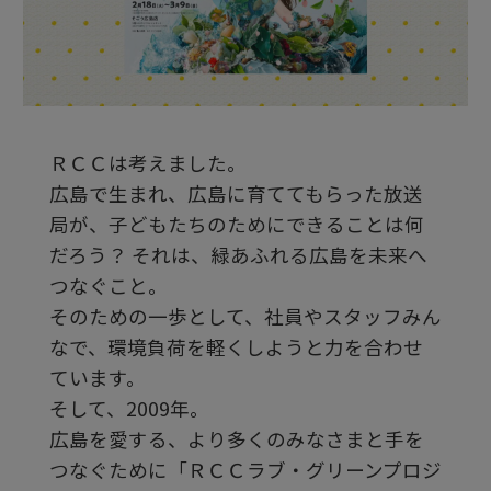
ビ
デ
ＲＣＣは考えました。
オ
広島で生まれ、広島に育ててもらった放送
局が、子どもたちのためにできることは何
を
だろう？ それは、緑あふれる広島を未来へ
つなぐこと。
そのための一歩として、社員やスタッフみん
再
なで、環境負荷を軽くしようと力を合わせ
ています。
生
そして、2009年。
広島を愛する、より多くのみなさまと手を
つなぐために「ＲＣＣラブ・グリーンプロジ
す