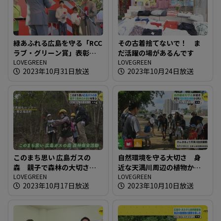
緑あふれる広島を守る「RCC
その古着捨てないで！ ま
ラブ・グリーン賞」表彰式
だ活躍の場があるんです
開催
LOVEGREEN
LOVEGREEN
2023年10月31日放送
2023年10月24日放送
このまち思い 広島ガスの
自然環境を守る大切さ 身
森 親子で森林の大切さを
近な天満川周辺の植物から
学ぶ
LOVEGREEN
学ぶ
LOVEGREEN
2023年10月17日放送
2023年10月10日放送