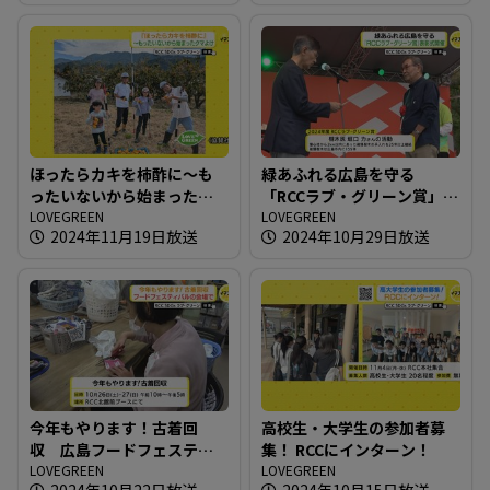
ほったらカキを柿酢に～も
緑あふれる広島を守る
ったいないから始まったク
「RCCラブ・グリーン賞」表
マよけ
LOVEGREEN
彰式開催
LOVEGREEN
2024年11月19日放送
2024年10月29日放送
今年もやります！古着回
高校生・大学生の参加者募
収 広島フードフェスティ
集！ RCCにインターン！
バルの会場で
LOVEGREEN
LOVEGREEN
2024年10月22日放送
2024年10月15日放送