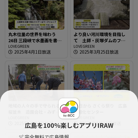
丸木位里の世界を味わう
より良い河川環境を目指し
26日 三段峡で水墨画を書こ
て 土師・灰塚ダムのフラ
う
LOVEGREEN
ッシュ放流
LOVEGREEN
2025年4月1日放送
2025年3月25日放送
地域の人々の手で守られる
22日から さくら祭り 広島
桜並木 造園会社・みずえ
県緑化センター
緑地 が指導
LOVEGREEN
LOVEGREEN
2025年3月17日放送
22025年3月11日放送
広島を100％楽しむアプリIRAW
完全無料で広島情報