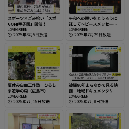
スポーツ×ごみ拾い「スポ
平和への願いをとうろうに
GOMI甲子園」開催！
託して～ピースメッセージ
LOVEGREEN
とうろう流し
LOVEGREEN
2025年8月5日放送
2025年7月29日放送
夏休み自由工作塾 ひろし
被爆80年まちなかで見る映
ま遊学の森（広島市）
画 地域ドキュメンタリー4
LOVEGREEN
作品
LOVEGREEN
2025年7月15日放送
2025年7月8日放送