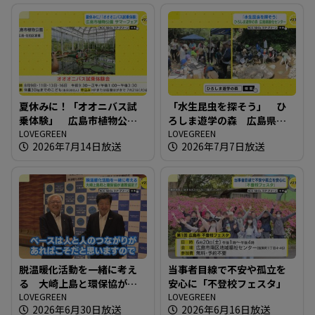
夏休みに！「オオニバス試
「水生昆虫を探そう」 ひ
乗体験」 広島市植物公園
ろしま遊学の森 広島県緑
サマーフェア
LOVEGREEN
化センター
LOVEGREEN
2026年7月14日放送
2026年7月7日放送
脱温暖化活動を一緒に考え
当事者目線で不安や孤立を
る 大崎上島と環保協が連
安心に「不登校フェスタ」
携協定！！
LOVEGREEN
LOVEGREEN
2026年6月30日放送
2026年6月16日放送