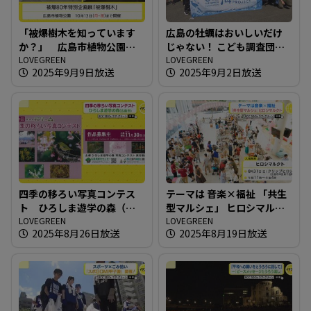
「被爆樹木を知っています
広島の牡蠣はおいしいだけ
か？」 広島市植物公園の
じゃない！ こども調査団が
被爆80年特別企画展
LOVEGREEN
江田島へ！
LOVEGREEN
2025年9月9日放送
2025年9月2日放送
四季の移ろい写真コンテス
テーマは 音楽×福祉 「共生
ト ひろしま遊学の森（広
型マルシェ」 ヒロシマルク
島市）
LOVEGREEN
ト
LOVEGREEN
2025年8月26日放送
2025年8月19日放送