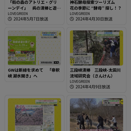
「街の森のアトリエ・グリ
神石酵母探索ツーリズム
ーンデイ」 呉の清掃と遊
花の季節に “酵母” 探し！？
びの１日を
LOVEGREEN
LOVEGREEN
2024年5月7日放送
2024年4月30日放送
GWは新緑を求めて 「帝釈
三段峡清掃 三段峡-太田川
峡 湖水開き」へ
流域研究会（さんけん）
LOVEGREEN
2024年4月9日放送