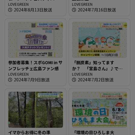
の会場で
LOVEGREEN
LOVEGREEN
2024年8月13日放送
2024年7月16日放送
参加者募集！スポGOMI in サ
「脱炭素」知ってます
ンフレッチェ広島ファン感
か？ 「宮島さん」♪でキ
LOVEGREEN
ャンペーン
LOVEGREEN
2024年7月9日放送
2024年7月2日放送
イマからお得に冬の準
「環境の日ひろしま大