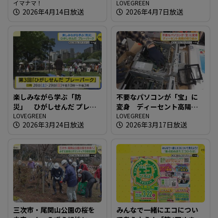
ークショップイベント開催
イマナマ！
究会）
LOVEGREEN
2026年4月14日放送
2026年4月7日放送
楽しみながら学ぶ「防
不要なパソコンが「宝」に
災」 ひがしせんだ プレー
変身 ディーセント高陽の
パーク
LOVEGREEN
取り組み
LOVEGREEN
2026年3月24日放送
2026年3月17日放送
三次市・尾関山公園の桜を
みんなで一緒にエコについ