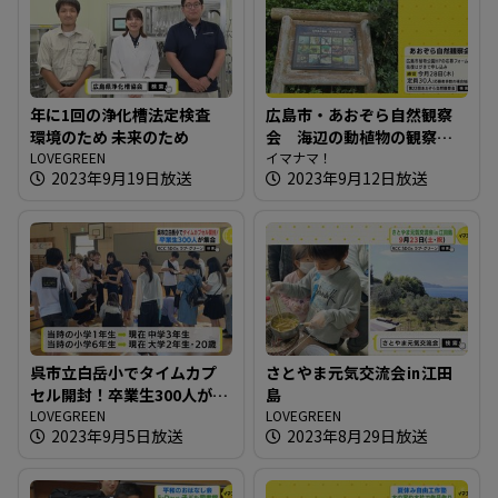
年に1回の浄化槽法定検査
広島市・あおぞら自然観察
環境のため 未来のため
会 海辺の動植物の観察を
LOVEGREEN
楽しむ
イマナマ！
2023年9月19日放送
2023年9月12日放送
呉市立白岳小でタイムカプ
さとやま元気交流会㏌江田
セル開封！卒業生300人が集
島
合
LOVEGREEN
LOVEGREEN
2023年9月5日放送
2023年8月29日放送