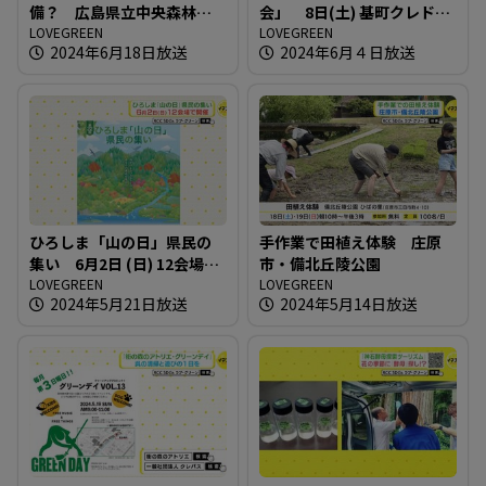
備？ 広島県立中央森林公
会」 8日(土) 基町クレドで
園
LOVEGREEN
開催
LOVEGREEN
2024年6月18日放送
2024年6月４日放送
ひろしま「山の日」県民の
手作業で田植え体験 庄原
集い 6月2日 (日) 12会場で
市・備北丘陵公園
開催
LOVEGREEN
LOVEGREEN
2024年5月21日放送
2024年5月14日放送