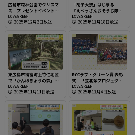
広島市森林公園でクリスマ
「胡子大祭」はじまる
ス プレゼントイベント開
『えべっさんおそうじ隊』
催
LOVEGREEN
も出動！
LOVEGREEN
2025年12月2日放送
2025年11月18日放送
東広島市福富町上竹仁地区
RCCラブ・グリーン賞 表彰
で「かんほきょうの森」の
式 「芸北茅プロジェク
整備スタート！
LOVEGREEN
ト」と「別所砂留を守る
LOVEGREEN
2025年11月11日放送
2025年11月4日放送
会」