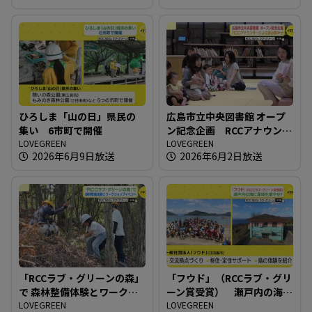
ひろしま「山の日」県民の
広島市立中央図書館 オープ
集い 6市町で開催
ン記念企画 RCCアナウンサ
LOVEGREEN
ーによる読み聞かせ
LOVEGREEN
2026年6月9日放送
2026年6月2日放送
「RCCラブ・グリーンの森」
「フウド」（RCCラブ・グリ
で 森林整備体験とワークシ
ーン賞受賞） 瀬戸内の海
ョップイベント
LOVEGREEN
に藻場を増やせ！
LOVEGREEN