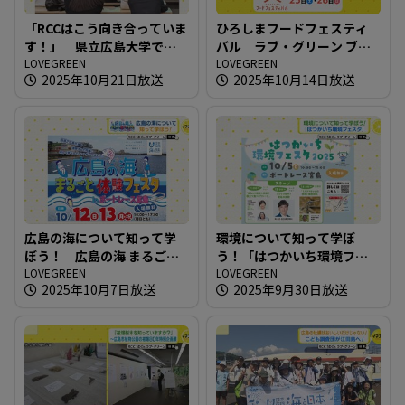
「RCCはこう向き合っていま
ひろしまフードフェスティ
す！」 県立広島大学で企
バル ラブ・グリーン ブー
業が環境問題への取り組み
LOVEGREEN
スでの取り組み
LOVEGREEN
2025年10月21日放送
2025年10月14日放送
を講義
広島の海について知って学
環境について知って学ぼ
ぼう！ 広島の海 まるごと
う！「はつかいち環境フェ
体験フェスタ in ボートレー
LOVEGREEN
スタ」
LOVEGREEN
2025年10月7日放送
2025年9月30日放送
ス宮島