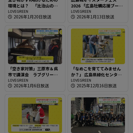
環境とは？ 「比治山の自
2026 「広島牡蠣応援ブー
然たんけん！」開催
LOVEGREEN
ス」が登場
LOVEGREEN
2026年1月20日放送
2026年1月13日放送
「空き家対策」三原市＆呉
「なめこを育ててみません
市で講演会 ラブグリーン
か？」 広島県緑化センター
特番も！
LOVEGREEN
でなめこ植菌教室
LOVEGREEN
2026年1月6日放送
2025年12月16日放送