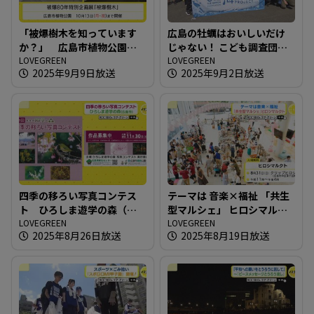
「被爆樹木を知っています
広島の牡蠣はおいしいだけ
か？」 広島市植物公園の
じゃない！ こども調査団が
被爆80年特別企画展
LOVEGREEN
江田島へ！
LOVEGREEN
2025年9月9日放送
2025年9月2日放送
四季の移ろい写真コンテス
テーマは 音楽×福祉 「共生
ト ひろしま遊学の森（広
型マルシェ」 ヒロシマルク
島市）
LOVEGREEN
ト
LOVEGREEN
2025年8月26日放送
2025年8月19日放送