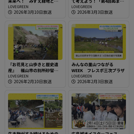
未来へ！ みずえ緑地とボ
て考えよう！「第4回ぬまた
ランティアの保全活動
LOVEGREEN
エコひろば」
LOVEGREEN
2026年3月10日放送
2026年3月3日放送
『お花見と山歩きと歴史遺
みんなの里山つながる
産』 福山市の別所砂留見
WEEK フレスポ三次プラザ
学会
LOVEGREEN
LOVEGREEN
2026年2月10日放送
2026年2月3日放送
生き物がすみ続けるための
広島城オイスターフェス