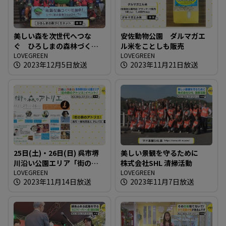
美しい森を次世代へつな
安佐動物公園 ダルマガエ
ぐ ひろしまの森林づくり
ル米をことしも販売
フォーラム
LOVEGREEN
LOVEGREEN
2023年12月5日放送
2023年11月21日放送
25日(土)・26日(日) 呉市堺
美しい景観を守るために
川沿い公園エリア「街の森
株式会社SHL 清掃活動
のアトリエ」イベント！
LOVEGREEN
LOVEGREEN
2023年11月14日放送
2023年11月7日放送