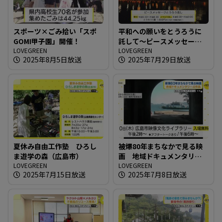
スポーツ×ごみ拾い「スポ
平和への願いをとうろうに
GOMI甲子園」開催！
託して～ピースメッセージ
LOVEGREEN
とうろう流し
LOVEGREEN
2025年8月5日放送
2025年7月29日放送
夏休み自由工作塾 ひろし
被爆80年まちなかで見る映
ま遊学の森（広島市）
画 地域ドキュメンタリー4
LOVEGREEN
作品
LOVEGREEN
2025年7月15日放送
2025年7月8日放送