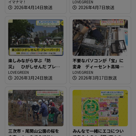
ークショップイベント開催
イマナマ！
究会）
LOVEGREEN
2026年4月14日放送
2026年4月7日放送
楽しみながら学ぶ「防
不要なパソコンが「宝」に
災」 ひがしせんだ プレー
変身 ディーセント高陽の
パーク
LOVEGREEN
取り組み
LOVEGREEN
2026年3月24日放送
2026年3月17日放送
三次市・尾関山公園の桜を
みんなで一緒にエコについ