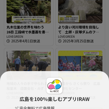
丸木位里の世界を味わう
より良い河川環境を目指し
26日 三段峡で水墨画を書こ
て 土師・灰塚ダムのフラ
う
LOVEGREEN
ッシュ放流
LOVEGREEN
2025年4月1日放送
2025年3月25日放送
地域の人々の手で守られる
22日から さくら祭り 広島
桜並木 造園会社・みずえ
県緑化センター
緑地 が指導
LOVEGREEN
LOVEGREEN
2025年3月17日放送
22025年3月11日放送
広島を100％楽しむアプリIRAW
完全無料で広島情報