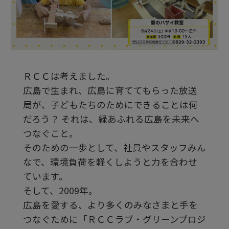
ビ
デ
ＲＣＣは考えました。
オ
広島で生まれ、広島に育ててもらった放送
局が、子どもたちのためにできることは何
を
だろう？ それは、緑あふれる広島を未来へ
つなぐこと。
そのための一歩として、社員やスタッフみん
再
なで、環境負荷を軽くしようと力を合わせ
ています。
生
そして、2009年。
広島を愛する、より多くのみなさまと手を
つなぐために「ＲＣＣラブ・グリーンプロジ
す