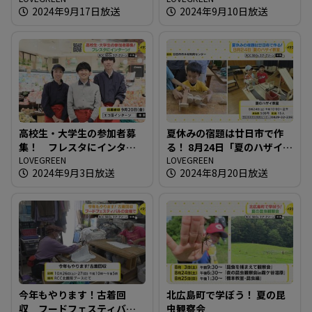
2024年9月17日放送
2024年9月10日放送
高校生・大学生の参加者募
夏休みの宿題は廿日市で作
集！ フレスタにインター
る！ 8月24日「夏のハザイ教
ン！
LOVEGREEN
室」
LOVEGREEN
2024年9月3日放送
2024年8月20日放送
今年もやります！古着回
北広島町で学ぼう！ 夏の昆
収 フードフェスティバル
虫観察会