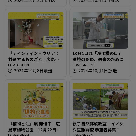
『ティンティン・ウリア：
10月1日は「浄化槽の日」
共通するものごと』広島市
環境のため、未来のために
現代美術館で初個展
LOVEGREEN
LOVEGREEN
2024年10月8日放送
2024年10月1日放送
『植物と油』展 開催中 広
親子自然体験教室 イノシ
島市植物公園 12月22日ま
シ生態調査 参加者募集！
で
LOVEGREEN
LOVEGREEN