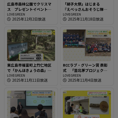
広島市森林公園でクリスマ
「胡子大祭」はじまる
ス プレゼントイベント開
『えべっさんおそうじ隊』
催
LOVEGREEN
も出動！
LOVEGREEN
2025年12月2日放送
2025年11月18日放送
東広島市福富町上竹仁地区
RCCラブ・グリーン賞 表彰
で「かんほきょうの森」の
式 「芸北茅プロジェク
整備スタート！
LOVEGREEN
ト」と「別所砂留を守る
LOVEGREEN
2025年11月11日放送
2025年11月4日放送
会」