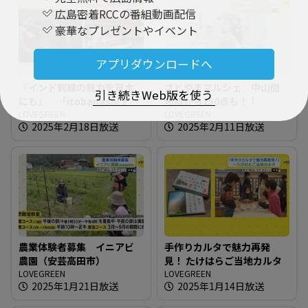
広島密着RCCの番組動画配信
豪華なプレゼントやイベント
アプリダウンロードへ
『インド刺繍の魅力を日本
さとやまマルシェ 中山間
引き続きWeb版を使う
にも』 「itobanashi 」東
地域から250点も！！
広島でイベント開催
LOVEGREEN
LOVEGREEN
2025年2月18日放送
2025年2月11日放送
農業体験者募集 イニアビ
手作りカルタで魅力再発
農園（安芸高田市）
見！ たけはらご当地カルタ
LOVEGREEN
LOVEGREEN
2025年1月21日放送
2025年1月14日放送