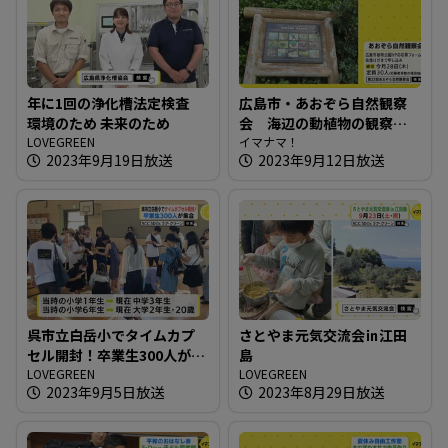
年に1回の浄化槽法定検査
広島市・あおぞら自然観察
環境のため 未来のため
会 海辺の動植物の観察を
LOVEGREEN
楽しむ
イマナマ！
2023年9月19日放送
2023年9月12日放送
呉市立白岳小でタイムカプ
さとやま元気交流会㏌江田
セル開封！卒業生300人が集
島
合
LOVEGREEN
LOVEGREEN
2023年9月5日放送
2023年8月29日放送