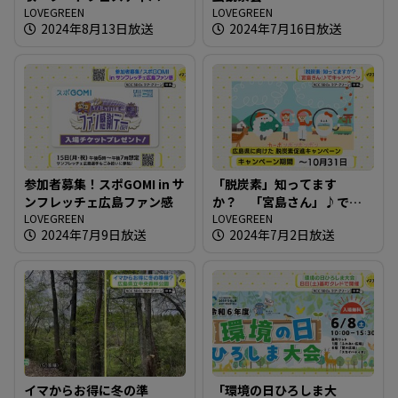
の会場で
LOVEGREEN
LOVEGREEN
2024年8月13日放送
2024年7月16日放送
参加者募集！スポGOMI in サ
「脱炭素」知ってます
ンフレッチェ広島ファン感
か？ 「宮島さん」♪でキ
LOVEGREEN
ャンペーン
LOVEGREEN
2024年7月9日放送
2024年7月2日放送
イマからお得に冬の準
「環境の日ひろしま大