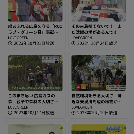
緑あふれる広島を守る「RCC
その古着捨てないで！ ま
ラブ・グリーン賞」表彰式
だ活躍の場があるんです
開催
LOVEGREEN
LOVEGREEN
2023年10月31日放送
2023年10月24日放送
このまち思い 広島ガスの
自然環境を守る大切さ 身
森 親子で森林の大切さを
近な天満川周辺の植物から
学ぶ
LOVEGREEN
学ぶ
LOVEGREEN
2023年10月17日放送
2023年10月10日放送