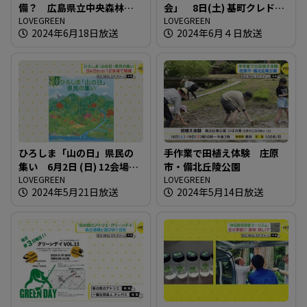
備？ 広島県立中央森林公
会」 8日(土) 基町クレドで
園
LOVEGREEN
開催
LOVEGREEN
2024年6月18日放送
2024年6月４日放送
ひろしま「山の日」県民の
手作業で田植え体験 庄原
集い 6月2日 (日) 12会場で
市・備北丘陵公園
開催
LOVEGREEN
LOVEGREEN
2024年5月21日放送
2024年5月14日放送