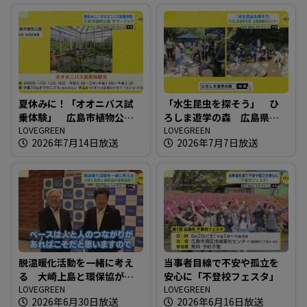
夏休みに！「オオニバス試
「水生昆虫を探そう」 ひ
乗体験」 広島市植物公園
ろしま遊学の森 広島県緑
サマーフェア
LOVEGREEN
化センター
LOVEGREEN
2026年7月14日放送
2026年7月7日放送
脱温暖化活動を一緒に考え
当事者目線で不安や孤立を
る 大崎上島と環保協が連
安心に「不登校フェスタ」
携協定！！
LOVEGREEN
LOVEGREEN
2026年6月30日放送
2026年6月16日放送