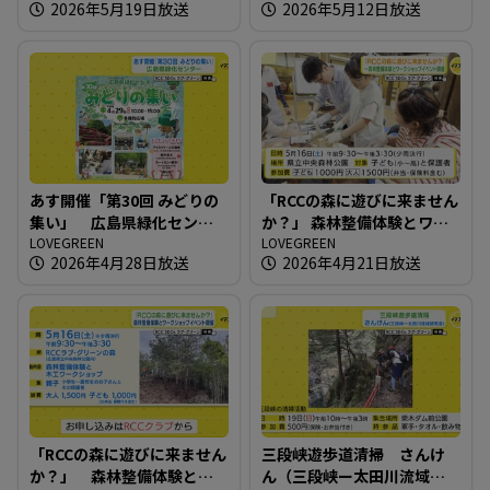
2026年5月19日放送
2026年5月12日放送
あす開催「第30回 みどりの
「RCCの森に遊びに来ません
集い」 広島県緑化センタ
か？」 森林整備体験とワー
ー
LOVEGREEN
クショップイベント開催
LOVEGREEN
2026年4月28日放送
2026年4月21日放送
「RCCの森に遊びに来ません
三段峡遊歩道清掃 さんけ
か？」 森林整備体験とワ
ん（三段峡ー太田川流域研