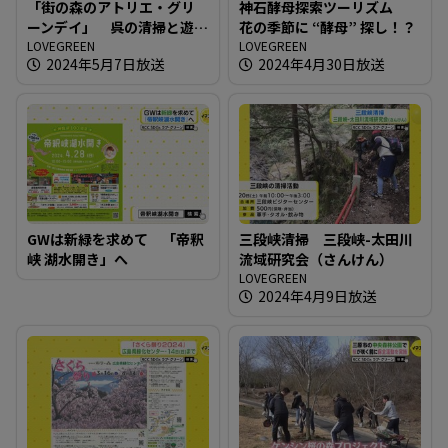
「街の森のアトリエ・グリ
神石酵母探索ツーリズム
ーンデイ」 呉の清掃と遊
花の季節に “酵母” 探し！？
びの１日を
LOVEGREEN
LOVEGREEN
2024年5月7日放送
2024年4月30日放送
GWは新緑を求めて 「帝釈
三段峡清掃 三段峡-太田川
峡 湖水開き」へ
流域研究会（さんけん）
LOVEGREEN
2024年4月9日放送