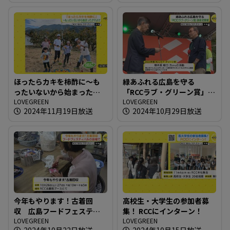
ほったらカキを柿酢に～も
緑あふれる広島を守る
ったいないから始まったク
「RCCラブ・グリーン賞」表
マよけ
LOVEGREEN
彰式開催
LOVEGREEN
2024年11月19日放送
2024年10月29日放送
今年もやります！古着回
高校生・大学生の参加者募
収 広島フードフェスティ
集！ RCCにインターン！
バルの会場で
LOVEGREEN
LOVEGREEN
2024年10月22日放送
2024年10月15日放送