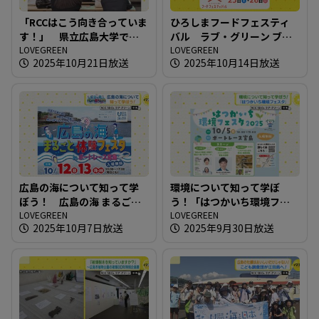
「RCCはこう向き合っていま
ひろしまフードフェスティ
す！」 県立広島大学で企
バル ラブ・グリーン ブー
業が環境問題への取り組み
LOVEGREEN
スでの取り組み
LOVEGREEN
2025年10月21日放送
2025年10月14日放送
を講義
広島の海について知って学
環境について知って学ぼ
ぼう！ 広島の海 まるごと
う！「はつかいち環境フェ
体験フェスタ in ボートレー
LOVEGREEN
スタ」
LOVEGREEN
2025年10月7日放送
2025年9月30日放送
ス宮島