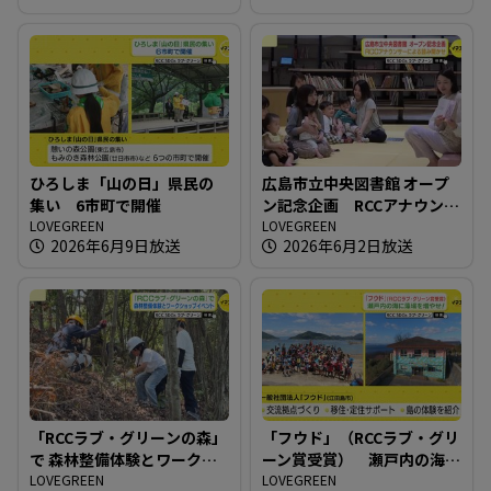
ひろしま「山の日」県民の
広島市立中央図書館 オープ
集い 6市町で開催
ン記念企画 RCCアナウンサ
LOVEGREEN
ーによる読み聞かせ
LOVEGREEN
2026年6月9日放送
2026年6月2日放送
「RCCラブ・グリーンの森」
「フウド」（RCCラブ・グリ
で 森林整備体験とワークシ
ーン賞受賞） 瀬戸内の海
ョップイベント
LOVEGREEN
に藻場を増やせ！
LOVEGREEN