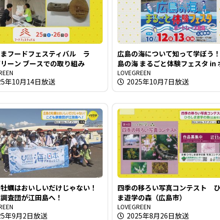
しまフードフェスティバル ラ
広島の海について知って学ぼう
リーン ブースでの取り組み
島の海 まるごと体験フェスタ in
REEN
レース宮島
LOVEGREEN
25年10月14日放送
2025年10月7日放送
の牡蠣はおいしいだけじゃない！
四季の移ろい写真コンテスト 
も調査団が江田島へ！
ま遊学の森（広島市）
REEN
LOVEGREEN
25年9月2日放送
2025年8月26日放送