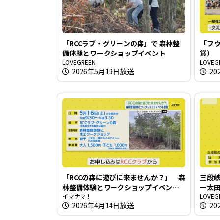
「RCCラブ・グリーンの森」で 森林整
「フウ
備体験とワークショップイベント
賞）
LOVEGREEN
LOVEG
2026年5月19日放送
20
「RCCの森に遊びに来ませんか？」 森
三段
林整備体験とワークショップイベント
ー太
開催
イマナマ！
LOVEG
2026年4月14日放送
20