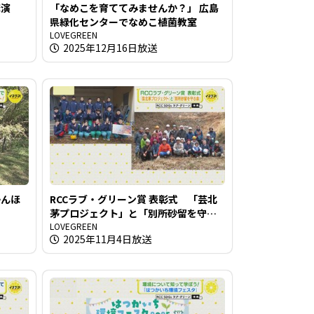
講演
「なめこを育ててみませんか？」 広島
県緑化センターでなめこ植菌教室
LOVEGREEN
2025年12月16日放送
かんほ
RCCラブ・グリーン賞 表彰式 「芸北
茅プロジェクト」と「別所砂留を守る
会」
LOVEGREEN
2025年11月4日放送