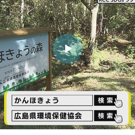
ビ
デ
オ