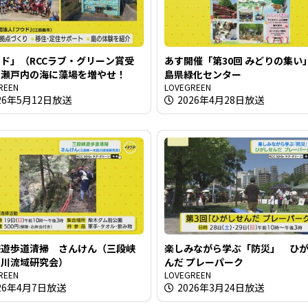
ド」（RCCラブ・グリーン賞受
あす開催「第30回 みどりの集い
 瀬戸内の海に藻場を増やせ！
島県緑化センター
REEN
LOVEGREEN
26年5月12日放送
2026年4月28日放送
峡遊歩道清掃 さんけん（三段峡
楽しみながら学ぶ「防災」 ひ
田川流域研究会）
んだ プレーパーク
REEN
LOVEGREEN
26年4月7日放送
2026年3月24日放送