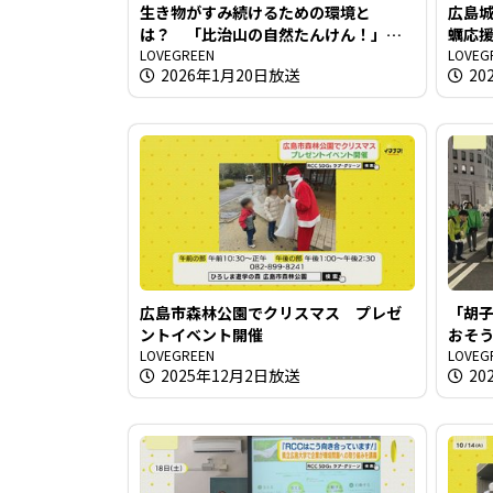
生き物がすみ続けるための環境と
広島城オ
は？ 「比治山の自然たんけん！」開
蠣応
催
LOVEGREEN
LOVEG
2026年1月20日放送
20
広島市森林公園でクリスマス プレゼ
「胡
ントイベント開催
おそ
LOVEGREEN
LOVEG
2025年12月2日放送
20