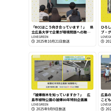
「RCCはこう向き合っています！」 県
ひろ
立広島大学で企業が環境問題への取り
ブ・グ
組みを講義
LOVEGREEN
LOVEG
2025年10月21日放送
20
「被爆樹木を知っていますか？」 広
広島
島市植物公園の被爆80年特別企画展
こど
LOVEGREEN
LOVEG
2025年9月9日放送
20