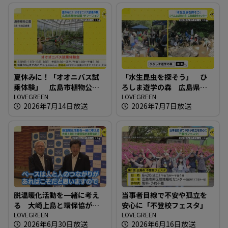
夏休みに！「オオニバス試
「水生昆虫を探そう」 ひ
乗体験」 広島市植物公園
ろしま遊学の森 広島県緑
サマーフェア
LOVEGREEN
化センター
LOVEGREEN
2026年7月14日放送
2026年7月7日放送
脱温暖化活動を一緒に考え
当事者目線で不安や孤立を
る 大崎上島と環保協が連
安心に「不登校フェスタ」
携協定！！
LOVEGREEN
LOVEGREEN
2026年6月30日放送
2026年6月16日放送