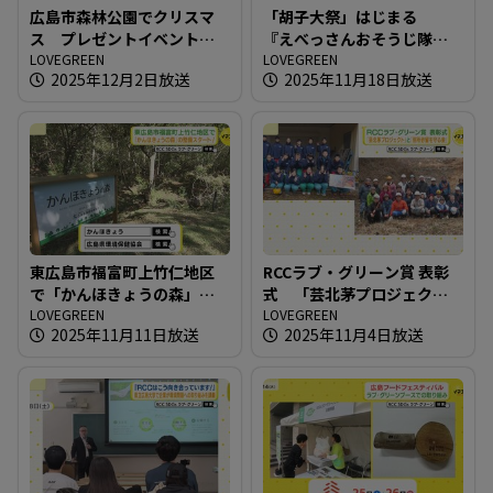
広島市森林公園でクリスマ
「胡子大祭」はじまる
ス プレゼントイベント開
『えべっさんおそうじ隊』
催
LOVEGREEN
も出動！
LOVEGREEN
2025年12月2日放送
2025年11月18日放送
東広島市福富町上竹仁地区
RCCラブ・グリーン賞 表彰
で「かんほきょうの森」の
式 「芸北茅プロジェク
整備スタート！
LOVEGREEN
ト」と「別所砂留を守る
LOVEGREEN
2025年11月11日放送
2025年11月4日放送
会」