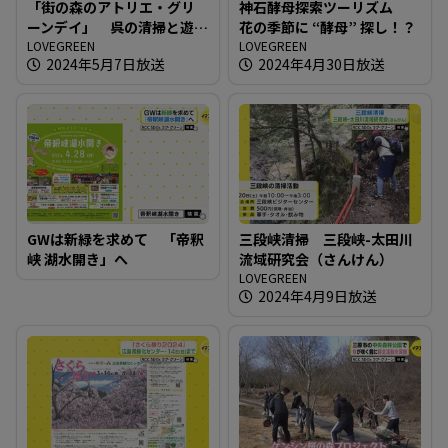
「街の森のアトリエ・グリ
神石酵母探索ツーリズム
ーンデイ」 呉の清掃と遊
花の季節に “酵母” 探し！？
びの１日を
LOVEGREEN
LOVEGREEN
2024年5月7日放送
2024年4月30日放送
GWは新緑を求めて 「帝釈
三段峡清掃 三段峡-太田川
峡 湖水開き」へ
流域研究会（さんけん）
LOVEGREEN
2024年4月9日放送