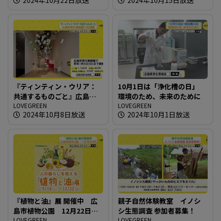
『ティンティン・ウリア：
10月1日は「浄化槽の日」
共通するものごと』広島市
環境のため、未来のために
現代美術館で初個展
LOVEGREEN
LOVEGREEN
2024年10月8日放送
2024年10月1日放送
『植物と油』展 開催中 広
親子自然体験教室 イノシ
島市植物公園 12月22日ま
シ生態調査 参加者募集！
で
LOVEGREEN
LOVEGREEN