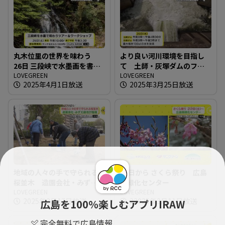
丸木位里の世界を味わう
より良い河川環境を目指し
26日 三段峡で水墨画を書こ
て 土師・灰塚ダムのフラ
う
LOVEGREEN
ッシュ放流
LOVEGREEN
2025年4月1日放送
2025年3月25日放送
地域の人々の手で守られる
22日から さくら祭り 広島
桜並木 造園会社・みずえ
県緑化センター
緑地 が指導
LOVEGREEN
LOVEGREEN
2025年3月17日放送
22025年3月11日放送
広島を100％楽しむアプリIRAW
完全無料で広島情報