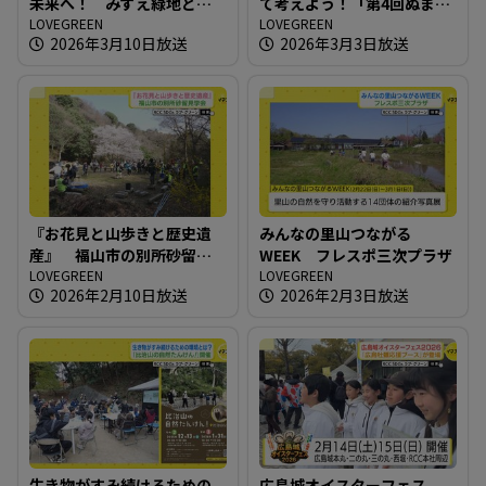
未来へ！ みずえ緑地とボ
て考えよう！「第4回ぬまた
ランティアの保全活動
LOVEGREEN
エコひろば」
LOVEGREEN
2026年3月10日放送
2026年3月3日放送
『お花見と山歩きと歴史遺
みんなの里山つながる
産』 福山市の別所砂留見
WEEK フレスポ三次プラザ
学会
LOVEGREEN
LOVEGREEN
2026年2月10日放送
2026年2月3日放送
生き物がすみ続けるための
広島城オイスターフェス