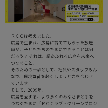
ビ
デ
ＲＣＣは考えました。
オ
広島で生まれ、広島に育ててもらった放送
局が、子どもたちのためにできることは何
を
だろう？ それは、緑あふれる広島を未来へ
つなぐこと。
そのための一歩として、社員やスタッフみん
再
なで、環境負荷を軽くしようと力を合わせ
ています。
生
そして、2009年。
広島を愛する、より多くのみなさまと手を
つなぐために「ＲＣＣラブ・グリーンプロジ
す