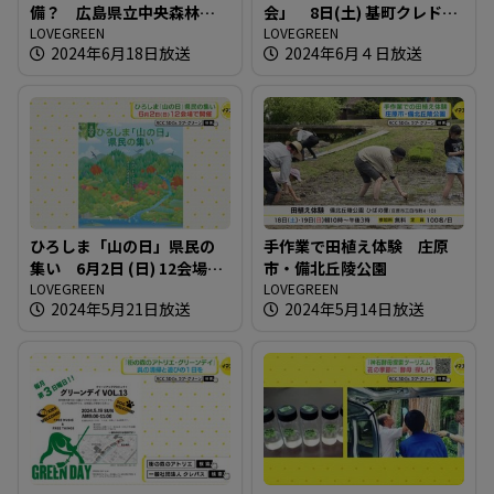
備？ 広島県立中央森林公
会」 8日(土) 基町クレドで
園
LOVEGREEN
開催
LOVEGREEN
2024年6月18日放送
2024年6月４日放送
ひろしま「山の日」県民の
手作業で田植え体験 庄原
集い 6月2日 (日) 12会場で
市・備北丘陵公園
開催
LOVEGREEN
LOVEGREEN
2024年5月21日放送
2024年5月14日放送