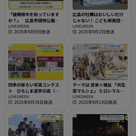
「被爆樹木を知っています
広島の牡蠣はおいしいだけ
か？」 広島市植物公園の
じゃない！ こども調査団が
被爆80年特別企画展
LOVEGREEN
江田島へ！
LOVEGREEN
2025年9月9日放送
2025年9月2日放送
四季の移ろい写真コンテス
テーマは 音楽×福祉 「共生
ト ひろしま遊学の森（広
型マルシェ」 ヒロシマルク
島市）
LOVEGREEN
ト
LOVEGREEN
2025年8月26日放送
2025年8月19日放送