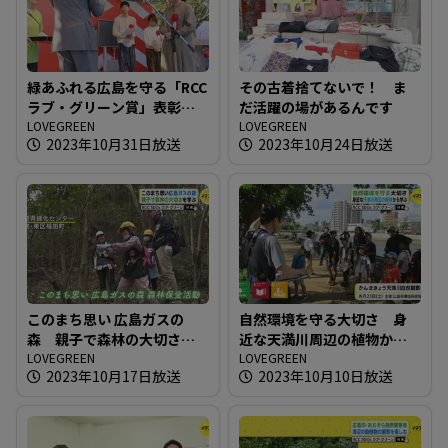
緑あふれる広島を守る「RCC
その古着捨てないで！ ま
ラブ・グリーン賞」表彰式
だ活躍の場があるんです
開催
LOVEGREEN
LOVEGREEN
2023年10月31日放送
2023年10月24日放送
このまち思い 広島ガスの
自然環境を守る大切さ 身
森 親子で森林の大切さを
近な天満川周辺の植物から
学ぶ
LOVEGREEN
学ぶ
LOVEGREEN
2023年10月17日放送
2023年10月10日放送