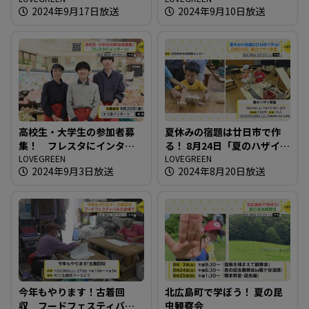
2024年9月17日放送
2024年9月10日放送
高校生・大学生の参加者募
夏休みの宿題は廿日市で作
集！ フレスタにインター
る！ 8月24日「夏のハザイ教
ン！
LOVEGREEN
室」
LOVEGREEN
2024年9月3日放送
2024年8月20日放送
今年もやります！古着回
北広島町で学ぼう！ 夏の昆
収 フードフェスティバル
虫観察会