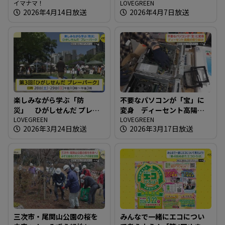
ークショップイベント開催
イマナマ！
究会）
LOVEGREEN
2026年4月14日放送
2026年4月7日放送
楽しみながら学ぶ「防
不要なパソコンが「宝」に
災」 ひがしせんだ プレー
変身 ディーセント高陽の
パーク
LOVEGREEN
取り組み
LOVEGREEN
2026年3月24日放送
2026年3月17日放送
三次市・尾関山公園の桜を
みんなで一緒にエコについ