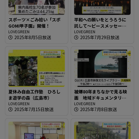
スポーツ×ごみ拾い「スポ
平和への願いをとうろうに
GOMI甲子園」開催！
託して～ピースメッセージ
LOVEGREEN
とうろう流し
LOVEGREEN
2025年8月5日放送
2025年7月29日放送
夏休み自由工作塾 ひろし
被爆80年まちなかで見る映
ま遊学の森（広島市）
画 地域ドキュメンタリー4
LOVEGREEN
作品
LOVEGREEN
2025年7月15日放送
2025年7月8日放送