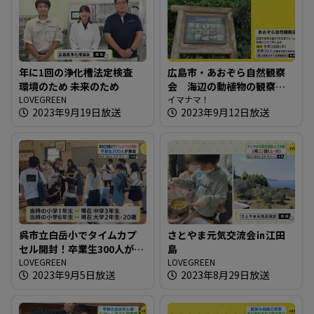
年に1回の浄化槽法定検査
広島市・あおぞら自然観察
環境のため 未来のため
会 海辺の動植物の観察を
LOVEGREEN
楽しむ
イマナマ！
2023年9月19日放送
2023年9月12日放送
呉市立白岳小でタイムカプ
さとやま元気交流会㏌江田
セル開封！卒業生300人が集
島
合
LOVEGREEN
LOVEGREEN
2023年9月5日放送
2023年8月29日放送