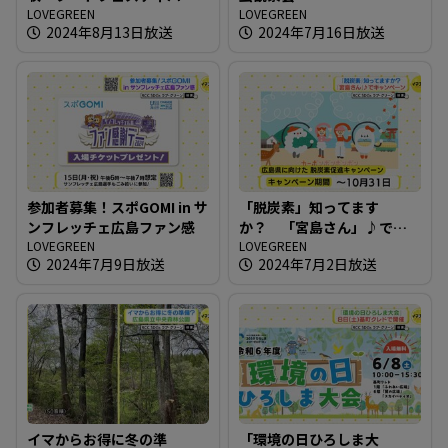
の会場で
LOVEGREEN
LOVEGREEN
2024年8月13日放送
2024年7月16日放送
参加者募集！スポGOMI in サ
「脱炭素」知ってます
ンフレッチェ広島ファン感
か？ 「宮島さん」♪でキ
LOVEGREEN
ャンペーン
LOVEGREEN
2024年7月9日放送
2024年7月2日放送
イマからお得に冬の準
「環境の日ひろしま大