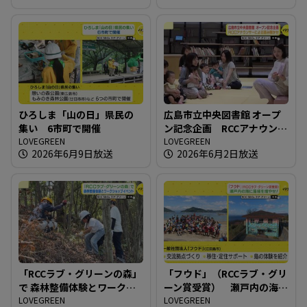
ひろしま「山の日」県民の
広島市立中央図書館 オープ
集い 6市町で開催
ン記念企画 RCCアナウンサ
LOVEGREEN
ーによる読み聞かせ
LOVEGREEN
2026年6月9日放送
2026年6月2日放送
「RCCラブ・グリーンの森」
「フウド」（RCCラブ・グリ
で 森林整備体験とワークシ
ーン賞受賞） 瀬戸内の海
ョップイベント
LOVEGREEN
に藻場を増やせ！
LOVEGREEN