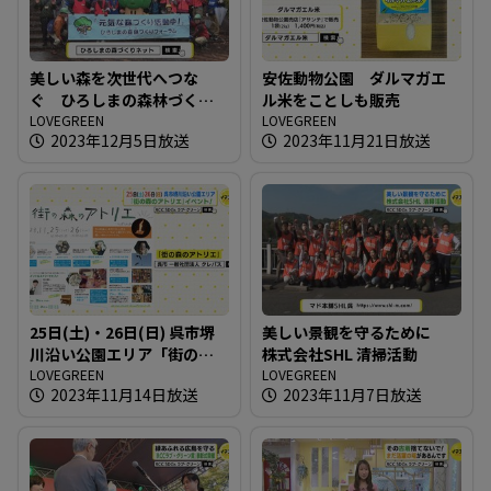
美しい森を次世代へつな
安佐動物公園 ダルマガエ
ぐ ひろしまの森林づくり
ル米をことしも販売
フォーラム
LOVEGREEN
LOVEGREEN
2023年12月5日放送
2023年11月21日放送
25日(土)・26日(日) 呉市堺
美しい景観を守るために
川沿い公園エリア「街の森
株式会社SHL 清掃活動
のアトリエ」イベント！
LOVEGREEN
LOVEGREEN
2023年11月14日放送
2023年11月7日放送