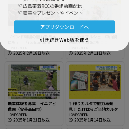
広島密着RCCの番組動画配信
豪華なプレゼントやイベント
アプリダウンロードへ
『インド刺繍の魅力を日本
さとやまマルシェ 中山間
引き続きWeb版を使う
にも』 「itobanashi 」東
地域から250点も！！
広島でイベント開催
LOVEGREEN
LOVEGREEN
2025年2月18日放送
2025年2月11日放送
農業体験者募集 イニアビ
手作りカルタで魅力再発
農園（安芸高田市）
見！ たけはらご当地カルタ
LOVEGREEN
LOVEGREEN
2025年1月21日放送
2025年1月14日放送