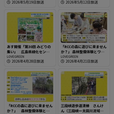
2026年5月19日放送
2026年5月12日放送
あす開催「第30回 みどりの
「RCCの森に遊びに来ません
集い」 広島県緑化センタ
か？」 森林整備体験とワー
ー
LOVEGREEN
クショップイベント開催
LOVEGREEN
2026年4月28日放送
2026年4月21日放送
「RCCの森に遊びに来ません
三段峡遊歩道清掃 さんけ
か？」 森林整備体験とワ
ん（三段峡ー太田川流域研