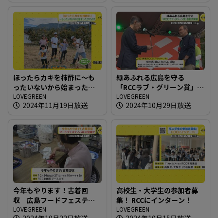
ほったらカキを柿酢に～も
緑あふれる広島を守る
ったいないから始まったク
「RCCラブ・グリーン賞」表
マよけ
LOVEGREEN
彰式開催
LOVEGREEN
2024年11月19日放送
2024年10月29日放送
今年もやります！古着回
高校生・大学生の参加者募
収 広島フードフェスティ
集！ RCCにインターン！
バルの会場で
LOVEGREEN
LOVEGREEN
2024年10月22日放送
2024年10月15日放送