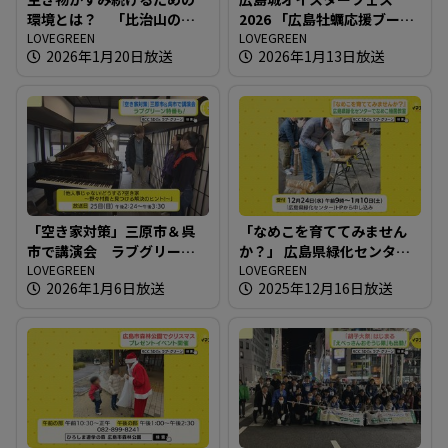
環境とは？ 「比治山の自
2026 「広島牡蠣応援ブー
然たんけん！」開催
LOVEGREEN
ス」が登場
LOVEGREEN
2026年1月20日放送
2026年1月13日放送
「空き家対策」三原市＆呉
「なめこを育ててみません
市で講演会 ラブグリーン
か？」 広島県緑化センター
特番も！
LOVEGREEN
でなめこ植菌教室
LOVEGREEN
2026年1月6日放送
2025年12月16日放送