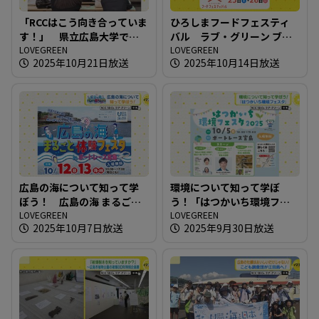
「RCCはこう向き合っていま
ひろしまフードフェスティ
す！」 県立広島大学で企
バル ラブ・グリーン ブー
業が環境問題への取り組み
LOVEGREEN
スでの取り組み
LOVEGREEN
2025年10月21日放送
2025年10月14日放送
を講義
広島の海について知って学
環境について知って学ぼ
ぼう！ 広島の海 まるごと
う！「はつかいち環境フェ
体験フェスタ in ボートレー
LOVEGREEN
スタ」
LOVEGREEN
2025年10月7日放送
2025年9月30日放送
ス宮島