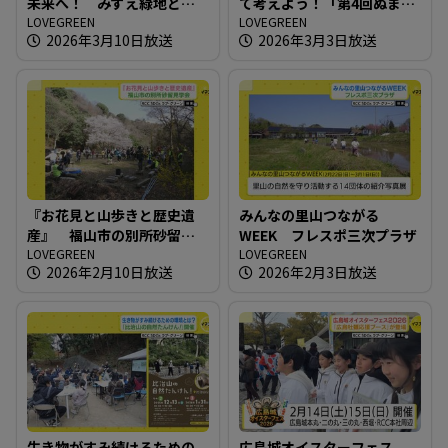
未来へ！ みずえ緑地とボ
て考えよう！「第4回ぬまた
ランティアの保全活動
LOVEGREEN
エコひろば」
LOVEGREEN
2026年3月10日放送
2026年3月3日放送
『お花見と山歩きと歴史遺
みんなの里山つながる
産』 福山市の別所砂留見
WEEK フレスポ三次プラザ
学会
LOVEGREEN
LOVEGREEN
2026年2月10日放送
2026年2月3日放送
生き物がすみ続けるための
広島城オイスターフェス