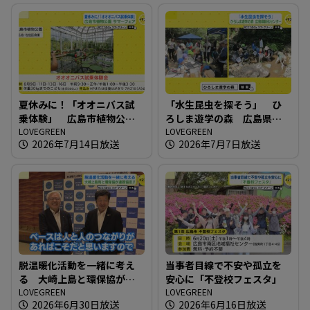
夏休みに！「オオニバス試
「水生昆虫を探そう」 ひ
乗体験」 広島市植物公園
ろしま遊学の森 広島県緑
サマーフェア
LOVEGREEN
化センター
LOVEGREEN
2026年7月14日放送
2026年7月7日放送
脱温暖化活動を一緒に考え
当事者目線で不安や孤立を
る 大崎上島と環保協が連
安心に「不登校フェスタ」
携協定！！
LOVEGREEN
LOVEGREEN
2026年6月30日放送
2026年6月16日放送