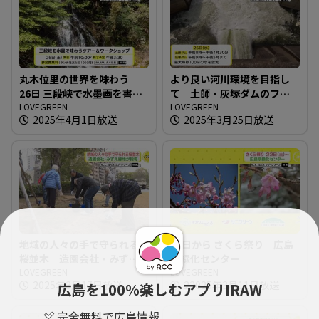
丸木位里の世界を味わう
より良い河川環境を目指し
26日 三段峡で水墨画を書こ
て 土師・灰塚ダムのフラ
う
LOVEGREEN
ッシュ放流
LOVEGREEN
2025年4月1日放送
2025年3月25日放送
地域の人々の手で守られる
22日から さくら祭り 広島
桜並木 造園会社・みずえ
県緑化センター
緑地 が指導
LOVEGREEN
LOVEGREEN
2025年3月17日放送
22025年3月11日放送
広島を100％楽しむアプリIRAW
完全無料で広島情報