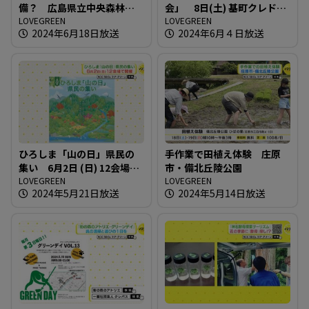
備？ 広島県立中央森林公
会」 8日(土) 基町クレドで
園
LOVEGREEN
開催
LOVEGREEN
2024年6月18日放送
2024年6月４日放送
ひろしま「山の日」県民の
手作業で田植え体験 庄原
集い 6月2日 (日) 12会場で
市・備北丘陵公園
開催
LOVEGREEN
LOVEGREEN
2024年5月21日放送
2024年5月14日放送