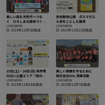
美しい森を次世代へつな
安佐動物公園 ダルマガエ
ぐ ひろしまの森林づくり
ル米をことしも販売
フォーラム
LOVEGREEN
LOVEGREEN
2023年12月5日放送
2023年11月21日放送
25日(土)・26日(日) 呉市堺
美しい景観を守るために
川沿い公園エリア「街の森
株式会社SHL 清掃活動
のアトリエ」イベント！
LOVEGREEN
LOVEGREEN
2023年11月14日放送
2023年11月7日放送