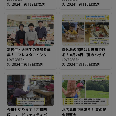
2024年9月17日放送
2024年9月10日放送
高校生・大学生の参加者募
夏休みの宿題は廿日市で作
集！ フレスタにインター
る！ 8月24日「夏のハザイ教
ン！
LOVEGREEN
室」
LOVEGREEN
2024年9月3日放送
2024年8月20日放送
今年もやります！古着回
北広島町で学ぼう！ 夏の昆
収 フードフェスティバル
虫観察会