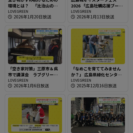
環境とは？ 「比治山の自
2026 「広島牡蠣応援ブー
然たんけん！」開催
LOVEGREEN
ス」が登場
LOVEGREEN
2026年1月20日放送
2026年1月13日放送
「空き家対策」三原市＆呉
「なめこを育ててみません
市で講演会 ラブグリーン
か？」 広島県緑化センター
特番も！
LOVEGREEN
でなめこ植菌教室
LOVEGREEN
2026年1月6日放送
2025年12月16日放送