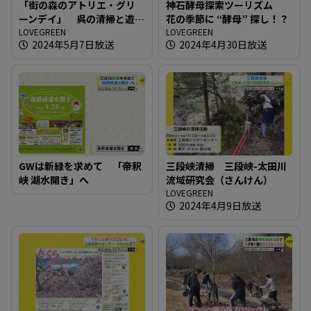
「街の森のアトリエ・グリ
神石酵母探索ツーリズム
ーンデイ」 呉の清掃と遊
花の季節に “酵母” 探し！？
びの１日を
LOVEGREEN
LOVEGREEN
2024年5月7日放送
2024年4月30日放送
GWは新緑を求めて 「帝釈
三段峡清掃 三段峡-太田川
峡 湖水開き」へ
流域研究会（さんけん）
LOVEGREEN
2024年4月9日放送