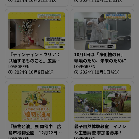
『ティンティン・ウリア：
10月1日は「浄化槽の日」
共通するものごと』広島市
環境のため、未来のために
現代美術館で初個展
LOVEGREEN
LOVEGREEN
2024年10月8日放送
2024年10月1日放送
『植物と油』展 開催中 広
親子自然体験教室 イノシ
島市植物公園 12月22日ま
シ生態調査 参加者募集！
で
LOVEGREEN
LOVEGREEN