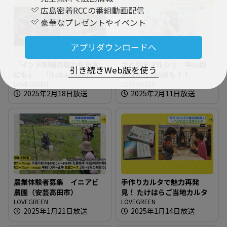
広島密着RCCの番組動画配信
豪華なプレゼントやイベント
アプリダウンロードへ
『インド刺繍の魅力を日本
さとやまマルシェ 中山間
引き続きWeb版を使う
にも』 「itobanashi 」東
地域から250点も！！
広島でイベント開催
LOVEGREEN
LOVEGREEN
2025年2月18日放送
2025年2月11日放送
農業体験者募集 イニアビ
手作りカルタで魅力再発
農園（安芸高田市）
見！ たけはらご当地カルタ
LOVEGREEN
LOVEGREEN
2025年1月21日放送
2025年1月14日放送