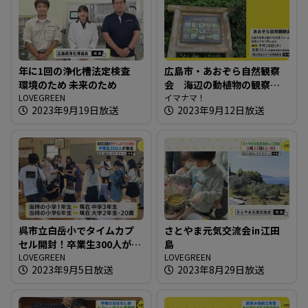
年に1回の浄化槽法定検査
広島市・あおぞら自然観察
環境のため 未来のため
会 海辺の動植物の観察を
LOVEGREEN
楽しむ
イマナマ！
2023年9月19日放送
2023年9月12日放送
呉市立白岳小でタイムカプ
さとやま元気交流会㏌江田
セル開封！卒業生300人が集
島
合
LOVEGREEN
LOVEGREEN
2023年9月5日放送
2023年8月29日放送