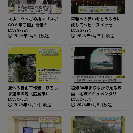
スポーツ×ごみ拾い「スポ
平和への願いをとうろうに
GOMI甲子園」開催！
託して～ピースメッセージ
LOVEGREEN
とうろう流し
LOVEGREEN
2025年8月5日放送
2025年7月29日放送
夏休み自由工作塾 ひろし
被爆80年まちなかで見る映
ま遊学の森（広島市）
画 地域ドキュメンタリー4
LOVEGREEN
作品
LOVEGREEN
2025年7月15日放送
2025年7月8日放送