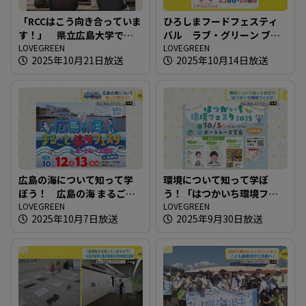
「RCCはこう向き合っていま
ひろしまフードフェスティ
す！」 県立広島大学で企
バル ラブ・グリーン ブー
業が環境問題への取り組み
LOVEGREEN
スでの取り組み
LOVEGREEN
2025年10月21日放送
2025年10月14日放送
を講義
広島の海について知って学
環境について知って学ぼ
ぼう！ 広島の海 まるごと
う！「はつかいち環境フェ
体験フェスタ in ボートレー
LOVEGREEN
スタ」
LOVEGREEN
2025年10月7日放送
2025年9月30日放送
ス宮島