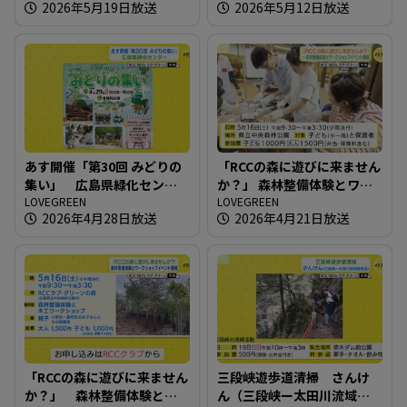
2026年5月19日放送
2026年5月12日放送
あす開催「第30回 みどりの
「RCCの森に遊びに来ません
集い」 広島県緑化センタ
か？」 森林整備体験とワー
ー
LOVEGREEN
クショップイベント開催
LOVEGREEN
2026年4月28日放送
2026年4月21日放送
「RCCの森に遊びに来ません
三段峡遊歩道清掃 さんけ
か？」 森林整備体験とワ
ん（三段峡ー太田川流域研