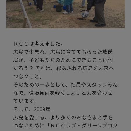
ビ
デ
ＲＣＣは考えました。
オ
広島で生まれ、広島に育ててもらった放送
局が、子どもたちのためにできることは何
を
だろう？ それは、緑あふれる広島を未来へ
つなぐこと。
そのための一歩として、社員やスタッフみん
再
なで、環境負荷を軽くしようと力を合わせ
ています。
生
そして、2009年。
広島を愛する、より多くのみなさまと手を
つなぐために「ＲＣＣラブ・グリーンプロジ
す