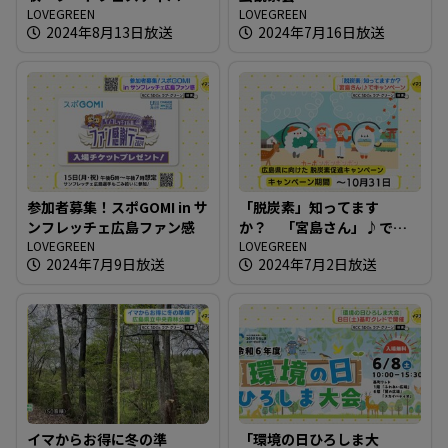
の会場で
LOVEGREEN
LOVEGREEN
2024年8月13日放送
2024年7月16日放送
参加者募集！スポGOMI in サ
「脱炭素」知ってます
ンフレッチェ広島ファン感
か？ 「宮島さん」♪でキ
LOVEGREEN
ャンペーン
LOVEGREEN
2024年7月9日放送
2024年7月2日放送
イマからお得に冬の準
「環境の日ひろしま大