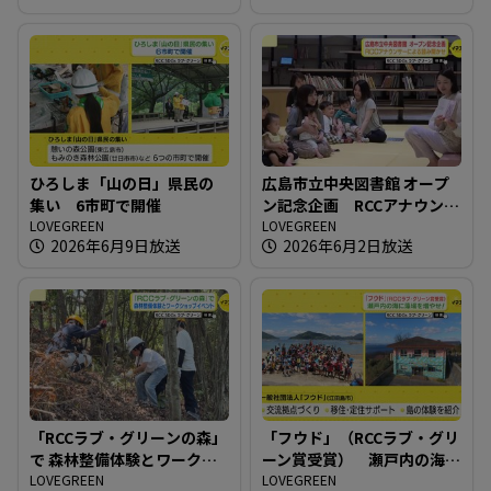
ひろしま「山の日」県民の
広島市立中央図書館 オープ
集い 6市町で開催
ン記念企画 RCCアナウンサ
LOVEGREEN
ーによる読み聞かせ
LOVEGREEN
2026年6月9日放送
2026年6月2日放送
「RCCラブ・グリーンの森」
「フウド」（RCCラブ・グリ
で 森林整備体験とワークシ
ーン賞受賞） 瀬戸内の海
ョップイベント
LOVEGREEN
に藻場を増やせ！
LOVEGREEN