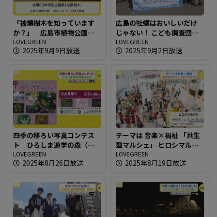
「被爆樹木を知っています
広島の牡蠣はおいしいだけ
か？」 広島市植物公園の
じゃない！ こども調査団が
被爆80年特別企画展
LOVEGREEN
江田島へ！
LOVEGREEN
2025年9月9日放送
2025年9月2日放送
四季の移ろい写真コンテス
テーマは 音楽×福祉 「共生
ト ひろしま遊学の森（広
型マルシェ」 ヒロシマルク
島市）
LOVEGREEN
ト
LOVEGREEN
2025年8月26日放送
2025年8月19日放送