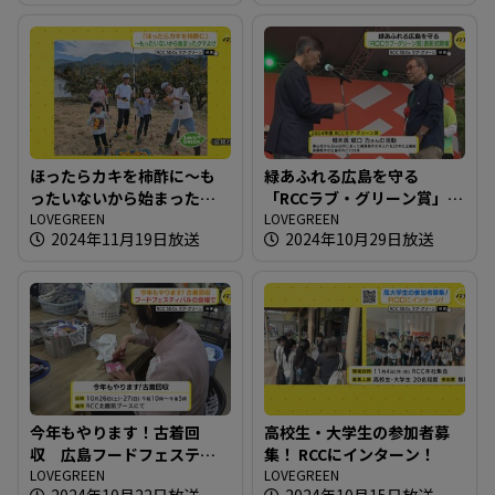
ほったらカキを柿酢に～も
緑あふれる広島を守る
ったいないから始まったク
「RCCラブ・グリーン賞」表
マよけ
LOVEGREEN
彰式開催
LOVEGREEN
2024年11月19日放送
2024年10月29日放送
今年もやります！古着回
高校生・大学生の参加者募
収 広島フードフェスティ
集！ RCCにインターン！
バルの会場で
LOVEGREEN
LOVEGREEN
2024年10月22日放送
2024年10月15日放送