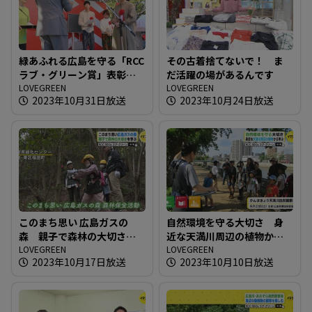
緑あふれる広島を守る「RCC
その古着捨てないで！ ま
ラブ・グリーン賞」表彰式
だ活躍の場があるんです
開催
LOVEGREEN
LOVEGREEN
2023年10月31日放送
2023年10月24日放送
このまち思い 広島ガスの
自然環境を守る大切さ 身
森 親子で森林の大切さを
近な天満川周辺の植物から
学ぶ
LOVEGREEN
学ぶ
LOVEGREEN
2023年10月17日放送
2023年10月10日放送