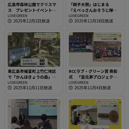
広島市森林公園でクリスマ
「胡子大祭」はじまる
ス プレゼントイベント開
『えべっさんおそうじ隊』
催
LOVEGREEN
も出動！
LOVEGREEN
2025年12月2日放送
2025年11月18日放送
東広島市福富町上竹仁地区
RCCラブ・グリーン賞 表彰
で「かんほきょうの森」の
式 「芸北茅プロジェク
整備スタート！
LOVEGREEN
ト」と「別所砂留を守る
LOVEGREEN
2025年11月11日放送
2025年11月4日放送
会」