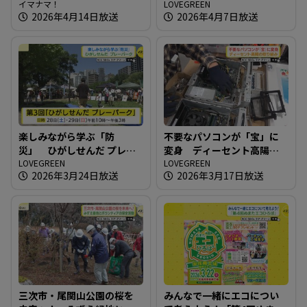
ークショップイベント開催
イマナマ！
究会）
LOVEGREEN
2026年4月14日放送
2026年4月7日放送
楽しみながら学ぶ「防
不要なパソコンが「宝」に
災」 ひがしせんだ プレー
変身 ディーセント高陽の
パーク
LOVEGREEN
取り組み
LOVEGREEN
2026年3月24日放送
2026年3月17日放送
三次市・尾関山公園の桜を
みんなで一緒にエコについ