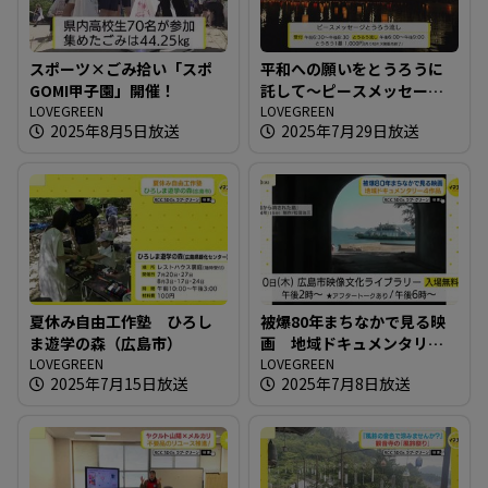
スポーツ×ごみ拾い「スポ
平和への願いをとうろうに
GOMI甲子園」開催！
託して～ピースメッセージ
LOVEGREEN
とうろう流し
LOVEGREEN
2025年8月5日放送
2025年7月29日放送
夏休み自由工作塾 ひろし
被爆80年まちなかで見る映
ま遊学の森（広島市）
画 地域ドキュメンタリー4
LOVEGREEN
作品
LOVEGREEN
2025年7月15日放送
2025年7月8日放送