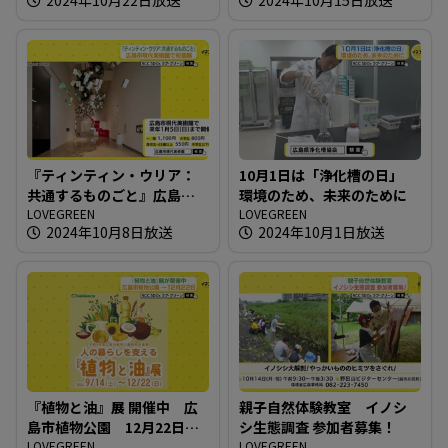
『ティンティン・ウリア：
10月1日は「浄化槽の日」
共通するものごと』広島市
環境のため、未来のために
現代美術館で初個展
LOVEGREEN
LOVEGREEN
2024年10月8日放送
2024年10月1日放送
『植物と油』展 開催中 広
親子自然体験教室 イノシ
島市植物公園 12月22日ま
シ生態調査 参加者募集！
で
LOVEGREEN
LOVEGREEN