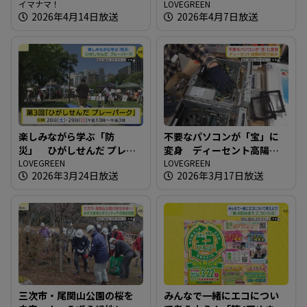
ークショップイベント開催
イマナマ！
究会）
LOVEGREEN
2026年4月14日放送
2026年4月7日放送
楽しみながら学ぶ「防
不要なパソコンが「宝」に
災」 ひがしせんだ プレー
変身 ディーセント高陽の
パーク
LOVEGREEN
取り組み
LOVEGREEN
2026年3月24日放送
2026年3月17日放送
三次市・尾関山公園の桜を
みんなで一緒にエコについ