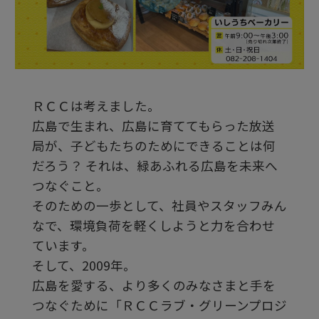
ビ
デ
ＲＣＣは考えました。
オ
広島で生まれ、広島に育ててもらった放送
局が、子どもたちのためにできることは何
を
だろう？ それは、緑あふれる広島を未来へ
つなぐこと。
そのための一歩として、社員やスタッフみん
再
なで、環境負荷を軽くしようと力を合わせ
ています。
生
そして、2009年。
広島を愛する、より多くのみなさまと手を
つなぐために「ＲＣＣラブ・グリーンプロジ
す