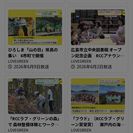
ひろしま「山の日」県民の
広島市立中央図書館 オープ
集い 6市町で開催
ン記念企画 RCCアナウンサ
LOVEGREEN
ーによる読み聞かせ
LOVEGREEN
2026年6月9日放送
2026年6月2日放送
「RCCラブ・グリーンの森」
「フウド」（RCCラブ・グリ
で 森林整備体験とワークシ
ーン賞受賞） 瀬戸内の海
ョップイベント
LOVEGREEN
に藻場を増やせ！
LOVEGREEN