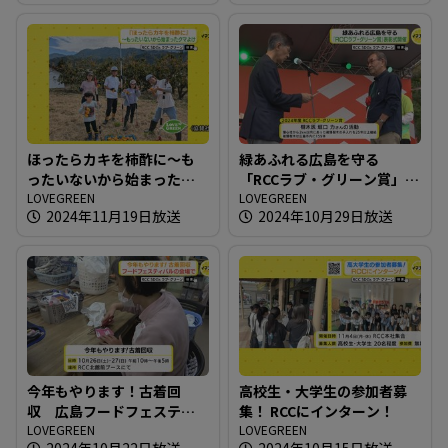
ほったらカキを柿酢に～も
緑あふれる広島を守る
ったいないから始まったク
「RCCラブ・グリーン賞」表
マよけ
LOVEGREEN
彰式開催
LOVEGREEN
2024年11月19日放送
2024年10月29日放送
今年もやります！古着回
高校生・大学生の参加者募
収 広島フードフェスティ
集！ RCCにインターン！
バルの会場で
LOVEGREEN
LOVEGREEN
2024年10月22日放送
2024年10月15日放送