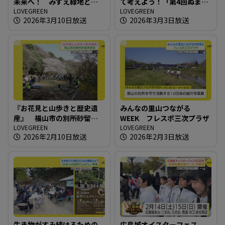
未来へ！ みずえ緑地とボ
て考えよう！「第4回ぬまた
ランティアの保全活動
LOVEGREEN
エコひろば」
LOVEGREEN
2026年3月10日放送
2026年3月3日放送
『お花見と山歩きと歴史遺
みんなの里山つながる
産』 福山市の別所砂留見
WEEK フレスポ三次プラザ
学会
LOVEGREEN
LOVEGREEN
2026年2月10日放送
2026年2月3日放送
生き物がすみ続けるための
広島城オイスターフェス