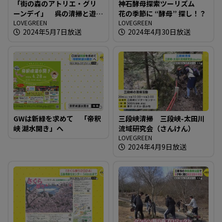
「街の森のアトリエ・グリ
神石酵母探索ツーリズム
ーンデイ」 呉の清掃と遊
花の季節に “酵母” 探し！？
びの１日を
LOVEGREEN
LOVEGREEN
2024年5月7日放送
2024年4月30日放送
GWは新緑を求めて 「帝釈
三段峡清掃 三段峡-太田川
峡 湖水開き」へ
流域研究会（さんけん）
LOVEGREEN
2024年4月9日放送