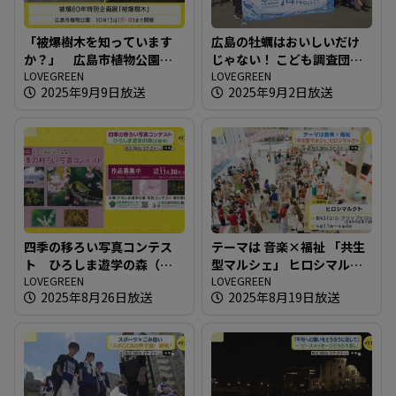
「被爆樹木を知っています
広島の牡蠣はおいしいだけ
か？」 広島市植物公園の
じゃない！ こども調査団が
被爆80年特別企画展
LOVEGREEN
江田島へ！
LOVEGREEN
2025年9月9日放送
2025年9月2日放送
四季の移ろい写真コンテス
テーマは 音楽×福祉 「共生
ト ひろしま遊学の森（広
型マルシェ」 ヒロシマルク
島市）
LOVEGREEN
ト
LOVEGREEN
2025年8月26日放送
2025年8月19日放送