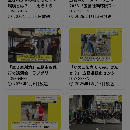
環境とは？ 「比治山の自
2026 「広島牡蠣応援ブー
然たんけん！」開催
LOVEGREEN
ス」が登場
LOVEGREEN
2026年1月20日放送
2026年1月13日放送
「空き家対策」三原市＆呉
「なめこを育ててみません
市で講演会 ラブグリーン
か？」 広島県緑化センター
特番も！
LOVEGREEN
でなめこ植菌教室
LOVEGREEN
2026年1月6日放送
2025年12月16日放送