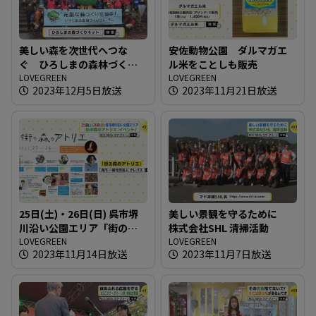
美しい森を次世代へつな
安佐動物公園 ダルマガエ
ぐ ひろしまの森林づくり
ル米をことしも販売
フォーラム
LOVEGREEN
LOVEGREEN
2023年12月5日放送
2023年11月21日放送
25日(土)・26日(日) 呉市堺
美しい景観を守るために
川沿い公園エリア「街の森
株式会社SHL 清掃活動
のアトリエ」イベント！
LOVEGREEN
LOVEGREEN
2023年11月14日放送
2023年11月7日放送