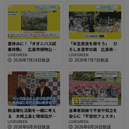
夏休みに！「オオニバス試
「水生昆虫を探そう」 ひ
乗体験」 広島市植物公園
ろしま遊学の森 広島県緑
サマーフェア
LOVEGREEN
化センター
LOVEGREEN
2026年7月14日放送
2026年7月7日放送
脱温暖化活動を一緒に考え
当事者目線で不安や孤立を
る 大崎上島と環保協が連
安心に「不登校フェスタ」
携協定！！
LOVEGREEN
LOVEGREEN
2026年6月30日放送
2026年6月16日放送