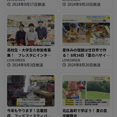
2024年9月17日放送
2024年9月10日放送
高校生・大学生の参加者募
夏休みの宿題は廿日市で作
集！ フレスタにインター
る！ 8月24日「夏のハザイ教
ン！
LOVEGREEN
室」
LOVEGREEN
2024年9月3日放送
2024年8月20日放送
今年もやります！古着回
北広島町で学ぼう！ 夏の昆
収 フードフェスティバル
虫観察会