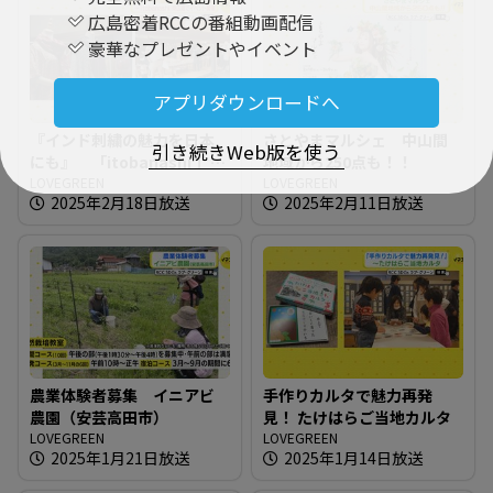
広島密着RCCの番組動画配信
豪華なプレゼントやイベント
アプリダウンロードへ
『インド刺繍の魅力を日本
さとやまマルシェ 中山間
引き続きWeb版を使う
にも』 「itobanashi 」東
地域から250点も！！
広島でイベント開催
LOVEGREEN
LOVEGREEN
2025年2月18日放送
2025年2月11日放送
農業体験者募集 イニアビ
手作りカルタで魅力再発
農園（安芸高田市）
見！ たけはらご当地カルタ
LOVEGREEN
LOVEGREEN
2025年1月21日放送
2025年1月14日放送