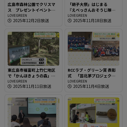
広島市森林公園でクリスマ
「胡子大祭」はじまる
ス プレゼントイベント開
『えべっさんおそうじ隊』
催
LOVEGREEN
も出動！
LOVEGREEN
2025年12月2日放送
2025年11月18日放送
東広島市福富町上竹仁地区
RCCラブ・グリーン賞 表彰
で「かんほきょうの森」の
式 「芸北茅プロジェク
整備スタート！
LOVEGREEN
ト」と「別所砂留を守る
LOVEGREEN
2025年11月11日放送
2025年11月4日放送
会」