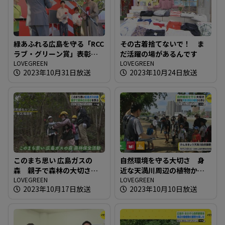
緑あふれる広島を守る「RCC
その古着捨てないで！ ま
ラブ・グリーン賞」表彰式
だ活躍の場があるんです
開催
LOVEGREEN
LOVEGREEN
2023年10月31日放送
2023年10月24日放送
このまち思い 広島ガスの
自然環境を守る大切さ 身
森 親子で森林の大切さを
近な天満川周辺の植物から
学ぶ
LOVEGREEN
学ぶ
LOVEGREEN
2023年10月17日放送
2023年10月10日放送