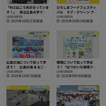
「RCCはこう向き合っていま
ひろしまフードフェスティ
す！」 県立広島大学で企
バル ラブ・グリーン ブー
業が環境問題への取り組み
LOVEGREEN
スでの取り組み
LOVEGREEN
2025年10月21日放送
2025年10月14日放送
を講義
広島の海について知って学
環境について知って学ぼ
ぼう！ 広島の海 まるごと
う！「はつかいち環境フェ
体験フェスタ in ボートレー
LOVEGREEN
スタ」
LOVEGREEN
2025年10月7日放送
2025年9月30日放送
ス宮島