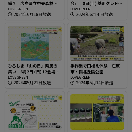
備？ 広島県立中央森林公
会」 8日(土) 基町クレドで
園
LOVEGREEN
開催
LOVEGREEN
2024年6月18日放送
2024年6月４日放送
ひろしま「山の日」県民の
手作業で田植え体験 庄原
集い 6月2日 (日) 12会場で
市・備北丘陵公園
開催
LOVEGREEN
LOVEGREEN
2024年5月21日放送
2024年5月14日放送