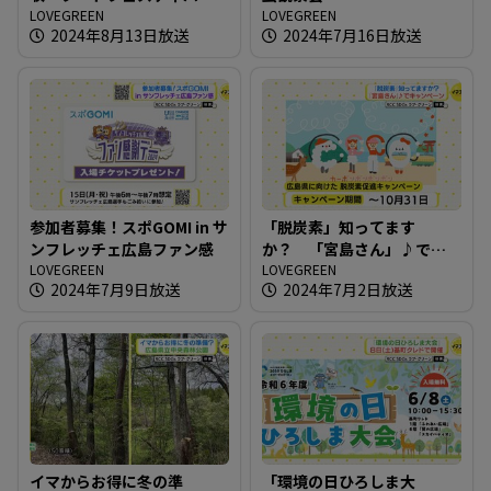
の会場で
LOVEGREEN
LOVEGREEN
2024年8月13日放送
2024年7月16日放送
参加者募集！スポGOMI in サ
「脱炭素」知ってます
ンフレッチェ広島ファン感
か？ 「宮島さん」♪でキ
LOVEGREEN
ャンペーン
LOVEGREEN
2024年7月9日放送
2024年7月2日放送
イマからお得に冬の準
「環境の日ひろしま大