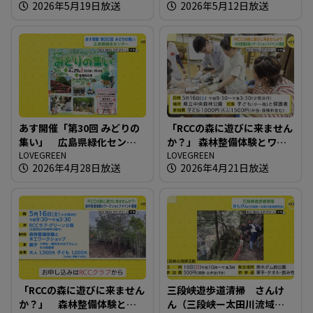
2026年5月19日放送
2026年5月12日放送
あす開催「第30回 みどりの
「RCCの森に遊びに来ません
集い」 広島県緑化センタ
か？」 森林整備体験とワー
ー
LOVEGREEN
クショップイベント開催
LOVEGREEN
2026年4月28日放送
2026年4月21日放送
「RCCの森に遊びに来ません
三段峡遊歩道清掃 さんけ
か？」 森林整備体験とワ
ん（三段峡ー太田川流域研