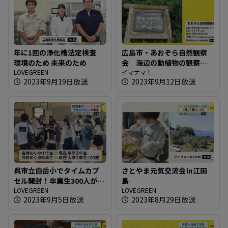
年に1回の浄化槽法定検査
広島市・あおぞら自然観察
環境のため 未来のため
会 海辺の動植物の観察を
LOVEGREEN
楽しむ
イマナマ！
2023年9月19日放送
2023年9月12日放送
呉市立白岳小でタイムカプ
さとやま元気交流会㏌江田
セル開封！卒業生300人が集
島
合
LOVEGREEN
LOVEGREEN
2023年9月5日放送
2023年8月29日放送