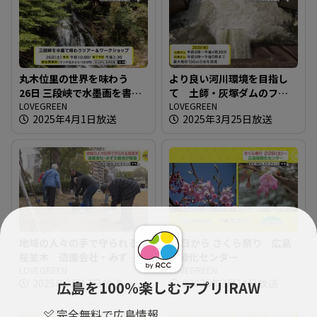
丸木位里の世界を味わう
より良い河川環境を目指し
26日 三段峡で水墨画を書こ
て 土師・灰塚ダムのフラ
う
LOVEGREEN
ッシュ放流
LOVEGREEN
2025年4月1日放送
2025年3月25日放送
地域の人々の手で守られる
22日から さくら祭り 広島
桜並木 造園会社・みずえ
県緑化センター
緑地 が指導
LOVEGREEN
LOVEGREEN
2025年3月17日放送
22025年3月11日放送
広島を100％楽しむアプリIRAW
完全無料で広島情報