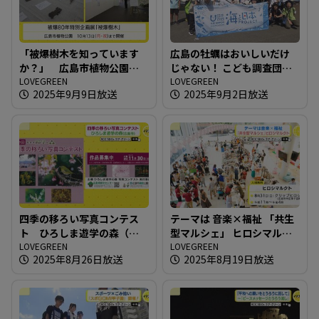
「被爆樹木を知っています
広島の牡蠣はおいしいだけ
か？」 広島市植物公園の
じゃない！ こども調査団が
被爆80年特別企画展
LOVEGREEN
江田島へ！
LOVEGREEN
2025年9月9日放送
2025年9月2日放送
四季の移ろい写真コンテス
テーマは 音楽×福祉 「共生
ト ひろしま遊学の森（広
型マルシェ」 ヒロシマルク
島市）
LOVEGREEN
ト
LOVEGREEN
2025年8月26日放送
2025年8月19日放送