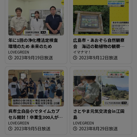
年に1回の浄化槽法定検査
広島市・あおぞら自然観察
環境のため 未来のため
会 海辺の動植物の観察を
LOVEGREEN
楽しむ
イマナマ！
2023年9月19日放送
2023年9月12日放送
呉市立白岳小でタイムカプ
さとやま元気交流会㏌江田
セル開封！卒業生300人が集
島
合
LOVEGREEN
LOVEGREEN
2023年9月5日放送
2023年8月29日放送