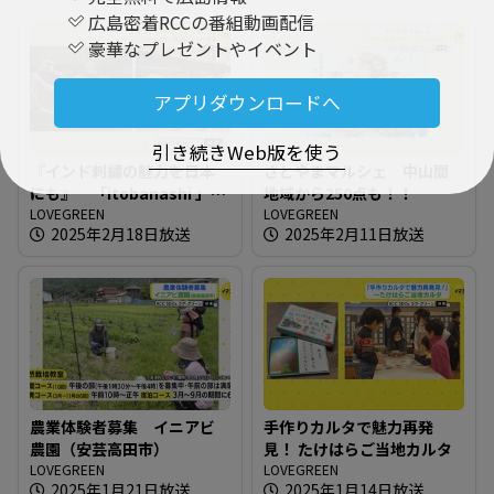
広島密着RCCの番組動画配信
豪華なプレゼントやイベント
アプリダウンロードへ
引き続きWeb版を使う
『インド刺繍の魅力を日本
さとやまマルシェ 中山間
にも』 「itobanashi 」東
地域から250点も！！
広島でイベント開催
LOVEGREEN
LOVEGREEN
2025年2月18日放送
2025年2月11日放送
農業体験者募集 イニアビ
手作りカルタで魅力再発
農園（安芸高田市）
見！ たけはらご当地カルタ
LOVEGREEN
LOVEGREEN
2025年1月21日放送
2025年1月14日放送