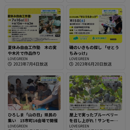
夏休み自由工作塾 木の実
磯のいきもの探し 「せとう
や木片で作品作り
ちみっけ」
LOVEGREEN
LOVEGREEN
2023年7月4日放送
2023年6月20日放送
ひろしま「山の日」県民の
屋上で実ったブルーベリー
集い 15市町16会場で開催
を召し上がれ！サンモール
LOVEGREEN
「紙屋町ブルーベリー園」
LOVEGREEN