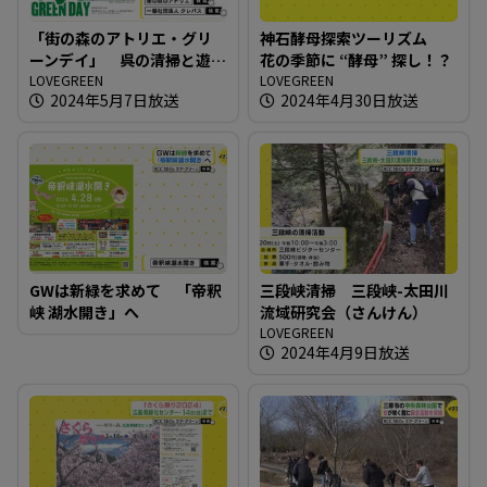
「街の森のアトリエ・グリ
神石酵母探索ツーリズム
ーンデイ」 呉の清掃と遊
花の季節に “酵母” 探し！？
びの１日を
LOVEGREEN
LOVEGREEN
2024年5月7日放送
2024年4月30日放送
GWは新緑を求めて 「帝釈
三段峡清掃 三段峡-太田川
峡 湖水開き」へ
流域研究会（さんけん）
LOVEGREEN
2024年4月9日放送