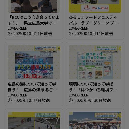
「RCCはこう向き合っていま
ひろしまフードフェスティ
す！」 県立広島大学で企
バル ラブ・グリーン ブー
業が環境問題への取り組み
LOVEGREEN
スでの取り組み
LOVEGREEN
2025年10月21日放送
2025年10月14日放送
を講義
広島の海について知って学
環境について知って学ぼ
ぼう！ 広島の海 まるごと
う！「はつかいち環境フェ
体験フェスタ in ボートレー
LOVEGREEN
スタ」
LOVEGREEN
2025年10月7日放送
2025年9月30日放送
ス宮島