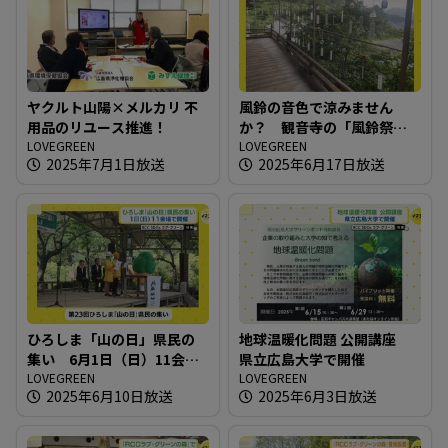
ヤクルト山陽×メルカリ 不
風鈴の音色で涼みません
用品のリユース推進！
か？ 観音寺の「風鈴祭
LOVEGREEN
り」
LOVEGREEN
2025年7月1日放送
2025年6月17日放送
ひろしま「山の日」県民の
地球温暖化問題 公開講座
集い 6月1日（日）11会場
県立広島大学で開催
で開催
LOVEGREEN
LOVEGREEN
2025年6月10日放送
2025年6月3日放送