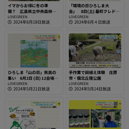
イマからお得に冬の準
「環境の日ひろしま大
備？ 広島県立中央森林公
会」 8日(土) 基町クレドで
園
LOVEGREEN
開催
LOVEGREEN
2024年6月18日放送
2024年6月４日放送
ひろしま「山の日」県民の
手作業で田植え体験 庄原
集い 6月2日 (日) 12会場で
市・備北丘陵公園
開催
LOVEGREEN
LOVEGREEN
2024年5月21日放送
2024年5月14日放送