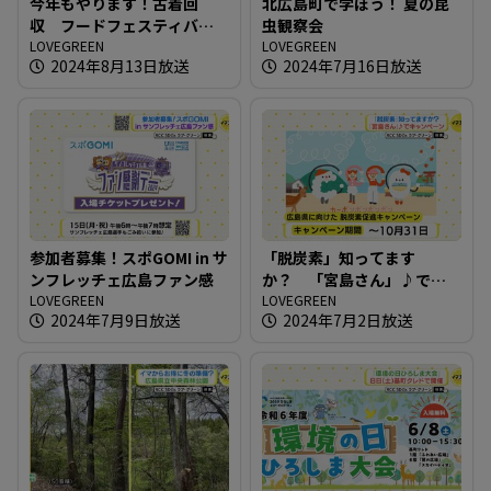
今年もやります！古着回
北広島町で学ぼう！ 夏の昆
収 フードフェスティバル
虫観察会
の会場で
LOVEGREEN
LOVEGREEN
2024年8月13日放送
2024年7月16日放送
参加者募集！スポGOMI in サ
「脱炭素」知ってます
ンフレッチェ広島ファン感
か？ 「宮島さん」♪でキ
LOVEGREEN
ャンペーン
LOVEGREEN
2024年7月9日放送
2024年7月2日放送