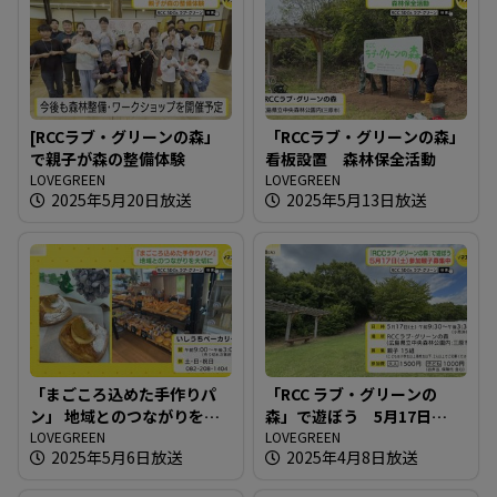
[RCCラブ・グリーンの森」
「RCCラブ・グリーンの森」
で親子が森の整備体験
看板設置 森林保全活動
LOVEGREEN
LOVEGREEN
2025年5月20日放送
2025年5月13日放送
「まごころ込めた手作りパ
「RCC ラブ・グリーンの
ン」 地域とのつながりを大
森」で遊ぼう 5月17日
切に
LOVEGREEN
（土）参加親子募集中
LOVEGREEN
2025年5月6日放送
2025年4月8日放送