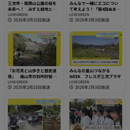
三次市・尾関山公園の桜を
みんなで一緒にエコについ
未来へ！ みずえ緑地とボ
て考えよう！「第4回ぬまた
ランティアの保全活動
LOVEGREEN
エコひろば」
LOVEGREEN
2026年3月10日放送
2026年3月3日放送
『お花見と山歩きと歴史遺
みんなの里山つながる
産』 福山市の別所砂留見
WEEK フレスポ三次プラザ
学会
LOVEGREEN
LOVEGREEN
2026年2月10日放送
2026年2月3日放送