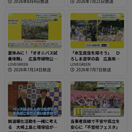
2026年8月4日放送
2026年7月21日放送
夏休みに！「オオニバス試
「水生昆虫を探そう」 ひ
乗体験」 広島市植物公園
ろしま遊学の森 広島県緑
サマーフェア
LOVEGREEN
化センター
LOVEGREEN
2026年7月14日放送
2026年7月7日放送
脱温暖化活動を一緒に考え
当事者目線で不安や孤立を
る 大崎上島と環保協が連
安心に「不登校フェスタ」