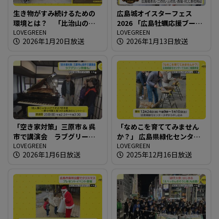
生き物がすみ続けるための
広島城オイスターフェス
環境とは？ 「比治山の自
2026 「広島牡蠣応援ブー
然たんけん！」開催
LOVEGREEN
ス」が登場
LOVEGREEN
2026年1月20日放送
2026年1月13日放送
「空き家対策」三原市＆呉
「なめこを育ててみません
市で講演会 ラブグリーン
か？」 広島県緑化センター
特番も！
LOVEGREEN
でなめこ植菌教室
LOVEGREEN
2026年1月6日放送
2025年12月16日放送