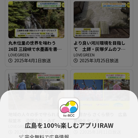
丸木位里の世界を味わう
より良い河川環境を目指し
26日 三段峡で水墨画を書こ
て 土師・灰塚ダムのフラ
う
LOVEGREEN
ッシュ放流
LOVEGREEN
2025年4月1日放送
2025年3月25日放送
地域の人々の手で守られる
22日から さくら祭り 広島
桜並木 造園会社・みずえ
県緑化センター
広島を100％楽しむアプリIRAW
緑地 が指導
LOVEGREEN
LOVEGREEN
2025年3月17日放送
22025年3月11日放送
完全無料で広島情報