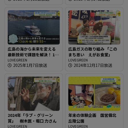
広島の海から未来を変える
広島ガスの取り組み 「この
最新技術で課題を解決！ 13
まち思い えがお食堂」
日（月・祝）放送
LOVEGREEN
LOVEGREEN
2025年1月7日放送
2024年12月17日放送
2024年「ラブ・グリーン
年末の体験企画 国営備北
賞」 樹木医・堀口 力さん
丘陵公園
LOVEGREEN
LOVEGREEN