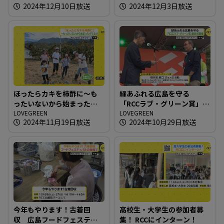
2024年12月10日放送
2024年12月3日放送
ほったらカキを柿酢に～も
緑あふれる広島を守る
ったいないから始まったク
「RCCラブ・グリーン賞」表
マよけ
LOVEGREEN
彰式開催
LOVEGREEN
2024年11月19日放送
2024年10月29日放送
今年もやります！古着回
高校生・大学生の参加者募
収 広島フードフェスティ
集！ RCCにインターン！