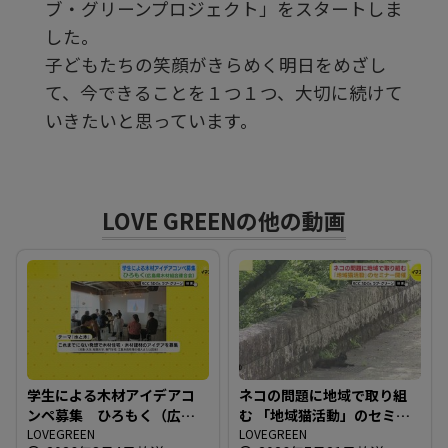
ブ・グリーンプロジェクト」をスタートしま
した。
る
子どもたちの笑顔がきらめく明日をめざし
て、今できることを１つ１つ、大切に続けて
いきたいと思っています。
LOVE GREENの他の動画
学生による木材アイデアコ
ネコの問題に地域で取り組
ンペ募集 ひろもく（広島
む 「地域猫活動」のセミナ
県木材組合連合会）
LOVEGREEN
ー開催
LOVEGREEN