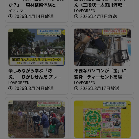
か？」 森林整備体験とワ
ん（三段峡ー太田川流域研
ークショップイベント開催
イマナマ！
究会）
LOVEGREEN
2026年4月14日放送
2026年4月7日放送
楽しみながら学ぶ「防
不要なパソコンが「宝」に
災」 ひがしせんだ プレー
変身 ディーセント高陽の
パーク
LOVEGREEN
取り組み
LOVEGREEN
2026年3月24日放送
2026年3月17日放送