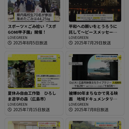
スポーツ×ごみ拾い「スポ
平和への願いをとうろうに
GOMI甲子園」開催！
託して～ピースメッセージ
LOVEGREEN
とうろう流し
LOVEGREEN
2025年8月5日放送
2025年7月29日放送
夏休み自由工作塾 ひろし
被爆80年まちなかで見る映
ま遊学の森（広島市）
画 地域ドキュメンタリー4
LOVEGREEN
作品
LOVEGREEN
2025年7月15日放送
2025年7月8日放送