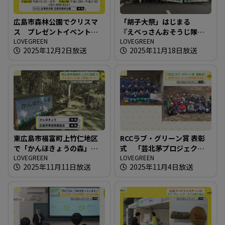
広島市森林公園でクリスマ
「胡子大祭」はじまる
ス プレゼントイベント開
『えべっさんおそうじ隊』
催
LOVEGREEN
も出動！
LOVEGREEN
2025年12月2日放送
2025年11月18日放送
東広島市福富町上竹仁地区
RCCラブ・グリーン賞 表彰
で「かんほきょうの森」の
式 「芸北茅プロジェク
整備スタート！
LOVEGREEN
ト」と「別所砂留を守る
LOVEGREEN
2025年11月11日放送
2025年11月4日放送
会」