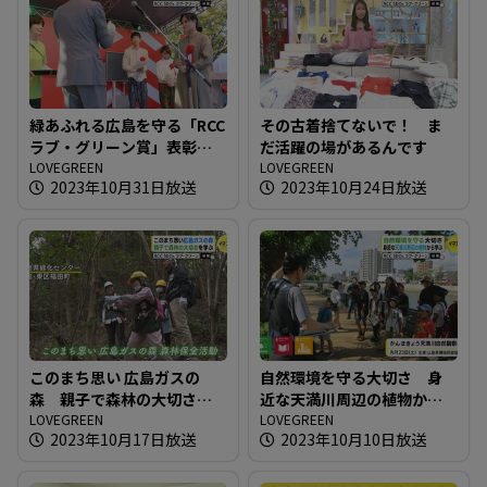
緑あふれる広島を守る「RCC
その古着捨てないで！ ま
ラブ・グリーン賞」表彰式
だ活躍の場があるんです
開催
LOVEGREEN
LOVEGREEN
2023年10月31日放送
2023年10月24日放送
このまち思い 広島ガスの
自然環境を守る大切さ 身
森 親子で森林の大切さを
近な天満川周辺の植物から
学ぶ
LOVEGREEN
学ぶ
LOVEGREEN
2023年10月17日放送
2023年10月10日放送