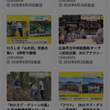
携協定！！
LOVEGREEN
LOVEGREEN
2026年6月30日放送
2026年6月16日放送
ひろしま「山の日」県民の
広島市立中央図書館 オープ
集い 6市町で開催
ン記念企画 RCCアナウンサ
LOVEGREEN
ーによる読み聞かせ
LOVEGREEN
2026年6月9日放送
2026年6月2日放送
「RCCラブ・グリーンの森」
「フウド」（RCCラブ・グリ
で 森林整備体験とワークシ
ーン賞受賞） 瀬戸内の海