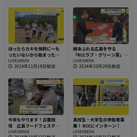
ほったらカキを柿酢に～も
緑あふれる広島を守る
ったいないから始まったク
「RCCラブ・グリーン賞」表
マよけ
LOVEGREEN
彰式開催
LOVEGREEN
2024年11月19日放送
2024年10月29日放送
今年もやります！古着回
高校生・大学生の参加者募
収 広島フードフェスティ
集！ RCCにインターン！
バルの会場で
LOVEGREEN
LOVEGREEN
2024年10月22日放送
2024年10月15日放送