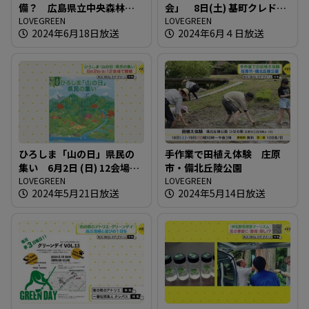
備？ 広島県立中央森林公
会」 8日(土) 基町クレドで
園
LOVEGREEN
開催
LOVEGREEN
2024年6月18日放送
2024年6月４日放送
ひろしま「山の日」県民の
手作業で田植え体験 庄原
集い 6月2日 (日) 12会場で
市・備北丘陵公園
開催
LOVEGREEN
LOVEGREEN
2024年5月21日放送
2024年5月14日放送