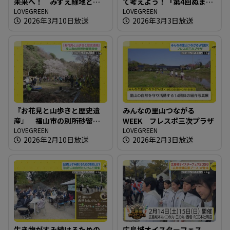
未来へ！ みずえ緑地とボ
て考えよう！「第4回ぬまた
ランティアの保全活動
LOVEGREEN
エコひろば」
LOVEGREEN
2026年3月10日放送
2026年3月3日放送
『お花見と山歩きと歴史遺
みんなの里山つながる
産』 福山市の別所砂留見
WEEK フレスポ三次プラザ
学会
LOVEGREEN
LOVEGREEN
2026年2月10日放送
2026年2月3日放送
生き物がすみ続けるための
広島城オイスターフェス