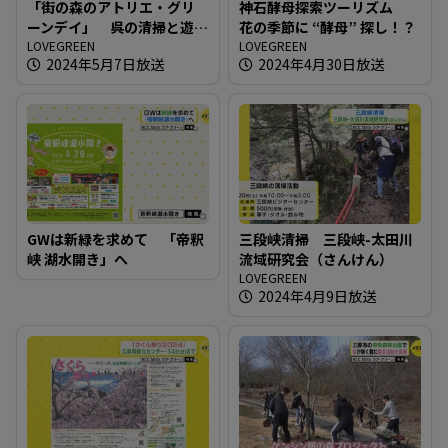
「街の森のアトリエ・グリ
神石酵母探索ツーリズム
ーンデイ」 呉の清掃と遊
花の季節に “酵母” 探し！？
びの１日を
LOVEGREEN
LOVEGREEN
2024年5月7日放送
2024年4月30日放送
GWは新緑を求めて 「帝釈
三段峡清掃 三段峡-太田川
峡 湖水開き」へ
流域研究会（さんけん）
LOVEGREEN
2024年4月9日放送