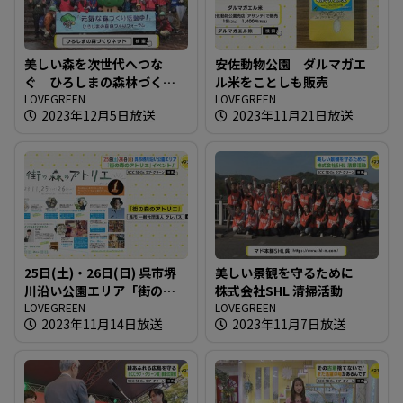
美しい森を次世代へつな
安佐動物公園 ダルマガエ
ぐ ひろしまの森林づくり
ル米をことしも販売
フォーラム
LOVEGREEN
LOVEGREEN
2023年12月5日放送
2023年11月21日放送
25日(土)・26日(日) 呉市堺
美しい景観を守るために
川沿い公園エリア「街の森
株式会社SHL 清掃活動
のアトリエ」イベント！
LOVEGREEN
LOVEGREEN
2023年11月14日放送
2023年11月7日放送