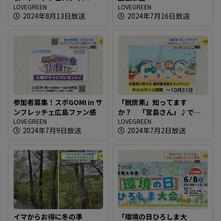
の会場で
LOVEGREEN
LOVEGREEN
2024年8月13日放送
2024年7月16日放送
参加者募集！スポGOMI in サ
「脱炭素」知ってます
ンフレッチェ広島ファン感
か？ 「宮島さん」♪でキ
LOVEGREEN
ャンペーン
LOVEGREEN
2024年7月9日放送
2024年7月2日放送
イマからお得に冬の準
「環境の日ひろしま大