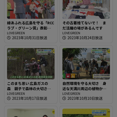
緑あふれる広島を守る「RCC
その古着捨てないで！ ま
ラブ・グリーン賞」表彰式
だ活躍の場があるんです
開催
LOVEGREEN
LOVEGREEN
2023年10月31日放送
2023年10月24日放送
このまち思い 広島ガスの
自然環境を守る大切さ 身
森 親子で森林の大切さを
近な天満川周辺の植物から
学ぶ
LOVEGREEN
学ぶ
LOVEGREEN
2023年10月17日放送
2023年10月10日放送