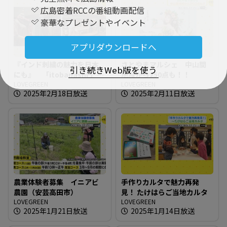
広島密着RCCの番組動画配信
豪華なプレゼントやイベント
アプリダウンロードへ
『インド刺繍の魅力を日本
さとやまマルシェ 中山間
引き続きWeb版を使う
にも』 「itobanashi 」東
地域から250点も！！
広島でイベント開催
LOVEGREEN
LOVEGREEN
2025年2月18日放送
2025年2月11日放送
農業体験者募集 イニアビ
手作りカルタで魅力再発
農園（安芸高田市）
見！ たけはらご当地カルタ
LOVEGREEN
LOVEGREEN
2025年1月21日放送
2025年1月14日放送