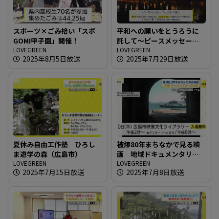
スポーツ×ごみ拾い「スポ
平和への願いをとうろうに
GOMI甲子園」開催！
託して～ピースメッセージ
LOVEGREEN
とうろう流し
LOVEGREEN
2025年8月5日放送
2025年7月29日放送
夏休み自由工作塾 ひろし
被爆80年まちなかで見る映
ま遊学の森（広島市）
画 地域ドキュメンタリー4
LOVEGREEN
作品
LOVEGREEN
2025年7月15日放送
2025年7月8日放送