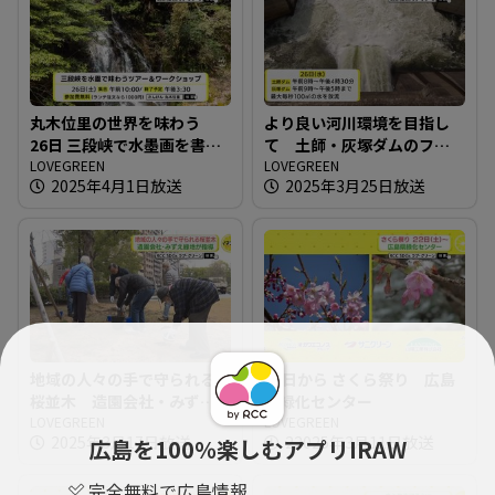
丸木位里の世界を味わう
より良い河川環境を目指し
26日 三段峡で水墨画を書こ
て 土師・灰塚ダムのフラ
う
LOVEGREEN
ッシュ放流
LOVEGREEN
2025年4月1日放送
2025年3月25日放送
地域の人々の手で守られる
22日から さくら祭り 広島
桜並木 造園会社・みずえ
県緑化センター
緑地 が指導
LOVEGREEN
LOVEGREEN
2025年3月17日放送
22025年3月11日放送
広島を100％楽しむアプリIRAW
完全無料で広島情報