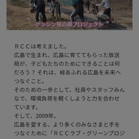
ビ
デ
ＲＣＣは考えました。
オ
広島で生まれ、広島に育ててもらった放送
局が、子どもたちのためにできることは何
を
だろう？ それは、緑あふれる広島を未来へ
つなぐこと。
そのための一歩として、社員やスタッフみん
再
なで、環境負荷を軽くしようと力を合わせ
ています。
生
そして、2009年。
広島を愛する、より多くのみなさまと手を
つなぐために「ＲＣＣラブ・グリーンプロジ
す