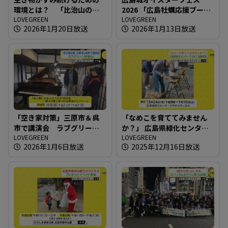
環境とは？ 「比治山の自
2026 「広島牡蠣応援ブー
然たんけん！」開催
LOVEGREEN
ス」が登場
LOVEGREEN
2026年1月20日放送
2026年1月13日放送
「空き家対策」三原市＆呉
「なめこを育ててみません
市で講演会 ラブグリーン
か？」 広島県緑化センター
特番も！
LOVEGREEN
でなめこ植菌教室
LOVEGREEN
2026年1月6日放送
2025年12月16日放送