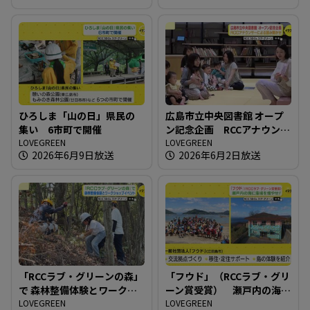
ひろしま「山の日」県民の
広島市立中央図書館 オープ
集い 6市町で開催
ン記念企画 RCCアナウンサ
LOVEGREEN
ーによる読み聞かせ
LOVEGREEN
2026年6月9日放送
2026年6月2日放送
「RCCラブ・グリーンの森」
「フウド」（RCCラブ・グリ
で 森林整備体験とワークシ
ーン賞受賞） 瀬戸内の海
ョップイベント
LOVEGREEN
に藻場を増やせ！
LOVEGREEN