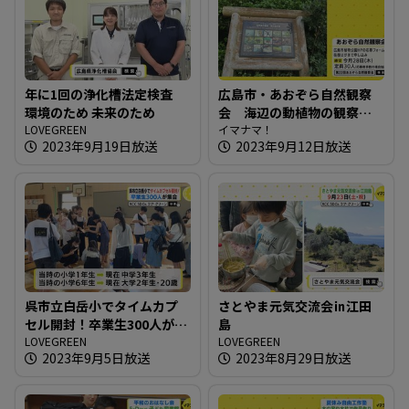
年に1回の浄化槽法定検査
広島市・あおぞら自然観察
環境のため 未来のため
会 海辺の動植物の観察を
LOVEGREEN
楽しむ
イマナマ！
2023年9月19日放送
2023年9月12日放送
呉市立白岳小でタイムカプ
さとやま元気交流会㏌江田
セル開封！卒業生300人が集
島
合
LOVEGREEN
LOVEGREEN
2023年9月5日放送
2023年8月29日放送