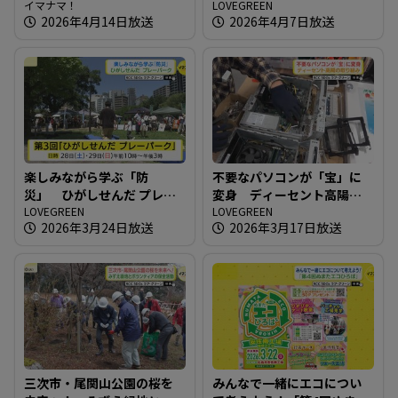
ークショップイベント開催
イマナマ！
究会）
LOVEGREEN
2026年4月14日放送
2026年4月7日放送
楽しみながら学ぶ「防
不要なパソコンが「宝」に
災」 ひがしせんだ プレー
変身 ディーセント高陽の
パーク
LOVEGREEN
取り組み
LOVEGREEN
2026年3月24日放送
2026年3月17日放送
三次市・尾関山公園の桜を
みんなで一緒にエコについ