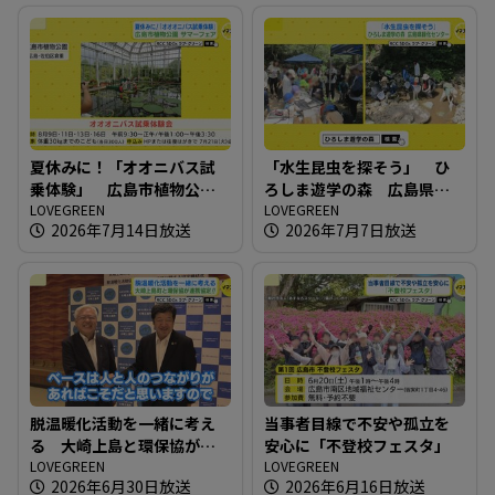
夏休みに！「オオニバス試
「水生昆虫を探そう」 ひ
乗体験」 広島市植物公園
ろしま遊学の森 広島県緑
サマーフェア
LOVEGREEN
化センター
LOVEGREEN
2026年7月14日放送
2026年7月7日放送
脱温暖化活動を一緒に考え
当事者目線で不安や孤立を
る 大崎上島と環保協が連
安心に「不登校フェスタ」
携協定！！
LOVEGREEN
LOVEGREEN
2026年6月30日放送
2026年6月16日放送