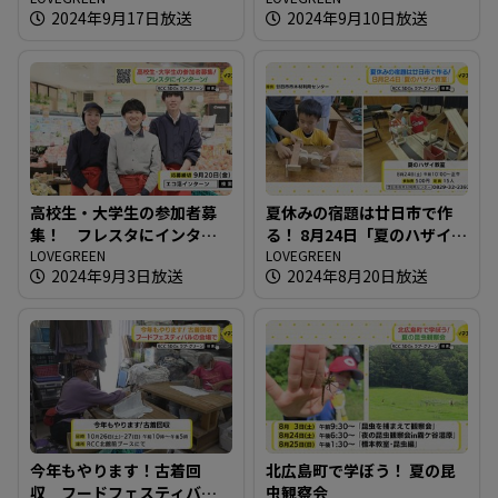
2024年9月17日放送
2024年9月10日放送
高校生・大学生の参加者募
夏休みの宿題は廿日市で作
集！ フレスタにインター
る！ 8月24日「夏のハザイ教
ン！
LOVEGREEN
室」
LOVEGREEN
2024年9月3日放送
2024年8月20日放送
今年もやります！古着回
北広島町で学ぼう！ 夏の昆
収 フードフェスティバル
虫観察会