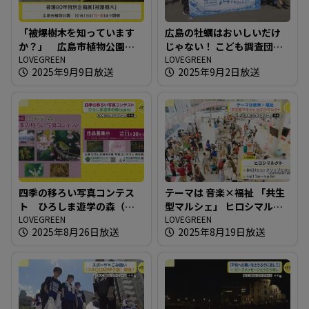
「被爆樹木を知っています
広島の牡蠣はおいしいだけ
か？」 広島市植物公園の
じゃない！ こども調査団が
被爆80年特別企画展
LOVEGREEN
江田島へ！
LOVEGREEN
2025年9月9日放送
2025年9月2日放送
四季の移ろい写真コンテス
テーマは 音楽×福祉 「共生
ト ひろしま遊学の森（広
型マルシェ」 ヒロシマルク
島市）
LOVEGREEN
ト
LOVEGREEN
2025年8月26日放送
2025年8月19日放送