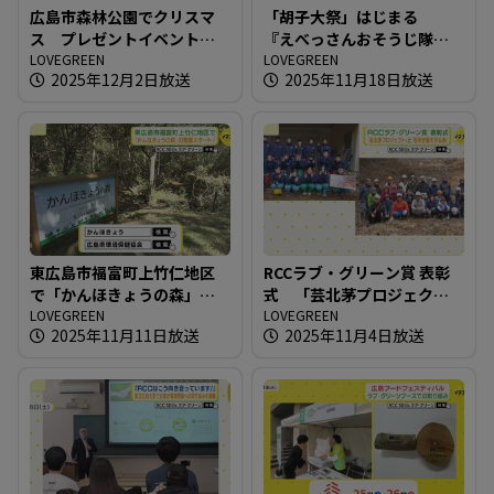
広島市森林公園でクリスマ
「胡子大祭」はじまる
ス プレゼントイベント開
『えべっさんおそうじ隊』
催
LOVEGREEN
も出動！
LOVEGREEN
2025年12月2日放送
2025年11月18日放送
東広島市福富町上竹仁地区
RCCラブ・グリーン賞 表彰
で「かんほきょうの森」の
式 「芸北茅プロジェク
整備スタート！
LOVEGREEN
ト」と「別所砂留を守る
LOVEGREEN
2025年11月11日放送
2025年11月4日放送
会」