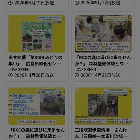
2026年5月19日放送
2026年5月12日放送
あす開催「第30回 みどりの
「RCCの森に遊びに来ません
集い」 広島県緑化センタ
か？」 森林整備体験とワー
ー
LOVEGREEN
クショップイベント開催
LOVEGREEN
2026年4月28日放送
2026年4月21日放送
「RCCの森に遊びに来ません
三段峡遊歩道清掃 さんけ
か？」 森林整備体験とワ
ん（三段峡ー太田川流域研