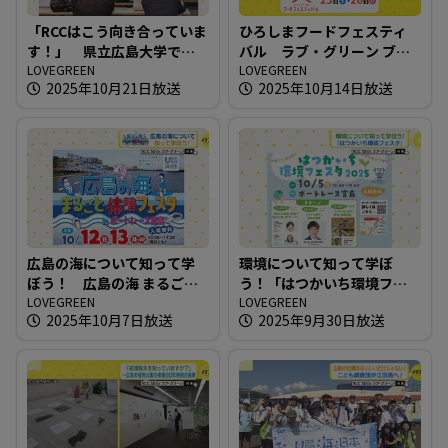
「RCCはこう向き合っていま
ひろしまフードフェスティ
す！」 県立広島大学で企
バル ラブ・グリーン ブー
業が環境問題への取り組み
LOVEGREEN
スでの取り組み
LOVEGREEN
2025年10月21日放送
2025年10月14日放送
を講義
広島の海について知って学
環境について知って学ぼ
ぼう！ 広島の海 まるごと
う！「はつかいち環境フェ
体験フェスタ in ボートレー
LOVEGREEN
スタ」
LOVEGREEN
2025年10月7日放送
2025年9月30日放送
ス宮島