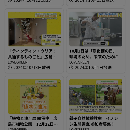
『ティンティン・ウリア：
10月1日は「浄化槽の日」
共通するものごと』広島市
環境のため、未来のために
現代美術館で初個展
LOVEGREEN
LOVEGREEN
2024年10月8日放送
2024年10月1日放送
『植物と油』展 開催中 広
親子自然体験教室 イノシ
島市植物公園 12月22日ま
シ生態調査 参加者募集！
で
LOVEGREEN
LOVEGREEN