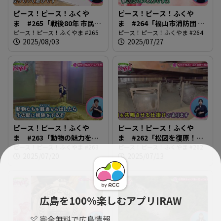
ピース！ピース！ふくや
ピース！ピース！ふくや
ま #265「戦後80年 市民平
ま #264「福山市消防団 女
和のつどい」
ピース！ピース！ふくやま #265
性団員の活躍」
ピース！ピース！ふくやま #264
2025/08/03
2025/07/27
ピース！ピース！ふくや
ピース！ピース！ふくや
ま #263「動物の魅力を伝
ま #262「松図を復原！沼
える飼育員」
ピース！ピース！ふくやま #263
名前神社能舞台」
ピース！ピース！ふくやま #262
2025/07/20
2025/07/13
広島を100％楽しむアプリIRAW
完全無料で広島情報