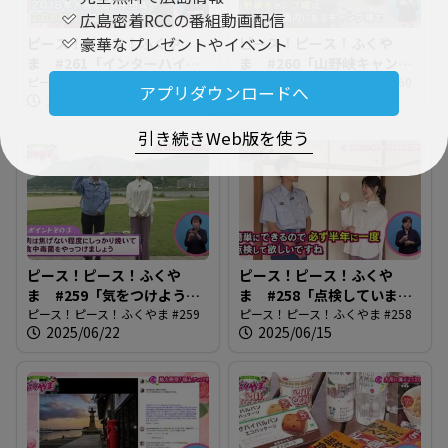
広島密着RCCの番組動画配信
豪華なプレゼントやイベント
ピース！ピース！ふくや
ピース！ピース！ふくや
ま #261「インターハイが
ま #260「山野峡キャンプ
やってくる」
ピース！ピース！ふくやま #261
場へ行ってみよう！」
ピース！ピース！ふくやま #260
アプリダウンロードへ
2025/07/06
2025/06/29
引き続きWeb版を使う
ピース！ピース！ふくや
ピース！ピース！ふくや
ま #259「気をつけよう！
ま #258「点検しています
夏の食中毒」
ピース！ピース！ふくやま #259
か・住宅用火災警報器」
ピース！ピース！ふくやま #258
2025/06/22
2025/06/15