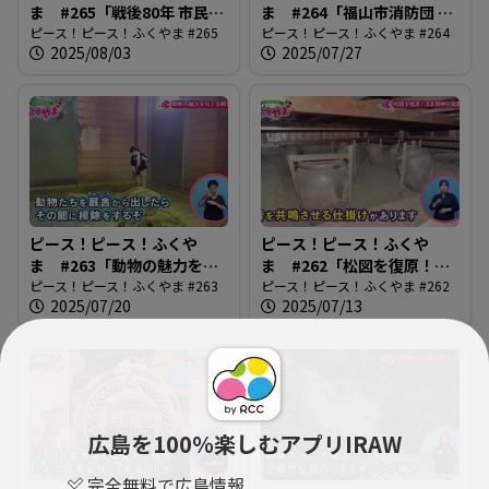
ま #265「戦後80年 市民平
ま #264「福山市消防団 女
和のつどい」
ピース！ピース！ふくやま #265
性団員の活躍」
ピース！ピース！ふくやま #264
2025/08/03
2025/07/27
ピース！ピース！ふくや
ピース！ピース！ふくや
ま #263「動物の魅力を伝
ま #262「松図を復原！沼
える飼育員」
ピース！ピース！ふくやま #263
名前神社能舞台」
ピース！ピース！ふくやま #262
2025/07/20
2025/07/13
広島を100％楽しむアプリIRAW
完全無料で広島情報