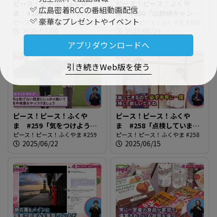
ピース！ピース！ふくや
ピース！ピース！ふくや
広島密着RCCの番組動画配信
ま #261「インターハイが
ま #260「山野峡キャンプ
豪華なプレゼントやイベント
やってくる」
ピース！ピース！ふくやま #261
場へ行ってみよう！」
ピース！ピース！ふくやま #260
2025/07/06
2025/06/29
アプリダウンロードへ
引き続きWeb版を使う
ピース！ピース！ふくや
ピース！ピース！ふくや
ま #259「気をつけよう！
ま #258「点検しています
夏の食中毒」
ピース！ピース！ふくやま #259
か・住宅用火災警報器」
ピース！ピース！ふくやま #258
2025/06/22
2025/06/15