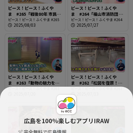
ピース！ピース！ふくや
ピース！ピース！ふくや
ま #265「戦後80年 市民平
ま #264「福山市消防団 女
和のつどい」
ピース！ピース！ふくやま #265
性団員の活躍」
ピース！ピース！ふくやま #264
2025/08/03
2025/07/27
ピース！ピース！ふくや
ピース！ピース！ふくや
ま #263「動物の魅力を伝
ま #262「松図を復原！沼
える飼育員」
ピース！ピース！ふくやま #263
名前神社能舞台」
ピース！ピース！ふくやま #262
2025/07/20
2025/07/13
広島を100％楽しむアプリIRAW
完全無料で広島情報