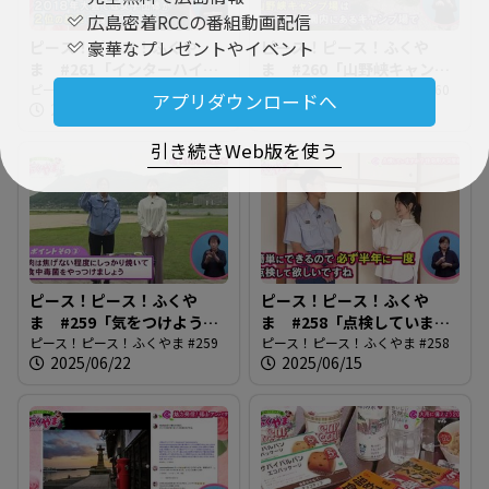
広島密着RCCの番組動画配信
豪華なプレゼントやイベント
ピース！ピース！ふくや
ピース！ピース！ふくや
ま #261「インターハイが
ま #260「山野峡キャンプ
やってくる」
ピース！ピース！ふくやま #261
場へ行ってみよう！」
ピース！ピース！ふくやま #260
アプリダウンロードへ
2025/07/06
2025/06/29
引き続きWeb版を使う
ピース！ピース！ふくや
ピース！ピース！ふくや
ま #259「気をつけよう！
ま #258「点検しています
夏の食中毒」
ピース！ピース！ふくやま #259
か・住宅用火災警報器」
ピース！ピース！ふくやま #258
2025/06/22
2025/06/15