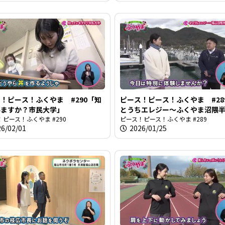
！ピース！ふくやま #290「知
ピース！ピース！ふくやま #28
いますか？市民大学」
とうちエレジー〜ふくやま沼隈
ピース！ふくやま #290
験博〜」
ピース！ピース！ふくやま #289
26/02/01
2026/01/25