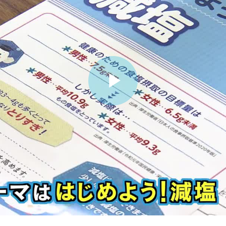
ビ
デ
オ