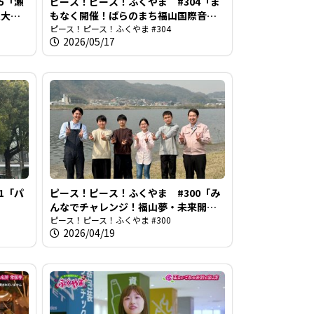
5「瀬
ピース！ピース！ふくやま #304「ま
火大
もなく開催！ばらのまち福山国際音楽
祭」
ピース！ピース！ふくやま #304
2026/05/17
1「パ
ピース！ピース！ふくやま #300「み
んなでチャレンジ！福山夢・未来開花
プロジェクト」
ピース！ピース！ふくやま #300
2026/04/19