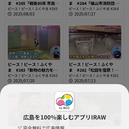
ま #265「戦後80年 市民平
ま #264「福山市消防団 女
和のつどい」
ピース！ピース！ふくやま #265
性団員の活躍」
ピース！ピース！ふくやま #264
2025/08/03
2025/07/27
ピース！ピース！ふくや
ピース！ピース！ふくや
ま #263「動物の魅力を伝
ま #262「松図を復原！沼
える飼育員」
ピース！ピース！ふくやま #263
名前神社能舞台」
ピース！ピース！ふくやま #262
2025/07/20
2025/07/13
広島を100％楽しむアプリIRAW
完全無料で広島情報