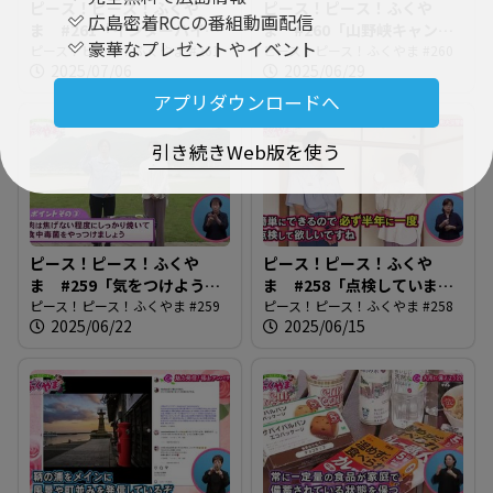
ピース！ピース！ふくや
ピース！ピース！ふくや
広島密着RCCの番組動画配信
ま #261「インターハイが
ま #260「山野峡キャンプ
豪華なプレゼントやイベント
やってくる」
ピース！ピース！ふくやま #261
場へ行ってみよう！」
ピース！ピース！ふくやま #260
2025/07/06
2025/06/29
アプリダウンロードへ
引き続きWeb版を使う
ピース！ピース！ふくや
ピース！ピース！ふくや
ま #259「気をつけよう！
ま #258「点検しています
夏の食中毒」
ピース！ピース！ふくやま #259
か・住宅用火災警報器」
ピース！ピース！ふくやま #258
2025/06/22
2025/06/15