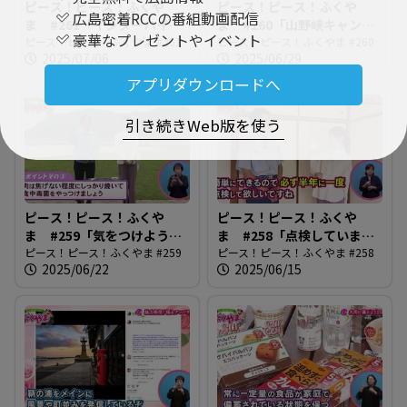
ピース！ピース！ふくや
ピース！ピース！ふくや
広島密着RCCの番組動画配信
ま #261「インターハイが
ま #260「山野峡キャンプ
豪華なプレゼントやイベント
やってくる」
ピース！ピース！ふくやま #261
場へ行ってみよう！」
ピース！ピース！ふくやま #260
2025/07/06
2025/06/29
アプリダウンロードへ
引き続きWeb版を使う
ピース！ピース！ふくや
ピース！ピース！ふくや
ま #259「気をつけよう！
ま #258「点検しています
夏の食中毒」
ピース！ピース！ふくやま #259
か・住宅用火災警報器」
ピース！ピース！ふくやま #258
2025/06/22
2025/06/15