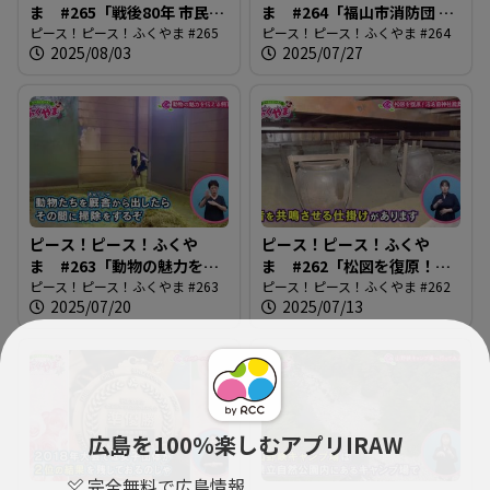
ま #265「戦後80年 市民平
ま #264「福山市消防団 女
和のつどい」
ピース！ピース！ふくやま #265
性団員の活躍」
ピース！ピース！ふくやま #264
2025/08/03
2025/07/27
ピース！ピース！ふくや
ピース！ピース！ふくや
ま #263「動物の魅力を伝
ま #262「松図を復原！沼
える飼育員」
ピース！ピース！ふくやま #263
名前神社能舞台」
ピース！ピース！ふくやま #262
2025/07/20
2025/07/13
広島を100％楽しむアプリIRAW
完全無料で広島情報