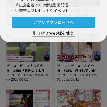
広島密着RCCの番組動画配信
豪華なプレゼントやイベント
ピース！ピース！ふくや
ピース！ピース！ふくや
ま #261「インターハイが
ま #260「山野峡キャンプ
やってくる」
ピース！ピース！ふくやま #261
場へ行ってみよう！」
ピース！ピース！ふくやま #260
アプリダウンロードへ
2025/07/06
2025/06/29
引き続きWeb版を使う
ピース！ピース！ふくや
ピース！ピース！ふくや
ま #259「気をつけよう！
ま #258「点検しています
夏の食中毒」
ピース！ピース！ふくやま #259
か・住宅用火災警報器」
ピース！ピース！ふくやま #258
2025/06/22
2025/06/15