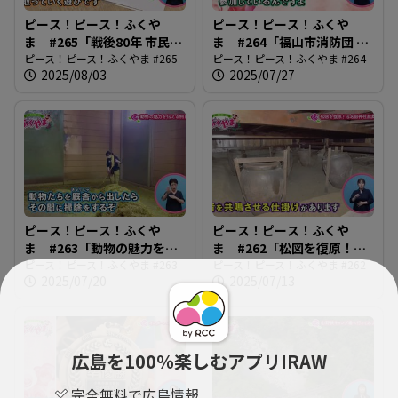
ピース！ピース！ふくや
ピース！ピース！ふくや
ま #265「戦後80年 市民平
ま #264「福山市消防団 女
和のつどい」
ピース！ピース！ふくやま #265
性団員の活躍」
ピース！ピース！ふくやま #264
2025/08/03
2025/07/27
ピース！ピース！ふくや
ピース！ピース！ふくや
ま #263「動物の魅力を伝
ま #262「松図を復原！沼
える飼育員」
ピース！ピース！ふくやま #263
名前神社能舞台」
ピース！ピース！ふくやま #262
2025/07/20
2025/07/13
広島を100％楽しむアプリIRAW
完全無料で広島情報