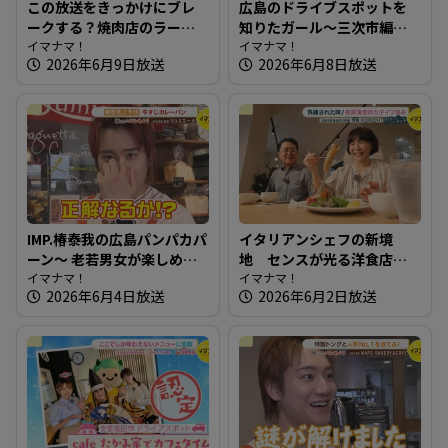
この放送をきっかけにブレ
広島のドライブスポットを
ークする？焼肉店のラーメ
知りたガール～三次市編
ンチャーハンセット～焼肉
イマナマ！
【街ネタ！知りたガール】
イマナマ！
2026年6月9日放送
2026年6月8日放送
じゅうじゅう【たまにはそ
とランチ】
IMP.椿泰我の広島パンパカパ
イタリアンシェフの新境
ーン～ 老若男女が楽しめ
地 センスが光る洋食店～
る！地域を照らすパン屋さ
イマナマ！
洋食 KOKICHI【たまにはそ
イマナマ！
2026年6月4日放送
2026年6月2日放送
ん
とランチ】