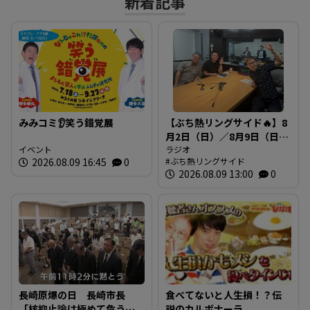
新着記事
みみコミ👂笑う錯覚展
【ぶち熱リングサイド🔥】8
月2日（日）／8月9日（日）
イベント
放送内容
ラジオ
2026.08.09 16:45
0
ぶち熱リングサイド
2026.08.09 13:00
0
長崎原爆の日 長崎市長
食べてないと人生損！？伝
「核抑止論は極めて危う
説のカルボナーラ