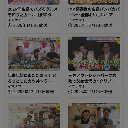
2026年 広島でバズるグルメ
IMP.椿泰我の広島パンパカパ
を知りたガール【街ネタ！
ーン～ 全部おいしい！アレ
知りたガール】
イマナマ！
ンジパンが豊富なお店
イマナマ！
2026年1月5日放送
2025年12月18日放送
年末年始にあたたまる！ と
三井アウトレットパーク倉
ろりとしたカツ丼～ラーメ
敷で父娘世代の “クリプ
ン・中華 哲【たまにはそと
イマナマ！
レ”探し【街ネタ知りたガー
イマナマ！
20205年12月16日放送
2025年12月15日放送
ランチ】
ル】