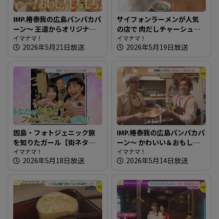
IMP.椿泰我の広島パンパカパ
サイフォンラーメンが人気
ーン～ 王道からオリジナル
の店で 肉だしチャーシュー
まで！老若男女が楽しめる
イマナマ！
めん～大重食堂【たまには
イマナマ！
2026年5月21日放送
2026年5月19日放送
パン屋さんへ
そとランチ】
因島・フォトジェニック旅
IMP.椿泰我の広島パンパカパ
を知りたガール【街ネタ！
ーン～ かわいい＆おもしろ
知りたガール】
イマナマ！
いパン！ 四季折々の味も楽
イマナマ！
2026年5月18日放送
2026年5月14日放送
しめるお店