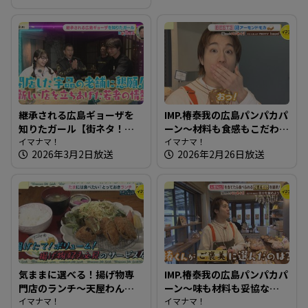
継承される広島ギョーザを
IMP.椿泰我の広島パンパカパ
知りたガール【街ネタ！知
ーン～材料も食感もこだわ
りたガール】
イマナマ！
り満点！もちもち生地のベ
イマナマ！
2026年3月2日放送
2026年2月26日放送
ーグル
気ままに選べる！揚げ物専
IMP.椿泰我の広島パンパカパ
門店のランチ～天屋わんや
ーン～味も材料も妥協な
【たまにはそとランチ】
イマナマ！
し！珍しい店名のパン屋さ
イマナマ！