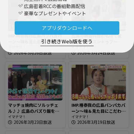
広島密着RCCの番組動画配信
豪華なプレゼントやイベント
アプリダウンロードへ
IMP.椿泰我の広島パンパカパ
広島の韓国料理の名店で変
引き続きWeb版を使う
ーン～味も見た目も大満
わらぬ極旨スンドゥブ～オ
足！クロワッサン専門店 ＆
イマナマ！
ンドルバン【たまにはそと
イマナマ！
2026年3月26日放送
2026年3月24日放送
椿泰我 IMP.初！始球式に挑
ランチ】
戦
マッチョ焼肉にソルッチェ
IMP.椿泰我の広島パンパカパ
ル♪♪ 広島のバズり飯を知
ーン～味＆見た目にこだわ
りたガール【街ネタ！知り
イマナマ！
り！新商品も人気なパン屋
イマナマ！
2026年3月23日放送
2026年3月19日放送
たガール】
さん