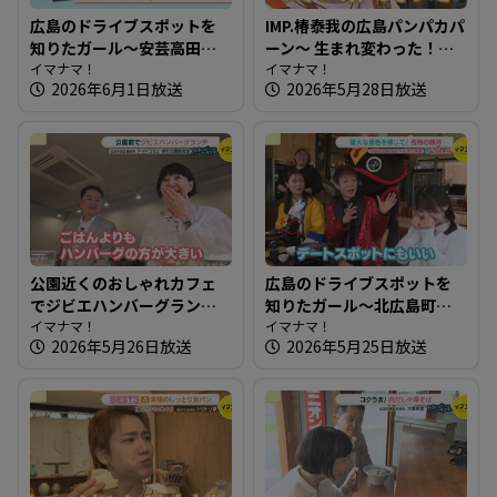
広島のドライブスポットを
IMP.椿泰我の広島パンパカパ
知りたガール～安芸高田市
ーン～ 生まれ変わった！？
編【街ネタ！知りたガー
イマナマ！
以前もお邪魔したパン屋さ
イマナマ！
2026年6月1日放送
2026年5月28日放送
ル】
んへ
公園近くのおしゃれカフェ
広島のドライブスポットを
でジビエハンバーグランチ
知りたガール～北広島町編
～ドットコミュ 都町公園前
イマナマ！
【街ネタ！知りたガール】
イマナマ！
2026年5月26日放送
2026年5月25日放送
食堂【たまにはそとラン
チ】