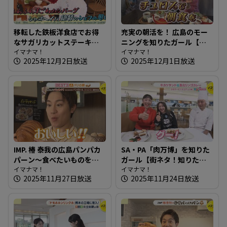
移転した鉄板洋食店でお得
充実の朝活を！ 広島のモー
なサガリカットステーキ～
ニングを知りたガール【街
洋風鉄板ダイニング 日向
イマナマ！
ネタ！知りたガール】
イマナマ！
2025年12月2日放送
2025年12月1日放送
【たまにはそとランチ】
IMP. 椿 泰我の広島パンパカ
SA・PA「肉万博」を知りた
パーン～食べたいものを追
ガール【街ネタ！知りたガ
求！約70種のパンが並ぶ店
イマナマ！
ール】
イマナマ！
2025年11月27日放送
2025年11月24日放送