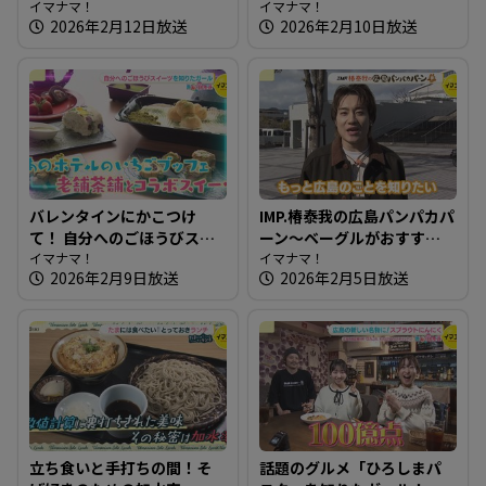
ーグル・総菜パンのお店＆
イマナマ！
～和ごころ 成【たまにはそ
イマナマ！
2026年2月12日放送
2026年2月10日放送
IMP.広島ライブへ突撃！椿く
とランチ】
んに重大発表が！？
バレンタインにかこつけ
IMP.椿泰我の広島パンパカパ
て！ 自分へのごほうびスイ
ーン～ベーグルがおすす
ーツを知りたガール【街ネ
イマナマ！
め！生ドーナツも絶品のパ
イマナマ！
2026年2月9日放送
2026年2月5日放送
タ！知りたガール】
ン屋さん
立ち食いと手打ちの間！そ
話題のグルメ「ひろしまパ