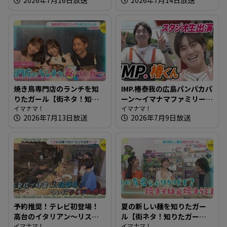
のパン屋さんへ
ンチ】
焼き鳥専門店のランチを知
IMP.椿泰我の広島パンパカパ
りたガール【街ネタ！知り
ーン～イマナマファミリー
たガール】
イマナマ！
IMP. 椿泰我くん2度目のスタ
イマナマ！
2026年7月13日放送
2026年7月9日放送
ジオ登場！
予約推奨！テレビ初登場！
夏の新しい麺を知りたガー
高台のイタリアン～リスト
ル【街ネタ！知りたガー
ランテ ヌック【たまにはそ
イマナマ！
ル】
イマナマ！