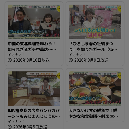
中国の東北料理を味わう！
「ひろしま春の牡蠣まつ
知られざるガチ中華店～韓
り」を知りたガール【街ネ
華 美食屋【たまにはそとラ
イマナマ！
タ！知りたガール】
イマナマ！
2026年3月10日放送
2026年3月9日放送
ンチ】
IMP.椿泰我の広島パンパカパ
大きないけすの鮮魚で！鮮
ーン～もみじまんじゅうの
やかな和食御膳～割烹 大学
老舗が運営するパン屋さん
イマナマ！
【たまにはそとランチ】
2026年3月5日放送
へ