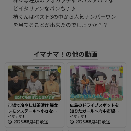
様々な種類のフォカッチャやパスタパンな
す
どイタリアンなパンも♪♪
椿くんはべスト3の中から人気ナンバーワン
る
を当てることが出来たのでしょうか？？
イマナマ！の他の動画
市場で冷やし鮭茶漬け 爆食
広島のドライブスポットを
レモンステーキ～小さな食
知りたガール～府中市編
堂ヒロ【たまにはそとラン
イマナマ！
【街ネタ！知りたガール】
イマナマ！
2026年8月4日放送
2026年8月4日放送
チ】