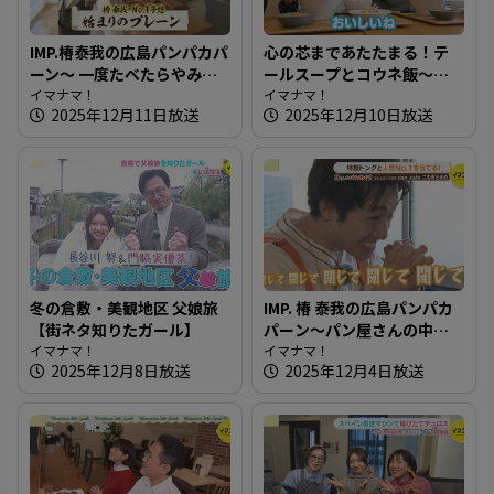
IMP.椿泰我の広島パンパカパ
心の芯まであたたまる！テ
ーン～ 一度たべたらやみつ
ールスープとコウネ飯～き
きになる！子どもも大好き
イマナマ！
っぽ【たまにはそとラン
イマナマ！
2025年12月11日放送
2025年12月10日放送
な食パン
チ】
冬の倉敷・美観地区 父娘旅
IMP. 椿 泰我の広島パンパカ
【街ネタ知りたガール】
パーン～パン屋さんの中に
イマナマ！
鉄板！？鉄板で作るカフェ
イマナマ！
2025年12月8日放送
2025年12月4日放送
メニューも豊富な人気店
へ！