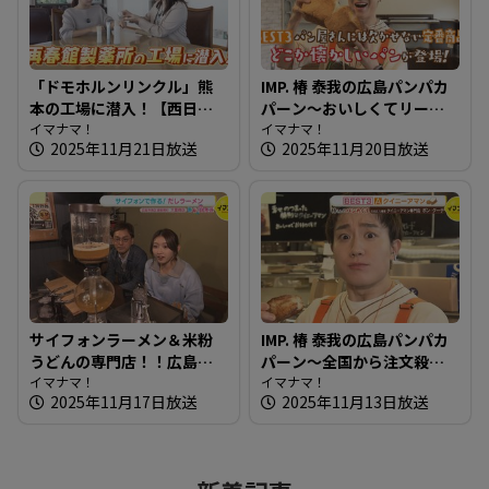
「ドモホルンリンクル」熊
IMP. 椿 泰我の広島パンパカ
本の工場に潜入！【西日本
パーン～おいしくてリーズ
完全制覇の旅】
イマナマ！
ナブル！イートインもでき
イマナマ！
2025年11月21日放送
2025年11月20日放送
る種類豊富なお店
サイフォンラーメン＆米粉
IMP. 椿 泰我の広島パンパカ
うどんの専門店！！広島の
パーン～全国から注文殺
新しい麺を知りたガール
イマナマ！
到！クイニーアマン専門店
イマナマ！
2025年11月17日放送
2025年11月13日放送
【街ネタ！知りたガール】