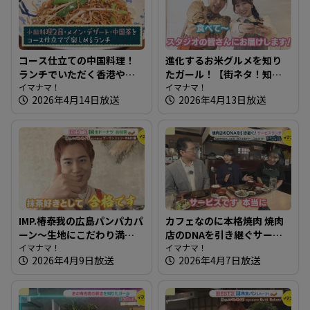
コース仕立ての中国料理！
進化するお米グルメを知り
ランチでいただく香港やき
たガール！【街ネタ！知り
そば～犀の角【たまにはそ
イマナマ！
たガール】
イマナマ！
2026年4月14日放送
2026年4月13日放送
とランチ】
IMP.椿泰我の広島パンパカパ
カフェなのに本格焼肉 焼肉
ーン～生地にこだわり満
店のDNAを引き継ぐサービ
点！レストランでも使用の
イマナマ！
スランチ～カフェ＆バー
イマナマ！
2026年4月9日放送
2026年4月7日放送
パン
Daishin【たまにはそとラン
チ】