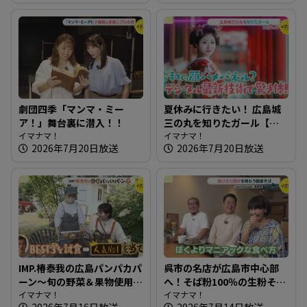
劇団四季「マンマ・ミー
夏休みに行きたい！ 広島城
ア！」舞台裏に潜入！！
三の丸を知りたガール【街
イマナマ！
ネタ！知りたガール】
イマナマ！
2026年7月20日放送
2026年7月20日放送
IMP.椿泰我の広島パンパカパ
呉市の名店が広島市中心部
ーン～旬の野菜＆果物使用
へ！そば粉100％の生粉そば
のパン オリジナリティ満載
イマナマ！
～饕餮庵【たまにはそとラ
イマナマ！
2026年7月16日放送
2026年7月14日放送