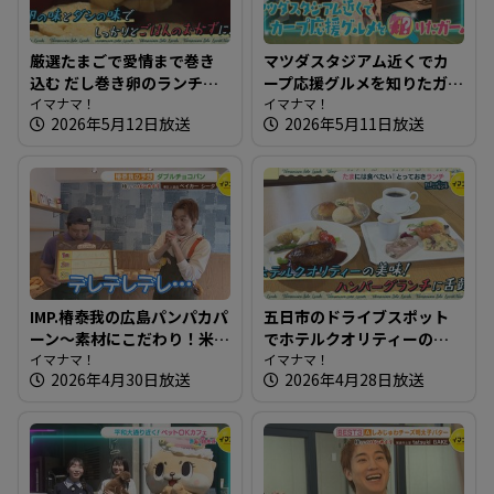
厳選たまごで愛情まで巻き
マツダスタジアム近くでカ
込む だし巻き卵のランチ～
ープ応援グルメを知りたガ
たちまち食堂【たまにはそ
イマナマ！
ール【街ネタ！知りたガー
イマナマ！
2026年5月12日放送
2026年5月11日放送
とランチ】
ル】
IMP.椿泰我の広島パンパカパ
五日市のドライブスポット
ーン～素材にこだわり！米
でホテルクオリティーのハ
粉パンを作る体にいいパン
イマナマ！
ンバーグ～いろはビレッジ
イマナマ！
2026年4月30日放送
2026年4月28日放送
屋さん
【たまにはそとランチ】