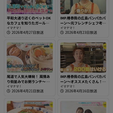
平和大通り近くのペットOK
IMP.椿泰我の広島パンパカパ
なカフェを知りたガール
ーン～元フレンチシェフ考
【街ネタ！知りたガール】
イマナマ！
案！薔薇酵母使用のパン屋
イマナマ！
2026年4月27日放送
2026年4月23日放送
さん
尾道で人気大爆発！ 風情あ
IMP.椿泰我の広島パンパカパ
り街並みでお粥ランチ～ 小
ーン～オススメたくさん！
料理屋 実【たまにはそとラ
イマナマ！
完売必至の映えるパン屋さ
イマナマ！
2026年4月21日放送
2026年4月16日放送
ンチ】
ん