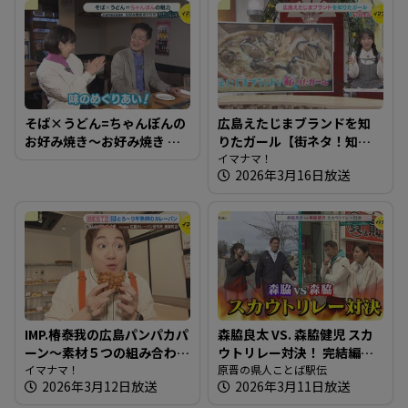
そば×うどん=ちゃんぽんの
広島えたじまブランドを知
お好み焼き～お好み焼き め
りたガール【街ネタ！知り
ぐりや【たまにはそとラン
たガール】
イマナマ！
2026年3月16日放送
チ】
IMP.椿泰我の広島パンパカパ
森脇良太 VS. 森脇健児 スカ
ーン～素材５つの組み合わ
ウトリレー対決！ 完結編
せにこだわるカレーパン専
イマナマ！
【県人ことば駅伝】
原晋の県人ことば駅伝
2026年3月12日放送
2026年3月11日放送
門店