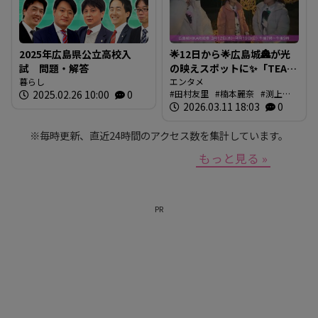
2025年広島県公立高校入
🌟12日から🌟広島城🏯が光
試 問題・解答
の映えスポットに✨「TEAM
暮らし
SHIRO」始動
エンタメ
2025.02.26 10:00
0
田村友里
楠本麗奈
渕上沙
❗【BUTSUBUTSU2】
紀
2026.03.11 18:03
新本穂乃佳
イマナマ
0
渕
上沙紀のBUTSUBUTSU
※毎時更新、直近24時間のアクセス数を集計しています。
もっと見る »
PR