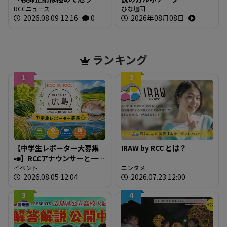
い」 広島でも原爆犠牲者
RCCニュース
ひな壇団
2026.08.09 12:16
0
2026年08月08日
を慰霊
ランキング
1
2
【中学生レポーター大募集
IRAW by RCC とは？
📣】RCCアナウンサーと一緒
に「広島の食」の現場を取
イベント
エンタメ
2026.08.05 12:04
2026.07.23 12:00
材しよう！
3
4