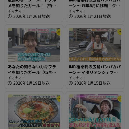
メを知りたガール！【街ネ
ーン～ 昨年8月に移転！クリ
タ！知りたガール】
イマナマ！
ームパンがオススメのパン
イマナマ！
2026年1月26日放送
2026年1月21日放送
屋さん
あなたの知らないカキフラ
IMP.椿泰我の広島パンパカパ
イを知りたガール【街ネ
ーン～ イタリアンシェフが
タ！知りたガール】
イマナマ！
作るこだわり満点のパン屋
イマナマ！
2026年1月19日放送
2026年1月15日放送
さん