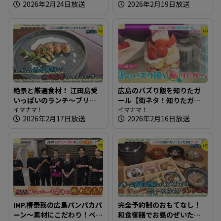
2026年2月24日放送
2026年2月19日放送
ん
絶景と厳選食材！ 江田島愛
広島のバズり飯を知りたガ
いっぱいのランチ～ブリコ
ール【街ネタ！知りたガー
ラージュ ディセット【たま
イマナマ！
ル】
イマナマ！
2026年2月17日放送
2026年2月16日放送
にはそとランチ】
IMP.椿泰我の広島パンパカパ
完全予約制のおもてなし！
ーン～素材にこだわり！ベ
和食御膳でお昼のぜいたく