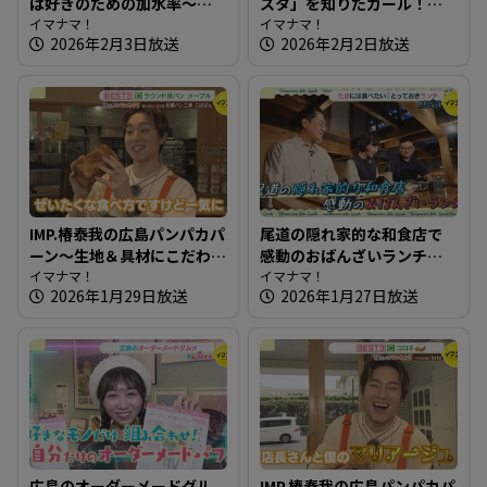
ば好きのための加水率～江
スタ」を知りたガール！
戸そば 孫吉【たまにはそと
イマナマ！
【街ネタ！知りたガール】
イマナマ！
2026年2月3日放送
2026年2月2日放送
ランチ】
IMP.椿泰我の広島パンパカパ
尾道の隠れ家的な和食店で
ーン～生地＆具材にこだわ
感動のおばんざいランチ～
り！石窯で焼くパン屋さん
イマナマ！
高原誠吉食堂【たまにはそ
イマナマ！
2026年1月29日放送
2026年1月27日放送
とランチ】
広島のオーダーメードグル
IMP.椿泰我の広島パンパカパ