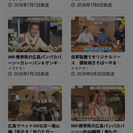
2026年7月7日放送
2026年7月6日放送
とランチ】
IMP.椿泰我の広島パンパカパ
自家製麺でオリジナルソー
ーン～カレーパン＆ザンギ!?
ス 備後焼きそば～やまも
金賞受賞も！ 北海道発祥の
イマナマ！
と商店【たまにはそとラン
イマナマ！
2026年7月2日放送
2026年6月30日放送
パン屋さん
チ】
広島でペットOKな店～福山
IMP.椿泰我の広島パンパカパ
編【街ネタ！知りたガー
ーン～約40種類！誰もがお