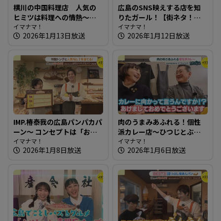
横川の中国料理店 人気の
広島のSNS映えする店を知
ヒミツは料理への情熱～春
りたガール！【街ネタ！知
蕾【たまにはそとランチ】
イマナマ！
りたガール】
イマナマ！
2026年1月13日放送
2026年1月12日放送
IMP.椿泰我の広島パンパカパ
肉のうまみあふれる！個性
ーン～ コンセプトは「おい
派カレー店～ひつじとぶた
しいパンは人を幸せにす
イマナマ！
【たまにはそとランチ】
イマナマ！
2026年1月8日放送
2026年1月6日放送
る」150種類のパンが並ぶ人
気店