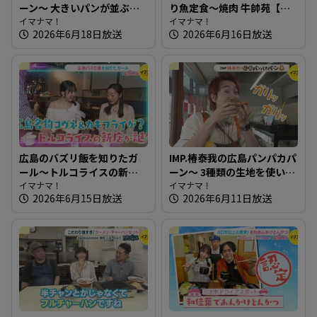
ーン～ 大きいパンが並ぶ！
り魚定食～焼肉 牛帥苑【た
子どもに大人気の愛され店
イマナマ！
まにはそとランチ】
イマナマ！
2026年6月18日放送
2026年6月16日放送
広島のバズリ飯を知りたガ
IMP.椿泰我の広島パンパカパ
ール～トルコライスの新店
ーン～ 3種類の生地を使い分
＆360度カメラ完備の最新カ
イマナマ！
けるベーグル専門店
イマナマ！
2026年6月15日放送
2026年6月11日放送
フェ 【街ネタ！知りたガー
ル】