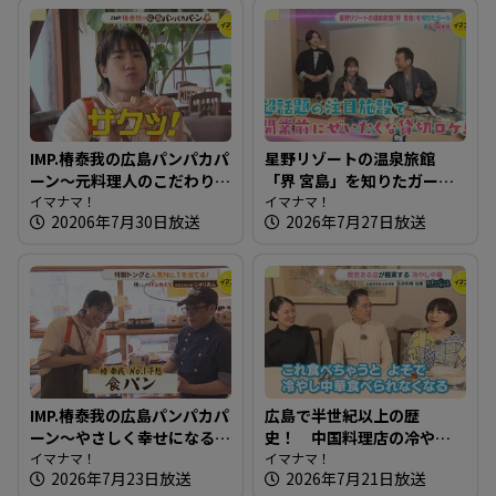
IMP.椿泰我の広島パンパカパ
星野リゾートの温泉旅館
ーン～元料理人のこだわり
「界 宮島」を知りたガール
満載！食感が楽しいパン屋
イマナマ！
【街ネタ！知りたガール】
イマナマ！
20206年7月30日放送
2026年7月27日放送
さん
IMP.椿泰我の広島パンパカパ
広島で半世紀以上の歴
ーン～やさしく幸せになる
史！ 中国料理店の冷やし
パン屋さん
イマナマ！
中華～ 北京料理 桂蘭【たま
イマナマ！
2026年7月23日放送
2026年7月21日放送
にはそとランチ】