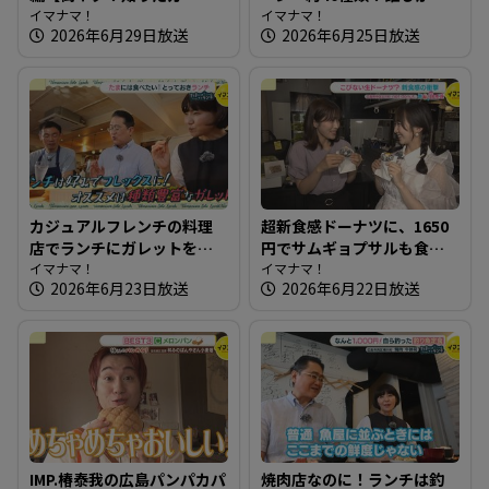
ル】
イマナマ！
いしいと思うパンが並ぶ愛
イマナマ！
2026年6月29日放送
2026年6月25日放送
され店
カジュアルフレンチの料理
超新食感ドーナツに、1650
店でランチにガレットを！
円でサムギョプサルも食べ
～ブラッスリーワカノ【た
イマナマ！
放題ランチ 広島で行列が
イマナマ！
2026年6月23日放送
2026年6月22日放送
まにはそとランチ】
できる店を知りたガール
【街ネタ！知りたガール】
IMP.椿泰我の広島パンパカパ
焼肉店なのに！ランチは釣