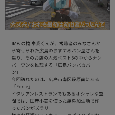
ビ
デ
IMP. の椿 泰我くんが、視聴者のみなさんか
オ
ら寄せられた広島のおすすめパン屋さんを
巡り、そのお店の人気ベスト3の中からナン
を
バーワンを推理する「広島パンパカパー
ン」。
今回訪れたのは、広島市南区段原南にある
再
「Force」
イタリアンレストランでもあるオシャレな空
生
間では、国産小麦を使った無添加生地で作
ったパンがズラリ。