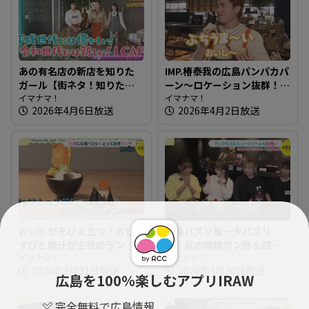
あの有名店の新店を知りた
IMP.椿泰我の広島パンパカパ
ガール【街ネタ！知りたガ
ーン～ロケーション抜群！
ール】
イマナマ！
観光客も集まる人気スポッ
イマナマ！
2026年4月6日放送
2026年4月2日放送
トのパン屋さん
おいもがそびえ立つ！おむ
広島バズリ飯～大バズリ
すびと豚汁が主役のランチ
中！呉の檸檬ポン酢＆四角
～おむすびと豚汁 nae【た
イマナマ！
いスイーツ【街ネタ！知り
イマナマ！
2026年3月31日放送
2026年3月30日放送
まにはそとランチ】
たガール】
広島を100％楽しむアプリIRAW
完全無料で広島情報