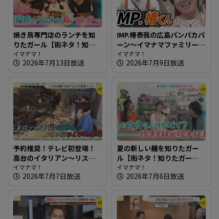
焼き鳥専門店のランチを知
IMP.椿泰我の広島パンパカパ
りたガール【街ネタ！知り
ーン～イマナマファミリー
たガール】
イマナマ！
IMP. 椿泰我くん2度目のスタ
イマナマ！
2026年7月13日放送
2026年7月9日放送
ジオ登場！
予約推奨！テレビ初登場！
夏の新しい麺を知りたガー
高台のイタリアン～リスト
ル【街ネタ！知りたガー
ランテ ヌック【たまにはそ
イマナマ！
ル】
イマナマ！
2026年7月7日放送
2026年7月6日放送
とランチ】