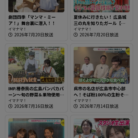
劇団四季「マンマ・ミー
夏休みに行きたい！ 広島城
ア！」舞台裏に潜入！！
三の丸を知りたガール【街
イマナマ！
ネタ！知りたガール】
イマナマ！
2026年7月20日放送
2026年7月20日放送
IMP.椿泰我の広島パンパカパ
呉市の名店が広島市中心部
ーン～旬の野菜＆果物使用
へ！そば粉100％の生粉そば
のパン オリジナリティ満載
イマナマ！
～饕餮庵【たまにはそとラ
イマナマ！
2026年7月16日放送
2026年7月14日放送
のパン屋さんへ
ンチ】