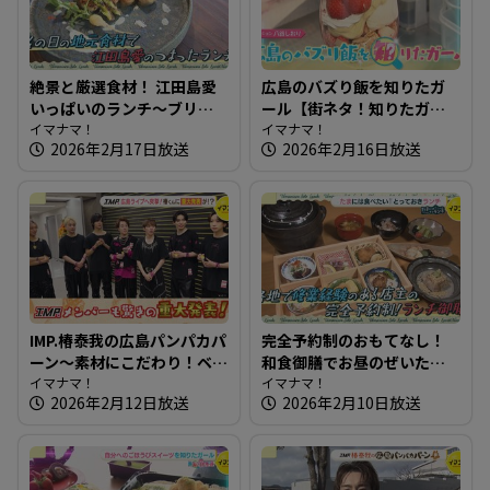
絶景と厳選食材！ 江田島愛
広島のバズり飯を知りたガ
いっぱいのランチ～ブリコ
ール【街ネタ！知りたガー
ラージュ ディセット【たま
イマナマ！
ル】
イマナマ！
2026年2月17日放送
2026年2月16日放送
にはそとランチ】
IMP.椿泰我の広島パンパカパ
完全予約制のおもてなし！
ーン～素材にこだわり！ベ
和食御膳でお昼のぜいたく
ーグル・総菜パンのお店＆
イマナマ！
～和ごころ 成【たまにはそ
イマナマ！
2026年2月12日放送
2026年2月10日放送
IMP.広島ライブへ突撃！椿く
とランチ】
んに重大発表が！？