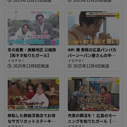
な食パン
チ】
冬の倉敷・美観地区 父娘旅
IMP. 椿 泰我の広島パンパカ
【街ネタ知りたガール】
パーン～パン屋さんの中に
イマナマ！
鉄板！？鉄板で作るカフェ
イマナマ！
2025年12月8日放送
2025年12月4日放送
メニューも豊富な人気店
へ！
移転した鉄板洋食店でお得
充実の朝活を！ 広島のモー
なサガリカットステーキ～
ニングを知りたガール【街
洋風鉄板ダイニング 日向
イマナマ！
ネタ！知りたガール】
イマナマ！