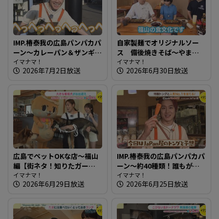
IMP.椿泰我の広島パンパカパ
自家製麺でオリジナルソー
ーン～カレーパン＆ザンギ!?
ス 備後焼きそば～やまも
金賞受賞も！ 北海道発祥の
イマナマ！
と商店【たまにはそとラン
イマナマ！
2026年7月2日放送
2026年6月30日放送
パン屋さん
チ】
広島でペットOKな店～福山
IMP.椿泰我の広島パンパカパ
編【街ネタ！知りたガー
ーン～約40種類！誰もがお
ル】
イマナマ！
いしいと思うパンが並ぶ愛
イマナマ！
2026年6月29日放送
2026年6月25日放送
され店