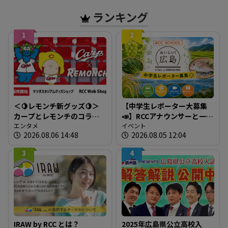
ランキング
1
2
＜🍋レモンチ新グッズ🍋＞
【中学生レポーター大募集
カープとレモンチのコラボ
📣】RCCアナウンサーと一緒
グッズが登場！
エンタメ
に「広島の食」の現場を取
イベント
2026.08.06 14:48
2026.08.05 12:04
材しよう！
3
4
IRAW by RCC とは？
2025年広島県公立高校入