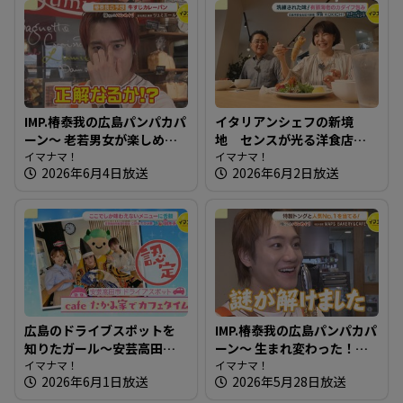
IMP.椿泰我の広島パンパカパ
イタリアンシェフの新境
ーン～ 老若男女が楽しめ
地 センスが光る洋食店～
る！地域を照らすパン屋さ
イマナマ！
洋食 KOKICHI【たまにはそ
イマナマ！
2026年6月4日放送
2026年6月2日放送
ん
とランチ】
広島のドライブスポットを
IMP.椿泰我の広島パンパカパ
知りたガール～安芸高田市
ーン～ 生まれ変わった！？
編【街ネタ！知りたガー
イマナマ！
以前もお邪魔したパン屋さ
イマナマ！
2026年6月1日放送
2026年5月28日放送
ル】
んへ