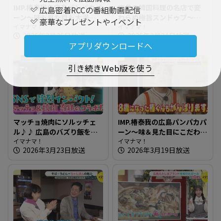
IMP.椿泰我の広島パンパカパ
広島の韓国料理の名店で変
広島密着RCCの番組動画配信
ーン～味も見た目も大満
わらぬ極旨スンドゥブ～オ
豪華なプレゼントやイベント
足！クロワッサン専門店 ＆
イマナマ！
ンドルバン【たまにはそと
イマナマ！
2026年3月26日放送
2026年3月24日放送
椿泰我 IMP.初！始球式に挑
ランチ】
アプリダウンロードへ
戦
引き続きWeb版を使う
マッチョ焼肉にソルッチェ
IMP.椿泰我の広島パンパカパ
ル♪♪ 広島のバズり飯を知
ーン～味＆見た目にこだわ
りたガール【街ネタ！知り
イマナマ！
り！新商品も人気なパン屋
イマナマ！
2026年3月23日放送
2026年3月19日放送
たガール】
さん