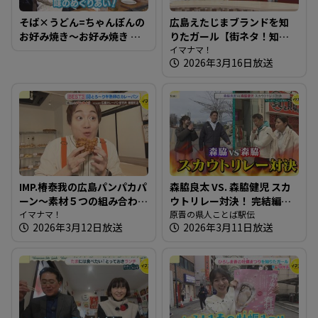
そば×うどん=ちゃんぽんの
広島えたじまブランドを知
お好み焼き～お好み焼き め
りたガール【街ネタ！知り
ぐりや【たまにはそとラン
たガール】
イマナマ！
2026年3月16日放送
チ】
IMP.椿泰我の広島パンパカパ
森脇良太 VS. 森脇健児 スカ
ーン～素材５つの組み合わ
ウトリレー対決！ 完結編
せにこだわるカレーパン専
イマナマ！
【県人ことば駅伝】
原晋の県人ことば駅伝
2026年3月12日放送
2026年3月11日放送
門店