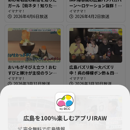
ガール【街ネタ！知りたガ
ーン～ロケーション抜群！
ール】
イマナマ！
観光客も集まる人気スポッ
イマナマ！
2026年4月6日放送
2026年4月2日放送
トのパン屋さん
おいもがそびえ立つ！おむ
広島バズリ飯～大バズリ
すびと豚汁が主役のランチ
中！呉の檸檬ポン酢＆四角
～おむすびと豚汁 nae【た
イマナマ！
いスイーツ【街ネタ！知り
イマナマ！
2026年3月31日放送
2026年3月30日放送
まにはそとランチ】
たガール】
広島を100％楽しむアプリIRAW
完全無料で広島情報