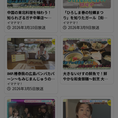
中国の東北料理を味わう！
「ひろしま春の牡蠣まつ
知られざるガチ中華店～韓
り」を知りたガール【街ネ
華 美食屋【たまにはそとラ
イマナマ！
タ！知りたガール】
イマナマ！
2026年3月10日放送
2026年3月9日放送
ンチ】
IMP.椿泰我の広島パンパカパ
大きないけすの鮮魚で！鮮
ーン～もみじまんじゅうの
やかな和食御膳～割烹 大学
老舗が運営するパン屋さん
イマナマ！
【たまにはそとランチ】
2026年3月5日放送
へ