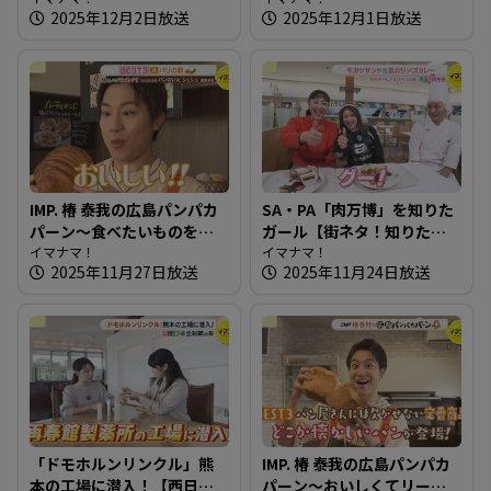
2025年12月2日放送
2025年12月1日放送
【たまにはそとランチ】
IMP. 椿 泰我の広島パンパカ
SA・PA「肉万博」を知りた
パーン～食べたいものを追
ガール【街ネタ！知りたガ
求！約70種のパンが並ぶ店
イマナマ！
ール】
イマナマ！
2025年11月27日放送
2025年11月24日放送
「ドモホルンリンクル」熊
IMP. 椿 泰我の広島パンパカ
本の工場に潜入！【西日本
パーン～おいしくてリーズ