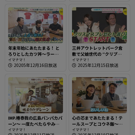
年末年始にあたたまる！ と
三井アウトレットパーク倉
ろりとしたカツ丼～ラーメ
敷で父娘世代の “クリプ
ン・中華 哲【たまにはそと
イマナマ！
レ”探し【街ネタ知りたガー
イマナマ！
20205年12月16日放送
2025年12月15日放送
ランチ】
ル】
IMP.椿泰我の広島パンパカパ
心の芯まであたたまる！テ
ーン～ 一度たべたらやみつ
ールスープとコウネ飯～き
きになる！子どもも大好き
イマナマ！
っぽ【たまにはそとラン
イマナマ！
2025年12月11日放送
2025年12月10日放送