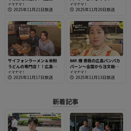
完全制覇の旅】
イマナマ！
ナブル！イートインもでき
イマナマ！
2025年11月21日放送
2025年11月20日放送
る種類豊富なお店
サイフォンラーメン＆米粉
IMP. 椿 泰我の広島パンパカ
うどんの専門店！！広島の
パーン～全国から注文殺
新しい麺を知りたガール
イマナマ！
到！クイニーアマン専門店
イマナマ！
2025年11月17日放送
2025年11月13日放送
【街ネタ！知りたガール】
新着記事