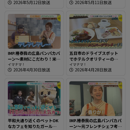
2026年5月12日放送
2026年5月11日放送
とランチ】
ル】
IMP.椿泰我の広島パンパカパ
五日市のドライブスポット
ーン～素材にこだわり！米
でホテルクオリティーのハ
粉パンを作る体にいいパン
イマナマ！
ンバーグ～いろはビレッジ
イマナマ！
2026年4月30日放送
2026年4月28日放送
屋さん
【たまにはそとランチ】
平和大通り近くのペットOK
IMP.椿泰我の広島パンパカパ
なカフェを知りたガール
ーン～元フレンチシェフ考