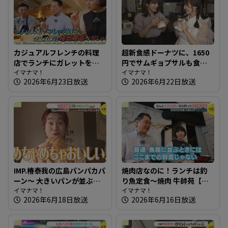
カジュアルフレンチの料理
超新食感ドーナツに、1650
店でランチにガレットを！
円でサムギョプサルも食べ
～ブラッスリーワカノ【た
イマナマ！
放題ランチ 広島で行列が
イマナマ！
2026年6月23日放送
2026年6月22日放送
まにはそとランチ】
できる店を知りたガール
【街ネタ！知りたガール】
IMP.椿泰我の広島パンパカパ
焼肉店なのに！ランチは釣
ーン～ 大きいパンが並ぶ！
り魚定食～焼肉 牛帥苑【た
子どもに大人気の愛され店
イマナマ！
まにはそとランチ】
イマナマ！
2026年6月18日放送
2026年6月16日放送