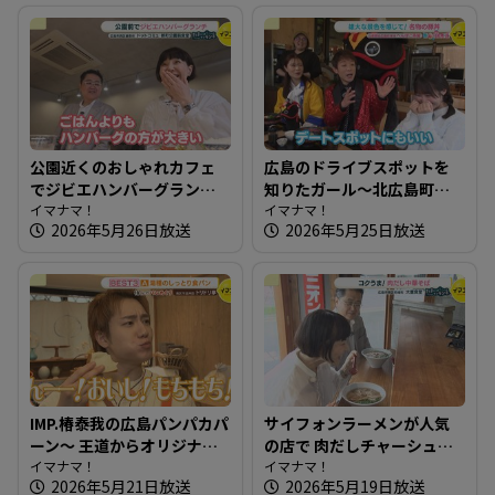
公園近くのおしゃれカフェ
広島のドライブスポットを
でジビエハンバーグランチ
知りたガール～北広島町編
～ドットコミュ 都町公園前
イマナマ！
【街ネタ！知りたガール】
イマナマ！
2026年5月26日放送
2026年5月25日放送
食堂【たまにはそとラン
チ】
IMP.椿泰我の広島パンパカパ
サイフォンラーメンが人気
ーン～ 王道からオリジナル
の店で 肉だしチャーシュー
まで！老若男女が楽しめる
イマナマ！
めん～大重食堂【たまには
イマナマ！
2026年5月21日放送
2026年5月19日放送
パン屋さんへ
そとランチ】