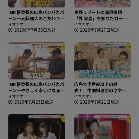
IMP.椿泰我の広島パンパカパ
星野リゾートの温泉旅館
ーン～元料理人のこだわり
「界 宮島」を知りたガール
満載！食感が楽しいパン屋
イマナマ！
【街ネタ！知りたガール】
イマナマ！
20206年7月30日放送
2026年7月27日放送
さん
IMP.椿泰我の広島パンパカパ
広島で半世紀以上の歴
ーン～やさしく幸せになる
史！ 中国料理店の冷やし
パン屋さん
イマナマ！
中華～ 北京料理 桂蘭【たま
イマナマ！
2026年7月23日放送
2026年7月21日放送
にはそとランチ】