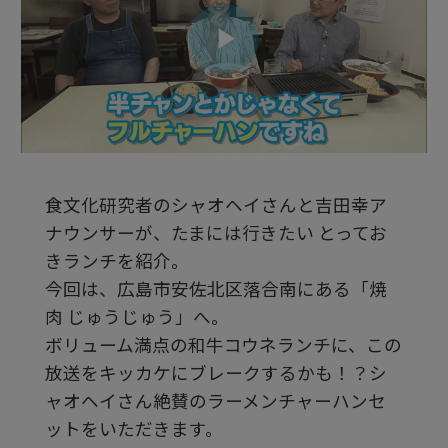
ビ
デ
食文化研究者のシャオヘイさんと吉田幸ア
オ
ナウンサーが、たまには行きたい とってお
きランチを紹介。
を
今回は、広島市安佐北区落合南にある「焼
肉 じゅうじゅう」へ。
ボリューム満点の和牛コウネランチに、この
再
放送をキッカケにブレークするかも！？シ
ャオヘイさん絶賛のラーメンチャーハンセ
生
ットをいただきます。