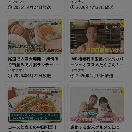
【街ネタ！知りたガール】
イマナマ！
案！薔薇酵母使用のパン屋
イマナマ！
2026年4月27日放送
2026年4月23日放送
さん
尾道で人気大爆発！ 風情あ
IMP.椿泰我の広島パンパカパ
り街並みでお粥ランチ～ 小
ーン～オススメたくさん！
料理屋 実【たまにはそとラ
イマナマ！
完売必至の映えるパン屋さ
イマナマ！
2026年4月21日放送
2026年4月16日放送
ンチ】
ん
コース仕立ての中国料理！
進化するお米グルメを知り