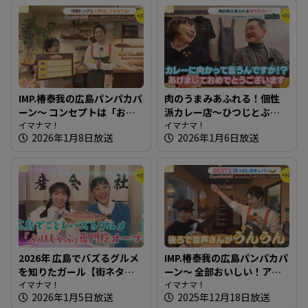
IMP.椿泰我の広島パンパカパ
肉のうまみあふれる！個性
ーン～ コンセプトは「おい
派カレー店～ひつじとぶた
しいパンは人を幸せにす
イマナマ！
【たまにはそとランチ】
イマナマ！
2026年1月8日放送
2026年1月6日放送
る」150種類のパンが並ぶ人
気店
2026年 広島でバズるグルメ
IMP.椿泰我の広島パンパカパ
を知りたガール【街ネタ！
ーン～ 全部おいしい！アレ
知りたガール】
イマナマ！
ンジパンが豊富なお店
イマナマ！
2026年1月5日放送
2025年12月18日放送