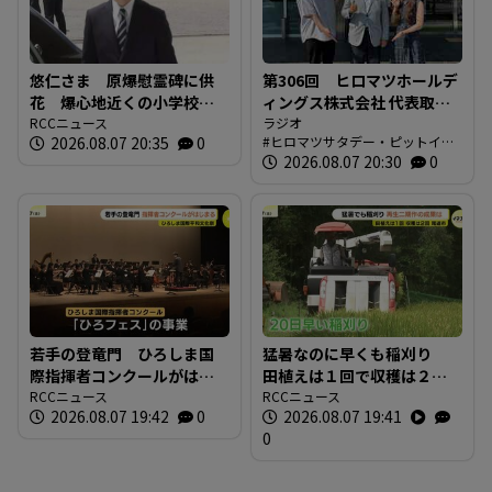
悠仁さま 原爆慰霊碑に供
第306回 ヒロマツホールデ
花 爆心地近くの小学校も
ィングス株式会社 代表取締
訪問 「被爆体験を若い世
RCCニュース
役社長 槙本良二さん 前編
ラジオ
2026.08.07 20:35
0
ヒロマツサタデー・ピットイン
代に繋いでいくことが大
【ヒロマツ サタデー・ピッ
ブログ
2026.08.07 20:30
0
切」広島
トイン】
若手の登竜門 ひろしま国
猛暑なのに早くも稲刈り
際指揮者コンクールがはじ
田植えは１回で収穫は２
まる 表現力や指揮の技術
RCCニュース
回 コメの再生二期作の成
RCCニュース
2026.08.07 19:42
0
2026.08.07 19:41
を競う 広島市
果は 広島県尾道市
0