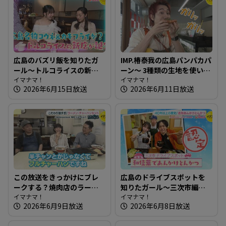
広島のバズリ飯を知りたガ
IMP.椿泰我の広島パンパカパ
ール～トルコライスの新店
ーン～ 3種類の生地を使い分
＆360度カメラ完備の最新カ
イマナマ！
けるベーグル専門店
イマナマ！
2026年6月15日放送
2026年6月11日放送
フェ 【街ネタ！知りたガー
ル】
この放送をきっかけにブレ
広島のドライブスポットを
ークする？焼肉店のラーメ
知りたガール～三次市編
ンチャーハンセット～焼肉
イマナマ！
【街ネタ！知りたガール】
イマナマ！
2026年6月9日放送
2026年6月8日放送
じゅうじゅう【たまにはそ
とランチ】