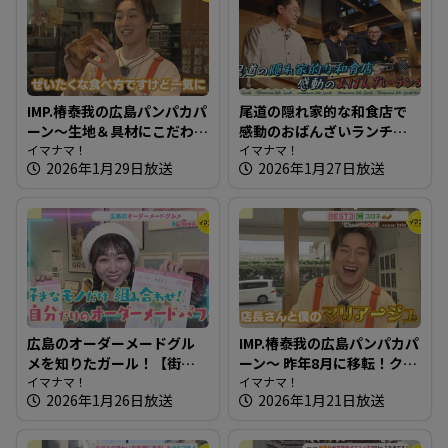
IMP.椿泰我の広島パンパカパ
尾道の隠れ家的な和食店で
ーン～生地＆具材にこだわ
感動のおばんざいランチ～
り！石窯で焼くパン屋さん
イマナマ！
高原誠吉食堂【たまにはそ
イマナマ！
2026年1月29日放送
2026年1月27日放送
とランチ】
広島のオーダーメードグル
IMP.椿泰我の広島パンパカパ
メを知りたガール！【街ネ
ーン～ 昨年8月に移転！クリ
タ！知りたガール】
イマナマ！
ームパンがオススメのパン
イマナマ！
2026年1月26日放送
2026年1月21日放送
屋さん