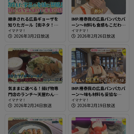
継承される広島ギョーザを
IMP.椿泰我の広島パンパカパ
知りたガール【街ネタ！知
ーン～材料も食感もこだわ
りたガール】
イマナマ！
り満点！もちもち生地のベ
イマナマ！
2026年3月2日放送
2026年2月26日放送
ーグル
気ままに選べる！揚げ物専
IMP.椿泰我の広島パンパカパ
門店のランチ～天屋わんや
ーン～味も材料も妥協な
【たまにはそとランチ】
イマナマ！
し！珍しい店名のパン屋さ
イマナマ！
2026年2月24日放送
2026年2月19日放送
ん