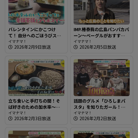
バレンタインにかこつけ
IMP.椿泰我の広島パンパカパ
て！ 自分へのごほうびスイ
ーン～ベーグルがおすす
ーツを知りたガール【街ネ
イマナマ！
め！生ドーナツも絶品のパ
イマナマ！
2026年2月9日放送
2026年2月5日放送
タ！知りたガール】
ン屋さん
立ち食いと手打ちの間！そ
話題のグルメ「ひろしまパ
ば好きのための加水率～江
スタ」を知りたガール！
戸そば 孫吉【たまにはそと
イマナマ！
【街ネタ！知りたガール】
イマナマ！
2026年2月3日放送
2026年2月2日放送
ランチ】