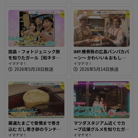
因島・フォトジェニック旅
IMP.椿泰我の広島パンパカパ
を知りたガール【街ネタ！
ーン～ かわいい＆おもしろ
知りたガール】
イマナマ！
いパン！ 四季折々の味も楽
イマナマ！
2026年5月18日放送
2026年5月14日放送
しめるお店
厳選たまごで愛情まで巻き
マツダスタジアム近くでカ
込む だし巻き卵のランチ～
ープ応援グルメを知りたガ
たちまち食堂【たまにはそ
イマナマ！
ール【街ネタ！知りたガー
イマナマ！