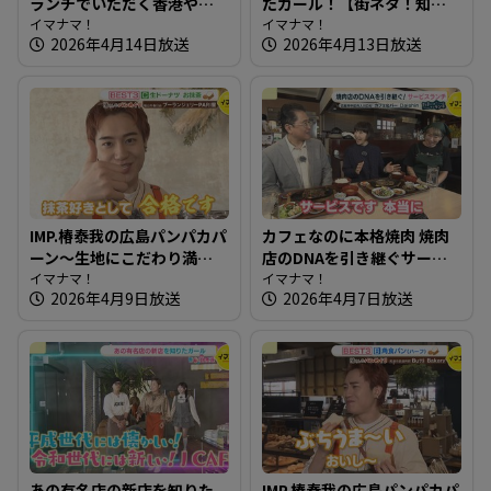
ランチでいただく香港やき
たガール！【街ネタ！知り
そば～犀の角【たまにはそ
イマナマ！
たガール】
イマナマ！
2026年4月14日放送
2026年4月13日放送
とランチ】
IMP.椿泰我の広島パンパカパ
カフェなのに本格焼肉 焼肉
ーン～生地にこだわり満
店のDNAを引き継ぐサービ
点！レストランでも使用の
イマナマ！
スランチ～カフェ＆バー
イマナマ！
2026年4月9日放送
2026年4月7日放送
パン
Daishin【たまにはそとラン
チ】
あの有名店の新店を知りた
IMP.椿泰我の広島パンパカパ