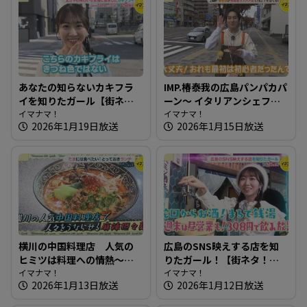
あなたの知らないカキフラ
IMP.椿泰我の広島パンパカパ
イを知りたガール【街ネ
ーン～ イタリアンシェフが
タ！知りたガール】
イマナマ！
作るこだわり満点のパン屋
イマナマ！
2026年1月19日放送
2026年1月15日放送
さん
横川の中国料理店 人気の
広島のSNS映えする店を知
ヒミツは料理への情熱～春
りたガール！【街ネタ！知
蕾【たまにはそとランチ】
イマナマ！
りたガール】
イマナマ！
2026年1月13日放送
2026年1月12日放送