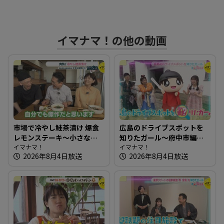
す
イマナマ！の他の動画
る
市場で冷やし鮭茶漬け 爆食
広島のドライブスポットを
レモンステーキ～小さな食
知りたガール～府中市編
堂ヒロ【たまにはそとラン
イマナマ！
【街ネタ！知りたガール】
イマナマ！
2026年8月4日放送
2026年8月4日放送
チ】