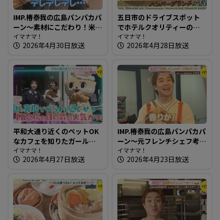
IMP.椿泰我の広島パンパカパ
五日市のドライブスポット
ーン～素材にこだわり！米
でホテルクオリティーのハ
粉パンを作る体にいいパン
イマナマ！
ンバーグ～いろはビレッジ
イマナマ！
2026年4月30日放送
2026年4月28日放送
屋さん
【たまにはそとランチ】
平和大通り近くのペットOK
IMP.椿泰我の広島パンパカパ
なカフェを知りたガール
ーン～元フレンチシェフ考
【街ネタ！知りたガール】
イマナマ！
案！薔薇酵母使用のパン屋
イマナマ！
2026年4月27日放送
2026年4月23日放送
さん