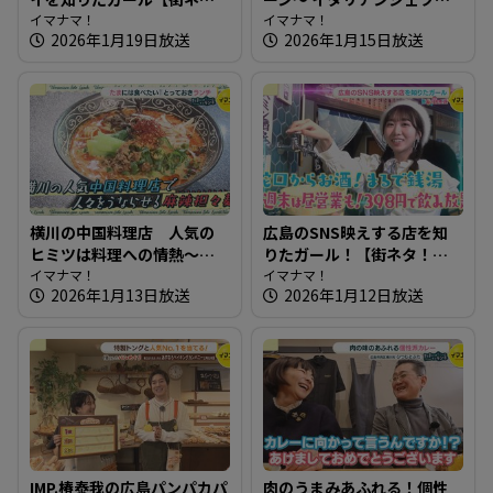
タ！知りたガール】
イマナマ！
作るこだわり満点のパン屋
イマナマ！
2026年1月19日放送
2026年1月15日放送
さん
横川の中国料理店 人気の
広島のSNS映えする店を知
ヒミツは料理への情熱～春
りたガール！【街ネタ！知
蕾【たまにはそとランチ】
イマナマ！
りたガール】
イマナマ！
2026年1月13日放送
2026年1月12日放送
IMP.椿泰我の広島パンパカパ
肉のうまみあふれる！個性