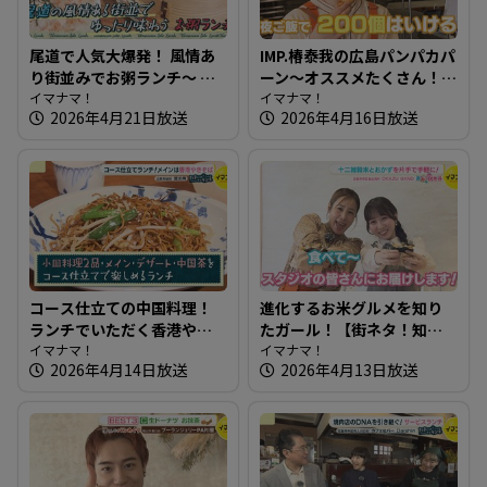
尾道で人気大爆発！ 風情あ
IMP.椿泰我の広島パンパカパ
り街並みでお粥ランチ～ 小
ーン～オススメたくさん！
料理屋 実【たまにはそとラ
イマナマ！
完売必至の映えるパン屋さ
イマナマ！
2026年4月21日放送
2026年4月16日放送
ンチ】
ん
コース仕立ての中国料理！
進化するお米グルメを知り
ランチでいただく香港やき
たガール！【街ネタ！知り
そば～犀の角【たまにはそ
イマナマ！
たガール】
イマナマ！
2026年4月14日放送
2026年4月13日放送
とランチ】