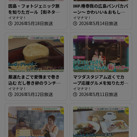
因島・フォトジェニック旅
IMP.椿泰我の広島パンパカパ
を知りたガール【街ネタ！
ーン～ かわいい＆おもしろ
知りたガール】
イマナマ！
いパン！ 四季折々の味も楽
イマナマ！
2026年5月18日放送
2026年5月14日放送
しめるお店
厳選たまごで愛情まで巻き
マツダスタジアム近くでカ
込む だし巻き卵のランチ～
ープ応援グルメを知りたガ
たちまち食堂【たまにはそ
イマナマ！
ール【街ネタ！知りたガー
イマナマ！
2026年5月12日放送
2026年5月11日放送
とランチ】
ル】