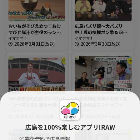
おいもがそびえ立つ！おむ
広島バズリ飯～大バズリ
すびと豚汁が主役のランチ
中！呉の檸檬ポン酢＆四角
～おむすびと豚汁 nae【た
イマナマ！
いスイーツ【街ネタ！知り
イマナマ！
2026年3月31日放送
2026年3月30日放送
まにはそとランチ】
たガール】
IMP.椿泰我の広島パンパカパ
広島の韓国料理の名店で変
ーン～味も見た目も大満
わらぬ極旨スンドゥブ～オ
足！クロワッサン専門店 ＆
イマナマ！
ンドルバン【たまにはそと
イマナマ！
2026年3月26日放送
2026年3月24日放送
椿泰我 IMP.初！始球式に挑
ランチ】
戦
広島を100％楽しむアプリIRAW
完全無料で広島情報