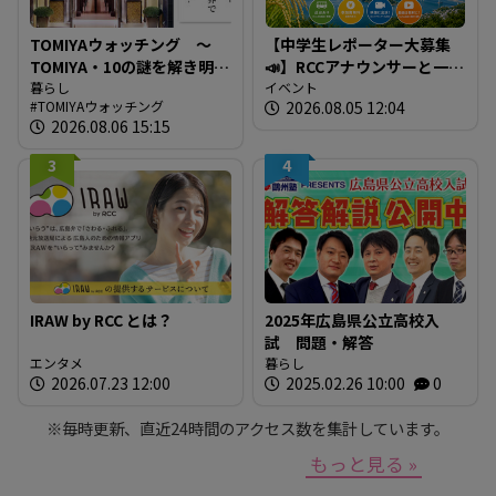
TOMIYAウォッチング ～
【中学生レポーター大募集
TOMIYA・10の謎を解き明か
📣】RCCアナウンサーと一緒
す～ 謎03 「なぜTOMIYAは
暮らし
に「広島の食」の現場を取
イベント
TOMIYAウォッチング
2026.08.05 12:04
約1世紀も宝飾・時計業界で
材しよう！
2026.08.06 15:15
生き抜いてこられたの
か？」
3
4
IRAW by RCC とは？
2025年広島県公立高校入
試 問題・解答
エンタメ
暮らし
2026.07.23 12:00
2025.02.26 10:00
0
※毎時更新、直近24時間のアクセス数を集計しています。
もっと見る »