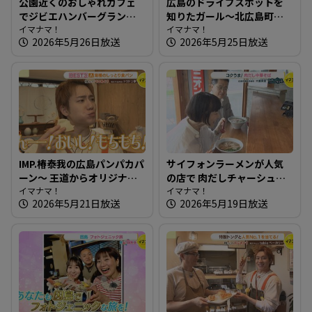
公園近くのおしゃれカフェ
広島のドライブスポットを
でジビエハンバーグランチ
知りたガール～北広島町編
～ドットコミュ 都町公園前
イマナマ！
【街ネタ！知りたガール】
イマナマ！
2026年5月26日放送
2026年5月25日放送
食堂【たまにはそとラン
チ】
IMP.椿泰我の広島パンパカパ
サイフォンラーメンが人気
ーン～ 王道からオリジナル
の店で 肉だしチャーシュー
まで！老若男女が楽しめる
イマナマ！
めん～大重食堂【たまには
イマナマ！
2026年5月21日放送
2026年5月19日放送
パン屋さんへ
そとランチ】