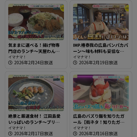
気ままに選べる！揚げ物専
IMP.椿泰我の広島パンパカパ
門店のランチ～天屋わんや
ーン～味も材料も妥協な
【たまにはそとランチ】
イマナマ！
し！珍しい店名のパン屋さ
イマナマ！
2026年2月24日放送
2026年2月19日放送
ん
絶景と厳選食材！ 江田島愛
広島のバズり飯を知りたガ
いっぱいのランチ～ブリコ
ール【街ネタ！知りたガー
ラージュ ディセット【たま
イマナマ！
ル】
イマナマ！
2026年2月17日放送
2026年2月16日放送
にはそとランチ】