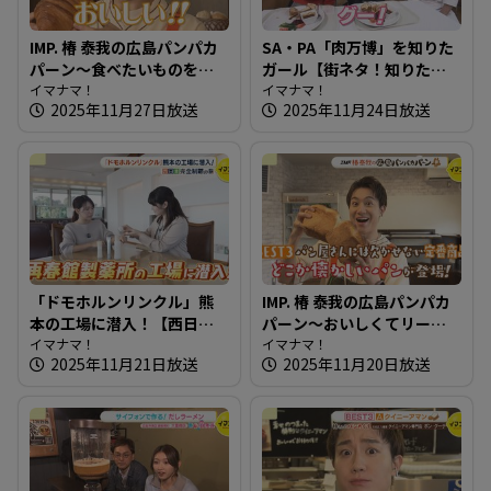
IMP. 椿 泰我の広島パンパカ
SA・PA「肉万博」を知りた
パーン～食べたいものを追
ガール【街ネタ！知りたガ
求！約70種のパンが並ぶ店
イマナマ！
ール】
イマナマ！
2025年11月27日放送
2025年11月24日放送
「ドモホルンリンクル」熊
IMP. 椿 泰我の広島パンパカ
本の工場に潜入！【西日本
パーン～おいしくてリーズ
完全制覇の旅】
イマナマ！
ナブル！イートインもでき
イマナマ！
2025年11月21日放送
2025年11月20日放送
る種類豊富なお店