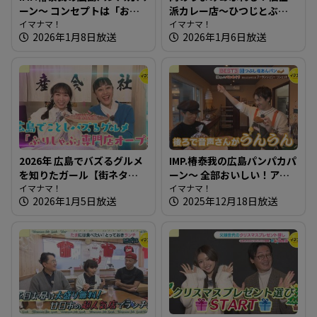
ーン～ コンセプトは「おい
派カレー店～ひつじとぶた
しいパンは人を幸せにす
イマナマ！
【たまにはそとランチ】
イマナマ！
2026年1月8日放送
2026年1月6日放送
る」150種類のパンが並ぶ人
気店
2026年 広島でバズるグルメ
IMP.椿泰我の広島パンパカパ
を知りたガール【街ネタ！
ーン～ 全部おいしい！アレ
知りたガール】
イマナマ！
ンジパンが豊富なお店
イマナマ！
2026年1月5日放送
2025年12月18日放送