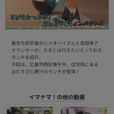
ビ
デ
食文化研究者のシャオヘイさんと吉田幸ア
オ
ナウンサーが、たまには行きたいとっておき
ランチを紹介。
を
今回は、広島市西区庚午中、住宅地にある
おむすびと豚汁のランチが登場！
再
イマナマ！の他の動画
生