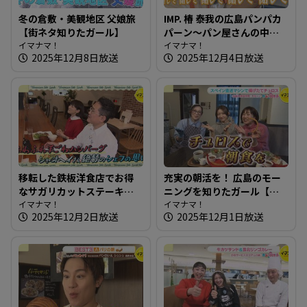
冬の倉敷・美観地区 父娘旅
IMP. 椿 泰我の広島パンパカ
【街ネタ知りたガール】
パーン～パン屋さんの中に
イマナマ！
鉄板！？鉄板で作るカフェ
イマナマ！
2025年12月8日放送
2025年12月4日放送
メニューも豊富な人気店
へ！
移転した鉄板洋食店でお得
充実の朝活を！ 広島のモー
なサガリカットステーキ～
ニングを知りたガール【街
洋風鉄板ダイニング 日向
イマナマ！
ネタ！知りたガール】
イマナマ！
2025年12月2日放送
2025年12月1日放送
【たまにはそとランチ】