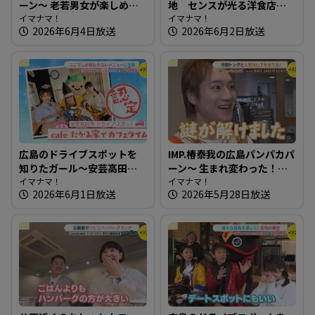
ーン～ 老若男女が楽しめ
地 センスが光る洋食店～
る！地域を照らすパン屋さ
イマナマ！
洋食 KOKICHI【たまにはそ
イマナマ！
2026年6月4日放送
2026年6月2日放送
ん
とランチ】
広島のドライブスポットを
IMP.椿泰我の広島パンパカパ
知りたガール～安芸高田市
ーン～ 生まれ変わった！？
編【街ネタ！知りたガー
イマナマ！
以前もお邪魔したパン屋さ
イマナマ！
2026年6月1日放送
2026年5月28日放送
ル】
んへ