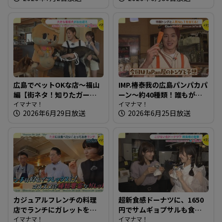
広島でペットOKな店～福山
IMP.椿泰我の広島パンパカパ
編【街ネタ！知りたガー
ーン～約40種類！誰もがお
ル】
イマナマ！
いしいと思うパンが並ぶ愛
イマナマ！
2026年6月29日放送
2026年6月25日放送
され店
カジュアルフレンチの料理
超新食感ドーナツに、1650
店でランチにガレットを！
円でサムギョプサルも食べ
～ブラッスリーワカノ【た
イマナマ！
放題ランチ 広島で行列が
イマナマ！