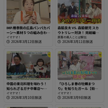
IMP.椿泰我の広島パンパカパ
森脇良太 VS. 森脇健児 スカ
ーン～素材５つの組み合わ
ウトリレー対決！ 完結編
せにこだわるカレーパン専
イマナマ！
【県人ことば駅伝】
原晋の県人ことば駅伝
2026年3月12日放送
2026年3月11日放送
門店
中国の東北料理を味わう！
「ひろしま春の牡蠣まつ
知られざるガチ中華店～韓
り」を知りたガール【街ネ
華 美食屋【たまにはそとラ
イマナマ！
タ！知りたガール】
イマナマ！
2026年3月10日放送
2026年3月9日放送
ンチ】