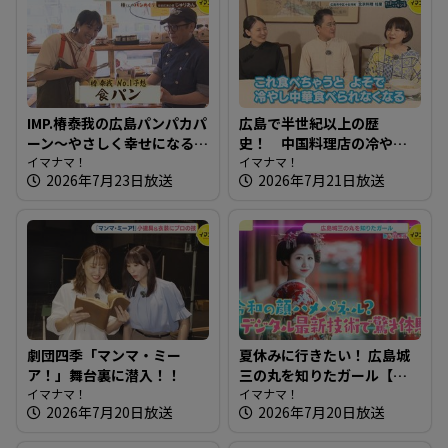
IMP.椿泰我の広島パンパカパ
広島で半世紀以上の歴
ーン～やさしく幸せになる
史！ 中国料理店の冷やし
パン屋さん
イマナマ！
中華～ 北京料理 桂蘭【たま
イマナマ！
2026年7月23日放送
2026年7月21日放送
にはそとランチ】
劇団四季「マンマ・ミー
夏休みに行きたい！ 広島城
ア！」舞台裏に潜入！！
三の丸を知りたガール【街
イマナマ！
ネタ！知りたガール】
イマナマ！
2026年7月20日放送
2026年7月20日放送