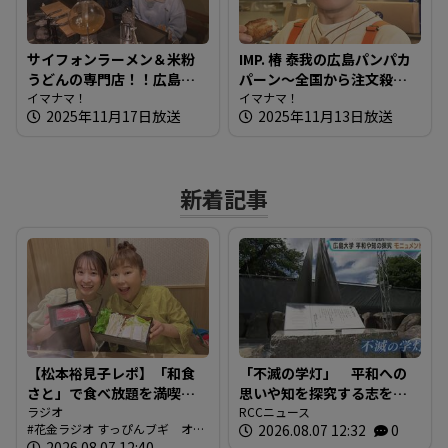
サイフォンラーメン＆米粉
IMP. 椿 泰我の広島パンパカ
うどんの専門店！！広島の
パーン～全国から注文殺
新しい麺を知りたガール
イマナマ！
到！クイニーアマン専門店
イマナマ！
2025年11月17日放送
2025年11月13日放送
【街ネタ！知りたガール】
新着記事
【松本裕見子レポ】「和食
「不滅の学灯」 平和への
さと」で食べ放題を満喫！
思いや知を探究する志をモ
「さとしゃぶ」を体験！！
ラジオ
ニュメントに 広島大学発
RCCニュース
花金ラジオ すっぴんブギ オン
2026.08.07 12:32
0
（RCCラジオ「花金ラジオ
祥の地 東千田キャンパス
エア情報
2026.08.07 12:40