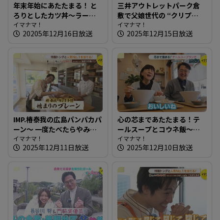
年末年始にあたたまる！ と
三井アウトレットパーク倉
ろりとしたカツ丼～ラーメ
敷で父娘世代の “クリプ
ン・中華 哲【たまにはそと
イマナマ！
レ”探し【街ネタ知りたガー
イマナマ！
20205年12月16日放送
2025年12月15日放送
ランチ】
ル】
IMP.椿泰我の広島パンパカパ
心の芯まであたたまる！テ
ーン～ 一度たべたらやみつ
ールスープとコウネ飯～き
きになる！子どもも大好き
イマナマ！
っぽ【たまにはそとラン
イマナマ！
2025年12月11日放送
2025年12月10日放送
な食パン
チ】