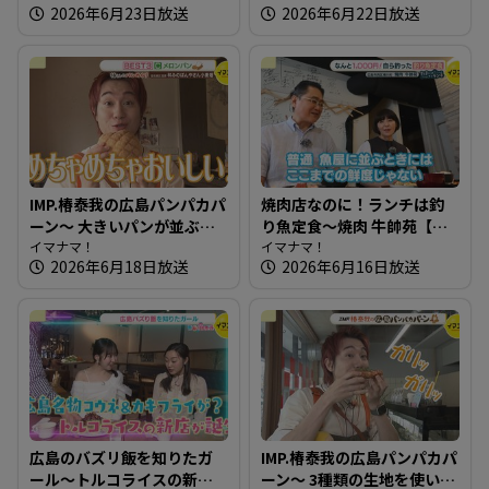
2026年6月23日放送
2026年6月22日放送
まにはそとランチ】
できる店を知りたガール
【街ネタ！知りたガール】
IMP.椿泰我の広島パンパカパ
焼肉店なのに！ランチは釣
ーン～ 大きいパンが並ぶ！
り魚定食～焼肉 牛帥苑【た
子どもに大人気の愛され店
イマナマ！
まにはそとランチ】
イマナマ！
2026年6月18日放送
2026年6月16日放送
広島のバズリ飯を知りたガ
IMP.椿泰我の広島パンパカパ
ール～トルコライスの新店
ーン～ 3種類の生地を使い分