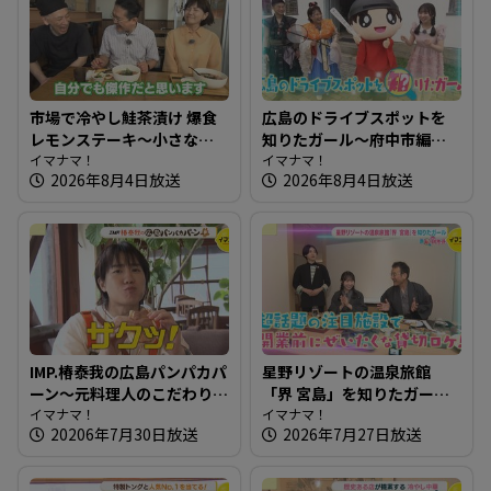
す
る
市場で冷やし鮭茶漬け 爆食
広島のドライブスポットを
レモンステーキ～小さな食
知りたガール～府中市編
堂ヒロ【たまにはそとラン
イマナマ！
【街ネタ！知りたガール】
イマナマ！
2026年8月4日放送
2026年8月4日放送
チ】
IMP.椿泰我の広島パンパカパ
星野リゾートの温泉旅館
ーン～元料理人のこだわり
「界 宮島」を知りたガール
満載！食感が楽しいパン屋
イマナマ！
【街ネタ！知りたガール】
イマナマ！
20206年7月30日放送
2026年7月27日放送
さん