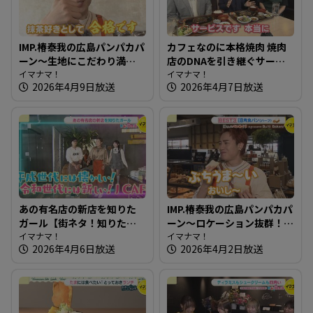
IMP.椿泰我の広島パンパカパ
カフェなのに本格焼肉 焼肉
ーン～生地にこだわり満
店のDNAを引き継ぐサービ
点！レストランでも使用の
イマナマ！
スランチ～カフェ＆バー
イマナマ！
2026年4月9日放送
2026年4月7日放送
パン
Daishin【たまにはそとラン
チ】
あの有名店の新店を知りた
IMP.椿泰我の広島パンパカパ
ガール【街ネタ！知りたガ
ーン～ロケーション抜群！
ール】
イマナマ！
観光客も集まる人気スポッ
イマナマ！
2026年4月6日放送
2026年4月2日放送
トのパン屋さん