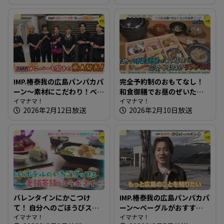
IMP.椿泰我の広島パンパカパ
完全予約制のおもてなし！
ーン～素材にこだわり！ベ
和食御膳でお昼のぜいたく
ーグル・総菜パンのお店＆
イマナマ！
～和ごころ 成【たまにはそ
イマナマ！
2026年2月12日放送
2026年2月10日放送
IMP.広島ライブへ突撃！椿く
とランチ】
んに重大発表が！？
バレンタインにかこつけ
IMP.椿泰我の広島パンパカパ
て！ 自分へのごほうびスイ
ーン～ベーグルがおすす
ーツを知りたガール【街ネ
イマナマ！
め！生ドーナツも絶品のパ
イマナマ！