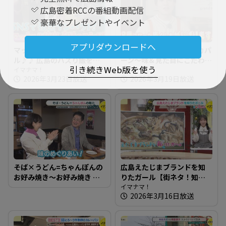
広島密着RCCの番組動画配信
豪華なプレゼントやイベント
アプリダウンロードへ
マッチョ焼肉にソルッチェ
IMP.椿泰我の広島パンパカパ
ル♪♪ 広島のバズり飯を知
ーン～味＆見た目にこだわ
引き続きWeb版を使う
りたガール【街ネタ！知り
イマナマ！
り！新商品も人気なパン屋
イマナマ！
2026年3月23日放送
2026年3月19日放送
たガール】
さん
そば×うどん=ちゃんぽんの
広島えたじまブランドを知
お好み焼き～お好み焼き め
りたガール【街ネタ！知り
ぐりや【たまにはそとラン
たガール】
イマナマ！
2026年3月16日放送
チ】