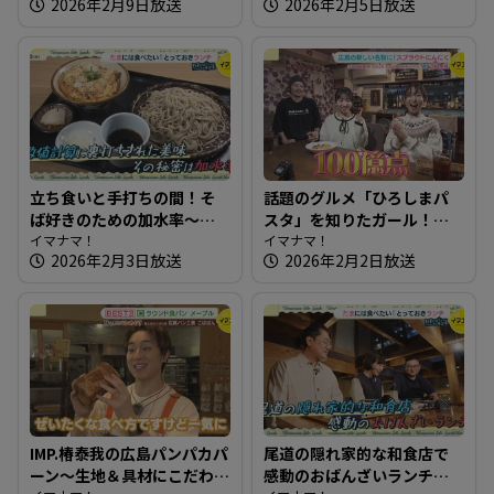
2026年2月9日放送
2026年2月5日放送
タ！知りたガール】
ン屋さん
立ち食いと手打ちの間！そ
話題のグルメ「ひろしまパ
ば好きのための加水率～江
スタ」を知りたガール！
戸そば 孫吉【たまにはそと
イマナマ！
【街ネタ！知りたガール】
イマナマ！
2026年2月3日放送
2026年2月2日放送
ランチ】
IMP.椿泰我の広島パンパカパ
尾道の隠れ家的な和食店で
ーン～生地＆具材にこだわ
感動のおばんざいランチ～