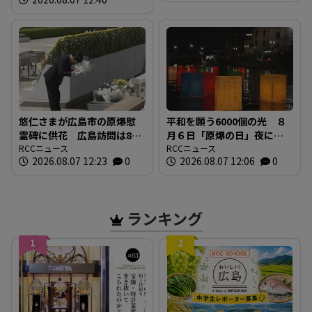
すっぴんブギ」企画）
に設置
悠仁さまが広島市の原爆慰
平和を願う6000個の光 ８
霊碑に供花 広島訪問は8年
月６日「原爆の日」夜に、
ぶり
RCCニュース
犠牲者を追悼する灯ろう流
RCCニュース
2026.08.07 12:23
0
2026.08.07 12:06
0
し 原爆ドーム前を流れる
元安川で
ランキング
1
2