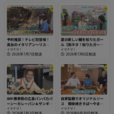
予約推奨！テレビ初登場！
夏の新しい麺を知りたガー
高台のイタリアン～リスト
ル【街ネタ！知りたガー
ランテ ヌック【たまにはそ
イマナマ！
ル】
イマナマ！
2026年7月7日放送
2026年7月6日放送
とランチ】
IMP.椿泰我の広島パンパカパ
自家製麺でオリジナルソー
ーン～カレーパン＆ザンギ!?
ス 備後焼きそば～やまも
金賞受賞も！ 北海道発祥の
イマナマ！
と商店【たまにはそとラン
イマナマ！
2026年7月2日放送
2026年6月30日放送
パン屋さん
チ】