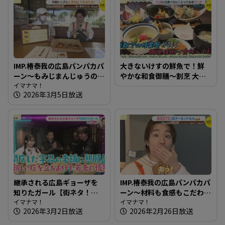
IMP.椿泰我の広島パンパカパ
大きないけすの鮮魚で！鮮
ーン～もみじまんじゅうの
やかな和食御膳～割烹 大学
老舗が運営するパン屋さん
イマナマ！
【たまにはそとランチ】
2026年3月5日放送
へ
継承される広島ギョーザを
IMP.椿泰我の広島パンパカパ
知りたガール【街ネタ！知
ーン～材料も食感もこだわ
りたガール】
イマナマ！
り満点！もちもち生地のベ
イマナマ！
2026年3月2日放送
2026年2月26日放送
ーグル