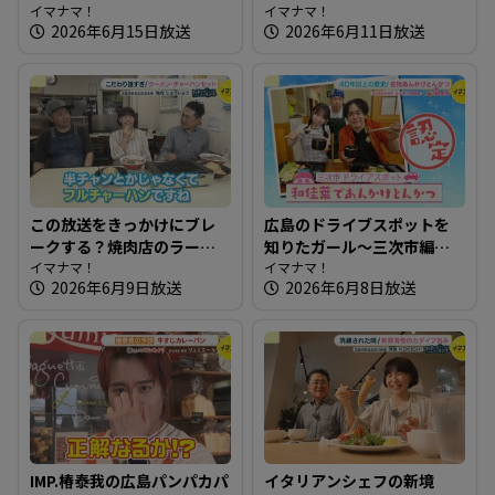
＆360度カメラ完備の最新カ
イマナマ！
けるベーグル専門店
イマナマ！
2026年6月15日放送
2026年6月11日放送
フェ 【街ネタ！知りたガー
ル】
この放送をきっかけにブレ
広島のドライブスポットを
ークする？焼肉店のラーメ
知りたガール～三次市編
ンチャーハンセット～焼肉
イマナマ！
【街ネタ！知りたガール】
イマナマ！
2026年6月9日放送
2026年6月8日放送
じゅうじゅう【たまにはそ
とランチ】
IMP.椿泰我の広島パンパカパ
イタリアンシェフの新境