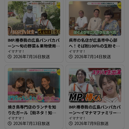
IMP.椿泰我の広島パンパカパ
呉市の名店が広島市中心部
ーン～旬の野菜＆果物使用
へ！そば粉100％の生粉そば
のパン オリジナリティ満載
イマナマ！
～饕餮庵【たまにはそとラ
イマナマ！
2026年7月16日放送
2026年7月14日放送
のパン屋さんへ
ンチ】
焼き鳥専門店のランチを知
IMP.椿泰我の広島パンパカパ
りたガール【街ネタ！知り
ーン～イマナマファミリー
たガール】
イマナマ！
IMP. 椿泰我くん2度目のスタ
イマナマ！
2026年7月13日放送
2026年7月9日放送
ジオ登場！