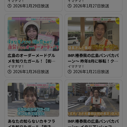
り！石窯で焼くパン屋さん
イマナマ！
高原誠吉食堂【たまにはそ
イマナマ！
2026年1月29日放送
2026年1月27日放送
とランチ】
広島のオーダーメードグル
IMP.椿泰我の広島パンパカパ
メを知りたガール！【街ネ
ーン～ 昨年8月に移転！クリ
タ！知りたガール】
イマナマ！
ームパンがオススメのパン
イマナマ！
2026年1月26日放送
2026年1月21日放送
屋さん
あなたの知らないカキフラ
IMP.椿泰我の広島パンパカパ
イを知りたガール【街ネ
ーン～ イタリアンシェフが