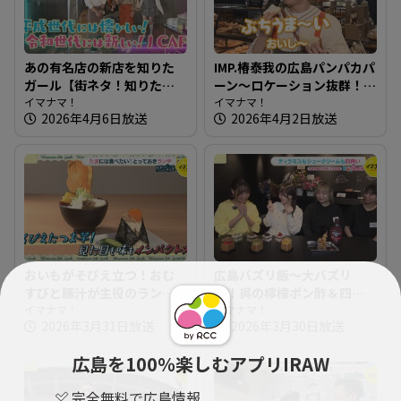
あの有名店の新店を知りた
IMP.椿泰我の広島パンパカパ
ガール【街ネタ！知りたガ
ーン～ロケーション抜群！
ール】
イマナマ！
観光客も集まる人気スポッ
イマナマ！
2026年4月6日放送
2026年4月2日放送
トのパン屋さん
おいもがそびえ立つ！おむ
広島バズリ飯～大バズリ
すびと豚汁が主役のランチ
中！呉の檸檬ポン酢＆四角
～おむすびと豚汁 nae【た
イマナマ！
いスイーツ【街ネタ！知り
イマナマ！
2026年3月31日放送
2026年3月30日放送
まにはそとランチ】
たガール】
広島を100％楽しむアプリIRAW
完全無料で広島情報