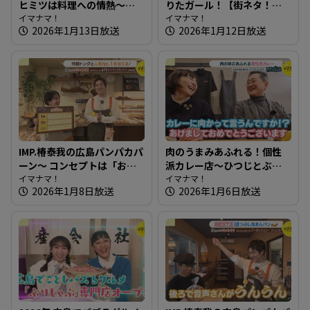
ヒミツは料理への情熱～春
りたガール！【街ネタ！知
蕾【たまにはそとランチ】
イマナマ！
りたガール】
イマナマ！
2026年1月13日放送
2026年1月12日放送
IMP.椿泰我の広島パンパカパ
肉のうまみあふれる！個性
ーン～ コンセプトは「おい
派カレー店～ひつじとぶた
しいパンは人を幸せにす
イマナマ！
【たまにはそとランチ】
イマナマ！
2026年1月8日放送
2026年1月6日放送
る」150種類のパンが並ぶ人
気店