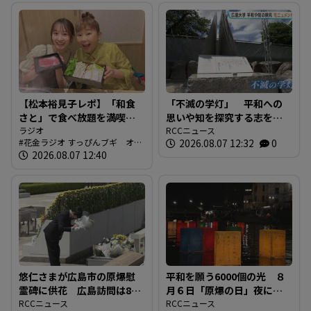
【松本裕見子レポ】「和食
「不滅の学灯」 平和への
さと」で食べ放題を満喫！
思いや知を探究する志をモ
「さとしゃぶ」を体験！！
ラジオ
ニュメントに 広島大学発
RCCニュース
花金ラジオ すっぴんブギ オン
2026.08.07 12:32
0
（RCCラジオ「花金ラジオ
祥の地 東千田キャンパス
エア情報
2026.08.07 12:40
すっぴんブギ」企画）
に設置
悠仁さまが広島市の原爆慰
平和を願う6000個の光 ８
霊碑に供花 広島訪問は8年
月６日「原爆の日」夜に、
ぶり
RCCニュース
犠牲者を追悼する灯ろう流
RCCニュース