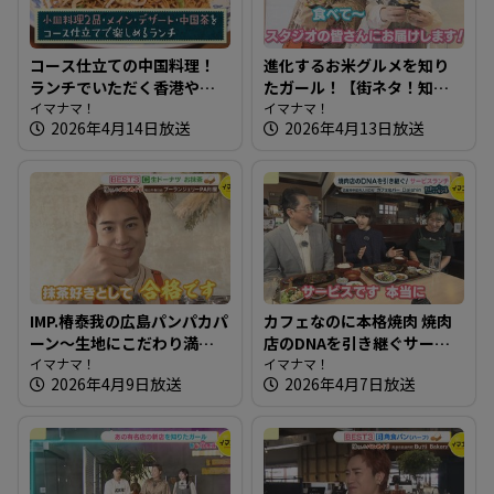
コース仕立ての中国料理！
進化するお米グルメを知り
ランチでいただく香港やき
たガール！【街ネタ！知り
そば～犀の角【たまにはそ
イマナマ！
たガール】
イマナマ！
2026年4月14日放送
2026年4月13日放送
とランチ】
IMP.椿泰我の広島パンパカパ
カフェなのに本格焼肉 焼肉
ーン～生地にこだわり満
店のDNAを引き継ぐサービ
点！レストランでも使用の
イマナマ！
スランチ～カフェ＆バー
イマナマ！
2026年4月9日放送
2026年4月7日放送
パン
Daishin【たまにはそとラン
チ】