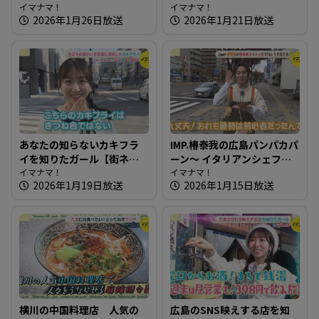
タ！知りたガール】
イマナマ！
ームパンがオススメのパン
イマナマ！
2026年1月26日放送
2026年1月21日放送
屋さん
あなたの知らないカキフラ
IMP.椿泰我の広島パンパカパ
イを知りたガール【街ネ
ーン～ イタリアンシェフが
タ！知りたガール】
イマナマ！
作るこだわり満点のパン屋
イマナマ！
2026年1月19日放送
2026年1月15日放送
さん
横川の中国料理店 人気の
広島のSNS映えする店を知