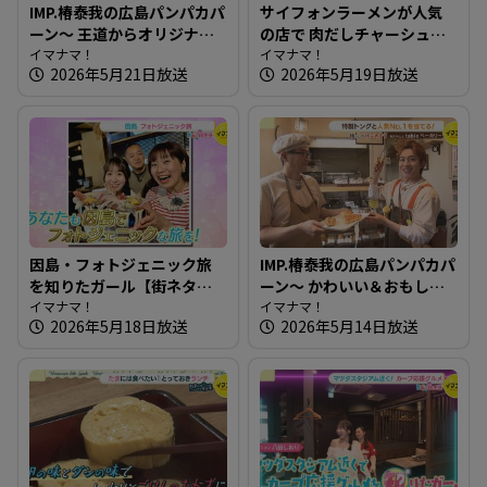
IMP.椿泰我の広島パンパカパ
サイフォンラーメンが人気
ーン～ 王道からオリジナル
の店で 肉だしチャーシュー
まで！老若男女が楽しめる
イマナマ！
めん～大重食堂【たまには
イマナマ！
2026年5月21日放送
2026年5月19日放送
パン屋さんへ
そとランチ】
因島・フォトジェニック旅
IMP.椿泰我の広島パンパカパ
を知りたガール【街ネタ！
ーン～ かわいい＆おもしろ
知りたガール】
イマナマ！
いパン！ 四季折々の味も楽
イマナマ！
2026年5月18日放送
2026年5月14日放送
しめるお店