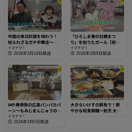
中国の東北料理を味わう！
「ひろしま春の牡蠣まつ
知られざるガチ中華店～韓
り」を知りたガール【街ネ
華 美食屋【たまにはそとラ
イマナマ！
タ！知りたガール】
イマナマ！
2026年3月10日放送
2026年3月9日放送
ンチ】
IMP.椿泰我の広島パンパカパ
大きないけすの鮮魚で！鮮
ーン～もみじまんじゅうの
やかな和食御膳～割烹 大学
老舗が運営するパン屋さん
イマナマ！
【たまにはそとランチ】
2026年3月5日放送
へ