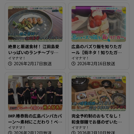
絶景と厳選食材！ 江田島愛
広島のバズり飯を知りたガ
いっぱいのランチ～ブリコ
ール【街ネタ！知りたガー
ラージュ ディセット【たま
イマナマ！
ル】
イマナマ！
2026年2月17日放送
2026年2月16日放送
にはそとランチ】
IMP.椿泰我の広島パンパカパ
完全予約制のおもてなし！
ーン～素材にこだわり！ベ
和食御膳でお昼のぜいたく
ーグル・総菜パンのお店＆
イマナマ！
～和ごころ 成【たまにはそ
イマナマ！
2026年2月12日放送
2026年2月10日放送
IMP.広島ライブへ突撃！椿く
とランチ】