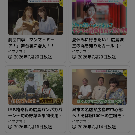
劇団四季「マンマ・ミー
夏休みに行きたい！ 広島城
ア！」舞台裏に潜入！！
三の丸を知りたガール【街
イマナマ！
ネタ！知りたガール】
イマナマ！
2026年7月20日放送
2026年7月20日放送
IMP.椿泰我の広島パンパカパ
呉市の名店が広島市中心部
ーン～旬の野菜＆果物使用
へ！そば粉100％の生粉そば
のパン オリジナリティ満載
イマナマ！
～饕餮庵【たまにはそとラ
イマナマ！
2026年7月16日放送
2026年7月14日放送
のパン屋さんへ
ンチ】