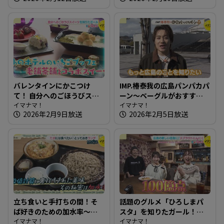
んに重大発表が！？
バレンタインにかこつけ
IMP.椿泰我の広島パンパカパ
て！ 自分へのごほうびスイ
ーン～ベーグルがおすす
ーツを知りたガール【街ネ
イマナマ！
め！生ドーナツも絶品のパ
イマナマ！
2026年2月9日放送
2026年2月5日放送
タ！知りたガール】
ン屋さん
立ち食いと手打ちの間！そ
話題のグルメ「ひろしまパ
ば好きのための加水率～江
スタ」を知りたガール！
戸そば 孫吉【たまにはそと
イマナマ！
【街ネタ！知りたガール】
イマナマ！