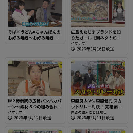
そば×うどん=ちゃんぽんの
広島えたじまブランドを知
お好み焼き～お好み焼き め
りたガール【街ネタ！知り
ぐりや【たまにはそとラン
たガール】
イマナマ！
2026年3月16日放送
チ】
IMP.椿泰我の広島パンパカパ
森脇良太 VS. 森脇健児 スカ
ーン～素材５つの組み合わ
ウトリレー対決！ 完結編
せにこだわるカレーパン専
イマナマ！
【県人ことば駅伝】
原晋の県人ことば駅伝
2026年3月12日放送
2026年3月11日放送
門店