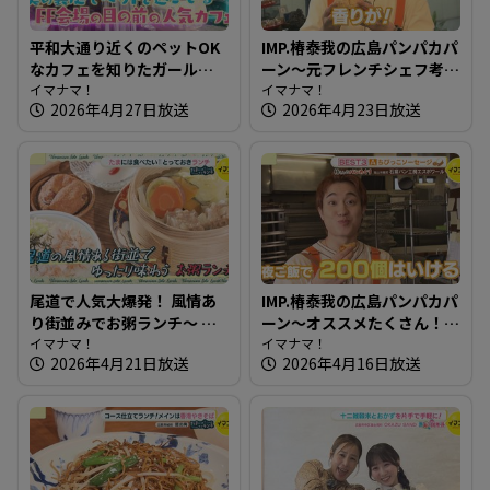
平和大通り近くのペットOK
IMP.椿泰我の広島パンパカパ
なカフェを知りたガール
ーン～元フレンチシェフ考
【街ネタ！知りたガール】
イマナマ！
案！薔薇酵母使用のパン屋
イマナマ！
2026年4月27日放送
2026年4月23日放送
さん
尾道で人気大爆発！ 風情あ
IMP.椿泰我の広島パンパカパ
り街並みでお粥ランチ～ 小
ーン～オススメたくさん！
料理屋 実【たまにはそとラ
イマナマ！
完売必至の映えるパン屋さ
イマナマ！
2026年4月21日放送
2026年4月16日放送
ンチ】
ん