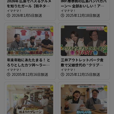
2026年 広島でバズるグルメ
IMP.椿泰我の広島パンパカパ
を知りたガール【街ネタ！
ーン～ 全部おいしい！アレ
知りたガール】
イマナマ！
ンジパンが豊富なお店
イマナマ！
2026年1月5日放送
2025年12月18日放送
年末年始にあたたまる！ と
三井アウトレットパーク倉
ろりとしたカツ丼～ラーメ
敷で父娘世代の “クリプ
ン・中華 哲【たまにはそと
イマナマ！
レ”探し【街ネタ知りたガー
イマナマ！
20205年12月16日放送
2025年12月15日放送
ランチ】
ル】