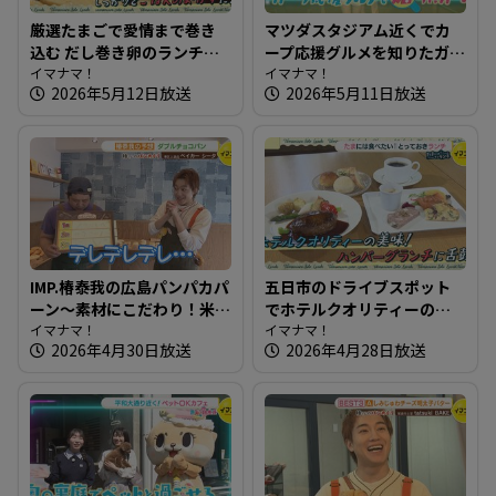
厳選たまごで愛情まで巻き
マツダスタジアム近くでカ
込む だし巻き卵のランチ～
ープ応援グルメを知りたガ
たちまち食堂【たまにはそ
イマナマ！
ール【街ネタ！知りたガー
イマナマ！
2026年5月12日放送
2026年5月11日放送
とランチ】
ル】
IMP.椿泰我の広島パンパカパ
五日市のドライブスポット
ーン～素材にこだわり！米
でホテルクオリティーのハ
粉パンを作る体にいいパン
イマナマ！
ンバーグ～いろはビレッジ
イマナマ！
2026年4月30日放送
2026年4月28日放送
屋さん
【たまにはそとランチ】