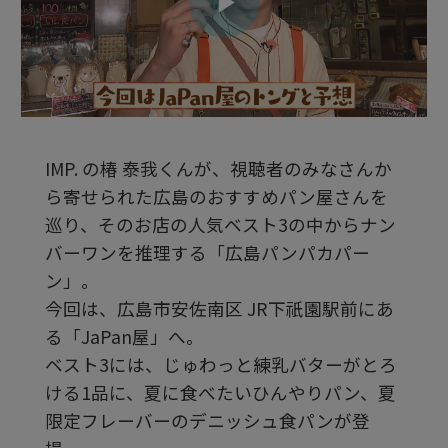
ビ
デ
IMP. の椿 泰我くんが、視聴者のみなさんか
オ
ら寄せられた広島のおすすめパン屋さんを
巡り、そのお店の人気ベスト3の中からナン
を
バーワンを推理する「広島パンパカパー
ン」。
今回は、広島市安佐南区 JR下祇園駅前にあ
再
る「JaPan屋」へ。
ベスト3には、じゅわっと練乳バターがとろ
生
ける1品に、夏に食べたいひんやりパン、夏
限定フレーバーのデニッシュ食パンが登