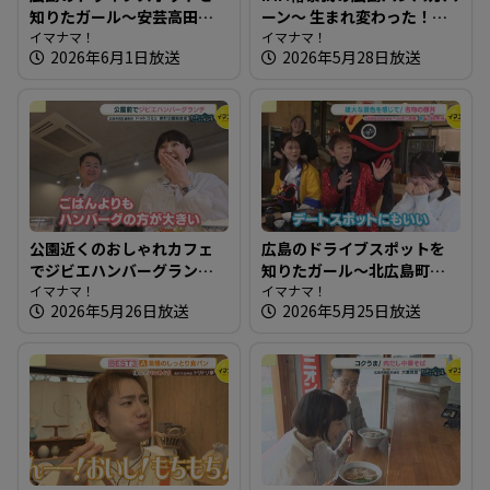
知りたガール～安芸高田市
ーン～ 生まれ変わった！？
編【街ネタ！知りたガー
イマナマ！
以前もお邪魔したパン屋さ
イマナマ！
2026年6月1日放送
2026年5月28日放送
ル】
んへ
公園近くのおしゃれカフェ
広島のドライブスポットを
でジビエハンバーグランチ
知りたガール～北広島町編
～ドットコミュ 都町公園前
イマナマ！
【街ネタ！知りたガール】
イマナマ！
2026年5月26日放送
2026年5月25日放送
食堂【たまにはそとラン
チ】