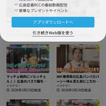
広島密着RCCの番組動画配信
豪華なプレゼントやイベント
IMP.椿泰我の広島パンパカパ
広島の韓国料理の名店で変
アプリダウンロードへ
ーン～味も見た目も大満
わらぬ極旨スンドゥブ～オ
足！クロワッサン専門店 ＆
イマナマ！
ンドルバン【たまにはそと
イマナマ！
引き続きWeb版を使う
2026年3月26日放送
2026年3月24日放送
椿泰我 IMP.初！始球式に挑
ランチ】
戦
マッチョ焼肉にソルッチェ
IMP.椿泰我の広島パンパカパ
ル♪♪ 広島のバズり飯を知
ーン～味＆見た目にこだわ
りたガール【街ネタ！知り
イマナマ！
り！新商品も人気なパン屋
イマナマ！
2026年3月23日放送
2026年3月19日放送
たガール】
さん