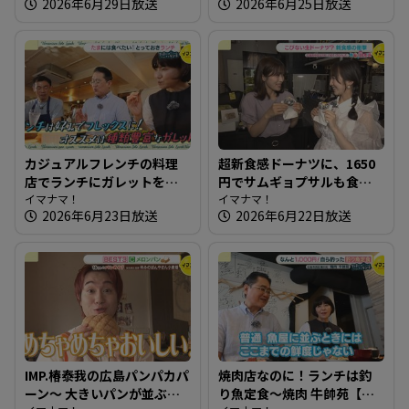
2026年6月29日放送
2026年6月25日放送
され店
カジュアルフレンチの料理
超新食感ドーナツに、1650
店でランチにガレットを！
円でサムギョプサルも食べ
～ブラッスリーワカノ【た
イマナマ！
放題ランチ 広島で行列が
イマナマ！
2026年6月23日放送
2026年6月22日放送
まにはそとランチ】
できる店を知りたガール
【街ネタ！知りたガール】
IMP.椿泰我の広島パンパカパ
焼肉店なのに！ランチは釣
ーン～ 大きいパンが並ぶ！
り魚定食～焼肉 牛帥苑【た