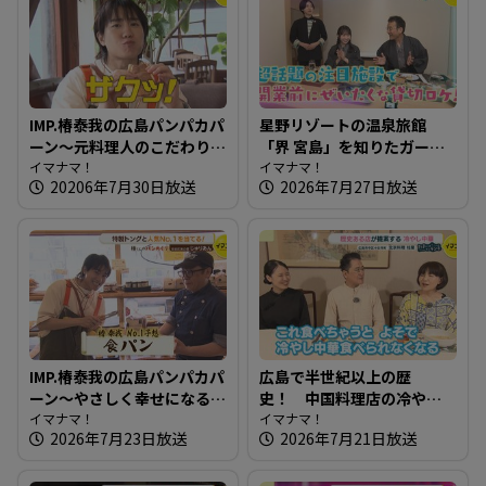
IMP.椿泰我の広島パンパカパ
星野リゾートの温泉旅館
ーン～元料理人のこだわり
「界 宮島」を知りたガール
満載！食感が楽しいパン屋
イマナマ！
【街ネタ！知りたガール】
イマナマ！
20206年7月30日放送
2026年7月27日放送
さん
IMP.椿泰我の広島パンパカパ
広島で半世紀以上の歴
ーン～やさしく幸せになる
史！ 中国料理店の冷やし
パン屋さん
イマナマ！
中華～ 北京料理 桂蘭【たま
イマナマ！
2026年7月23日放送
2026年7月21日放送
にはそとランチ】