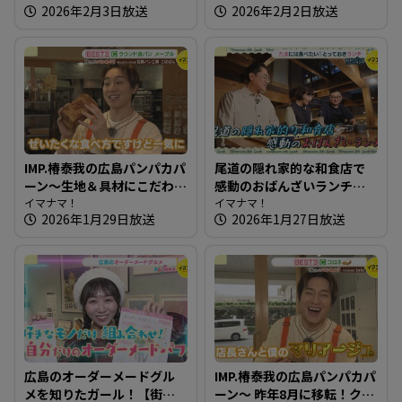
2026年2月3日放送
2026年2月2日放送
ランチ】
IMP.椿泰我の広島パンパカパ
尾道の隠れ家的な和食店で
ーン～生地＆具材にこだわ
感動のおばんざいランチ～
り！石窯で焼くパン屋さん
イマナマ！
高原誠吉食堂【たまにはそ
イマナマ！
2026年1月29日放送
2026年1月27日放送
とランチ】
広島のオーダーメードグル
IMP.椿泰我の広島パンパカパ
メを知りたガール！【街ネ
ーン～ 昨年8月に移転！クリ