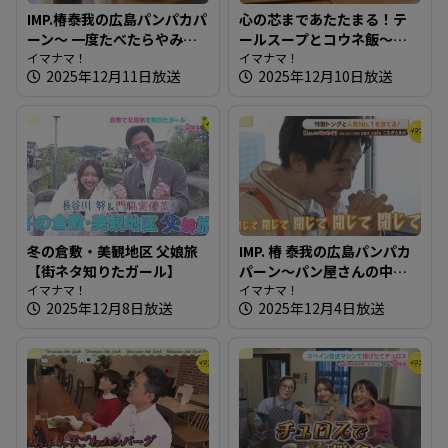
IMP.椿泰我の広島パンパカパ
心の芯まであたたまる！テ
ーン～ 一度たべたらやみつ
ールスープとコウネ飯～き
きになる！子どもも大好き
イマナマ！
っぽ【たまにはそとラン
イマナマ！
2025年12月11日放送
2025年12月10日放送
な食パン
チ】
冬の倉敷・美観地区 父娘旅
IMP. 椿 泰我の広島パンパカ
【街ネタ知りたガール】
パーン～パン屋さんの中に
イマナマ！
鉄板！？鉄板で作るカフェ
イマナマ！
2025年12月8日放送
2025年12月4日放送
メニューも豊富な人気店
へ！