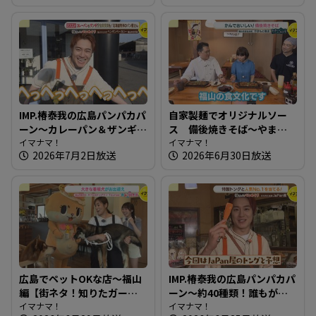
IMP.椿泰我の広島パンパカパ
自家製麺でオリジナルソー
ーン～カレーパン＆ザンギ!?
ス 備後焼きそば～やまも
金賞受賞も！ 北海道発祥の
イマナマ！
と商店【たまにはそとラン
イマナマ！
2026年7月2日放送
2026年6月30日放送
パン屋さん
チ】
広島でペットOKな店～福山
IMP.椿泰我の広島パンパカパ
編【街ネタ！知りたガー
ーン～約40種類！誰もがお
ル】
イマナマ！
いしいと思うパンが並ぶ愛
イマナマ！