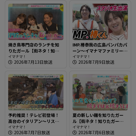
焼き鳥専門店のランチを知
IMP.椿泰我の広島パンパカパ
りたガール【街ネタ！知り
ーン～イマナマファミリー
たガール】
イマナマ！
IMP. 椿泰我くん2度目のスタ
イマナマ！
2026年7月13日放送
2026年7月9日放送
ジオ登場！
予約推奨！テレビ初登場！
夏の新しい麺を知りたガー
高台のイタリアン～リスト
ル【街ネタ！知りたガー
ランテ ヌック【たまにはそ
イマナマ！
ル】
イマナマ！
2026年7月7日放送
2026年7月6日放送
とランチ】