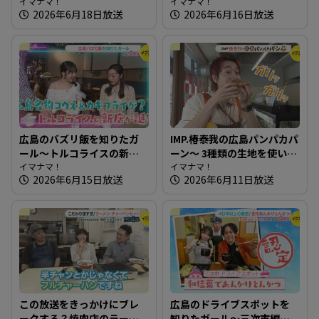
子どもに大人気の愛され店
イマナマ！
まにはそとランチ】
イマナマ！
2026年6月18日放送
2026年6月16日放送
広島のバズリ飯を知りたガ
IMP.椿泰我の広島パンパカパ
ール～トルコライスの新店
ーン～ 3種類の生地を使い分
＆360度カメラ完備の最新カ
イマナマ！
けるベーグル専門店
イマナマ！
2026年6月15日放送
2026年6月11日放送
フェ 【街ネタ！知りたガー
ル】
この放送をきっかけにブレ
広島のドライブスポットを
ークする？焼肉店のラーメ
知りたガール～三次市編