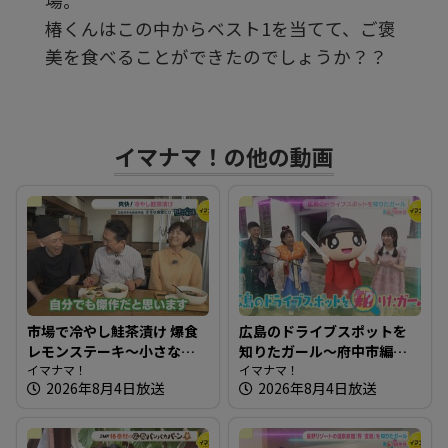
場。
す
椿くんはこの中からベスト1を当てて、ご褒
美を食べることができたのでしょうか？？
る
イマナマ！の他の動画
市場で冷やし鮭茶漬け 爆食
広島のドライブスポットを
レモンステーキ～小さな食
知りたガール～府中市編
堂ヒロ【たまにはそとラン
イマナマ！
【街ネタ！知りたガール】
イマナマ！
2026年8月4日放送
2026年8月4日放送
チ】