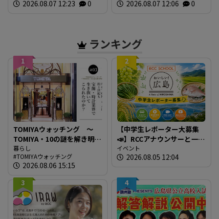
2026.08.07 12:23
0
2026.08.07 12:06
0
し 原爆ドーム前を流れる
元安川で
ランキング
1
2
TOMIYAウォッチング ～
【中学生レポーター大募集
TOMIYA・10の謎を解き明か
📣】RCCアナウンサーと一緒
す～ 謎03 「なぜTOMIYAは
暮らし
に「広島の食」の現場を取
イベント
TOMIYAウォッチング
2026.08.05 12:04
約1世紀も宝飾・時計業界で
材しよう！
2026.08.06 15:15
生き抜いてこられたの
か？」
3
4