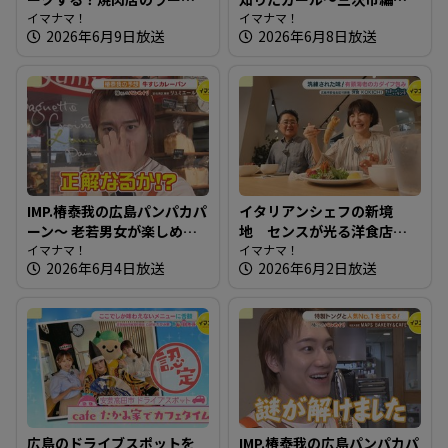
ンチャーハンセット～焼肉
イマナマ！
【街ネタ！知りたガール】
イマナマ！
2026年6月9日放送
2026年6月8日放送
じゅうじゅう【たまにはそ
とランチ】
IMP.椿泰我の広島パンパカパ
イタリアンシェフの新境
ーン～ 老若男女が楽しめ
地 センスが光る洋食店～
る！地域を照らすパン屋さ
イマナマ！
洋食 KOKICHI【たまにはそ
イマナマ！
2026年6月4日放送
2026年6月2日放送
ん
とランチ】
広島のドライブスポットを
IMP.椿泰我の広島パンパカパ