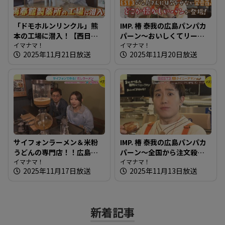
「ドモホルンリンクル」熊
IMP. 椿 泰我の広島パンパカ
本の工場に潜入！【西日本
パーン～おいしくてリーズ
完全制覇の旅】
イマナマ！
ナブル！イートインもでき
イマナマ！
2025年11月21日放送
2025年11月20日放送
る種類豊富なお店
サイフォンラーメン＆米粉
IMP. 椿 泰我の広島パンパカ
うどんの専門店！！広島の
パーン～全国から注文殺
新しい麺を知りたガール
イマナマ！
到！クイニーアマン専門店
イマナマ！
2025年11月17日放送
2025年11月13日放送
【街ネタ！知りたガール】
新着記事