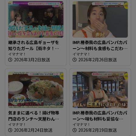
継承される広島ギョーザを
IMP.椿泰我の広島パンパカパ
知りたガール【街ネタ！知
ーン～材料も食感もこだわ
りたガール】
イマナマ！
り満点！もちもち生地のベ
イマナマ！
2026年3月2日放送
2026年2月26日放送
ーグル
気ままに選べる！揚げ物専
IMP.椿泰我の広島パンパカパ
門店のランチ～天屋わんや
ーン～味も材料も妥協な
【たまにはそとランチ】
イマナマ！
し！珍しい店名のパン屋さ
イマナマ！
2026年2月24日放送
2026年2月19日放送
ん