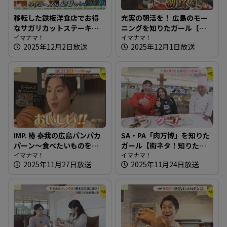
移転した鉄板洋食店でお得
充実の朝活を！ 広島のモー
なサガリカットステーキ～
ニングを知りたガール【街
洋風鉄板ダイニング 日向
イマナマ！
ネタ！知りたガール】
イマナマ！
2025年12月2日放送
2025年12月1日放送
【たまにはそとランチ】
IMP. 椿 泰我の広島パンパカ
SA・PA「肉万博」を知りた
パーン～食べたいものを追
ガール【街ネタ！知りたガ
求！約70種のパンが並ぶ店
イマナマ！
ール】
イマナマ！
2025年11月27日放送
2025年11月24日放送