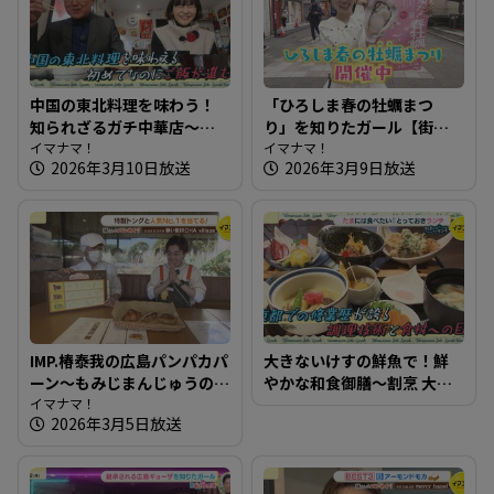
中国の東北料理を味わう！
「ひろしま春の牡蠣まつ
知られざるガチ中華店～韓
り」を知りたガール【街ネ
華 美食屋【たまにはそとラ
イマナマ！
タ！知りたガール】
イマナマ！
2026年3月10日放送
2026年3月9日放送
ンチ】
IMP.椿泰我の広島パンパカパ
大きないけすの鮮魚で！鮮
ーン～もみじまんじゅうの
やかな和食御膳～割烹 大学
老舗が運営するパン屋さん
イマナマ！
【たまにはそとランチ】
2026年3月5日放送
へ