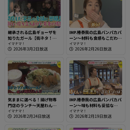
継承される広島ギョーザを
IMP.椿泰我の広島パンパカパ
知りたガール【街ネタ！知
ーン～材料も食感もこだわ
りたガール】
イマナマ！
り満点！もちもち生地のベ
イマナマ！
2026年3月2日放送
2026年2月26日放送
ーグル
気ままに選べる！揚げ物専
IMP.椿泰我の広島パンパカパ
門店のランチ～天屋わんや
ーン～味も材料も妥協な
【たまにはそとランチ】
イマナマ！
し！珍しい店名のパン屋さ
イマナマ！
2026年2月24日放送
2026年2月19日放送
ん