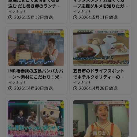
込む だし巻き卵のランチ～
ープ応援グルメを知りたガ
たちまち食堂【たまにはそ
イマナマ！
ール【街ネタ！知りたガー
イマナマ！
2026年5月12日放送
2026年5月11日放送
とランチ】
ル】
IMP.椿泰我の広島パンパカパ
五日市のドライブスポット
ーン～素材にこだわり！米
でホテルクオリティーのハ
粉パンを作る体にいいパン
イマナマ！
ンバーグ～いろはビレッジ
イマナマ！
2026年4月30日放送
2026年4月28日放送
屋さん
【たまにはそとランチ】