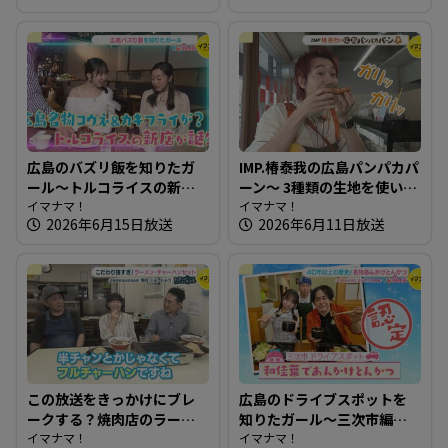
広島のバズリ飯を知りたガ
IMP.椿泰我の広島パンパカパ
ール～トルコライスの新店
ーン～ 3種類の生地を使い分
＆360度カメラ完備の最新カ
イマナマ！
けるベーグル専門店
イマナマ！
2026年6月15日放送
2026年6月11日放送
フェ 【街ネタ！知りたガー
ル】
この放送をきっかけにブレ
広島のドライブスポットを
ークする？焼肉店のラーメ
知りたガール～三次市編
ンチャーハンセット～焼肉
イマナマ！
【街ネタ！知りたガール】
イマナマ！