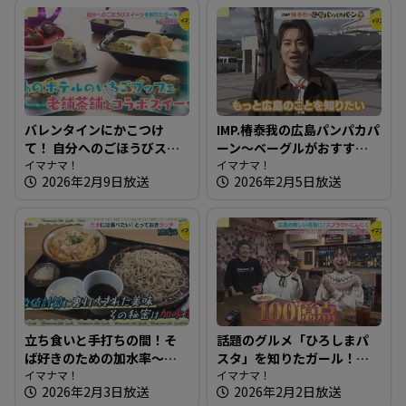
バレンタインにかこつけ
IMP.椿泰我の広島パンパカパ
て！ 自分へのごほうびスイ
ーン～ベーグルがおすす
ーツを知りたガール【街ネ
イマナマ！
め！生ドーナツも絶品のパ
イマナマ！
2026年2月9日放送
2026年2月5日放送
タ！知りたガール】
ン屋さん
立ち食いと手打ちの間！そ
話題のグルメ「ひろしまパ
ば好きのための加水率～江
スタ」を知りたガール！
戸そば 孫吉【たまにはそと
イマナマ！
【街ネタ！知りたガール】
イマナマ！
2026年2月3日放送
2026年2月2日放送
ランチ】