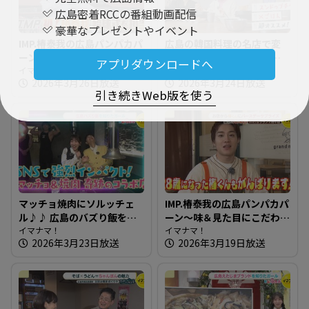
広島密着RCCの番組動画配信
豪華なプレゼントやイベント
IMP.椿泰我の広島パンパカパ
広島の韓国料理の名店で変
ーン～味も見た目も大満
わらぬ極旨スンドゥブ～オ
アプリダウンロードへ
足！クロワッサン専門店 ＆
イマナマ！
ンドルバン【たまにはそと
イマナマ！
2026年3月26日放送
2026年3月24日放送
椿泰我 IMP.初！始球式に挑
ランチ】
引き続きWeb版を使う
戦
マッチョ焼肉にソルッチェ
IMP.椿泰我の広島パンパカパ
ル♪♪ 広島のバズり飯を知
ーン～味＆見た目にこだわ
りたガール【街ネタ！知り
イマナマ！
り！新商品も人気なパン屋
イマナマ！
2026年3月23日放送
2026年3月19日放送
たガール】
さん