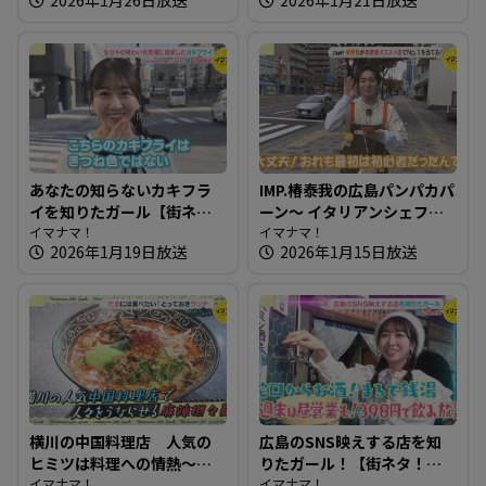
屋さん
あなたの知らないカキフラ
IMP.椿泰我の広島パンパカパ
イを知りたガール【街ネ
ーン～ イタリアンシェフが
タ！知りたガール】
イマナマ！
作るこだわり満点のパン屋
イマナマ！
2026年1月19日放送
2026年1月15日放送
さん
横川の中国料理店 人気の
広島のSNS映えする店を知
ヒミツは料理への情熱～春
りたガール！【街ネタ！知
蕾【たまにはそとランチ】
イマナマ！
りたガール】
イマナマ！