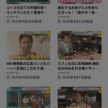
コース仕立ての中国料理！
進化するお米グルメを知り
ランチでいただく香港やき
たガール！【街ネタ！知り
そば～犀の角【たまにはそ
イマナマ！
たガール】
イマナマ！
2026年4月14日放送
2026年4月13日放送
とランチ】
IMP.椿泰我の広島パンパカパ
カフェなのに本格焼肉 焼肉
ーン～生地にこだわり満
店のDNAを引き継ぐサービ
点！レストランでも使用の
イマナマ！
スランチ～カフェ＆バー
イマナマ！
2026年4月9日放送
2026年4月7日放送
パン
Daishin【たまにはそとラン
チ】