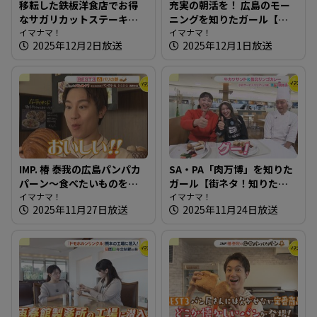
移転した鉄板洋食店でお得
充実の朝活を！ 広島のモー
なサガリカットステーキ～
ニングを知りたガール【街
洋風鉄板ダイニング 日向
イマナマ！
ネタ！知りたガール】
イマナマ！
2025年12月2日放送
2025年12月1日放送
【たまにはそとランチ】
IMP. 椿 泰我の広島パンパカ
SA・PA「肉万博」を知りた
パーン～食べたいものを追
ガール【街ネタ！知りたガ
求！約70種のパンが並ぶ店
イマナマ！
ール】
イマナマ！
2025年11月27日放送
2025年11月24日放送