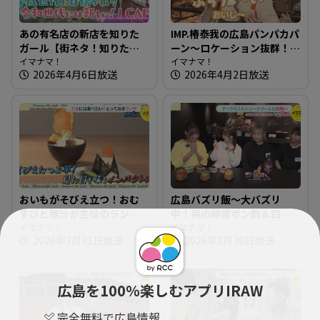
あの有名店の新店を知りた
IMP.椿泰我の広島パンパカパ
ガール【街ネタ！知りたガ
ーン～ロケーション抜群！
ール】
イマナマ！
観光客も集まる人気スポッ
イマナマ！
2026年4月6日放送
2026年4月2日放送
トのパン屋さん
おいもがそびえ立つ！おむ
広島バズリ飯～大バズリ
すびと豚汁が主役のランチ
中！呉の檸檬ポン酢＆四角
～おむすびと豚汁 nae【た
イマナマ！
いスイーツ【街ネタ！知り
イマナマ！
2026年3月31日放送
2026年3月30日放送
まにはそとランチ】
たガール】
広島を100％楽しむアプリIRAW
完全無料で広島情報