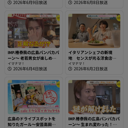
2026年6月9日放送
2026年6月8日放送
じゅうじゅう【たまにはそ
とランチ】
IMP.椿泰我の広島パンパカパ
イタリアンシェフの新境
ーン～ 老若男女が楽しめ
地 センスが光る洋食店～
る！地域を照らすパン屋さ
イマナマ！
洋食 KOKICHI【たまにはそ
イマナマ！
2026年6月4日放送
2026年6月2日放送
ん
とランチ】
広島のドライブスポットを
IMP.椿泰我の広島パンパカパ
知りたガール～安芸高田市
ーン～ 生まれ変わった！？