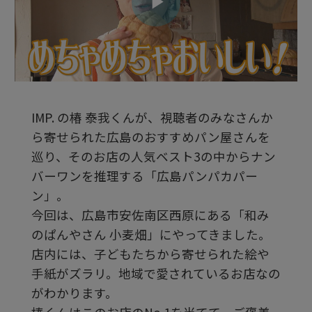
ビ
デ
IMP. の椿 泰我くんが、視聴者のみなさんか
オ
ら寄せられた広島のおすすめパン屋さんを
巡り、そのお店の人気ベスト3の中からナン
を
バーワンを推理する「広島パンパカパー
ン」。
今回は、広島市安佐南区西原にある「和み
再
のぱんやさん 小麦畑」にやってきました。
店内には、子どもたちから寄せられた絵や
生
手紙がズラリ。地域で愛されているお店なの
がわかります。