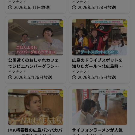
編【街ネタ！知りたガー
イマナマ！
以前もお邪魔したパン屋さ
イマナマ！
2026年6月1日放送
2026年5月28日放送
ル】
んへ
公園近くのおしゃれカフェ
広島のドライブスポットを
でジビエハンバーグランチ
知りたガール～北広島町編
～ドットコミュ 都町公園前
イマナマ！
【街ネタ！知りたガール】
イマナマ！
2026年5月26日放送
2026年5月25日放送
食堂【たまにはそとラン
チ】
IMP.椿泰我の広島パンパカパ
サイフォンラーメンが人気