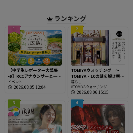
（全国天気）
ランキング
1
2
【中学生レポーター大募集
TOMIYAウォッチング ～
📣】RCCアナウンサーと一緒
TOMIYA・10の謎を解き明か
に「広島の食」の現場を取
イベント
す～ 謎03 「なぜTOMIYAは
暮らし
2026.08.05 12:04
TOMIYAウォッチング
材しよう！
約1世紀も宝飾・時計業界で
2026.08.06 15:15
生き抜いてこられたの
か？」
3
4