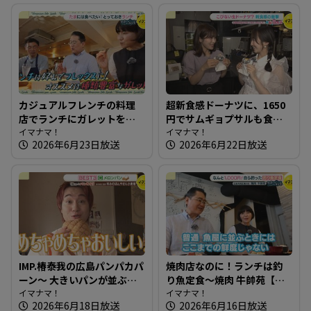
カジュアルフレンチの料理
超新食感ドーナツに、1650
店でランチにガレットを！
円でサムギョプサルも食べ
～ブラッスリーワカノ【た
イマナマ！
放題ランチ 広島で行列が
イマナマ！
2026年6月23日放送
2026年6月22日放送
まにはそとランチ】
できる店を知りたガール
【街ネタ！知りたガール】
IMP.椿泰我の広島パンパカパ
焼肉店なのに！ランチは釣
ーン～ 大きいパンが並ぶ！
り魚定食～焼肉 牛帥苑【た
子どもに大人気の愛され店
イマナマ！
まにはそとランチ】
イマナマ！
2026年6月18日放送
2026年6月16日放送