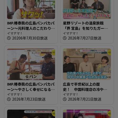
IMP.椿泰我の広島パンパカパ
星野リゾートの温泉旅館
ーン～元料理人のこだわり
「界 宮島」を知りたガール
満載！食感が楽しいパン屋
イマナマ！
【街ネタ！知りたガール】
イマナマ！
20206年7月30日放送
2026年7月27日放送
さん
IMP.椿泰我の広島パンパカパ
広島で半世紀以上の歴
ーン～やさしく幸せになる
史！ 中国料理店の冷やし
パン屋さん
イマナマ！
中華～ 北京料理 桂蘭【たま
イマナマ！
2026年7月23日放送
2026年7月21日放送
にはそとランチ】