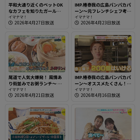
平和大通り近くのペットOK
IMP.椿泰我の広島パンパカパ
なカフェを知りたガール
ーン～元フレンチシェフ考
【街ネタ！知りたガール】
イマナマ！
案！薔薇酵母使用のパン屋
イマナマ！
2026年4月27日放送
2026年4月23日放送
さん
尾道で人気大爆発！ 風情あ
IMP.椿泰我の広島パンパカパ
り街並みでお粥ランチ～ 小
ーン～オススメたくさん！
料理屋 実【たまにはそとラ
イマナマ！
完売必至の映えるパン屋さ
イマナマ！
2026年4月21日放送
2026年4月16日放送
ンチ】
ん