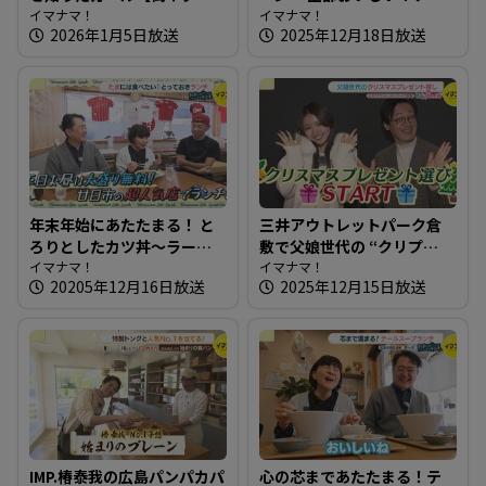
知りたガール】
イマナマ！
ンジパンが豊富なお店
イマナマ！
2026年1月5日放送
2025年12月18日放送
年末年始にあたたまる！ と
三井アウトレットパーク倉
ろりとしたカツ丼～ラーメ
敷で父娘世代の “クリプ
ン・中華 哲【たまにはそと
イマナマ！
レ”探し【街ネタ知りたガー
イマナマ！
20205年12月16日放送
2025年12月15日放送
ランチ】
ル】
IMP.椿泰我の広島パンパカパ
心の芯まであたたまる！テ