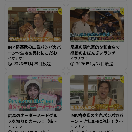
IMP.椿泰我の広島パンパカパ
尾道の隠れ家的な和食店で
ーン～生地＆具材にこだわ
感動のおばんざいランチ～
り！石窯で焼くパン屋さん
イマナマ！
高原誠吉食堂【たまにはそ
イマナマ！
2026年1月29日放送
2026年1月27日放送
とランチ】
広島のオーダーメードグル
IMP.椿泰我の広島パンパカパ
メを知りたガール！【街ネ
ーン～ 昨年8月に移転！クリ
タ！知りたガール】
イマナマ！
ームパンがオススメのパン
イマナマ！
2026年1月26日放送
2026年1月21日放送