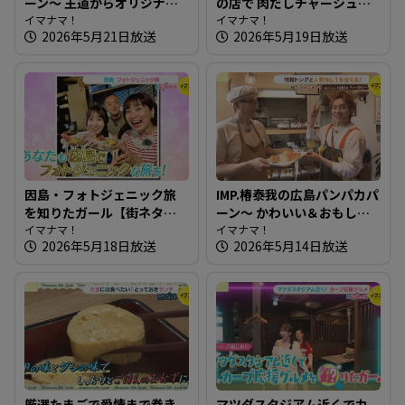
ーン～ 王道からオリジナル
の店で 肉だしチャーシュー
まで！老若男女が楽しめる
イマナマ！
めん～大重食堂【たまには
イマナマ！
2026年5月21日放送
2026年5月19日放送
パン屋さんへ
そとランチ】
因島・フォトジェニック旅
IMP.椿泰我の広島パンパカパ
を知りたガール【街ネタ！
ーン～ かわいい＆おもしろ
知りたガール】
イマナマ！
いパン！ 四季折々の味も楽
イマナマ！
2026年5月18日放送
2026年5月14日放送
しめるお店
厳選たまごで愛情まで巻き
マツダスタジアム近くでカ