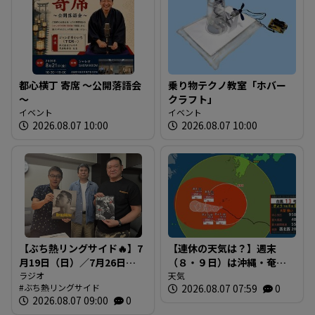
都心横丁 寄席 ～公開落語会
乗り物テクノ教室「ホバー
～
クラフト」
イベント
イベント
2026.08.07 10:00
2026.08.07 10:00
【ぶち熱リングサイド🔥】7
【連休の天気は？】週末
月19日（日）／7月26日
（８・９日）は沖縄・奄美
（日）放送内容
ラジオ
地方で台風接近に伴い大荒
天気
ぶち熱リングサイド
2026.08.07 07:59
0
れの予想 西日本・東海地
2026.08.07 09:00
0
方中心に危険な暑さ続く