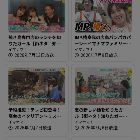
焼き鳥専門店のランチを知
IMP.椿泰我の広島パンパカパ
りたガール【街ネタ！知り
ーン～イマナマファミリー
たガール】
イマナマ！
IMP. 椿泰我くん2度目のスタ
イマナマ！
2026年7月13日放送
2026年7月9日放送
ジオ登場！
予約推奨！テレビ初登場！
夏の新しい麺を知りたガー
高台のイタリアン～リスト
ル【街ネタ！知りたガー
ランテ ヌック【たまにはそ
イマナマ！
ル】
イマナマ！
2026年7月7日放送
2026年7月6日放送
とランチ】