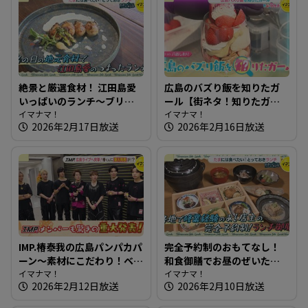
絶景と厳選食材！ 江田島愛
広島のバズり飯を知りたガ
いっぱいのランチ～ブリコ
ール【街ネタ！知りたガー
ラージュ ディセット【たま
イマナマ！
ル】
イマナマ！
2026年2月17日放送
2026年2月16日放送
にはそとランチ】
IMP.椿泰我の広島パンパカパ
完全予約制のおもてなし！
ーン～素材にこだわり！ベ
和食御膳でお昼のぜいたく
ーグル・総菜パンのお店＆
イマナマ！
～和ごころ 成【たまにはそ
イマナマ！
2026年2月12日放送
2026年2月10日放送
IMP.広島ライブへ突撃！椿く
とランチ】
んに重大発表が！？