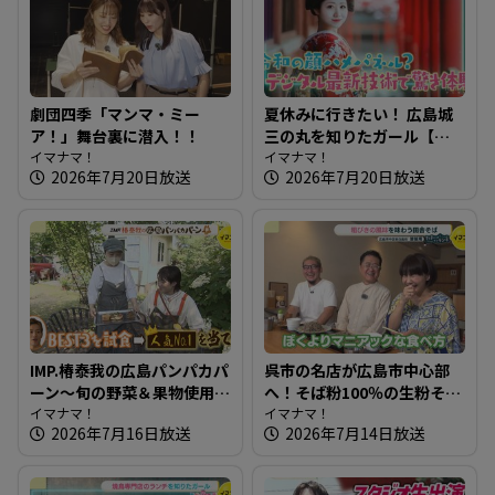
劇団四季「マンマ・ミー
夏休みに行きたい！ 広島城
ア！」舞台裏に潜入！！
三の丸を知りたガール【街
イマナマ！
ネタ！知りたガール】
イマナマ！
2026年7月20日放送
2026年7月20日放送
IMP.椿泰我の広島パンパカパ
呉市の名店が広島市中心部
ーン～旬の野菜＆果物使用
へ！そば粉100％の生粉そば
のパン オリジナリティ満載
イマナマ！
～饕餮庵【たまにはそとラ
イマナマ！
2026年7月16日放送
2026年7月14日放送
のパン屋さんへ
ンチ】