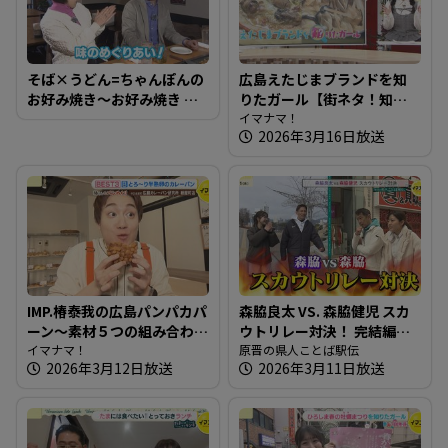
そば×うどん=ちゃんぽんの
広島えたじまブランドを知
お好み焼き～お好み焼き め
りたガール【街ネタ！知り
ぐりや【たまにはそとラン
たガール】
イマナマ！
2026年3月16日放送
チ】
IMP.椿泰我の広島パンパカパ
森脇良太 VS. 森脇健児 スカ
ーン～素材５つの組み合わ
ウトリレー対決！ 完結編
せにこだわるカレーパン専
イマナマ！
【県人ことば駅伝】
原晋の県人ことば駅伝
2026年3月12日放送
2026年3月11日放送
門店