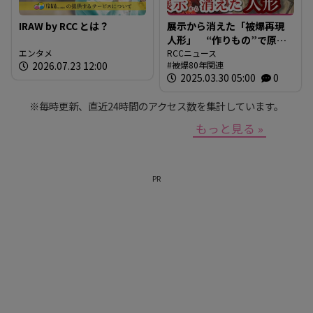
IRAW by RCC とは？
展示から消えた「被爆再現
人形」 “作りもの”で原爆
エンタメ
を伝えるとは 現代アート
RCCニュース
2026.07.23 12:00
被爆80年関連
作家が調査研究 人形の持
2025.03.30 05:00
0
つ “力” と “危うさ”
※毎時更新、直近24時間のアクセス数を集計しています。
もっと見る »
PR