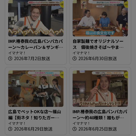
IMP.椿泰我の広島パンパカパ
自家製麺でオリジナルソー
ーン～カレーパン＆ザンギ!?
ス 備後焼きそば～やまも
金賞受賞も！ 北海道発祥の
イマナマ！
と商店【たまにはそとラン
イマナマ！
2026年7月2日放送
2026年6月30日放送
パン屋さん
チ】
広島でペットOKな店～福山
IMP.椿泰我の広島パンパカパ
編【街ネタ！知りたガー
ーン～約40種類！誰もがお
ル】
イマナマ！
いしいと思うパンが並ぶ愛
イマナマ！
2026年6月29日放送
2026年6月25日放送
され店