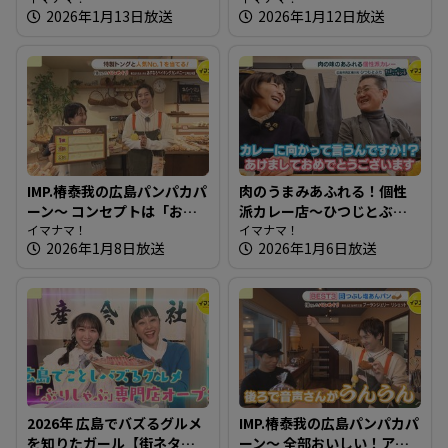
2026年1月13日放送
2026年1月12日放送
IMP.椿泰我の広島パンパカパ
肉のうまみあふれる！個性
ーン～ コンセプトは「おい
派カレー店～ひつじとぶた
しいパンは人を幸せにす
イマナマ！
【たまにはそとランチ】
イマナマ！
2026年1月8日放送
2026年1月6日放送
る」150種類のパンが並ぶ人
気店
2026年 広島でバズるグルメ
IMP.椿泰我の広島パンパカパ
を知りたガール【街ネタ！
ーン～ 全部おいしい！アレ