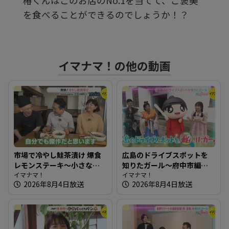
椿くんはこのお店のNo.1を当てて、ご褒美
す
を食べることができるのでしょうか！？
る
イマナマ！の他の動画
市場で冷やし鮭茶漬け 爆食
広島のドライブスポットを
レモンステーキ～小さな食
知りたガール～府中市編
堂ヒロ【たまにはそとラン
イマナマ！
【街ネタ！知りたガール】
イマナマ！
2026年8月4日放送
2026年8月4日放送
チ】