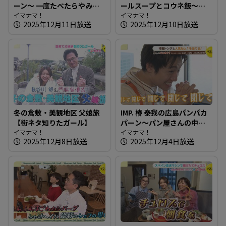
ーン～ 一度たべたらやみつ
ールスープとコウネ飯～き
きになる！子どもも大好き
イマナマ！
っぽ【たまにはそとラン
イマナマ！
2025年12月11日放送
2025年12月10日放送
な食パン
チ】
冬の倉敷・美観地区 父娘旅
IMP. 椿 泰我の広島パンパカ
【街ネタ知りたガール】
パーン～パン屋さんの中に
イマナマ！
鉄板！？鉄板で作るカフェ
イマナマ！
2025年12月8日放送
2025年12月4日放送
メニューも豊富な人気店
へ！