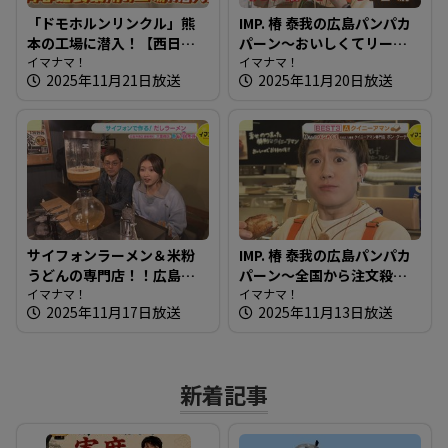
「ドモホルンリンクル」熊
IMP. 椿 泰我の広島パンパカ
本の工場に潜入！【西日本
パーン～おいしくてリーズ
完全制覇の旅】
イマナマ！
ナブル！イートインもでき
イマナマ！
2025年11月21日放送
2025年11月20日放送
る種類豊富なお店
サイフォンラーメン＆米粉
IMP. 椿 泰我の広島パンパカ
うどんの専門店！！広島の
パーン～全国から注文殺
新しい麺を知りたガール
イマナマ！
到！クイニーアマン専門店
イマナマ！
2025年11月17日放送
2025年11月13日放送
【街ネタ！知りたガール】
新着記事