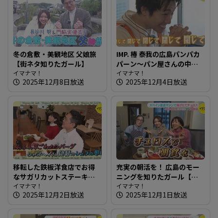
冬の倉敷・美観地区 父娘旅
IMP. 椿 泰我の広島パンパカ
【街ネタ知りたガール】
パーン～パン屋さんの中に
イマナマ！
鉄板！？鉄板で作るカフェ
イマナマ！
2025年12月8日放送
2025年12月4日放送
メニューも豊富な人気店
へ！
移転した鉄板洋食店でお得
充実の朝活を！ 広島のモー
なサガリカットステーキ～
ニングを知りたガール【街
洋風鉄板ダイニング 日向
イマナマ！
ネタ！知りたガール】
イマナマ！
2025年12月2日放送
2025年12月1日放送
【たまにはそとランチ】