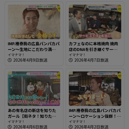
IMP.椿泰我の広島パンパカパ
カフェなのに本格焼肉 焼肉
ーン～生地にこだわり満
店のDNAを引き継ぐサービ
点！レストランでも使用の
イマナマ！
スランチ～カフェ＆バー
イマナマ！
2026年4月9日放送
2026年4月7日放送
パン
Daishin【たまにはそとラン
チ】
あの有名店の新店を知りた
IMP.椿泰我の広島パンパカパ
ガール【街ネタ！知りたガ
ーン～ロケーション抜群！
ール】
イマナマ！
観光客も集まる人気スポッ
イマナマ！
2026年4月6日放送
2026年4月2日放送
トのパン屋さん