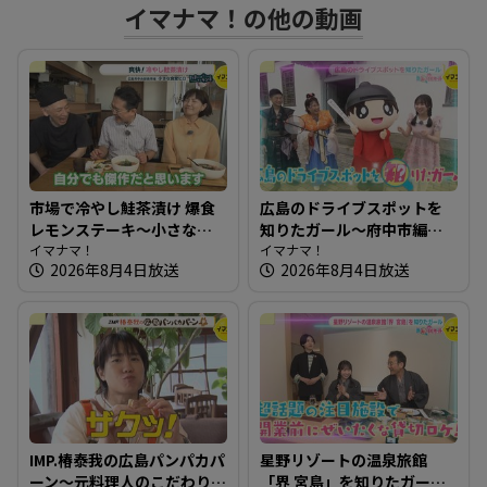
す
イマナマ！の他の動画
る
市場で冷やし鮭茶漬け 爆食
広島のドライブスポットを
レモンステーキ～小さな食
知りたガール～府中市編
堂ヒロ【たまにはそとラン
イマナマ！
【街ネタ！知りたガール】
イマナマ！
2026年8月4日放送
2026年8月4日放送
チ】
IMP.椿泰我の広島パンパカパ
星野リゾートの温泉旅館
ーン～元料理人のこだわり
「界 宮島」を知りたガール