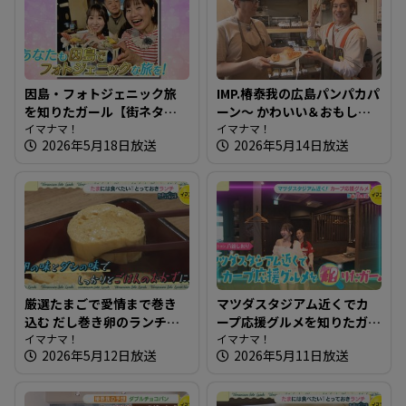
因島・フォトジェニック旅
IMP.椿泰我の広島パンパカパ
を知りたガール【街ネタ！
ーン～ かわいい＆おもしろ
知りたガール】
イマナマ！
いパン！ 四季折々の味も楽
イマナマ！
2026年5月18日放送
2026年5月14日放送
しめるお店
厳選たまごで愛情まで巻き
マツダスタジアム近くでカ
込む だし巻き卵のランチ～
ープ応援グルメを知りたガ
たちまち食堂【たまにはそ
イマナマ！
ール【街ネタ！知りたガー
イマナマ！
2026年5月12日放送
2026年5月11日放送
とランチ】
ル】