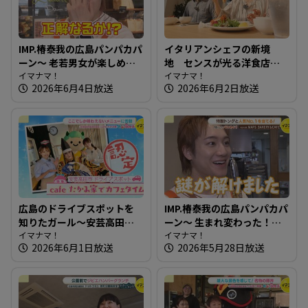
IMP.椿泰我の広島パンパカパ
イタリアンシェフの新境
ーン～ 老若男女が楽しめ
地 センスが光る洋食店～
る！地域を照らすパン屋さ
イマナマ！
洋食 KOKICHI【たまにはそ
イマナマ！
2026年6月4日放送
2026年6月2日放送
ん
とランチ】
広島のドライブスポットを
IMP.椿泰我の広島パンパカパ
知りたガール～安芸高田市
ーン～ 生まれ変わった！？
編【街ネタ！知りたガー
イマナマ！
以前もお邪魔したパン屋さ
イマナマ！
2026年6月1日放送
2026年5月28日放送
ル】
んへ