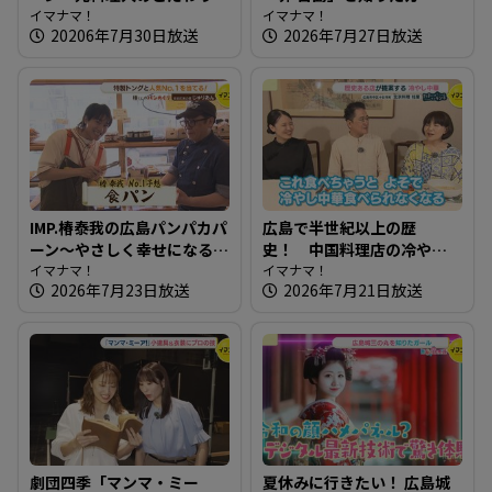
満載！食感が楽しいパン屋
イマナマ！
【街ネタ！知りたガール】
イマナマ！
20206年7月30日放送
2026年7月27日放送
さん
IMP.椿泰我の広島パンパカパ
広島で半世紀以上の歴
ーン～やさしく幸せになる
史！ 中国料理店の冷やし
パン屋さん
イマナマ！
中華～ 北京料理 桂蘭【たま
イマナマ！
2026年7月23日放送
2026年7月21日放送
にはそとランチ】
劇団四季「マンマ・ミー
夏休みに行きたい！ 広島城