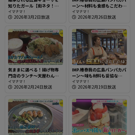
知りたガール【街ネタ！知
ーン～材料も食感もこだわ
りたガール】
イマナマ！
り満点！もちもち生地のベ
イマナマ！
2026年3月2日放送
2026年2月26日放送
ーグル
気ままに選べる！揚げ物専
IMP.椿泰我の広島パンパカパ
門店のランチ～天屋わんや
ーン～味も材料も妥協な
【たまにはそとランチ】
イマナマ！
し！珍しい店名のパン屋さ
イマナマ！
2026年2月24日放送
2026年2月19日放送
ん