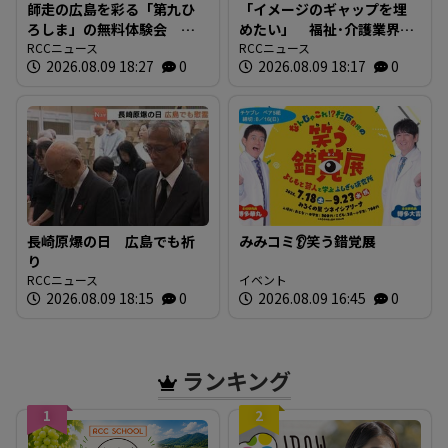
師走の広島を彩る「第九ひ
「イメージのギャップを埋
ろしま」の無料体験会 指
めたい」 福祉･介護業界と
揮者に沼尻竜典さん迎え
RCCニュース
求職者つなぐ 福祉の就職
RCCニュース
2026.08.09 18:27
0
2026.08.09 18:17
0
今年は12月20日に開催
総合フェア 広島
長崎原爆の日 広島でも祈
みみコミ👂笑う錯覚展
り
RCCニュース
イベント
2026.08.09 18:15
0
2026.08.09 16:45
0
ランキング
1
2