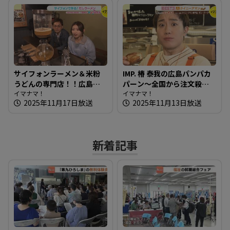
サイフォンラーメン＆米粉
IMP. 椿 泰我の広島パンパカ
うどんの専門店！！広島の
パーン～全国から注文殺
新しい麺を知りたガール
イマナマ！
到！クイニーアマン専門店
イマナマ！
2025年11月17日放送
2025年11月13日放送
【街ネタ！知りたガール】
新着記事