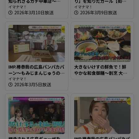
知られざるガチ中華店～韓
り」を知りたガール【街ネ
華 美食屋【たまにはそとラ
イマナマ！
タ！知りたガール】
イマナマ！
2026年3月10日放送
2026年3月9日放送
ンチ】
IMP.椿泰我の広島パンパカパ
大きないけすの鮮魚で！鮮
ーン～もみじまんじゅうの
やかな和食御膳～割烹 大学
老舗が運営するパン屋さん
イマナマ！
【たまにはそとランチ】
2026年3月5日放送
へ
継承される広島ギョーザを
IMP.椿泰我の広島パンパカパ