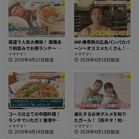
尾道で人気大爆発！ 風情あ
IMP.椿泰我の広島パンパカパ
り街並みでお粥ランチ～ 小
ーン～オススメたくさん！
料理屋 実【たまにはそとラ
イマナマ！
完売必至の映えるパン屋さ
イマナマ！
2026年4月21日放送
2026年4月16日放送
ンチ】
ん
コース仕立ての中国料理！
進化するお米グルメを知り
ランチでいただく香港やき
たガール！【街ネタ！知り
そば～犀の角【たまにはそ
イマナマ！
たガール】
イマナマ！
2026年4月14日放送
2026年4月13日放送
とランチ】