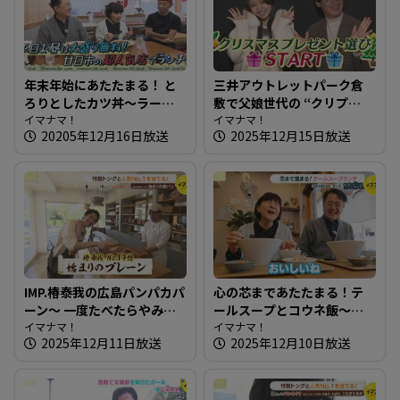
年末年始にあたたまる！ と
三井アウトレットパーク倉
ろりとしたカツ丼～ラーメ
敷で父娘世代の “クリプ
ン・中華 哲【たまにはそと
イマナマ！
レ”探し【街ネタ知りたガー
イマナマ！
20205年12月16日放送
2025年12月15日放送
ランチ】
ル】
IMP.椿泰我の広島パンパカパ
心の芯まであたたまる！テ
ーン～ 一度たべたらやみつ
ールスープとコウネ飯～き
きになる！子どもも大好き
イマナマ！
っぽ【たまにはそとラン
イマナマ！
2025年12月11日放送
2025年12月10日放送
な食パン
チ】