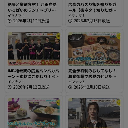
絶景と厳選食材！ 江田島愛
広島のバズり飯を知りたガ
いっぱいのランチ～ブリコ
ール【街ネタ！知りたガー
ラージュ ディセット【たま
イマナマ！
ル】
イマナマ！
2026年2月17日放送
2026年2月16日放送
にはそとランチ】
IMP.椿泰我の広島パンパカパ
完全予約制のおもてなし！
ーン～素材にこだわり！ベ
和食御膳でお昼のぜいたく
ーグル・総菜パンのお店＆
イマナマ！
～和ごころ 成【たまにはそ
イマナマ！
2026年2月12日放送
2026年2月10日放送
IMP.広島ライブへ突撃！椿く
とランチ】
んに重大発表が！？