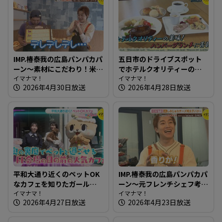
IMP.椿泰我の広島パンパカパ
五日市のドライブスポット
ーン～素材にこだわり！米
でホテルクオリティーのハ
粉パンを作る体にいいパン
イマナマ！
ンバーグ～いろはビレッジ
イマナマ！
2026年4月30日放送
2026年4月28日放送
屋さん
【たまにはそとランチ】
平和大通り近くのペットOK
IMP.椿泰我の広島パンパカパ
なカフェを知りたガール
ーン～元フレンチシェフ考
【街ネタ！知りたガール】
イマナマ！
案！薔薇酵母使用のパン屋
イマナマ！
2026年4月27日放送
2026年4月23日放送
さん