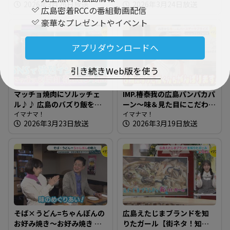
2026年3月26日放送
2026年3月24日放送
椿泰我 IMP.初！始球式に挑
ランチ】
広島密着RCCの番組動画配信
戦
豪華なプレゼントやイベント
アプリダウンロードへ
引き続きWeb版を使う
マッチョ焼肉にソルッチェ
IMP.椿泰我の広島パンパカパ
ル♪♪ 広島のバズり飯を知
ーン～味＆見た目にこだわ
りたガール【街ネタ！知り
イマナマ！
り！新商品も人気なパン屋
イマナマ！
2026年3月23日放送
2026年3月19日放送
たガール】
さん
そば×うどん=ちゃんぽんの
広島えたじまブランドを知
お好み焼き～お好み焼き め
りたガール【街ネタ！知り