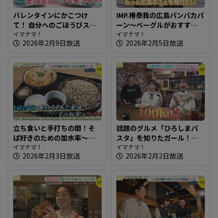
バレンタインにかこつけ
IMP.椿泰我の広島パンパカパ
て！ 自分へのごほうびスイ
ーン～ベーグルがおすす
ーツを知りたガール【街ネ
イマナマ！
め！生ドーナツも絶品のパ
イマナマ！
2026年2月9日放送
2026年2月5日放送
タ！知りたガール】
ン屋さん
立ち食いと手打ちの間！そ
話題のグルメ「ひろしまパ
ば好きのための加水率～江
スタ」を知りたガール！
戸そば 孫吉【たまにはそと
イマナマ！
【街ネタ！知りたガール】
イマナマ！
2026年2月3日放送
2026年2月2日放送
ランチ】