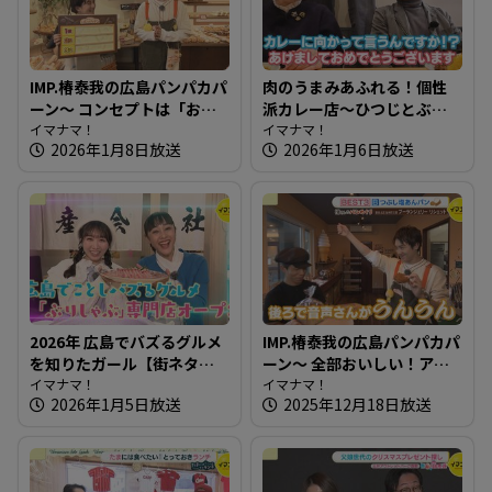
IMP.椿泰我の広島パンパカパ
肉のうまみあふれる！個性
ーン～ コンセプトは「おい
派カレー店～ひつじとぶた
しいパンは人を幸せにす
イマナマ！
【たまにはそとランチ】
イマナマ！
2026年1月8日放送
2026年1月6日放送
る」150種類のパンが並ぶ人
気店
2026年 広島でバズるグルメ
IMP.椿泰我の広島パンパカパ
を知りたガール【街ネタ！
ーン～ 全部おいしい！アレ
知りたガール】
イマナマ！
ンジパンが豊富なお店
イマナマ！
2026年1月5日放送
2025年12月18日放送