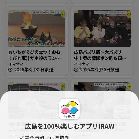
おいもがそびえ立つ！おむ
広島バズリ飯～大バズリ
すびと豚汁が主役のランチ
中！呉の檸檬ポン酢＆四角
～おむすびと豚汁 nae【た
イマナマ！
いスイーツ【街ネタ！知り
イマナマ！
2026年3月31日放送
2026年3月30日放送
まにはそとランチ】
たガール】
IMP.椿泰我の広島パンパカパ
広島の韓国料理の名店で変
広島を100％楽しむアプリIRAW
ーン～味も見た目も大満
わらぬ極旨スンドゥブ～オ
足！クロワッサン専門店 ＆
イマナマ！
ンドルバン【たまにはそと
イマナマ！
完全無料で広島情報