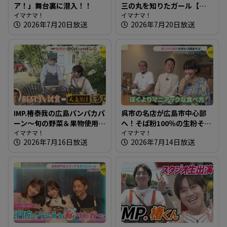
ア！」舞台裏に潜入！！
三の丸を知りたガール【街
イマナマ！
ネタ！知りたガール】
イマナマ！
2026年7月20日放送
2026年7月20日放送
IMP.椿泰我の広島パンパカパ
呉市の名店が広島市中心部
ーン～旬の野菜＆果物使用
へ！そば粉100％の生粉そば
のパン オリジナリティ満載
イマナマ！
～饕餮庵【たまにはそとラ
イマナマ！
2026年7月16日放送
2026年7月14日放送
のパン屋さんへ
ンチ】