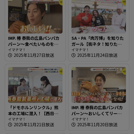
IMP. 椿 泰我の広島パンパカ
SA・PA「肉万博」を知りた
パーン～食べたいものを追
ガール【街ネタ！知りたガ
求！約70種のパンが並ぶ店
イマナマ！
ール】
イマナマ！
2025年11月27日放送
2025年11月24日放送
「ドモホルンリンクル」熊
IMP. 椿 泰我の広島パンパカ
本の工場に潜入！【西日本
パーン～おいしくてリーズ
完全制覇の旅】
イマナマ！
ナブル！イートインもでき
イマナマ！
2025年11月21日放送
2025年11月20日放送
る種類豊富なお店