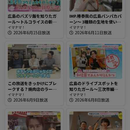
広島のバズリ飯を知りたガ
IMP.椿泰我の広島パンパカパ
ール～トルコライスの新店
ーン～ 3種類の生地を使い分
＆360度カメラ完備の最新カ
イマナマ！
けるベーグル専門店
イマナマ！
2026年6月15日放送
2026年6月11日放送
フェ 【街ネタ！知りたガー
ル】
この放送をきっかけにブレ
広島のドライブスポットを
ークする？焼肉店のラーメ
知りたガール～三次市編
ンチャーハンセット～焼肉
イマナマ！
【街ネタ！知りたガール】
イマナマ！
2026年6月9日放送
2026年6月8日放送
じゅうじゅう【たまにはそ
とランチ】