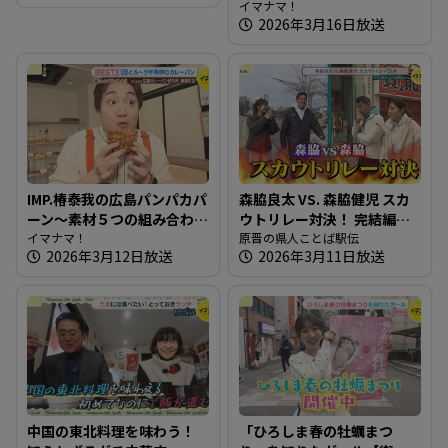
ぐりや【たまにはそとラン
たガール】
イマナマ！
2026年3月16日放送
チ】
IMP.椿泰我の広島パンパカパ
森脇良太 VS. 森脇健児 スカ
ーン～素材５つの組み合わ
ウトリレー対決！ 完結編
せにこだわるカレーパン専
イマナマ！
【県人ことば駅伝】
原晋の県人ことば駅伝
2026年3月12日放送
2026年3月11日放送
門店
中国の東北料理を味わう！
「ひろしま春の牡蠣まつ