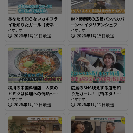
あなたの知らないカキフラ
IMP.椿泰我の広島パンパカパ
イを知りたガール【街ネ
ーン～ イタリアンシェフが
タ！知りたガール】
イマナマ！
作るこだわり満点のパン屋
イマナマ！
2026年1月19日放送
2026年1月15日放送
さん
横川の中国料理店 人気の
広島のSNS映えする店を知
ヒミツは料理への情熱～春
りたガール！【街ネタ！知
蕾【たまにはそとランチ】
イマナマ！
りたガール】
イマナマ！
2026年1月13日放送
2026年1月12日放送