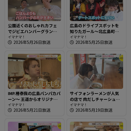
公園近くのおしゃれカフェ
広島のドライブスポットを
でジビエハンバーグランチ
知りたガール～北広島町編
～ドットコミュ 都町公園前
イマナマ！
【街ネタ！知りたガール】
イマナマ！
2026年5月26日放送
2026年5月25日放送
食堂【たまにはそとラン
チ】
IMP.椿泰我の広島パンパカパ
サイフォンラーメンが人気
ーン～ 王道からオリジナル
の店で 肉だしチャーシュー
まで！老若男女が楽しめる
イマナマ！
めん～大重食堂【たまには
イマナマ！
2026年5月21日放送
2026年5月19日放送
パン屋さんへ
そとランチ】