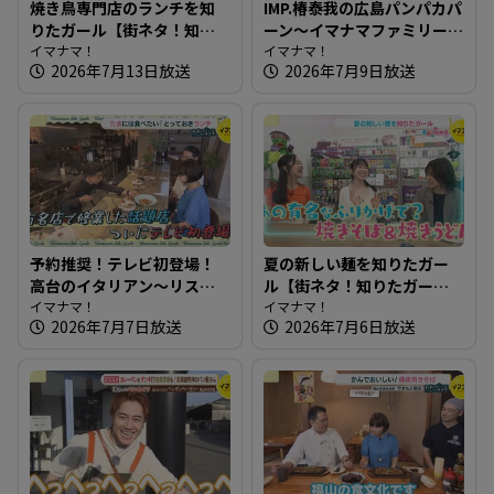
焼き鳥専門店のランチを知
IMP.椿泰我の広島パンパカパ
りたガール【街ネタ！知り
ーン～イマナマファミリー
たガール】
イマナマ！
IMP. 椿泰我くん2度目のスタ
イマナマ！
2026年7月13日放送
2026年7月9日放送
ジオ登場！
予約推奨！テレビ初登場！
夏の新しい麺を知りたガー
高台のイタリアン～リスト
ル【街ネタ！知りたガー
ランテ ヌック【たまにはそ
イマナマ！
ル】
イマナマ！
2026年7月7日放送
2026年7月6日放送
とランチ】