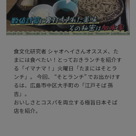
ビ
デ
食文化研究者 シャオヘイさんオススメ、た
オ
まには食べたい！とっておきランチを紹介す
る「イマナマ！」火曜日「たまにはそとラ
を
ンチ」。 今回、 “そとランチ” でお出かけす
るは、広島市中区大手町の「江戸そば 孫
吉」。
再
おいしさとコスパを両立する極旨日本そば
店を紹介。
生