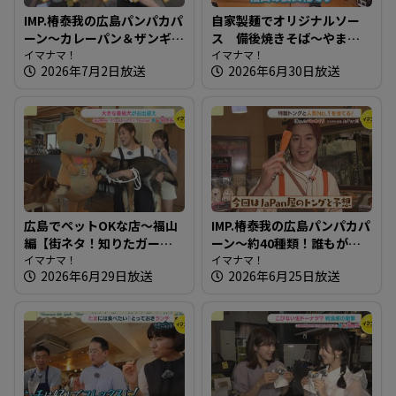
IMP.椿泰我の広島パンパカパ
自家製麺でオリジナルソー
ーン～カレーパン＆ザンギ!?
ス 備後焼きそば～やまも
金賞受賞も！ 北海道発祥の
イマナマ！
と商店【たまにはそとラン
イマナマ！
2026年7月2日放送
2026年6月30日放送
パン屋さん
チ】
広島でペットOKな店～福山
IMP.椿泰我の広島パンパカパ
編【街ネタ！知りたガー
ーン～約40種類！誰もがお
ル】
イマナマ！
いしいと思うパンが並ぶ愛
イマナマ！
2026年6月29日放送
2026年6月25日放送
され店