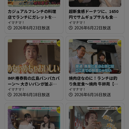
カジュアルフレンチの料理
超新食感ドーナツに、1650
店でランチにガレットを！
円でサムギョプサルも食べ
～ブラッスリーワカノ【た
イマナマ！
放題ランチ 広島で行列が
イマナマ！
2026年6月23日放送
2026年6月22日放送
まにはそとランチ】
できる店を知りたガール
【街ネタ！知りたガール】
IMP.椿泰我の広島パンパカパ
焼肉店なのに！ランチは釣
ーン～ 大きいパンが並ぶ！
り魚定食～焼肉 牛帥苑【た
子どもに大人気の愛され店
イマナマ！
まにはそとランチ】
イマナマ！
2026年6月18日放送
2026年6月16日放送