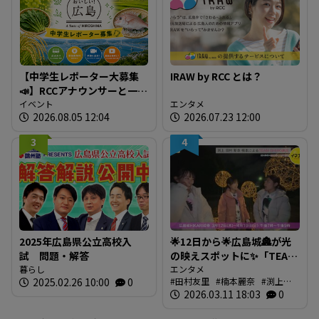
【中学生レポーター大募集
IRAW by RCC とは？
📣】RCCアナウンサーと一緒
に「広島の食」の現場を取
イベント
エンタメ
2026.08.05 12:04
2026.07.23 12:00
材しよう！
3
4
2025年広島県公立高校入
🌟12日から🌟広島城🏯が光
試 問題・解答
の映えスポットに✨「TEAM
暮らし
SHIRO」始動
エンタメ
2025.02.26 10:00
0
田村友里
楠本麗奈
渕上沙
❗【BUTSUBUTSU2】
紀
2026.03.11 18:03
新本穂乃佳
イマナマ
0
渕
上沙紀のBUTSUBUTSU