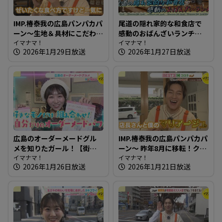
IMP.椿泰我の広島パンパカパ
尾道の隠れ家的な和食店で
ーン～生地＆具材にこだわ
感動のおばんざいランチ～
り！石窯で焼くパン屋さん
イマナマ！
高原誠吉食堂【たまにはそ
イマナマ！
2026年1月29日放送
2026年1月27日放送
とランチ】
広島のオーダーメードグル
IMP.椿泰我の広島パンパカパ
メを知りたガール！【街ネ
ーン～ 昨年8月に移転！クリ
タ！知りたガール】
イマナマ！
ームパンがオススメのパン
イマナマ！
2026年1月26日放送
2026年1月21日放送
屋さん