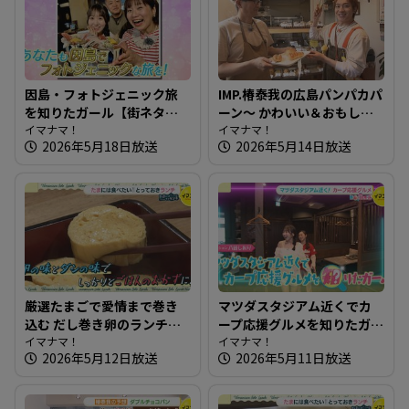
因島・フォトジェニック旅
IMP.椿泰我の広島パンパカパ
を知りたガール【街ネタ！
ーン～ かわいい＆おもしろ
知りたガール】
イマナマ！
いパン！ 四季折々の味も楽
イマナマ！
2026年5月18日放送
2026年5月14日放送
しめるお店
厳選たまごで愛情まで巻き
マツダスタジアム近くでカ
込む だし巻き卵のランチ～
ープ応援グルメを知りたガ
たちまち食堂【たまにはそ
イマナマ！
ール【街ネタ！知りたガー
イマナマ！
2026年5月12日放送
2026年5月11日放送
とランチ】
ル】