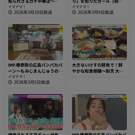
知られざるガチ中華店～韓
り」を知りたガール【街ネ
華 美食屋【たまにはそとラ
イマナマ！
タ！知りたガール】
イマナマ！
2026年3月10日放送
2026年3月9日放送
ンチ】
IMP.椿泰我の広島パンパカパ
大きないけすの鮮魚で！鮮
ーン～もみじまんじゅうの
やかな和食御膳～割烹 大学
老舗が運営するパン屋さん
イマナマ！
【たまにはそとランチ】
2026年3月5日放送
へ
継承される広島ギョーザを
IMP.椿泰我の広島パンパカパ