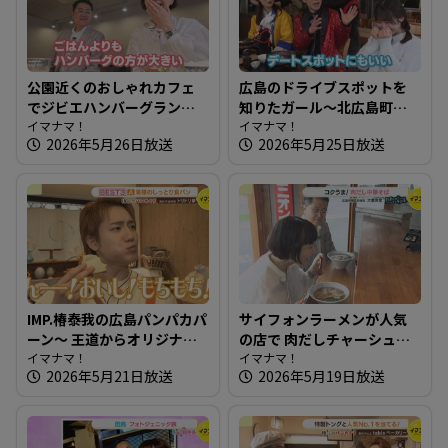
公園近くのおしゃれカフェ
広島のドライブスポットを
でジビエハンバーグランチ
知りたガール～北広島町編
～ドットコミュ 都町公園前
イマナマ！
【街ネタ！知りたガール】
イマナマ！
2026年5月26日放送
2026年5月25日放送
食堂【たまにはそとラン
チ】
IMP.椿泰我の広島パンパカパ
サイフォンラーメンが人気
ーン～ 王道からオリジナル
の店で 肉だしチャーシュー
まで！老若男女が楽しめる
イマナマ！
めん～大重食堂【たまには
イマナマ！
2026年5月21日放送
2026年5月19日放送
パン屋さんへ
そとランチ】