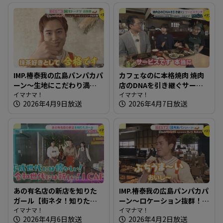
IMP.椿泰我の広島パンパカパ
カフェなのに本格焼肉 焼肉
ーン～生地にこだわり満
店のDNAを引き継ぐサービ
点！レストランでも使用の
イマナマ！
スランチ～カフェ＆バー
イマナマ！
2026年4月9日放送
2026年4月7日放送
パン
Daishin【たまにはそとラン
チ】
あの有名店の新店を知りた
IMP.椿泰我の広島パンパカパ
ガール【街ネタ！知りたガ
ーン～ロケーション抜群！
ール】
イマナマ！
観光客も集まる人気スポッ
イマナマ！
2026年4月6日放送
2026年4月2日放送
トのパン屋さん