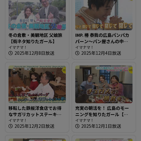
冬の倉敷・美観地区 父娘旅
IMP. 椿 泰我の広島パンパカ
【街ネタ知りたガール】
パーン～パン屋さんの中に
イマナマ！
鉄板！？鉄板で作るカフェ
イマナマ！
2025年12月8日放送
2025年12月4日放送
メニューも豊富な人気店
へ！
移転した鉄板洋食店でお得
充実の朝活を！ 広島のモー
なサガリカットステーキ～
ニングを知りたガール【街
洋風鉄板ダイニング 日向
イマナマ！
ネタ！知りたガール】
イマナマ！
2025年12月2日放送
2025年12月1日放送
【たまにはそとランチ】