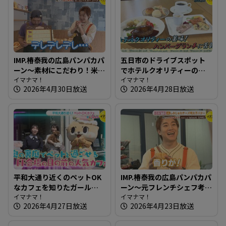
IMP.椿泰我の広島パンパカパ
五日市のドライブスポット
ーン～素材にこだわり！米
でホテルクオリティーのハ
粉パンを作る体にいいパン
イマナマ！
ンバーグ～いろはビレッジ
イマナマ！
2026年4月30日放送
2026年4月28日放送
屋さん
【たまにはそとランチ】
平和大通り近くのペットOK
IMP.椿泰我の広島パンパカパ
なカフェを知りたガール
ーン～元フレンチシェフ考
【街ネタ！知りたガール】
イマナマ！
案！薔薇酵母使用のパン屋
イマナマ！
2026年4月27日放送
2026年4月23日放送
さん