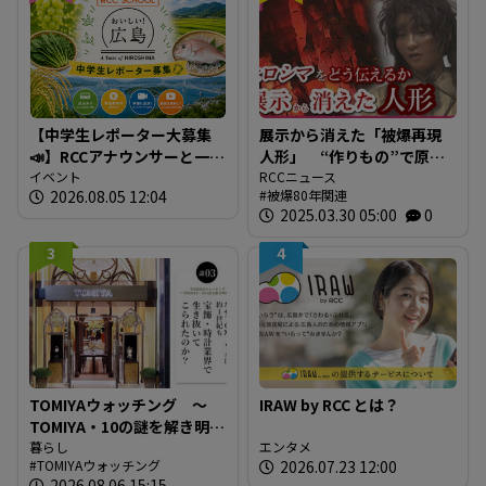
【中学生レポーター大募集
展示から消えた「被爆再現
📣】RCCアナウンサーと一緒
人形」 “作りもの”で原爆
に「広島の食」の現場を取
イベント
を伝えるとは 現代アート
RCCニュース
2026.08.05 12:04
被爆80年関連
材しよう！
作家が調査研究 人形の持
2025.03.30 05:00
0
つ “力” と “危うさ”
3
4
TOMIYAウォッチング ～
IRAW by RCC とは？
TOMIYA・10の謎を解き明か
す～ 謎03 「なぜTOMIYAは
暮らし
エンタメ
TOMIYAウォッチング
2026.07.23 12:00
約1世紀も宝飾・時計業界で
2026.08.06 15:15