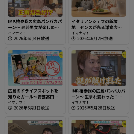
IMP.椿泰我の広島パンパカパ
イタリアンシェフの新境
ーン～ 老若男女が楽しめ
地 センスが光る洋食店～
る！地域を照らすパン屋さ
イマナマ！
洋食 KOKICHI【たまにはそ
イマナマ！
2026年6月4日放送
2026年6月2日放送
ん
とランチ】
広島のドライブスポットを
IMP.椿泰我の広島パンパカパ
知りたガール～安芸高田市
ーン～ 生まれ変わった！？
編【街ネタ！知りたガー
イマナマ！
以前もお邪魔したパン屋さ
イマナマ！
2026年6月1日放送
2026年5月28日放送
ル】
んへ