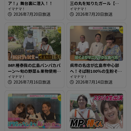
ア！」舞台裏に潜入！！
三の丸を知りたガール【街
イマナマ！
ネタ！知りたガール】
イマナマ！
2026年7月20日放送
2026年7月20日放送
IMP.椿泰我の広島パンパカパ
呉市の名店が広島市中心部
ーン～旬の野菜＆果物使用
へ！そば粉100％の生粉そば
のパン オリジナリティ満載
イマナマ！
～饕餮庵【たまにはそとラ
イマナマ！
2026年7月16日放送
2026年7月14日放送
のパン屋さんへ
ンチ】