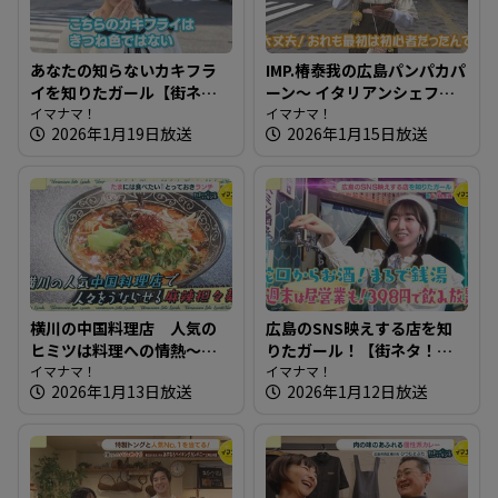
あなたの知らないカキフラ
IMP.椿泰我の広島パンパカパ
イを知りたガール【街ネ
ーン～ イタリアンシェフが
タ！知りたガール】
イマナマ！
作るこだわり満点のパン屋
イマナマ！
2026年1月19日放送
2026年1月15日放送
さん
横川の中国料理店 人気の
広島のSNS映えする店を知
ヒミツは料理への情熱～春
りたガール！【街ネタ！知
蕾【たまにはそとランチ】
イマナマ！
りたガール】
イマナマ！
2026年1月13日放送
2026年1月12日放送