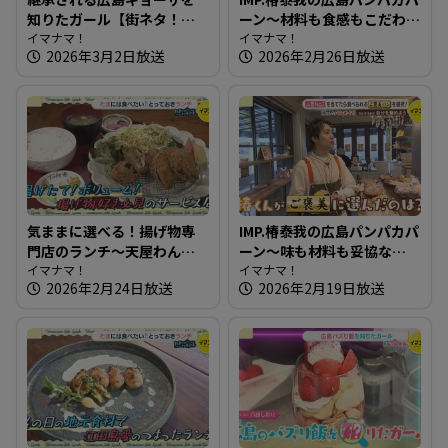
知りたガール【街ネタ！知
ーン～材料も食感もこだわ
りたガール】
イマナマ！
り満点！もちもち生地のベ
イマナマ！
2026年3月2日放送
2026年2月26日放送
ーグル
気ままに選べる！揚げ物専
IMP.椿泰我の広島パンパカパ
門店のランチ～天屋わんや
ーン～味も材料も妥協な
【たまにはそとランチ】
イマナマ！
し！珍しい店名のパン屋さ
イマナマ！
2026年2月24日放送
2026年2月19日放送
ん