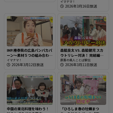
ぐりや【たまにはそとラン
たガール】
イマナマ！
2026年3月16日放送
チ】
IMP.椿泰我の広島パンパカパ
森脇良太 VS. 森脇健児 スカ
ーン～素材５つの組み合わ
ウトリレー対決！ 完結編
せにこだわるカレーパン専
イマナマ！
【県人ことば駅伝】
原晋の県人ことば駅伝
2026年3月12日放送
2026年3月11日放送
門店
中国の東北料理を味わう！
「ひろしま春の牡蠣まつ