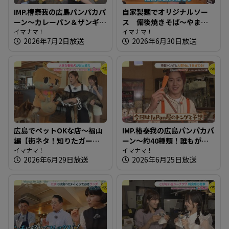
IMP.椿泰我の広島パンパカパ
自家製麺でオリジナルソー
ーン～カレーパン＆ザンギ!?
ス 備後焼きそば～やまも
金賞受賞も！ 北海道発祥の
イマナマ！
と商店【たまにはそとラン
イマナマ！
2026年7月2日放送
2026年6月30日放送
パン屋さん
チ】
広島でペットOKな店～福山
IMP.椿泰我の広島パンパカパ
編【街ネタ！知りたガー
ーン～約40種類！誰もがお
ル】
イマナマ！
いしいと思うパンが並ぶ愛
イマナマ！
2026年6月29日放送
2026年6月25日放送
され店