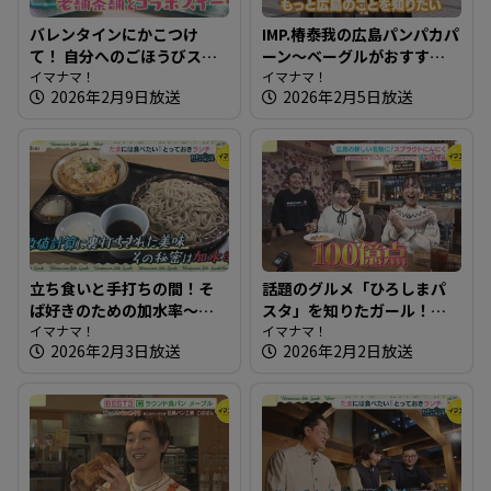
バレンタインにかこつけ
IMP.椿泰我の広島パンパカパ
て！ 自分へのごほうびスイ
ーン～ベーグルがおすす
ーツを知りたガール【街ネ
イマナマ！
め！生ドーナツも絶品のパ
イマナマ！
2026年2月9日放送
2026年2月5日放送
タ！知りたガール】
ン屋さん
立ち食いと手打ちの間！そ
話題のグルメ「ひろしまパ
ば好きのための加水率～江
スタ」を知りたガール！
戸そば 孫吉【たまにはそと
イマナマ！
【街ネタ！知りたガール】
イマナマ！
2026年2月3日放送
2026年2月2日放送
ランチ】