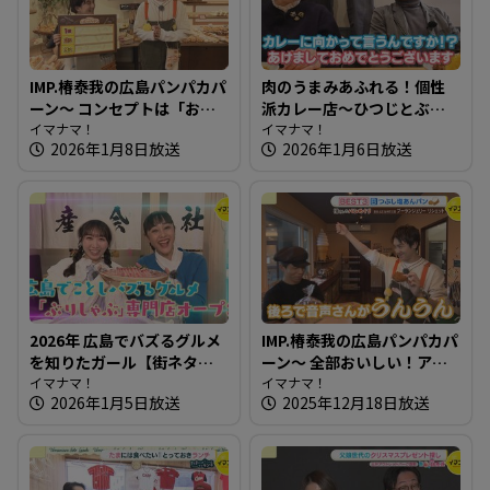
IMP.椿泰我の広島パンパカパ
肉のうまみあふれる！個性
ーン～ コンセプトは「おい
派カレー店～ひつじとぶた
しいパンは人を幸せにす
イマナマ！
【たまにはそとランチ】
イマナマ！
2026年1月8日放送
2026年1月6日放送
る」150種類のパンが並ぶ人
気店
2026年 広島でバズるグルメ
IMP.椿泰我の広島パンパカパ
を知りたガール【街ネタ！
ーン～ 全部おいしい！アレ
知りたガール】
イマナマ！
ンジパンが豊富なお店
イマナマ！
2026年1月5日放送
2025年12月18日放送