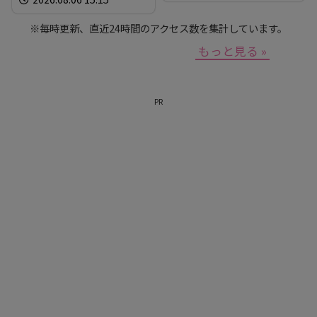
生き抜いてこられたの
か？」
※毎時更新、直近24時間のアクセス数を集計しています。
もっと見る »
PR