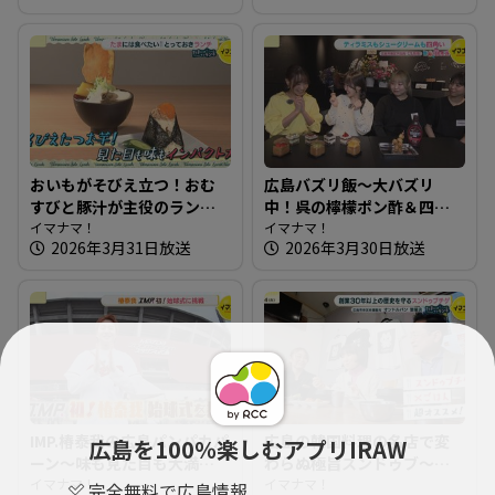
おいもがそびえ立つ！おむ
広島バズリ飯～大バズリ
すびと豚汁が主役のランチ
中！呉の檸檬ポン酢＆四角
～おむすびと豚汁 nae【た
イマナマ！
いスイーツ【街ネタ！知り
イマナマ！
2026年3月31日放送
2026年3月30日放送
まにはそとランチ】
たガール】
IMP.椿泰我の広島パンパカパ
広島の韓国料理の名店で変
広島を100％楽しむアプリIRAW
ーン～味も見た目も大満
わらぬ極旨スンドゥブ～オ
足！クロワッサン専門店 ＆
イマナマ！
ンドルバン【たまにはそと
イマナマ！
完全無料で広島情報