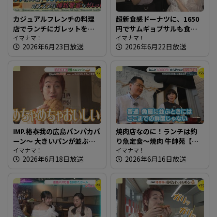
カジュアルフレンチの料理
超新食感ドーナツに、1650
店でランチにガレットを！
円でサムギョプサルも食べ
～ブラッスリーワカノ【た
イマナマ！
放題ランチ 広島で行列が
イマナマ！
2026年6月23日放送
2026年6月22日放送
まにはそとランチ】
できる店を知りたガール
【街ネタ！知りたガール】
IMP.椿泰我の広島パンパカパ
焼肉店なのに！ランチは釣
ーン～ 大きいパンが並ぶ！
り魚定食～焼肉 牛帥苑【た
子どもに大人気の愛され店
イマナマ！
まにはそとランチ】
イマナマ！
2026年6月18日放送
2026年6月16日放送