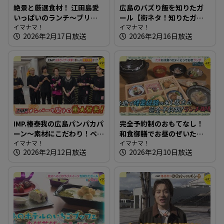
絶景と厳選食材！ 江田島愛
広島のバズり飯を知りたガ
いっぱいのランチ～ブリコ
ール【街ネタ！知りたガー
ラージュ ディセット【たま
イマナマ！
ル】
イマナマ！
2026年2月17日放送
2026年2月16日放送
にはそとランチ】
IMP.椿泰我の広島パンパカパ
完全予約制のおもてなし！
ーン～素材にこだわり！ベ
和食御膳でお昼のぜいたく
ーグル・総菜パンのお店＆
イマナマ！
～和ごころ 成【たまにはそ
イマナマ！
2026年2月12日放送
2026年2月10日放送
IMP.広島ライブへ突撃！椿く
とランチ】
んに重大発表が！？