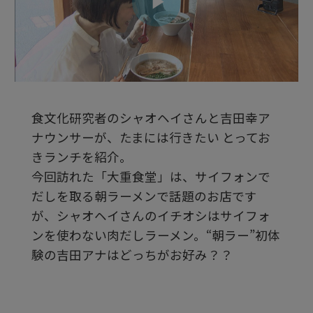
ビ
デ
食文化研究者のシャオヘイさんと吉田幸ア
オ
ナウンサーが、たまには行きたい とってお
きランチを紹介。
を
今回訪れた「大重食堂」は、サイフォンで
だしを取る朝ラーメンで話題のお店です
が、シャオヘイさんのイチオシはサイフォ
再
ンを使わない肉だしラーメン。“朝ラー”初体
験の吉田アナはどっちがお好み？？
生