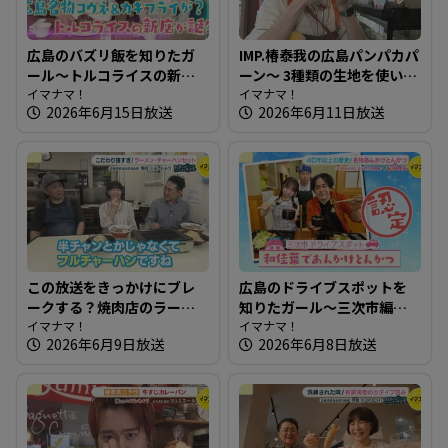
広島のバズリ飯を知りたガ
IMP.椿泰我の広島パンパカパ
ール～トルコライスの新店
ーン～ 3種類の生地を使い分
＆360度カメラ完備の最新カ
イマナマ！
けるベーグル専門店
イマナマ！
2026年6月15日放送
2026年6月11日放送
フェ 【街ネタ！知りたガー
ル】
この放送をきっかけにブレ
広島のドライブスポットを
ークする？焼肉店のラーメ
知りたガール～三次市編
ンチャーハンセット～焼肉
イマナマ！
【街ネタ！知りたガール】
イマナマ！
2026年6月9日放送
2026年6月8日放送
じゅうじゅう【たまにはそ
とランチ】