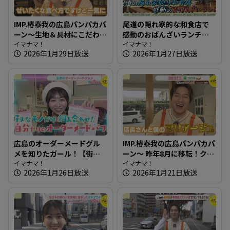
IMP.椿泰我の広島パンパカパ
尾道の隠れ家的な和食店で
ーン～生地＆具材にこだわ
感動のおばんざいランチ～
り！石窯で焼くパン屋さん
イマナマ！
高原誠吉食堂【たまにはそ
イマナマ！
2026年1月29日放送
2026年1月27日放送
とランチ】
広島のオーダーメードグル
IMP.椿泰我の広島パンパカパ
メを知りたガール！【街ネ
ーン～ 昨年8月に移転！クリ
タ！知りたガール】
イマナマ！
ームパンがオススメのパン
イマナマ！
2026年1月26日放送
2026年1月21日放送
屋さん