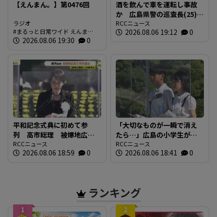
【えんまん。】第0476回
酒を飲んで車を運転し事故
か 広島県警の巡査長(25)を
ラジオ
懲戒免職 事故の1時間半前
RCCニュース
まるっと日常ワイド えんま
2026.08.06 19:12
0
に“飲食店で飲酒” 基準値
ん。 放送内容
2026.08.06 19:30
0
の5倍のアルコール検知
平和記念式典に初めて参
「大切なものが一瞬で消え
列 高市総理 被爆地広島
たら…」広島の小学生が語
で何を語る 「非核三原
RCCニュース
る「平和への誓い」【被爆
RCCニュース
2026.08.06 18:59
0
2026.08.06 18:41
0
則」への言及は
81年】
ランキング
1
2