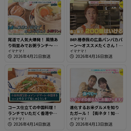
尾道で人気大爆発！ 風情あ
IMP.椿泰我の広島パンパカパ
り街並みでお粥ランチ～ 小
ーン～オススメたくさん！
料理屋 実【たまにはそとラ
イマナマ！
完売必至の映えるパン屋さ
イマナマ！
2026年4月21日放送
2026年4月16日放送
ンチ】
ん
コース仕立ての中国料理！
進化するお米グルメを知り
ランチでいただく香港やき
たガール！【街ネタ！知り
そば～犀の角【たまにはそ
イマナマ！
たガール】
イマナマ！
2026年4月14日放送
2026年4月13日放送
とランチ】