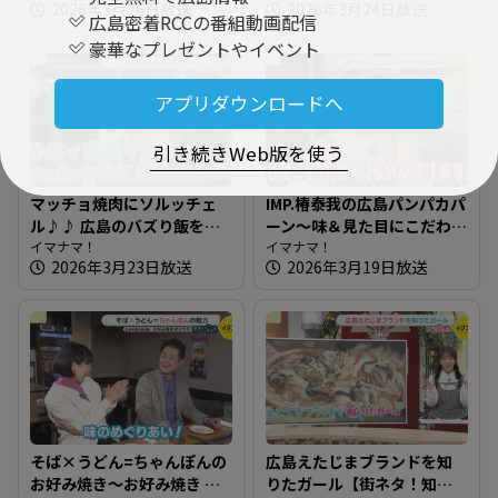
2026年3月26日放送
2026年3月24日放送
椿泰我 IMP.初！始球式に挑
ランチ】
広島密着RCCの番組動画配信
戦
豪華なプレゼントやイベント
アプリダウンロードへ
引き続きWeb版を使う
マッチョ焼肉にソルッチェ
IMP.椿泰我の広島パンパカパ
ル♪♪ 広島のバズり飯を知
ーン～味＆見た目にこだわ
りたガール【街ネタ！知り
イマナマ！
り！新商品も人気なパン屋
イマナマ！
2026年3月23日放送
2026年3月19日放送
たガール】
さん
そば×うどん=ちゃんぽんの
広島えたじまブランドを知
お好み焼き～お好み焼き め
りたガール【街ネタ！知り