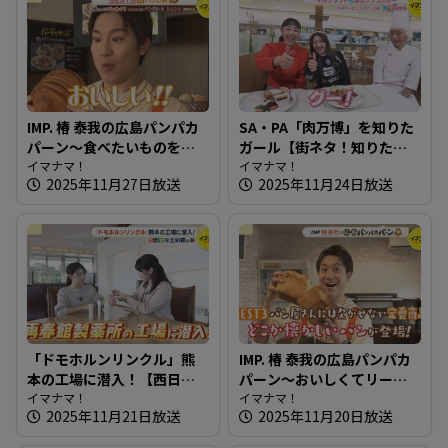
IMP. 椿 泰我の広島パンパカ
SA・PA「肉万博」を知りた
パーン～食べたいものを追
ガール【街ネタ！知りたガ
求！約70種のパンが並ぶ店
イマナマ！
ール】
イマナマ！
2025年11月27日放送
2025年11月24日放送
「ドモホルンリンクル」熊
IMP. 椿 泰我の広島パンパカ
本の工場に潜入！【西日本
パーン～おいしくてリーズ
完全制覇の旅】
イマナマ！
ナブル！イートインもでき
イマナマ！
2025年11月21日放送
2025年11月20日放送
る種類豊富なお店