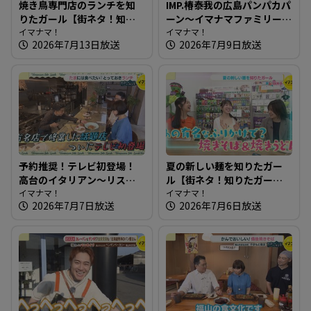
焼き鳥専門店のランチを知
IMP.椿泰我の広島パンパカパ
りたガール【街ネタ！知り
ーン～イマナマファミリー
たガール】
イマナマ！
IMP. 椿泰我くん2度目のスタ
イマナマ！
2026年7月13日放送
2026年7月9日放送
ジオ登場！
予約推奨！テレビ初登場！
夏の新しい麺を知りたガー
高台のイタリアン～リスト
ル【街ネタ！知りたガー
ランテ ヌック【たまにはそ
イマナマ！
ル】
イマナマ！
2026年7月7日放送
2026年7月6日放送
とランチ】