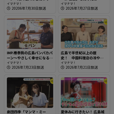
満載！食感が楽しいパン屋
イマナマ！
【街ネタ！知りたガール】
イマナマ！
20206年7月30日放送
2026年7月27日放送
さん
IMP.椿泰我の広島パンパカパ
広島で半世紀以上の歴
ーン～やさしく幸せになる
史！ 中国料理店の冷やし
パン屋さん
イマナマ！
中華～ 北京料理 桂蘭【たま
イマナマ！
2026年7月23日放送
2026年7月21日放送
にはそとランチ】
劇団四季「マンマ・ミー
夏休みに行きたい！ 広島城