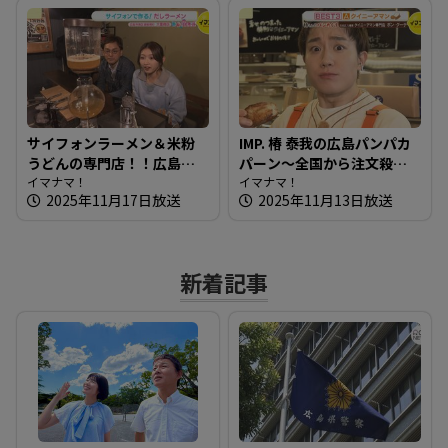
サイフォンラーメン＆米粉
IMP. 椿 泰我の広島パンパカ
うどんの専門店！！広島の
パーン～全国から注文殺
新しい麺を知りたガール
イマナマ！
到！クイニーアマン専門店
イマナマ！
2025年11月17日放送
2025年11月13日放送
【街ネタ！知りたガール】
新着記事