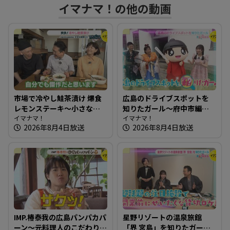
す
イマナマ！の他の動画
る
市場で冷やし鮭茶漬け 爆食
広島のドライブスポットを
レモンステーキ～小さな食
知りたガール～府中市編
堂ヒロ【たまにはそとラン
イマナマ！
【街ネタ！知りたガール】
イマナマ！
2026年8月4日放送
2026年8月4日放送
チ】
IMP.椿泰我の広島パンパカパ
星野リゾートの温泉旅館
ーン～元料理人のこだわり
「界 宮島」を知りたガール