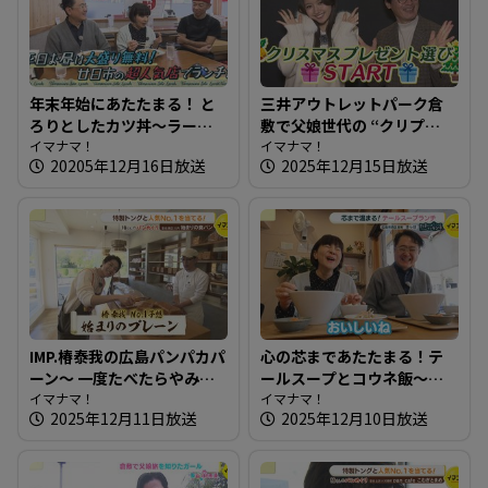
年末年始にあたたまる！ と
三井アウトレットパーク倉
ろりとしたカツ丼～ラーメ
敷で父娘世代の “クリプ
ン・中華 哲【たまにはそと
イマナマ！
レ”探し【街ネタ知りたガー
イマナマ！
20205年12月16日放送
2025年12月15日放送
ランチ】
ル】
IMP.椿泰我の広島パンパカパ
心の芯まであたたまる！テ
ーン～ 一度たべたらやみつ
ールスープとコウネ飯～き
きになる！子どもも大好き
イマナマ！
っぽ【たまにはそとラン
イマナマ！
2025年12月11日放送
2025年12月10日放送
な食パン
チ】