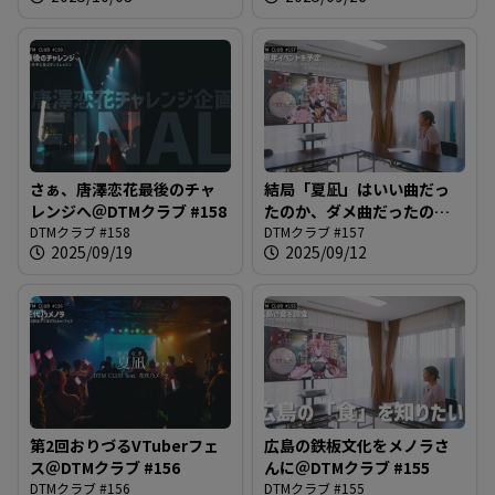
さぁ、唐澤恋花最後のチャ
結局「夏凪」はいい曲だっ
レンジへ＠DTMクラブ #158
たのか、ダメ曲だったのか
DTMクラブ #158
を考える。ほぼメノラさん
DTMクラブ #157
2025/09/19
2025/09/12
のおかげでは？＠DTMクラ
ブ #157
第2回おりづるVTuberフェ
広島の鉄板文化をメノラさ
ス＠DTMクラブ #156
んに＠DTMクラブ #155
DTMクラブ #156
DTMクラブ #155