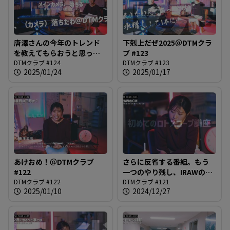
唐澤さんの今年のトレンド
下剋上だぜ2025＠DTMクラ
を教えてもらおうと思った
ブ #123
らカメラが落ちた＠DTMク
DTMクラブ #124
DTMクラブ #123
2025/01/24
2025/01/17
ラブ #124
あけおめ！＠DTMクラブ
さらに反省する番組。もう
#122
一つのやり残し、IRAWのCM
DTMクラブ #122
の進捗は？＠DTMクラブ
DTMクラブ #121
2025/01/10
2024/12/27
#121