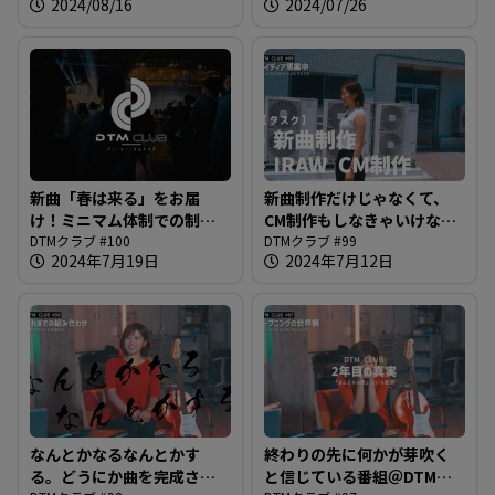
2024/08/16
2024/07/26
ールによると陰キャな八生
いんですけども＠DTMクラ
さんとどう考えても陽キャ
ブ #101
な唐澤さんの共通点とは？
＠DTMクラブ #102
新曲「春は来る」をお届
新曲制作だけじゃなくて、
け！ミニマム体制での制作
CM制作もしなきゃいけなか
ながらついに到着した100回
DTMクラブ #100
ったのを思い出した＠DTM
DTMクラブ #99
2024年7月19日
2024年7月12日
目の放送。本当にありがと
クラブ#99
うございます。＠DTMクラ
ブ #100
なんとかなるなんとかす
終わりの先に何かが芽吹く
る。どうにか曲を完成させ
と信じている番組＠DTMク