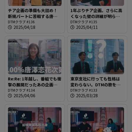
チア企画の準備も大詰め！
1年ぶりチア企画。さらに高
新規パートに苦戦する唐澤
くなった壁の詳細が明らか
さん。4月20日まであと数日
DTMクラブ #136
に。最後は「運」が必要？
DTMクラブ #135
2025/04/18
2025/04/11
＠DTMクラブ #136
＠DTMクラブ #135
Re:Re: 1年越し、番組でも衝
東京支社に行っても性格は
撃の展開だったあの企画が
変わらない。DTMの歌を生
再び！チア・リターンズ開
DTMクラブ #134
み出した２人の新たな要求
DTMクラブ #133
2025/04/06
2025/03/28
始！＠DTMクラブ #134
は「アルバムリリースの
歌」？？？＠DTMクラブ
#133