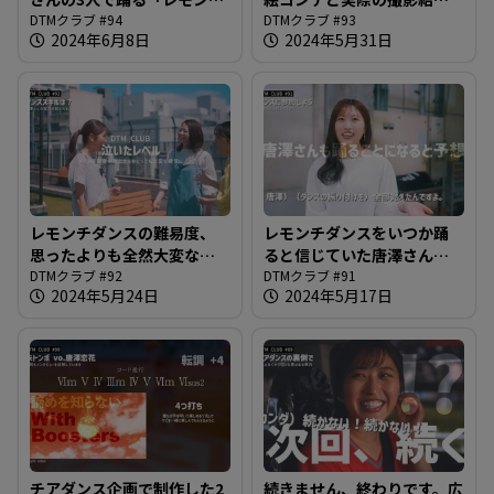
の1週間」のMVが完成しま
DTMクラブ #94
を見比べながら＠DTMクラ
DTMクラブ #93
2024年6月8日
2024年5月31日
した＠DTMクラブ #94
ブ #93
レモンチダンスの難易度、
レモンチダンスをいつか踊
思ったよりも全然大変なの
ると信じていた唐澤さん、
ですが唐澤さん大丈夫？＠
DTMクラブ #92
ついに日の目を見る時が＠
DTMクラブ #91
2024年5月24日
2024年5月17日
DTMクラブ #92
DTMクラブ #91
チアダンス企画で制作した2
続きません、終わりです。広