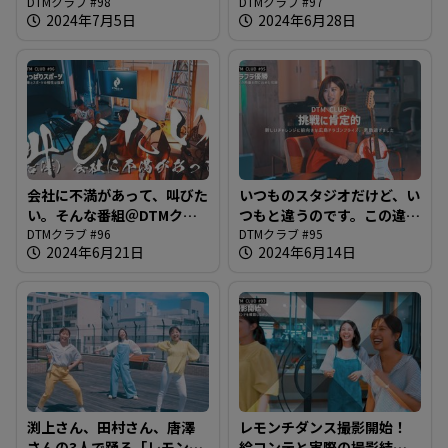
たいのですが果たして＠
DTMクラブ #98
ラブ#97
DTMクラブ #97
2024年7月5日
2024年6月28日
DTMクラブ#98
会社に不満があって、叫びた
いつものスタジオだけど、い
い。そんな番組＠DTMクラ
つもと違うのです。この違和
ブ#96
DTMクラブ #96
感に気がつける人1％以下＠
DTMクラブ #95
2024年6月21日
2024年6月14日
DTMクラブ #95
渕上さん、田村さん、唐澤
レモンチダンス撮影開始！
さんの3人で踊る「レモンチ
絵コンテと実際の撮影結果