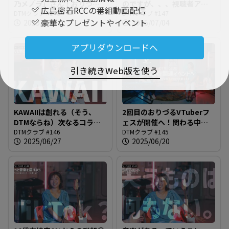
乃メノラ」さん！おりづる
のですが、、、視聴者アン
広島密着RCCの番組動画配信
VTuberフェス2回目に向け
DTMクラブ #148
ケーを集計した結果わかっ
DTMクラブ #147
豪華なプレゼントやイベント
2025/07/11
2025/07/04
たスペシャルインタビュー
たアルバム人気曲ベスト５
をお送りします＠DTMクラ
を発表します！＠DTMクラ
ブ #148
ブ #147
アプリダウンロードへ
引き続きWeb版を使う
KAWAIIは創れる（そう、
2回目のおりづるVTuberフ
DTMならね）次なるコラボ
ェスが開催へ！関わる中で
曲、目指すはコールアンド
DTMクラブ #146
唐澤さんもVTuberに興味
DTMクラブ #145
2025/06/27
2025/06/20
レスポンス！＠DTMクラブ
が？？？＠DTMクラブ #145
#146