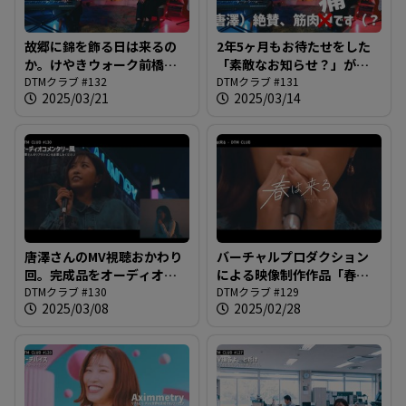
故郷に錦を飾る日は来るの
2年5ヶ月もお待たせをした
か。けやきウォーク前橋に
「素敵なお知らせ？」がよ
等身大パネルとか、夢が大
DTMクラブ #132
うやく＠DTMクラブ #131
DTMクラブ #131
2025/03/21
2025/03/14
きすぎやしませんか
ね？？？＠DTMクラブ #132
唐澤さんのMV視聴おかわり
バーチャルプロダクション
回。完成品をオーディオコ
による映像制作作品「春は
メンタリーっぽくお届け＠
DTMクラブ #130
来る / DTM CLUB」完成披露
DTMクラブ #129
2025/03/08
2025/02/28
DTMクラブ #130
試写会＠DTMクラブ #129