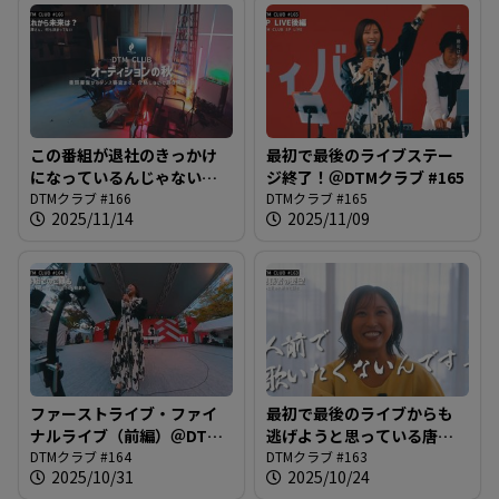
この番組が退社のきっかけ
最初で最後のライブステー
になっているんじゃないの
ジ終了！＠DTMクラブ #165
か、という疑惑について＠
DTMクラブ #166
DTMクラブ #165
2025/11/14
2025/11/09
DTMクラブ #166
ファーストライブ・ファイ
最初で最後のライブからも
ナルライブ（前編）＠DTM
逃げようと思っている唐澤
クラブ #164
DTMクラブ #164
さん＠DTMクラブ #163
DTMクラブ #163
2025/10/31
2025/10/24