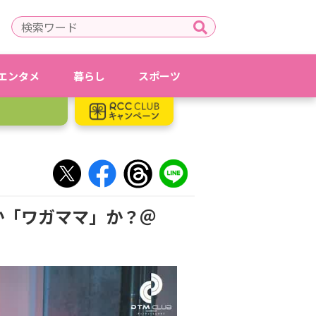
エンタメ
暮らし
スポーツ
か「ワガママ」か？＠