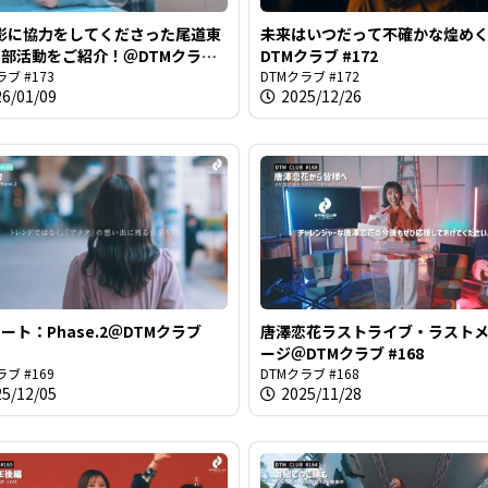
影に協力をしてくださった尾道東
未来はいつだって不確かな煌め
部活動をご紹介！＠DTMクラブ
DTMクラブ #172
ラブ #173
DTMクラブ #172
26/01/09
2025/12/26
ート：Phase.2＠DTMクラブ
唐澤恋花ラストライブ・ラスト
ージ＠DTMクラブ #168
ラブ #169
DTMクラブ #168
25/12/05
2025/11/28