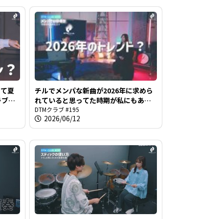
って夏
チルでメンパな新曲が2026年に求めら
ラブ
れていると思ってた時期が私にもあり
ました@DTMクラブ #195
DTMクラブ #195
2026/06/12