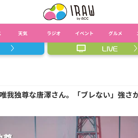
ス
天気
ラジオ
イベント
グルメ
唯我独尊な唐澤さん。「ブレない」強さ