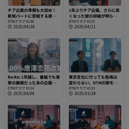
チア企画の準備も大詰め！
1年ぶりチア企画。さらに高
新規パートに苦戦する唐澤
くなった壁の詳細が明らか
さん。4月20日まであと数日
DTMクラブ #136
に。最後は「運」が必要？
DTMクラブ #135
2025/04/18
2025/04/11
＠DTMクラブ #136
＠DTMクラブ #135
Re:Re: 1年越し、番組でも衝
東京支社に行っても性格は
撃の展開だったあの企画が
変わらない。DTMの歌を生
再び！チア・リターンズ開
DTMクラブ #134
み出した２人の新たな要求
DTMクラブ #133
2025/04/06
2025/03/28
始！＠DTMクラブ #134
は「アルバムリリースの
歌」？？？＠DTMクラブ
#133