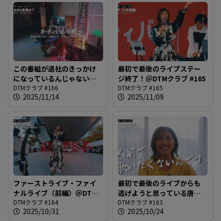
この番組が退社のきっかけ
最初で最後のライブステー
になっているんじゃないの
ジ終了！＠DTMクラブ #165
か、という疑惑について＠
DTMクラブ #166
DTMクラブ #165
2025/11/14
2025/11/09
DTMクラブ #166
ファーストライブ・ファイ
最初で最後のライブからも
ナルライブ（前編）＠DTM
逃げようと思っている唐澤
クラブ #164
DTMクラブ #164
さん＠DTMクラブ #163
DTMクラブ #163
2025/10/31
2025/10/24