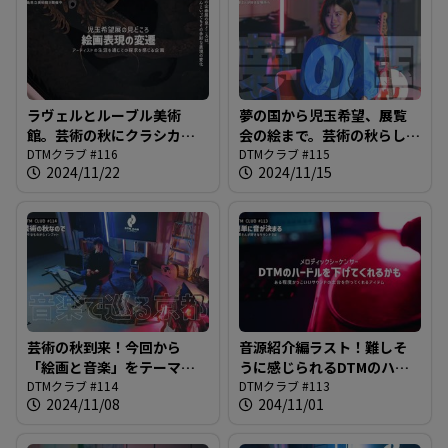
ラヴェルとルーブル美術
夢の国から児玉希望、展覧
館。芸術の秋にクラシカル
会の絵まで。芸術の秋らしく
な知識をインプット＠DTM
DTMクラブ #116
いろんなものを吸収してい
DTMクラブ #115
2024/11/22
2024/11/15
クラブ #116
きましょう！＠DTMクラブ
#115
芸術の秋到来！今回から
音源紹介編ラスト！難しそ
「絵画と音楽」をテーマ
うに感じられるDTMのハー
に、アートとアートの共鳴
DTMクラブ #114
ドルをもしかしたら下げて
DTMクラブ #113
2024/11/08
204/11/01
の歴史を紹介します＠DTM
くれるかもしれないアイテ
クラブ #114
ムの紹介＠DTMクラブ #113