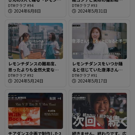
の1週間」のMVが完成しま
DTMクラブ #94
を見比べながら＠DTMクラ
DTMクラブ #93
2024年6月8日
2024年5月31日
した＠DTMクラブ #94
ブ #93
レモンチダンスの難易度、
レモンチダンスをいつか踊
思ったよりも全然大変なの
ると信じていた唐澤さん、
ですが唐澤さん大丈夫？＠
DTMクラブ #92
ついに日の目を見る時が＠
DTMクラブ #91
2024年5月24日
2024年5月17日
DTMクラブ #92
DTMクラブ #91
チアダンス企画で制作した2
続きません、終わりです。広