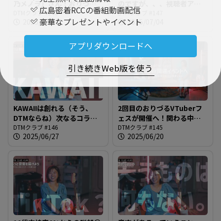
乃メノラ」さん！おりづる
のですが、、、視聴者アン
広島密着RCCの番組動画配信
VTuberフェス2回目に向け
DTMクラブ #148
ケーを集計した結果わかっ
DTMクラブ #147
豪華なプレゼントやイベント
2025/07/11
2025/07/04
たスペシャルインタビュー
たアルバム人気曲ベスト５
をお送りします＠DTMクラ
を発表します！＠DTMクラ
ブ #148
ブ #147
アプリダウンロードへ
引き続きWeb版を使う
KAWAIIは創れる（そう、
2回目のおりづるVTuberフ
DTMならね）次なるコラボ
ェスが開催へ！関わる中で
曲、目指すはコールアンド
DTMクラブ #146
唐澤さんもVTuberに興味
DTMクラブ #145
2025/06/27
2025/06/20
レスポンス！＠DTMクラブ
が？？？＠DTMクラブ #145
#146