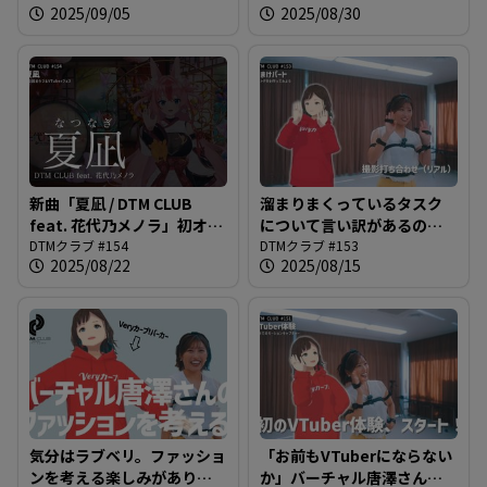
2025/09/05
2025/08/30
新曲「夏凪 / DTM CLUB
溜まりまくっているタスク
feat. 花代乃メノラ」初オン
について言い訳があるのな
エア！！みんなでコール＆
DTMクラブ #154
ら言いなさい＠DTMクラブ
DTMクラブ #153
2025/08/22
2025/08/15
レスポンスしてください！
#153
＠DTMクラブ #154
気分はラブベリ。ファッショ
「お前もVTuberにならない
ンを考える楽しみがありそ
か」バーチャル唐澤さんを