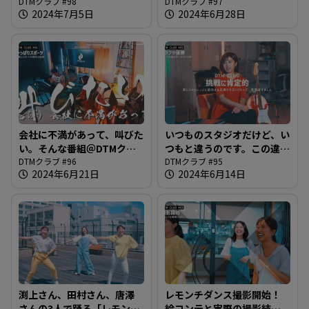
たいのですが果たして＠
DTMクラブ #98
ラブ#97
DTMクラブ #97
2024年7月5日
2024年6月28日
DTMクラブ#98
会社に不満があって、叫びた
いつものスタジオだけど、い
い。そんな番組＠DTMクラ
つもと違うのです。この違和
ブ#96
DTMクラブ #96
感に気がつける人1％以下＠
DTMクラブ #95
2024年6月21日
2024年6月14日
DTMクラブ #95
渕上さん、田村さん、唐澤
レモンチダンス撮影開始！
さんの3人で踊る「レモンチ
絵コンテと実際の撮影結果