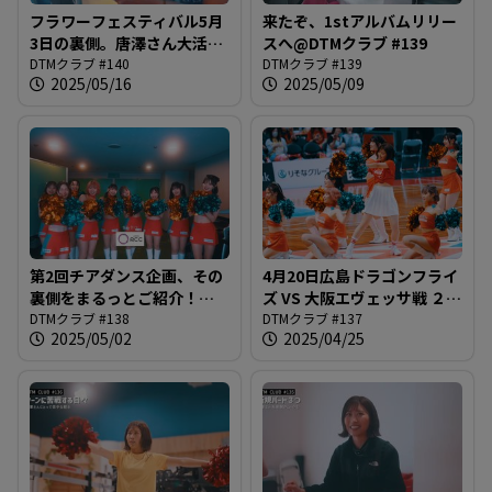
フラワーフェスティバル5月
来たぞ、1stアルバムリリー
3日の裏側。唐澤さん大活躍
スへ@DTMクラブ #139
＠DTMクラブ #140
DTMクラブ #140
DTMクラブ #139
2025/05/16
2025/05/09
第2回チアダンス企画、その
4月20日広島ドラゴンフライ
裏側をまるっとご紹介！！
ズ VS 大阪エヴェッサ戦 ２回
＠DTMクラブ #138
DTMクラブ #138
目のチアダンス企画の結末
DTMクラブ #137
2025/05/02
2025/04/25
は…？＠DTMクラブ #137