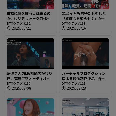
故郷に錦を飾る日は来るの
2年5ヶ月もお待たせをした
か。けやきウォーク前橋に
「素敵なお知らせ？」がよ
等身大パネルとか、夢が大
DTMクラブ #132
うやく＠DTMクラブ #131
DTMクラブ #131
2025/03/21
2025/03/14
きすぎやしませんか
ね？？？＠DTMクラブ #132
唐澤さんのMV視聴おかわり
バーチャルプロダクション
回。完成品をオーディオコ
による映像制作作品「春は
メンタリーっぽくお届け＠
DTMクラブ #130
来る / DTM CLUB」完成披露
DTMクラブ #129
2025/03/08
2025/02/28
DTMクラブ #130
試写会＠DTMクラブ #129