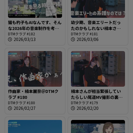
猫も杓子もAIなんです、そん
幼少期、音楽エリートだっ
な2026年の音楽制作を考え
たのかもしれない楠本さん
る＠DTMクラブ #182
DTMクラブ #182
が楽器に目覚めるかもしれ
DTMクラブ #181
2026/03/13
2026/03/06
ない＠DTMクラブ #181
作曲家・楠本麗奈＠DTMク
楠本さんが相当緊張してい
ラブ #180
たらしい尾道MV撮影の裏話
DTMクラブ #180
＠DTMクラブ #179
DTMクラブ #179
2026/02/27
2026/02/20