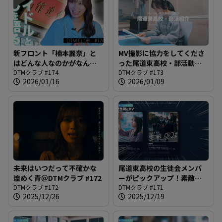
新フロント「楠本麗奈」と
MV撮影に協力をしてくださ
はどんな人なのかがなんと
った尾道東高校・部活動を
なく分かる、かもしれない
DTMクラブ #174
ご紹介！＠DTMクラブ #173
DTMクラブ #173
2026/01/16
2026/01/09
＠DTMクラブ #174
未来はいつだって不確かな
尾道東高校の生徒会メンバ
煌めく青＠DTMクラブ #172
ーがピックアップ！素敵ポ
DTMクラブ #172
イントで最高の青春カット
DTMクラブ #171
2025/12/26
2025/12/19
を＠DTMクラブ #171