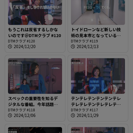
もうこれは反省するしかな
トイドローンなど新しい技
いのです＠DTMクラブ #120
術の見本市となっている深
DTMクラブ #120
夜の謎番組。目指すはカッ
DTMクラブ #119
2024/12/20
2024/12/13
コいいMV制作＠DTMクラブ
#119
スペックの重要性を知るデ
テンテレテンテンテンテレ
ジタルな番組。今年話題の
テレテレテンテレテレテレ
アイテムで遊ぶ深夜番組＠
DTMクラブ #118
テレテレテレテレ＠DTMク
DTMクラブ #117
2024/12/06
2024/11/29
DTMクラブ #118
ラブ #117