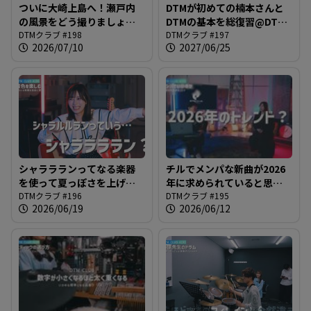
ついに大崎上島へ！瀬戸内
DTMが初めての楠本さんと
の風景をどう撮りましょう
DTMの基本を総復習@DTM
か？@DTMクラブ #198
DTMクラブ #198
クラブ #197
DTMクラブ #197
2026/07/10
2027/06/25
シャララランってなる楽器
チルでメンパな新曲が2026
を使って夏っぽさを上げて
年に求められていると思っ
いこう@DTMクラブ #196
DTMクラブ #196
てた時期が私にもありまし
DTMクラブ #195
2026/06/19
2026/06/12
た@DTMクラブ #195