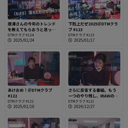
唐澤さんの今年のトレンド
下剋上だぜ2025＠DTMクラ
を教えてもらおうと思った
ブ #123
らカメラが落ちた＠DTMク
DTMクラブ #124
DTMクラブ #123
2025/01/24
2025/01/17
ラブ #124
あけおめ！＠DTMクラブ
さらに反省する番組。もう
#122
一つのやり残し、IRAWのCM
DTMクラブ #122
の進捗は？＠DTMクラブ
DTMクラブ #121
2025/01/10
2024/12/27
#121