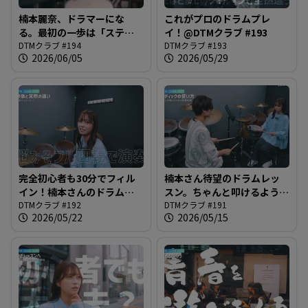
楠本麗奈、ドラマーにな
これがプロのドラムプレ
る。最初の一歩は「スティ
イ！@DTMクラブ #193
ック」から@DTMクラブ
DTMクラブ #194
DTMクラブ #193
2026/06/05
2026/05/29
#194
完全初心者も30分でフィル
楠本さん待望のドラムレッ
イン！楠本さんのドラム体
スン。ちゃんと叩けるように
験レッスン！＠DTMクラブ
DTMクラブ #192
なるのか？＠DTMクラブ
DTMクラブ #191
2026/05/22
2026/05/15
#192
#191