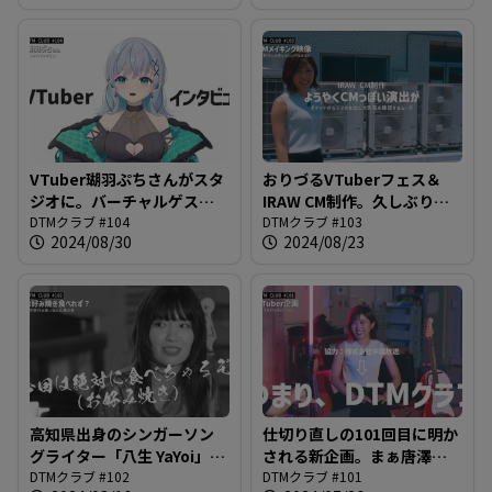
DTMクラブ #105
VTuber瑚羽ぷちさんがスタ
おりづるVTuberフェス＆
ジオに。バーチャルゲスト
IRAW CM制作。久しぶりに
とお送りする「VTuberの世
DTMクラブ #104
青空の下での収録も＠DTM
DTMクラブ #103
2024/08/30
2024/08/23
界」＠DTMクラブ #104
クラブ #103
高知県出身のシンガーソン
仕切り直しの101回目に明か
グライター「八生 YaYoi」さ
される新企画。まぁ唐澤さ
んがスタジオに！プロフィ
DTMクラブ #102
んには特に事前に話してな
DTMクラブ #101