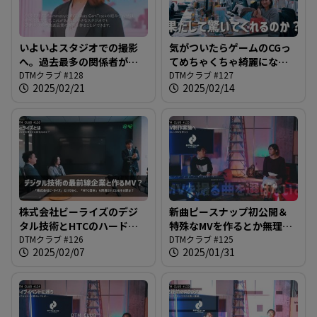
いよいよスタジオでの撮影
気がついたらゲームのCGっ
へ。過去最多の関係者が唐
てめちゃくちゃ綺麗になり
澤さんを囲む事態に？？？
DTMクラブ #128
ましたよね？バーチャルプ
DTMクラブ #127
2025/02/21
2025/02/14
＠DTMクラブ #128
ロダクションの技術背景を
解説と共にご紹介します＠
DTMクラブ #127
株式会社ビーライズのデジ
新曲ピースナップ初公開＆
タル技術とHTCのハードウ
特殊なMVを作るとか無理だ
ェアを駆使して作る、RCC初
DTMクラブ #126
と思っていた時代が我々に
DTMクラブ #125
2025/02/07
2025/01/31
のバーチャルプロダクショ
もありました@DTMクラブ
ン撮影企画がスタート
#125
@DTMクラブ #126