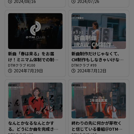
2024/08/16
2024/07/26
ールによると陰キャな八生
いんですけども＠DTMクラ
さんとどう考えても陽キャ
ブ #101
な唐澤さんの共通点とは？
＠DTMクラブ #102
新曲「春は来る」をお届
新曲制作だけじゃなくて、
け！ミニマム体制での制作
CM制作もしなきゃいけなか
ながらついに到着した100回
DTMクラブ #100
ったのを思い出した＠DTM
DTMクラブ #99
2024年7月19日
2024年7月12日
目の放送。本当にありがと
クラブ#99
うございます。＠DTMクラ
ブ #100
なんとかなるなんとかす
終わりの先に何かが芽吹く
る。どうにか曲を完成させ
と信じている番組＠DTMク