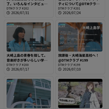
す
了。いろんなインタビュー
ティについて@DTMクラブ
を元に楽曲を完成させまし
DTMクラブ #202
#201
DTMクラブ #201
2026/07/31
2026/07/24
ょうみなさん@DTMクラブ
る
#202
大崎上島の青春を探して。
放課後・大崎海星高校へ！
音楽好きが多いらしい学内
@DTMクラブ #199
を散策@DTMクラブ #200
DTMクラブ #200
DTMクラブ #199
2026/07/17
2026/07/10