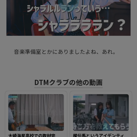
ビ
デ
音楽準備室とかにありましたよね、あれ。
オ
を
DTMクラブの他の動画
再
生
大崎海星高校での取材完
櫂伝馬というアイデンティ