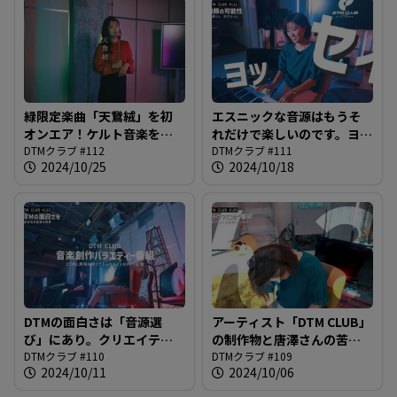
緑限定楽曲「天鵞絨」を初
エスニックな音源はもうそ
オンエア！ケルト音楽をベ
れだけで楽しいのです。ヨッ
ースにした独特のリズム＆
DTMクラブ #112
セィ！＠DTMクラブ #111
DTMクラブ #111
2024/10/25
2024/10/18
特殊なコーラス音源に注目
＠DTMクラブ #112
DTMの面白さは「音源選
アーティスト「DTM CLUB」
び」にあり。クリエイティ
の制作物と唐澤さんの苦
ブな世界へようこそ！＠
DTMクラブ #110
悩。新録された「火影」を
DTMクラブ #109
2024/10/11
2024/10/06
DTMクラブ #110
初オンエアへ＠DTMクラブ
#109