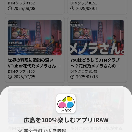
うなバーチャル唐澤さん＠
DTMクラブ #152
作ろう＠DTMクラブ #151
DTMクラブ #151
2025/08/08
2025/08/01
DTMクラブ #152
世界の料理に造詣の深い
YouはどうしてDTMクラブ
VTuber花代乃メノラさんと
へ？花代乃メノラさんの
作る曲の方向性は？＠DTM
DTMクラブ #150
「きっかけ」をインタビュ
DTMクラブ #149
2025/07/25
2025/07/18
クラブ #150
ー＠DTMクラブ #149
広島を100％楽しむアプリIRAW
今回のコラボ相手は「花代
多分この1位は違う気がする
完全無料で広島情報