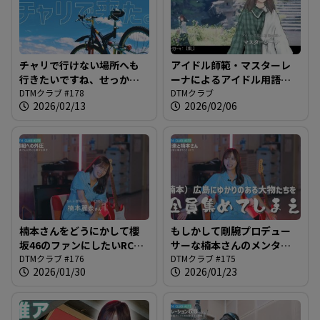
チャリで行けない場所へも
アイドル師範・マスターレ
行きたいですね、せっかく
ーナによるアイドル用語解
の広島なので＠DTMクラブ
DTMクラブ #178
説、始まります＠DTMクラ
DTMクラブ
2026/02/13
2026/02/06
#178
ブ #177
楠本さんをどうにかして櫻
もしかして剛腕プロデュー
坂46のファンにしたいRCC
サーな楠本さんのメンタル
関係者の思惑が跋扈する番
DTMクラブ #176
＠DTMクラブ #175
DTMクラブ #175
2026/01/30
2026/01/23
組＠DTMクラブ #176