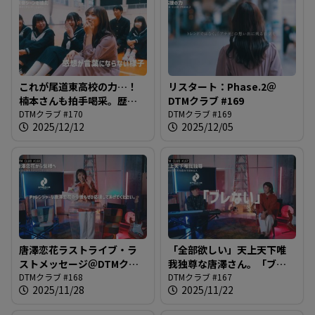
これが尾道東高校の力…！
リスタート：Phase.2＠
楠本さんも拍手喝采。歴史
DTMクラブ #169
的なピアノによるショパン
DTMクラブ #170
DTMクラブ #169
2025/12/12
2025/12/05
の演奏＠DTMクラブ #170
唐澤恋花ラストライブ・ラ
「全部欲しい」天上天下唯
ストメッセージ＠DTMクラ
我独尊な唐澤さん。「ブレ
ブ #168
DTMクラブ #168
ない」強さか「ワガママ」
DTMクラブ #167
2025/11/28
2025/11/22
か？＠DTMクラブ #167