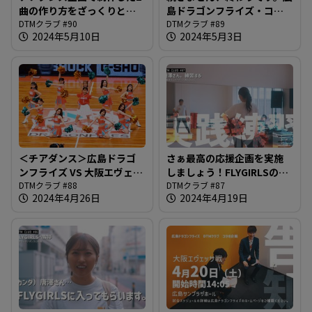
曲の作り方をざっくりと。
島ドラゴンフライズ・コラ
楽曲解説回です＠DTMクラ
DTMクラブ #90
ボ企画の帰り道＠DTMクラ
DTMクラブ #89
2024年5月10日
2024年5月3日
ブ #90
ブ #89
＜チアダンス＞広島ドラゴ
さぁ最高の応援企画を実施
ンフライズ VS 大阪エヴェッ
しましょう！FLYGIRLSのレ
サ戦・4月20日広島サンプラ
DTMクラブ #88
ッスンの元、唐澤さんがめ
DTMクラブ #87
2024年4月26日
2024年4月19日
ザホールでのハーフタイム
ちゃくちゃ頑張ります＠
ショーの結末をぜひその目
DTMクラブ #87
でお確かめください＠DTM
クラブ #88