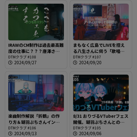
IRAWのCM制作は過去最高難
まもなく広島でLIVEを控え
度の仕事に？？？唐澤さん
る八生さんに伺う「歌唱
をアニメーションにする謎
DTMクラブ #108
力」の秘訣とは？＠DTMク
DTMクラブ #107
2024/09/27
2024/09/20
計画進行中＠DTMクラブ
ラブ #107
#108
楽曲制作解説「折鶴」の作
8/31 おりづるVTuberフェス
り方＆瑚羽ぷちさんインタ
開催。瑚羽ぷちさんとのコ
ビュー＋αをお届け！＠DTM
DTMクラブ #106
ラボ曲「折鶴」を披露した
DTMクラブ #105
2024/09/13
2024/09/06
クラブ #106
模様をお送りします。＠