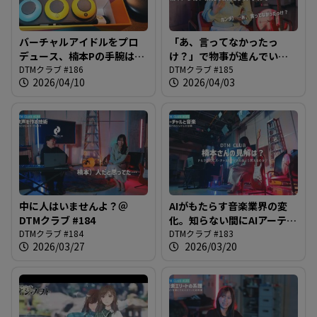
バーチャルアイドルをプロ
「あ、言ってなかったっ
デュース、楠本Pの手腕は？
け？」で物事が進んでいく
＠DTMクラブ #186
DTMクラブ #186
＠DTMクラブ #185
DTMクラブ #185
2026/04/10
2026/04/03
中に人はいませんよ？＠
AIがもたらす音楽業界の変
DTMクラブ #184
化。知らない間にAIアーティ
DTMクラブ #184
ストが結構デビューしてま
DTMクラブ #183
2026/03/27
2026/03/20
せん？＠DTMクラブ #183