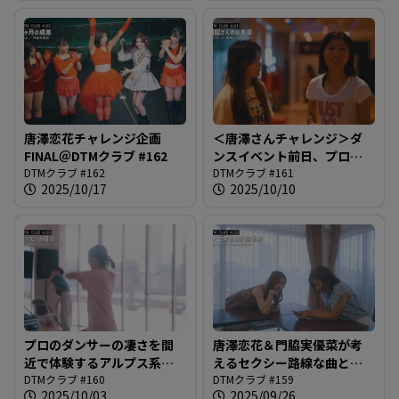
唐澤恋花チャレンジ企画
＜唐澤さんチャレンジ＞ダ
FINAL＠DTMクラブ #162
ンスイベント前日、プロフ
DTMクラブ #162
ェッショナルのステージで
DTMクラブ #161
2025/10/17
2025/10/10
唐澤さんは何を思う？＠
DTMクラブ #161
プロのダンサーの凄さを間
唐澤恋花＆門脇実優菜が考
近で体験するアルプス系女
えるセクシー路線な曲とダ
子・唐澤恋花＠DTMクラブ
DTMクラブ #160
ンス＠DTMクラブ #159
DTMクラブ #159
2025/10/03
2025/09/26
#160