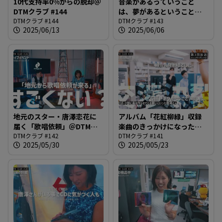
10代支持率0%からの脱却＠
音楽があるっていうこと
DTMクラブ #144
は、夢があるということ＠
DTMクラブ #144
DTMクラブ #143
DTMクラブ #143
2025/06/13
2025/06/06
地元のスター・唐澤恋花に
アルバム「花紅柳緑」収録
届く「歌唱依頼」＠DTMク
楽曲のきっかけになった企
ラブ #142
DTMクラブ #142
画をまとめて振り返りま
DTMクラブ #141
2025/05/30
2025/005/23
す！＠DTMクラブ #141