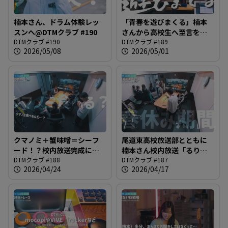
楠本さん、ドラム体験レッ
「青春を遊びまくる」楠本
スンへ@DTMクラブ #190
さんから高校生へ至言を届
DTMクラブ #190
ける「るりラジ」完成＠
DTMクラブ #189
2026/05/08
2026/05/01
DTMクラブ
クマノミ＋蟹味噌＝シーフ
尾道東高校放送部とともに
ード！？校内放送完成に向
楠本さん校内放送「るりラ
けての会議の予定が日常女
DTMクラブ #188
ジ」デビューへ！＠DTMク
DTMクラブ #187
2026/04/24
2026/04/17
子トークのような様相に＠
ラブ #187
DTMクラブ #188