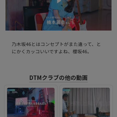
ビ
デ
乃木坂46とはコンセプトがまた違って、と
オ
にかくカッコいいですよね、櫻坂46。
を
DTMクラブの他の動画
再
生