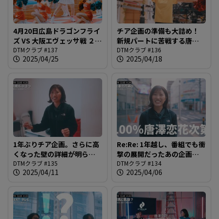
4月20日広島ドラゴンフライ
チア企画の準備も大詰め！
ズ VS 大阪エヴェッサ戦 ２回
新規パートに苦戦する唐澤
目のチアダンス企画の結末
DTMクラブ #137
さん。4月20日まであと数日
DTMクラブ #136
2025/04/25
2025/04/18
は…？＠DTMクラブ #137
＠DTMクラブ #136
1年ぶりチア企画。さらに高
Re:Re: 1年越し、番組でも衝
くなった壁の詳細が明らか
撃の展開だったあの企画が
に。最後は「運」が必要？
DTMクラブ #135
再び！チア・リターンズ開
DTMクラブ #134
2025/04/11
2025/04/06
＠DTMクラブ #135
始！＠DTMクラブ #134