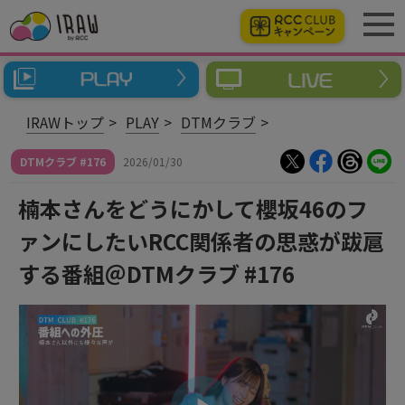
IRAWトップ
PLAY
DTMクラブ
DTMクラブ #176
2026/01/30
楠本さんをどうにかして櫻坂46のフ
ァンにしたいRCC関係者の思惑が跋扈
する番組＠DTMクラブ #176