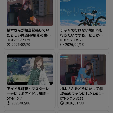
楠本さんが相当緊張してい
チャリで行けない場所へも
たらしい尾道MV撮影の裏話
行きたいですね、せっかく
＠DTMクラブ #179
DTMクラブ #179
の広島なので＠DTMクラブ
DTMクラブ #178
2026/02/20
2026/02/13
#178
アイドル師範・マスターレ
楠本さんをどうにかして櫻
ーナによるアイドル用語解
坂46のファンにしたいRCC
説、始まります＠DTMクラ
DTMクラブ
関係者の思惑が跋扈する番
DTMクラブ #176
2026/02/06
2026/01/30
ブ #177
組＠DTMクラブ #176