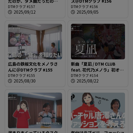
たのか、ダメ曲だったのか
ス＠DTMクラブ #156
を考える。ほぼメノラさん
DTMクラブ #157
DTMクラブ #156
2025/09/12
2025/09/05
のおかげでは？＠DTMクラ
ブ #157
広島の鉄板文化をメノラさ
新曲「夏凪 / DTM CLUB
んに＠DTMクラブ #155
feat. 花代乃メノラ」初オン
DTMクラブ #155
エア！！みんなでコール＆
DTMクラブ #154
2025/08/30
2025/08/22
レスポンスしてください！
＠DTMクラブ #154
溜まりまくっているタスク
気分はラブベリ。ファッショ