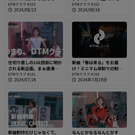
青空の下での収録も＠DTM
DTMクラブ #103
んがスタジオに！プロフィ
DTMクラブ #102
2024/08/23
2024/08/16
クラブ #103
ールによると陰キャな八生
さんとどう考えても陽キャ
な唐澤さんの共通点とは？
＠DTMクラブ #102
仕切り直しの101回目に明か
新曲「春は来る」をお届
される新企画。まぁ唐澤さ
け！ミニマム体制での制作
んには特に事前に話してな
DTMクラブ #101
ながらついに到着した100回
DTMクラブ #100
2024/07/26
2024年7月19日
いんですけども＠DTMクラ
目の放送。本当にありがと
ブ #101
うございます。＠DTMクラ
ブ #100
新曲制作だけじゃなくて、
なんとかなるなんとかす