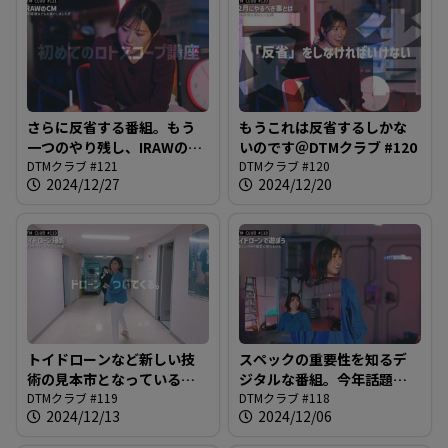
さらに反省する番組。もう
もうこれは反省するしかな
一つのやり残し、IRAWのCM
いのです＠DTMクラブ #120
の進捗は？＠DTMクラブ
DTMクラブ #121
DTMクラブ #120
2024/12/27
2024/12/20
#121
トイドローンなど新しい技
スペックの重要性を知るデ
術の見本市となっている深
ジタルな番組。今年話題の
夜の謎番組。目指すはカッ
DTMクラブ #119
アイテムで遊ぶ深夜番組＠
DTMクラブ #118
2024/12/13
2024/12/06
コいいMV制作＠DTMクラブ
DTMクラブ #118
#119