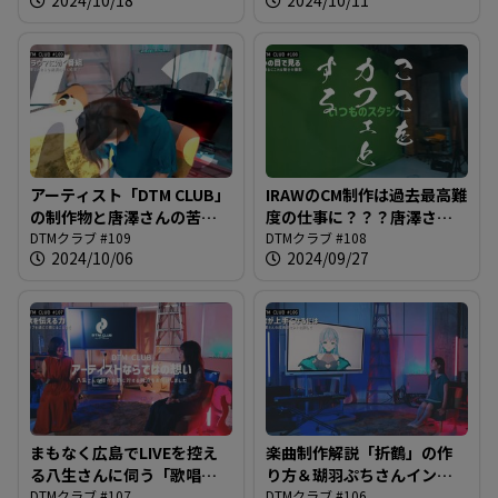
DTMクラブ #110
アーティスト「DTM CLUB」
IRAWのCM制作は過去最高難
の制作物と唐澤さんの苦
度の仕事に？？？唐澤さん
悩。新録された「火影」を
DTMクラブ #109
をアニメーションにする謎
DTMクラブ #108
2024/10/06
2024/09/27
初オンエアへ＠DTMクラブ
計画進行中＠DTMクラブ
#109
#108
まもなく広島でLIVEを控え
楽曲制作解説「折鶴」の作
る八生さんに伺う「歌唱
り方＆瑚羽ぷちさんインタ
力」の秘訣とは？＠DTMク
DTMクラブ #107
ビュー＋αをお届け！＠DTM
DTMクラブ #106