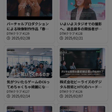
バーチャルプロダクション
いよいよスタジオでの撮影
による映像制作作品「春は
へ。過去最多の関係者が唐
来る / DTM CLUB」完成披露
DTMクラブ #129
澤さんを囲む事態に？？？
DTMクラブ #128
2025/02/28
2025/02/21
試写会＠DTMクラブ #129
＠DTMクラブ #128
気がついたらゲームのCGっ
株式会社ビーライズのデジ
てめちゃくちゃ綺麗になり
タル技術とHTCのハードウ
ましたよね？バーチャルプ
DTMクラブ #127
ェアを駆使して作る、RCC初
DTMクラブ #126
2025/02/14
2025/02/07
ロダクションの技術背景を
のバーチャルプロダクショ
解説と共にご紹介します＠
ン撮影企画がスタート
DTMクラブ #127
@DTMクラブ #126