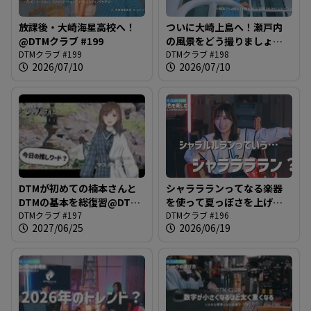
放課後・大崎海星高校へ！
ついに大崎上島へ！瀬戸内
@DTMクラブ #199
の風景をどう撮りましょう
DTMクラブ #199
か？@DTMクラブ #198
DTMクラブ #198
2026/07/10
2026/07/10
DTMが初めての楠本さんと
シャララランってなる楽器
DTMの基本を総復習@DTM
を使って夏っぽさを上げて
クラブ #197
DTMクラブ #197
いこう@DTMクラブ #196
DTMクラブ #196
2027/06/25
2026/06/19