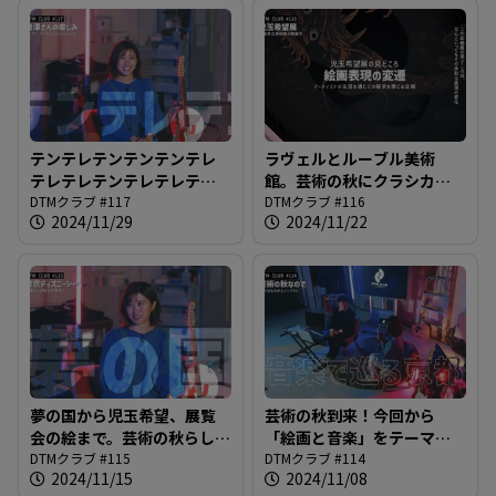
テンテレテンテンテンテレ
ラヴェルとルーブル美術
テレテレテンテレテレテレ
館。芸術の秋にクラシカル
テレテレテレテレ＠DTMク
DTMクラブ #117
な知識をインプット＠DTM
DTMクラブ #116
2024/11/29
2024/11/22
ラブ #117
クラブ #116
夢の国から児玉希望、展覧
芸術の秋到来！今回から
会の絵まで。芸術の秋らしく
「絵画と音楽」をテーマ
いろんなものを吸収してい
DTMクラブ #115
に、アートとアートの共鳴
DTMクラブ #114
2024/11/15
2024/11/08
きましょう！＠DTMクラブ
の歴史を紹介します＠DTM