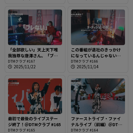
「全部欲しい」天上天下唯
この番組が退社のきっかけ
我独尊な唐澤さん。「ブレ
になっているんじゃないの
ない」強さか「ワガママ」
DTMクラブ #167
か、という疑惑について＠
DTMクラブ #166
2025/11/22
2025/11/14
か？＠DTMクラブ #167
DTMクラブ #166
最初で最後のライブステー
ファーストライブ・ファイ
ジ終了！＠DTMクラブ #165
ナルライブ（前編）＠DTM
DTMクラブ #165
クラブ #164
DTMクラブ #164