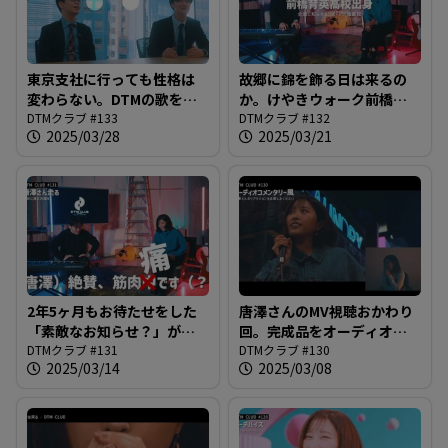
東京支社に行っても性格は
故郷に錦を飾る日は来るの
変わらない。DTMの歌を生
か。けやきウォーク前橋に
み出した２人の新たな要求
DTMクラブ #133
等身大パネルとか、夢が大
DTMクラブ #132
2025/03/28
2025/03/21
は「アルバムリリースの
きすぎやしませんか
歌」？？？＠DTMクラブ
ね？？？＠DTMクラブ #132
#133
2年5ヶ月もお待たせをした
唐澤さんのMV視聴おかわり
「素敵なお知らせ？」がよ
回。完成品をオーディオコ
うやく＠DTMクラブ #131
DTMクラブ #131
メンタリーっぽくお届け＠
DTMクラブ #130
2025/03/14
2025/03/08
DTMクラブ #130