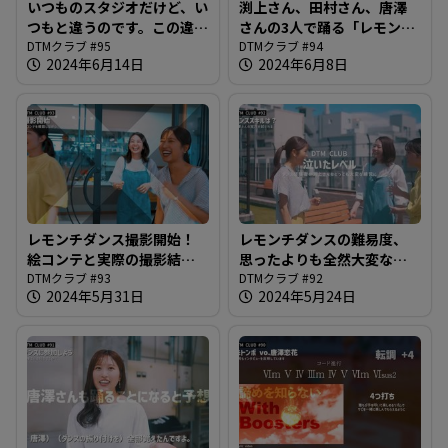
いつものスタジオだけど、い
渕上さん、田村さん、唐澤
つもと違うのです。この違和
さんの3人で踊る「レモンチ
感に気がつける人1％以下＠
DTMクラブ #95
の1週間」のMVが完成しま
DTMクラブ #94
2024年6月14日
2024年6月8日
DTMクラブ #95
した＠DTMクラブ #94
レモンチダンス撮影開始！
レモンチダンスの難易度、
絵コンテと実際の撮影結果
思ったよりも全然大変なの
を見比べながら＠DTMクラ
DTMクラブ #93
ですが唐澤さん大丈夫？＠
DTMクラブ #92
2024年5月31日
2024年5月24日
ブ #93
DTMクラブ #92