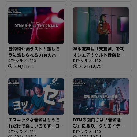
#115
クラブ #114
音源紹介編ラスト！難しそ
緑限定楽曲「天鵞絨」を初
うに感じられるDTMのハー
オンエア！ケルト音楽をベ
ドルをもしかしたら下げて
DTMクラブ #113
ースにした独特のリズム＆
DTMクラブ #112
204/11/01
2024/10/25
くれるかもしれないアイテ
特殊なコーラス音源に注目
ムの紹介＠DTMクラブ #113
＠DTMクラブ #112
エスニックな音源はもうそ
DTMの面白さは「音源選
れだけで楽しいのです。ヨッ
び」にあり。クリエイティ
セィ！＠DTMクラブ #111
DTMクラブ #111
ブな世界へようこそ！＠
DTMクラブ #110
2024/10/18
2024/10/11