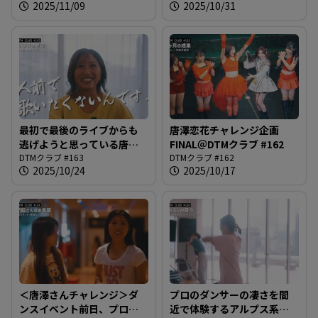
2025/11/09
2025/10/31
最初で最後のライブからも
唐澤恋花チャレンジ企画
逃げようと思っている唐澤
FINAL＠DTMクラブ #162
さん＠DTMクラブ #163
DTMクラブ #163
DTMクラブ #162
2025/10/24
2025/10/17
＜唐澤さんチャレンジ＞ダ
プロのダンサーの凄さを間
ンスイベント前日、プロフ
近で体験するアルプス系女