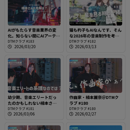
AIがもたらす音楽業界の変
猫も杓子もAIなんです、そん
化。知らない間にAIアーティ
な2026年の音楽制作を考え
ストが結構デビューしてま
DTMクラブ #183
る＠DTMクラブ #182
DTMクラブ #182
2026/03/20
2026/03/13
せん？＠DTMクラブ #183
幼少期、音楽エリートだっ
作曲家・楠本麗奈＠DTMク
たのかもしれない楠本さん
ラブ #180
が楽器に目覚めるかもしれ
DTMクラブ #181
DTMクラブ #180
2026/03/06
2026/02/27
ない＠DTMクラブ #181