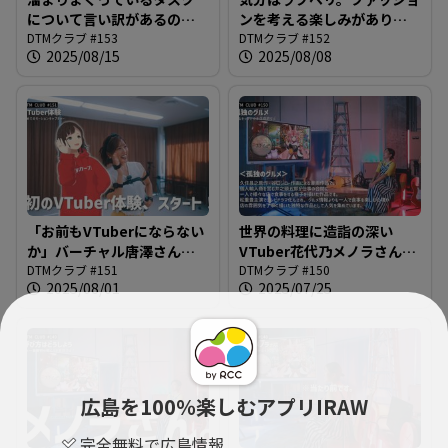
について言い訳があるのな
ンを考える楽しみがありそ
ら言いなさい＠DTMクラブ
DTMクラブ #153
うなバーチャル唐澤さん＠
DTMクラブ #152
2025/08/15
2025/08/08
#153
DTMクラブ #152
「お前もVTuberにならない
世界の料理に造詣の深い
か」バーチャル唐澤さんを
VTuber花代乃メノラさんと
作ろう＠DTMクラブ #151
DTMクラブ #151
作る曲の方向性は？＠DTM
DTMクラブ #150
2025/08/01
2025/07/25
クラブ #150
広島を100％楽しむアプリIRAW
完全無料で広島情報