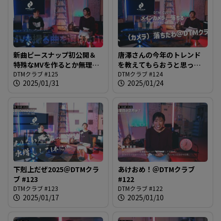
新曲ピースナップ初公開＆
唐澤さんの今年のトレンド
特殊なMVを作るとか無理だ
を教えてもらおうと思った
と思っていた時代が我々に
DTMクラブ #125
らカメラが落ちた＠DTMク
DTMクラブ #124
2025/01/31
2025/01/24
もありました@DTMクラブ
ラブ #124
#125
下剋上だぜ2025＠DTMクラ
あけおめ！＠DTMクラブ
ブ #123
#122
DTMクラブ #123
DTMクラブ #122
2025/01/17
2025/01/10