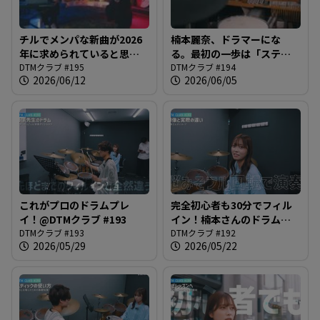
チルでメンパな新曲が2026
楠本麗奈、ドラマーにな
年に求められていると思っ
る。最初の一歩は「スティ
てた時期が私にもありまし
DTMクラブ #195
ック」から@DTMクラブ
DTMクラブ #194
2026/06/12
2026/06/05
た@DTMクラブ #195
#194
これがプロのドラムプレ
完全初心者も30分でフィル
イ！@DTMクラブ #193
イン！楠本さんのドラム体
DTMクラブ #193
験レッスン！＠DTMクラブ
DTMクラブ #192
2026/05/29
2026/05/22
#192