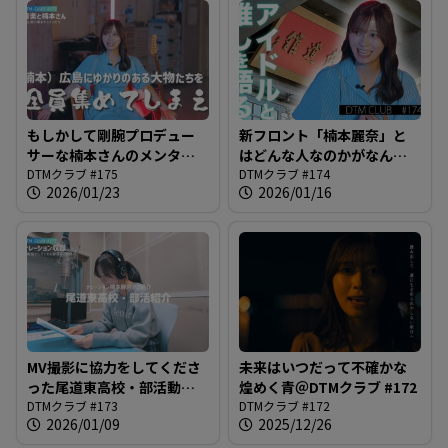
もしかして剛腕プロデュー
新フロント「楠本麗奈」と
サーな楠本さんのメンタル
はどんな人なのかがなんと
＠DTMクラブ #175
DTMクラブ #175
なく分かる、かもしれない
DTMクラブ #174
2026/01/23
2026/01/16
＠DTMクラブ #174
MV撮影に協力をしてくださ
未来はいつだって不確かな
った尾道東高校・部活動を
煌めく青＠DTMクラブ #172
ご紹介！＠DTMクラブ #173
DTMクラブ #173
DTMクラブ #172
2026/01/09
2025/12/26