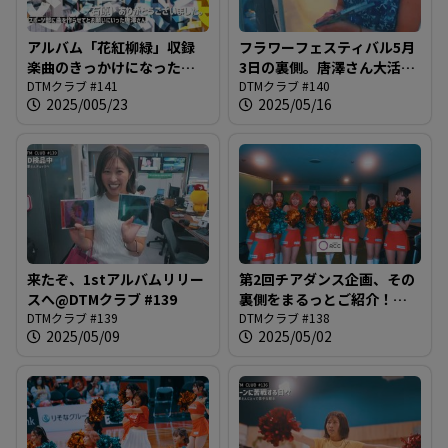
アルバム「花紅柳緑」収録
フラワーフェスティバル5月
楽曲のきっかけになった企
3日の裏側。唐澤さん大活躍
画をまとめて振り返りま
DTMクラブ #141
＠DTMクラブ #140
DTMクラブ #140
2025/005/23
2025/05/16
す！＠DTMクラブ #141
来たぞ、1stアルバムリリー
第2回チアダンス企画、その
スへ@DTMクラブ #139
裏側をまるっとご紹介！！
DTMクラブ #139
＠DTMクラブ #138
DTMクラブ #138
2025/05/09
2025/05/02