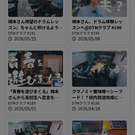
楠本さん待望のドラムレッ
楠本さん、ドラム体験レッ
スン。ちゃんと叩けるように
スンへ@DTMクラブ #190
なるのか？＠DTMクラブ
DTMクラブ #191
DTMクラブ #190
2026/05/15
2026/05/08
#191
「青春を遊びまくる」楠本
クマノミ＋蟹味噌＝シーフ
さんから高校生へ至言を届
ード！？校内放送完成に向
ける「るりラジ」完成＠
DTMクラブ #189
けての会議の予定が日常女
DTMクラブ #188
2026/05/01
2026/04/24
DTMクラブ
子トークのような様相に＠
DTMクラブ #188