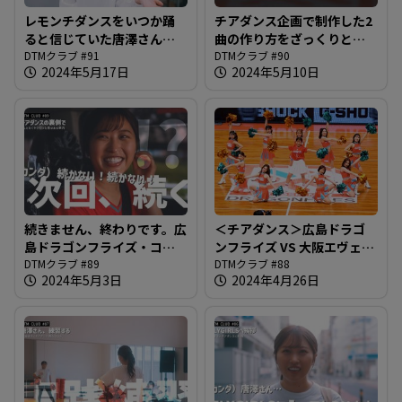
レモンチダンスをいつか踊
チアダンス企画で制作した2
ると信じていた唐澤さん、
曲の作り方をざっくりと。
ついに日の目を見る時が＠
DTMクラブ #91
楽曲解説回です＠DTMクラ
DTMクラブ #90
2024年5月17日
2024年5月10日
DTMクラブ #91
ブ #90
続きません、終わりです。広
＜チアダンス＞広島ドラゴ
島ドラゴンフライズ・コラ
ンフライズ VS 大阪エヴェッ
ボ企画の帰り道＠DTMクラ
DTMクラブ #89
サ戦・4月20日広島サンプラ
DTMクラブ #88
2024年5月3日
2024年4月26日
ブ #89
ザホールでのハーフタイム
ショーの結末をぜひその目
でお確かめください＠DTM
クラブ #88