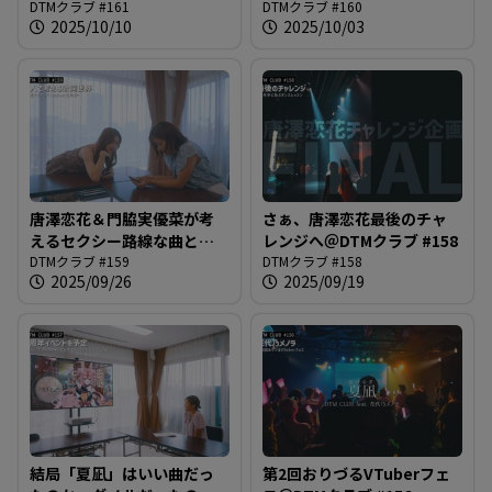
ェッショナルのステージで
DTMクラブ #161
子・唐澤恋花＠DTMクラブ
DTMクラブ #160
2025/10/10
2025/10/03
唐澤さんは何を思う？＠
#160
DTMクラブ #161
唐澤恋花＆門脇実優菜が考
さぁ、唐澤恋花最後のチャ
えるセクシー路線な曲とダ
レンジへ＠DTMクラブ #158
ンス＠DTMクラブ #159
DTMクラブ #159
DTMクラブ #158
2025/09/26
2025/09/19
結局「夏凪」はいい曲だっ
第2回おりづるVTuberフェ