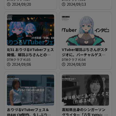
2024/09/20
2024/09/13
ラブ #107
クラブ #106
8/31 おりづるVTuberフェス
VTuber瑚羽ぷちさんがスタ
開催。瑚羽ぷちさんとのコ
ジオに。バーチャルゲスト
ラボ曲「折鶴」を披露した
DTMクラブ #105
とお送りする「VTuberの世
DTMクラブ #104
2024/09/06
2024/08/30
模様をお送りします。＠
界」＠DTMクラブ #104
DTMクラブ #105
おりづるVTuberフェス＆
高知県出身のシンガーソン
IRAW CM制作。久しぶりに
グライター「八生 YaYoi」さ