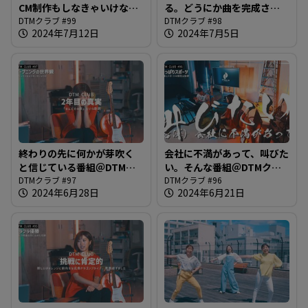
CM制作もしなきゃいけなか
る。どうにか曲を完成させ
ったのを思い出した＠DTM
DTMクラブ #99
たいのですが果たして＠
DTMクラブ #98
2024年7月12日
2024年7月5日
クラブ#99
DTMクラブ#98
終わりの先に何かが芽吹く
会社に不満があって、叫びた
と信じている番組＠DTMク
い。そんな番組＠DTMクラ
ラブ#97
DTMクラブ #97
ブ#96
DTMクラブ #96
2024年6月28日
2024年6月21日