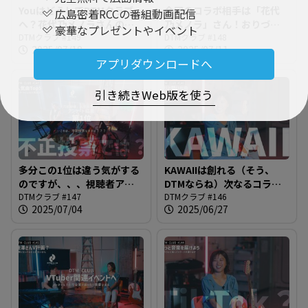
YouはどうしてDTMクラブ
今回のコラボ相手は「花代
広島密着RCCの番組動画配信
へ？花代乃メノラさんの
乃メノラ」さん！おりづる
豪華なプレゼントやイベント
「きっかけ」をインタビュ
DTMクラブ #149
VTuberフェス2回目に向け
DTMクラブ #148
2025/07/18
2025/07/11
ー＠DTMクラブ #149
たスペシャルインタビュー
アプリダウンロードへ
をお送りします＠DTMクラ
ブ #148
引き続きWeb版を使う
多分この1位は違う気がする
KAWAIIは創れる（そう、
のですが、、、視聴者アン
DTMならね）次なるコラボ
ケーを集計した結果わかっ
DTMクラブ #147
曲、目指すはコールアンド
DTMクラブ #146
2025/07/04
2025/06/27
たアルバム人気曲ベスト５
レスポンス！＠DTMクラブ
を発表します！＠DTMクラ
#146
ブ #147