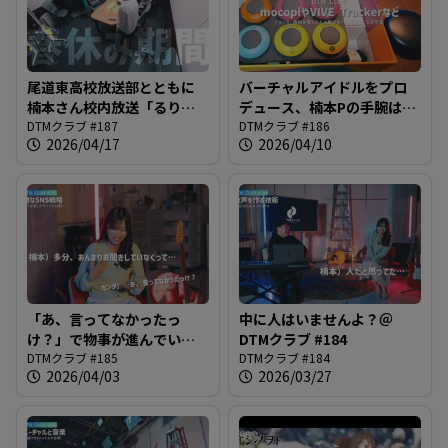
尾道東高校放送部とともに
バーチャルアイドルをプロ
楠本さん校内放送「るりラ
デュース、楠本Pの手腕は？
ジ」デビューへ！＠DTMク
DTMクラブ #187
＠DTMクラブ #186
DTMクラブ #186
2026/04/17
2026/04/10
ラブ #187
「あ、言ってなかったっ
中に人はいませんよ？＠
け？」で物事が進んでいく
DTMクラブ #184
＠DTMクラブ #185
DTMクラブ #185
DTMクラブ #184
2026/04/03
2026/03/27