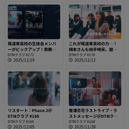
尾道東高校の生徒会メンバ
これが尾道東高校の力…！
ーがピックアップ！素敵ポ
楠本さんも拍手喝采。歴史
イントで最高の青春カット
DTMクラブ #171
的なピアノによるショパン
DTMクラブ #170
2025/12/19
2025/12/12
を＠DTMクラブ #171
の演奏＠DTMクラブ #170
リスタート：Phase.2＠
唐澤恋花ラストライブ・ラ
DTMクラブ #169
ストメッセージ＠DTMクラ
DTMクラブ #169
ブ #168
DTMクラブ #168
2025/12/05
2025/11/28