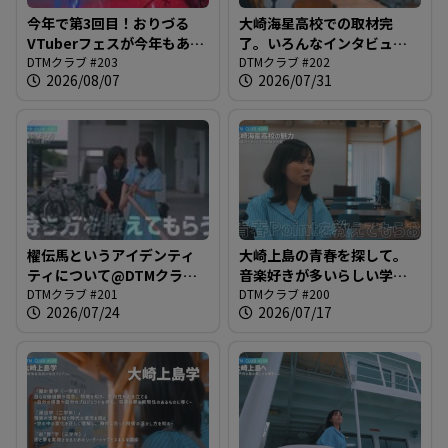
す
今年で第3回目！おりづる
大崎海星高校での取材完
VTuberフェスが今年もある
了。いろんなインタビュー
よ。@DTMクラブ #203
DTMクラブ #203
を元に楽曲を完成させまし
DTMクラブ #202
る
2026/08/07
2026/07/31
ょうみなさん@DTMクラブ
#202
櫂伝馬というアイデンティ
大崎上島の青春を探して。
ティについて@DTMクラブ
音楽好きが多いらしい学内
#201
DTMクラブ #201
を散策@DTMクラブ #200
DTMクラブ #200
2026/07/24
2026/07/17