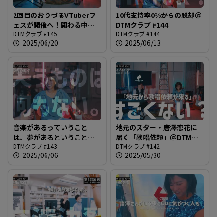
2回目のおりづるVTuberフ
10代支持率0%からの脱却＠
ェスが開催へ！関わる中で
DTMクラブ #144
唐澤さんもVTuberに興味
DTMクラブ #145
DTMクラブ #144
2025/06/20
2025/06/13
が？？？＠DTMクラブ #145
音楽があるっていうこと
地元のスター・唐澤恋花に
は、夢があるということ＠
届く「歌唱依頼」＠DTMク
DTMクラブ #143
DTMクラブ #143
ラブ #142
DTMクラブ #142
2025/06/06
2025/05/30