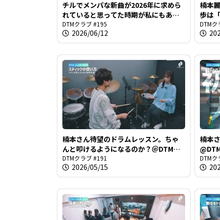
チルでメンパな新曲が2026年に求めら
楠本
れていると思ってた時期が私にもあり
歩は「
ました@DTMクラブ #195
DTMクラブ #195
#194
DTMク
2026/06/12
20
楠本さん待望のドラムレッスン。ちゃ
楠本
んと叩けるようになるのか？＠DTMク
@DTM
ラブ #191
DTMクラブ #191
DTMク
2026/05/15
20