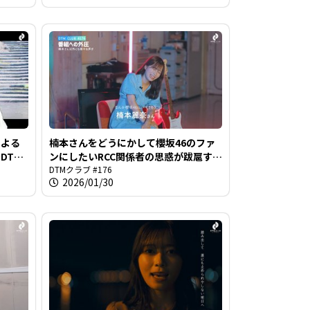
による
楠本さんをどうにかして櫻坂46のファ
DTM
ンにしたいRCC関係者の思惑が跋扈する
番組＠DTMクラブ #176
DTMクラブ #176
2026/01/30