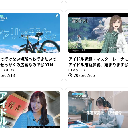
リで行けない場所へも行きたいで
アイドル師範・マスターレーナ
せっかくの広島なので＠DTMク
アイドル用語解説、始まります＠
178
ラブ #178
クラブ #177
DTMクラブ
26/02/13
2026/02/06