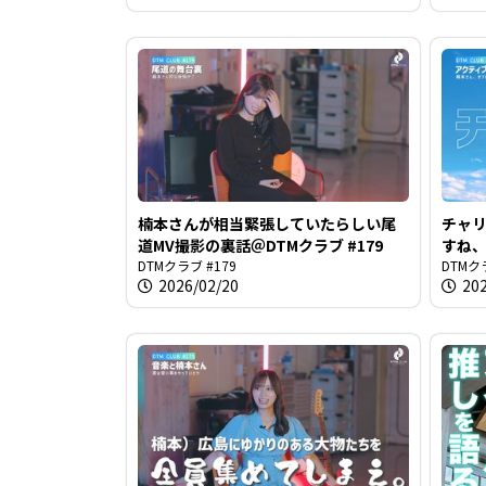
楠本さんが相当緊張していたらしい尾
チャ
道MV撮影の裏話＠DTMクラブ #179
すね、
DTMクラブ #179
ラブ #
DTMク
2026/02/20
20