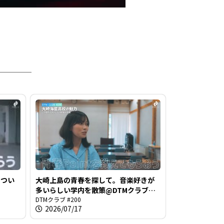
につい
大崎上島の青春を探して。音楽好きが
多いらしい学内を散策@DTMクラブ
#200
DTMクラブ #200
2026/07/17