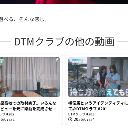
遊べる、そんな感じ。
を
DTMクラブの他の動画
再
生
海星高校での取材完了。いろんな
櫂伝馬というアイデンティティ
す
タビューを元に楽曲を完成させま
て@DTMクラブ #201
みなさん@DTMクラブ #202
ラブ #202
DTMクラブ #201
26/07/31
2026/07/24