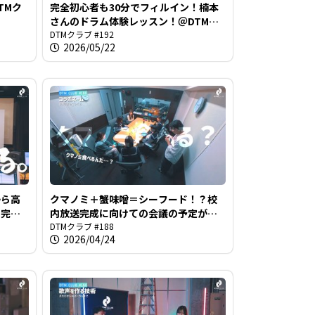
TMク
完全初心者も30分でフィルイン！楠本
さんのドラム体験レッスン！＠DTMク
ラブ #192
DTMクラブ #192
2026/05/22
から高
クマノミ＋蟹味噌＝シーフード！？校
」完成
内放送完成に向けての会議の予定が日
常女子トークのような様相に＠DTMク
DTMクラブ #188
2026/04/24
ラブ #188