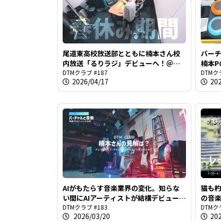
尾道東高校放送部とともに楠本さん校
バー
内放送「るりラジ」デビューへ！＠
楠本P
DTMクラブ #187
DTMクラブ #187
DTMク
2026/04/17
20
AIがもたらす音楽業界の変化。知らな
猫も杓
い間にAIアーティストが結構デビュー
の音楽
してません？＠DTMクラブ #183
DTMクラブ #183
DTMク
2026/03/20
20