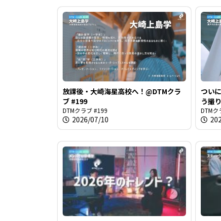
放課後・大崎海星高校へ！@DTMクラ
つい
ブ #199
う撮り
DTMクラブ #199
DTMク
2026/07/10
20