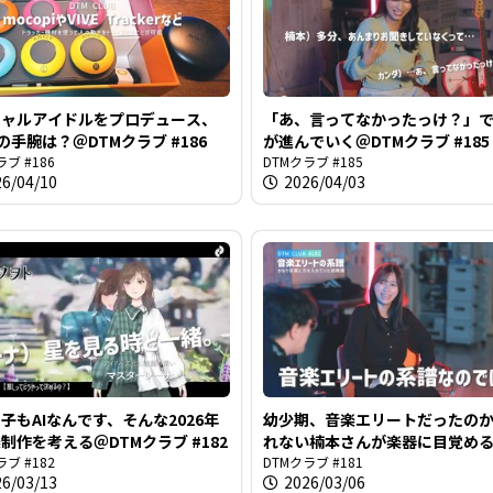
チャルアイドルをプロデュース、
「あ、言ってなかったっけ？」
の手腕は？＠DTMクラブ #186
が進んでいく＠DTMクラブ #185
ラブ #186
DTMクラブ #185
26/04/10
2026/04/03
子もAIなんです、そんな2026年
幼少期、音楽エリートだったの
制作を考える＠DTMクラブ #182
れない楠本さんが楽器に目覚め
ラブ #182
しれない＠DTMクラブ #181
DTMクラブ #181
26/03/13
2026/03/06