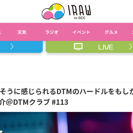
ス
天気
ラジオ
イベント
グルメ
そうに感じられるDTMのハードルをもし
＠DTMクラブ #113