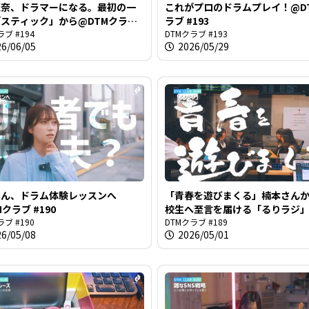
麗奈、ドラマーになる。最初の一
これがプロのドラムプレイ！@D
スティック」から@DTMクラブ
ラブ #193
ラブ #194
DTMクラブ #193
26/06/05
2026/05/29
さん、ドラム体験レッスンへ
「青春を遊びまくる」楠本さん
クラブ #190
校生へ至言を届ける「るりラジ
ラブ #190
＠DTMクラブ
DTMクラブ #189
26/05/08
2026/05/01