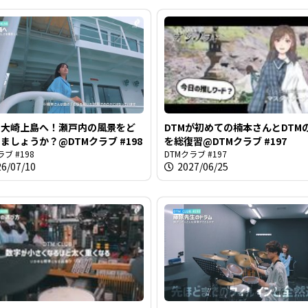
る
に大崎上島へ！瀬戸内の風景をど
DTMが初めての楠本さんとDTM
ましょうか？@DTMクラブ #198
を総復習@DTMクラブ #197
ラブ #198
DTMクラブ #197
26/07/10
2027/06/25