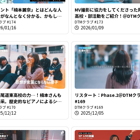
ロント「楠本麗奈」とはどんな人
MV撮影に協力をしてくださった
かがなんとなく分かる、かもしれ
高校・部活動をご紹介！＠DTM
DTMクラブ #174
ラブ #174
#173
DTMクラブ #173
26/01/16
2026/01/09
が尾道東高校の力…！楠本さんも
リスタート：Phase.2＠DTMク
喝采。歴史的なピアノによるショ
#169
演奏＠DTMクラブ #170
ラブ #170
DTMクラブ #169
25/12/12
2025/12/05