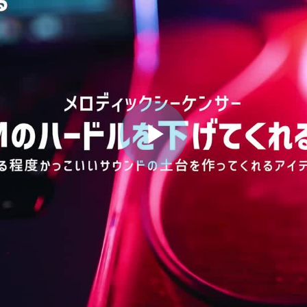
ビ
デ
オ