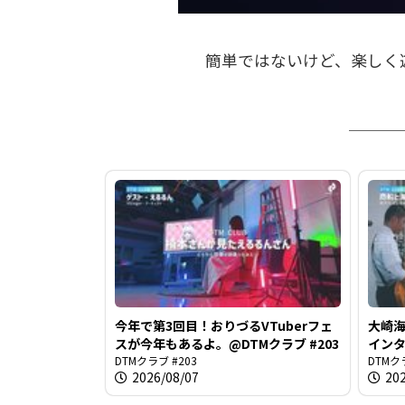
簡単ではないけど、楽しく
今年で第3回目！おりづるVTuberフェ
大崎
スが今年もあるよ。@DTMクラブ #203
イン
DTMクラブ #203
しょう
DTMク
2026/08/07
20