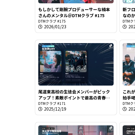
もしかして剛腕プロデューサーな楠本
新フ
さんのメンタル＠DTMクラブ #175
なの
DTMクラブ #175
ない＠
DTMク
2026/01/23
20
尾道東高校の生徒会メンバーがピック
これ
アップ！素敵ポイントで最高の青春カ
拍手
ットを＠DTMクラブ #171
DTMクラブ #171
パンの
DTMク
2025/12/19
20