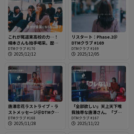
これが尾道東高校の力…！
リスタート：Phase.2＠
楠本さんも拍手喝采。歴史
DTMクラブ #169
的なピアノによるショパン
DTMクラブ #170
DTMクラブ #169
2025/12/12
2025/12/05
の演奏＠DTMクラブ #170
唐澤恋花ラストライブ・ラ
「全部欲しい」天上天下唯
ストメッセージ＠DTMクラ
我独尊な唐澤さん。「ブレ
ブ #168
DTMクラブ #168
ない」強さか「ワガママ」
DTMクラブ #167
2025/11/28
2025/11/22
か？＠DTMクラブ #167