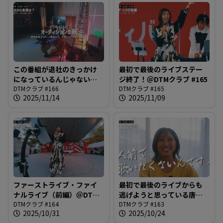
この番組が退社のきっかけ
最初で最後のライブステー
になっているんじゃないの
ジ終了！＠DTMクラブ #165
か、という疑惑について＠
DTMクラブ #166
DTMクラブ #165
2025/11/14
2025/11/09
DTMクラブ #166
ファーストライブ・ファイ
最初で最後のライブからも
ナルライブ（前編）＠DTM
逃げようと思っている唐澤
クラブ #164
DTMクラブ #164
さん＠DTMクラブ #163
DTMクラブ #163
2025/10/31
2025/10/24