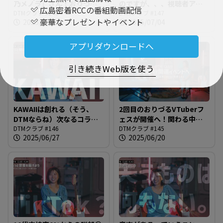
乃メノラ」さん！おりづる
のですが、、、視聴者アン
広島密着RCCの番組動画配信
VTuberフェス2回目に向け
DTMクラブ #148
ケーを集計した結果わかっ
DTMクラブ #147
豪華なプレゼントやイベント
2025/07/11
2025/07/04
たスペシャルインタビュー
たアルバム人気曲ベスト５
をお送りします＠DTMクラ
を発表します！＠DTMクラ
ブ #148
ブ #147
アプリダウンロードへ
引き続きWeb版を使う
KAWAIIは創れる（そう、
2回目のおりづるVTuberフ
DTMならね）次なるコラボ
ェスが開催へ！関わる中で
曲、目指すはコールアンド
DTMクラブ #146
唐澤さんもVTuberに興味
DTMクラブ #145
2025/06/27
2025/06/20
レスポンス！＠DTMクラブ
が？？？＠DTMクラブ #145
#146