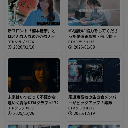
新フロント「楠本麗奈」と
MV撮影に協力をしてくださ
はどんな人なのかがなんと
った尾道東高校・部活動を
なく分かる、かもしれない
DTMクラブ #174
ご紹介！＠DTMクラブ #173
DTMクラブ #173
2026/01/16
2026/01/09
＠DTMクラブ #174
未来はいつだって不確かな
尾道東高校の生徒会メンバ
煌めく青＠DTMクラブ #172
ーがピックアップ！素敵ポ
DTMクラブ #172
イントで最高の青春カット
DTMクラブ #171
2025/12/26
2025/12/19
を＠DTMクラブ #171