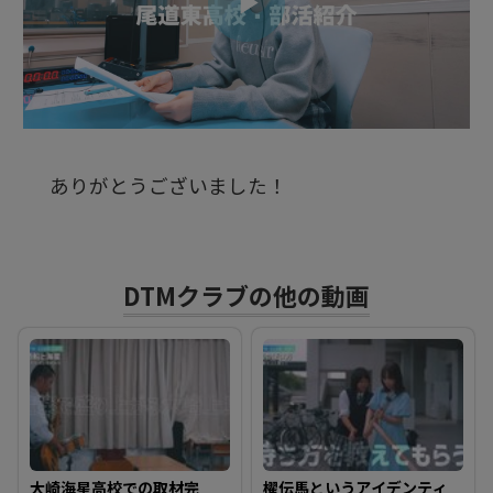
ビ
デ
ありがとうございました！
オ
を
DTMクラブの他の動画
再
生
大崎海星高校での取材完
櫂伝馬というアイデンティ