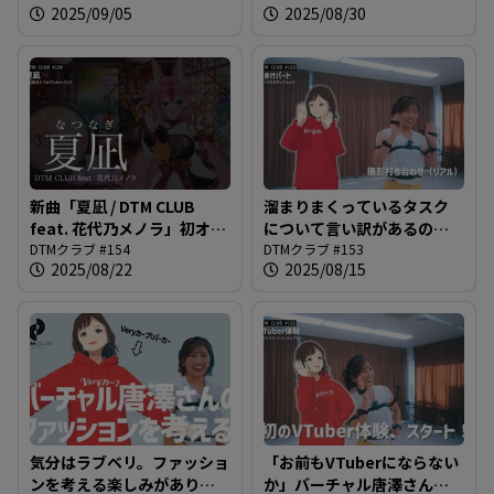
2025/09/05
2025/08/30
新曲「夏凪 / DTM CLUB
溜まりまくっているタスク
feat. 花代乃メノラ」初オン
について言い訳があるのな
エア！！みんなでコール＆
DTMクラブ #154
ら言いなさい＠DTMクラブ
DTMクラブ #153
2025/08/22
2025/08/15
レスポンスしてください！
#153
＠DTMクラブ #154
気分はラブベリ。ファッショ
「お前もVTuberにならない
ンを考える楽しみがありそ
か」バーチャル唐澤さんを