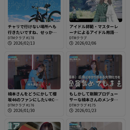
チャリで行けない場所へも
アイドル師範・マスターレ
行きたいですね、せっかく
ーナによるアイドル用語解
の広島なので＠DTMクラブ
DTMクラブ #178
説、始まります＠DTMクラ
DTMクラブ
2026/02/13
2026/02/06
#178
ブ #177
楠本さんをどうにかして櫻
もしかして剛腕プロデュー
坂46のファンにしたいRCC
サーな楠本さんのメンタル
関係者の思惑が跋扈する番
DTMクラブ #176
＠DTMクラブ #175
DTMクラブ #175
2026/01/30
2026/01/23
組＠DTMクラブ #176