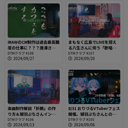
IRAWのCM制作は過去最高難
まもなく広島でLIVEを控え
度の仕事に？？？唐澤さん
る八生さんに伺う「歌唱
をアニメーションにする謎
DTMクラブ #108
力」の秘訣とは？＠DTMク
DTMクラブ #107
2024/09/27
2024/09/20
計画進行中＠DTMクラブ
ラブ #107
#108
楽曲制作解説「折鶴」の作
8/31 おりづるVTuberフェス
り方＆瑚羽ぷちさんインタ
開催。瑚羽ぷちさんとのコ
ビュー＋αをお届け！＠DTM
DTMクラブ #106
ラボ曲「折鶴」を披露した
DTMクラブ #105
2024/09/13
2024/09/06
クラブ #106
模様をお送りします。＠