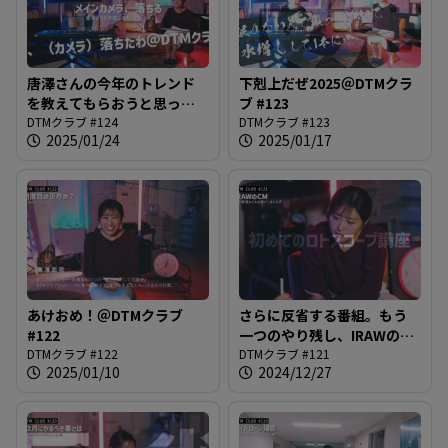
唐澤さんの今年のトレンド
下剋上だぜ2025＠DTMクラ
を教えてもらおうと思った
ブ #123
らカメラが落ちた＠DTMク
DTMクラブ #124
DTMクラブ #123
2025/01/24
2025/01/17
ラブ #124
あけおめ！＠DTMクラブ
さらに反省する番組。もう
#122
一つのやり残し、IRAWのCM
DTMクラブ #122
の進捗は？＠DTMクラブ
DTMクラブ #121
2025/01/10
2024/12/27
#121