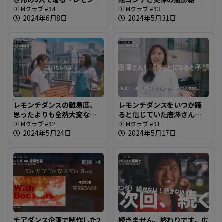
の1週間」のMVが完成しま
DTMクラブ #94
を見比べながら＠DTMクラ
DTMクラブ #93
2024年6月8日
2024年5月31日
した＠DTMクラブ #94
ブ #93
レモンチダンスの難易度、
レモンチダンスをいつか踊
思ったよりも全然大変なの
ると信じていた唐澤さん、
ですが唐澤さん大丈夫？＠
DTMクラブ #92
ついに日の目を見る時が＠
DTMクラブ #91
2024年5月24日
2024年5月17日
DTMクラブ #92
DTMクラブ #91
チアダンス企画で制作した2
続きません、終わりです。広