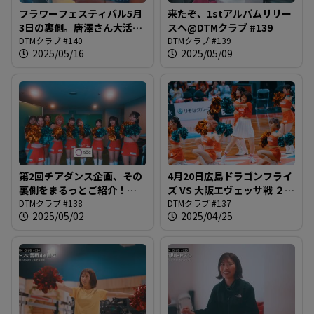
フラワーフェスティバル5月
来たぞ、1stアルバムリリー
3日の裏側。唐澤さん大活躍
スへ@DTMクラブ #139
＠DTMクラブ #140
DTMクラブ #140
DTMクラブ #139
2025/05/16
2025/05/09
第2回チアダンス企画、その
4月20日広島ドラゴンフライ
裏側をまるっとご紹介！！
ズ VS 大阪エヴェッサ戦 ２回
＠DTMクラブ #138
DTMクラブ #138
目のチアダンス企画の結末
DTMクラブ #137
2025/05/02
2025/04/25
は…？＠DTMクラブ #137