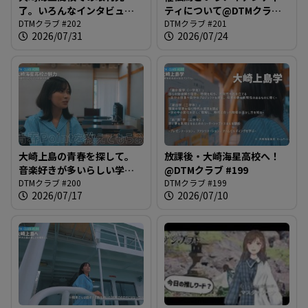
す
了。いろんなインタビュー
ティについて@DTMクラブ
を元に楽曲を完成させまし
DTMクラブ #202
#201
DTMクラブ #201
2026/07/31
2026/07/24
ょうみなさん@DTMクラブ
る
#202
大崎上島の青春を探して。
放課後・大崎海星高校へ！
音楽好きが多いらしい学内
@DTMクラブ #199
を散策@DTMクラブ #200
DTMクラブ #200
DTMクラブ #199
2026/07/17
2026/07/10