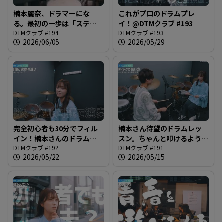
楠本麗奈、ドラマーにな
これがプロのドラムプレ
る。最初の一歩は「スティ
イ！@DTMクラブ #193
ック」から@DTMクラブ
DTMクラブ #194
DTMクラブ #193
2026/06/05
2026/05/29
#194
完全初心者も30分でフィル
楠本さん待望のドラムレッ
イン！楠本さんのドラム体
スン。ちゃんと叩けるように
験レッスン！＠DTMクラブ
DTMクラブ #192
なるのか？＠DTMクラブ
DTMクラブ #191
2026/05/22
2026/05/15
#192
#191