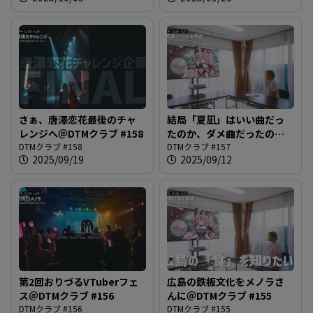
さぁ、唐澤恋花最後のチャ
結局「夏凪」はいい曲だっ
レンジへ＠DTMクラブ #158
たのか、ダメ曲だったのか
DTMクラブ #158
を考える。ほぼメノラさん
DTMクラブ #157
2025/09/19
2025/09/12
のおかげでは？＠DTMクラ
ブ #157
第2回おりづるVTuberフェ
広島の鉄板文化をメノラさ
ス＠DTMクラブ #156
んに＠DTMクラブ #155
DTMクラブ #156
DTMクラブ #155