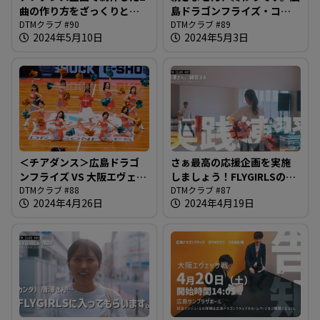
曲の作り方をざっくりと。
島ドラゴンフライズ・コラ
楽曲解説回です＠DTMクラ
DTMクラブ #90
ボ企画の帰り道＠DTMクラ
DTMクラブ #89
2024年5月10日
2024年5月3日
ブ #90
ブ #89
＜チアダンス＞広島ドラゴ
さぁ最高の応援企画を実施
ンフライズ VS 大阪エヴェッ
しましょう！FLYGIRLSのレ
サ戦・4月20日広島サンプラ
DTMクラブ #88
ッスンの元、唐澤さんがめ
DTMクラブ #87
2024年4月26日
2024年4月19日
ザホールでのハーフタイム
ちゃくちゃ頑張ります＠
ショーの結末をぜひその目
DTMクラブ #87
でお確かめください＠DTM
クラブ #88