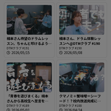
楠本さん待望のドラムレッ
楠本さん、ドラム体験レッ
スン。ちゃんと叩けるように
スンへ@DTMクラブ #190
なるのか？＠DTMクラブ
DTMクラブ #191
DTMクラブ #190
2026/05/15
2026/05/08
#191
「青春を遊びまくる」楠本
クマノミ＋蟹味噌＝シーフ
さんから高校生へ至言を届
ード！？校内放送完成に向
ける「るりラジ」完成＠
DTMクラブ #189
けての会議の予定が日常女
DTMクラブ #188
2026/05/01
2026/04/24
DTMクラブ
子トークのような様相に＠