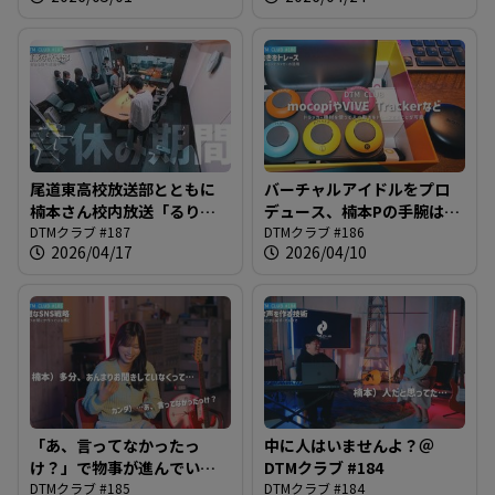
DTMクラブ #188
尾道東高校放送部とともに
バーチャルアイドルをプロ
楠本さん校内放送「るりラ
デュース、楠本Pの手腕は？
ジ」デビューへ！＠DTMク
DTMクラブ #187
＠DTMクラブ #186
DTMクラブ #186
2026/04/17
2026/04/10
ラブ #187
「あ、言ってなかったっ
中に人はいませんよ？＠
け？」で物事が進んでいく
DTMクラブ #184
＠DTMクラブ #185
DTMクラブ #185
DTMクラブ #184