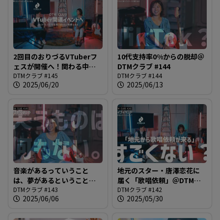
2回目のおりづるVTuberフ
10代支持率0%からの脱却＠
ェスが開催へ！関わる中で
DTMクラブ #144
唐澤さんもVTuberに興味
DTMクラブ #145
DTMクラブ #144
2025/06/20
2025/06/13
が？？？＠DTMクラブ #145
音楽があるっていうこと
地元のスター・唐澤恋花に
は、夢があるということ＠
届く「歌唱依頼」＠DTMク
DTMクラブ #143
DTMクラブ #143
ラブ #142
DTMクラブ #142
2025/06/06
2025/05/30