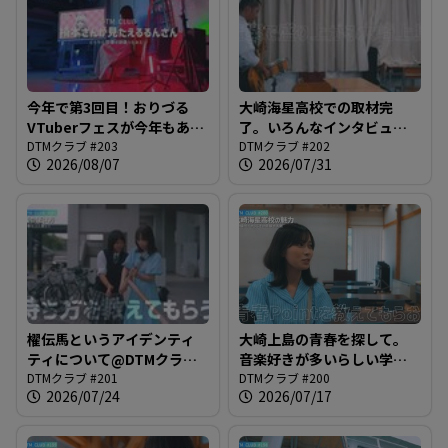
す
る
今年で第3回目！おりづる
大崎海星高校での取材完
VTuberフェスが今年もある
了。いろんなインタビュー
よ。@DTMクラブ #203
DTMクラブ #203
を元に楽曲を完成させまし
DTMクラブ #202
2026/08/07
2026/07/31
ょうみなさん@DTMクラブ
#202
櫂伝馬というアイデンティ
大崎上島の青春を探して。
ティについて@DTMクラブ
音楽好きが多いらしい学内
#201
DTMクラブ #201
を散策@DTMクラブ #200
DTMクラブ #200
2026/07/24
2026/07/17