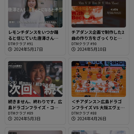
レモンチダンスをいつか踊
チアダンス企画で制作した2
ると信じていた唐澤さん、
曲の作り方をざっくりと。
ついに日の目を見る時が＠
DTMクラブ #91
楽曲解説回です＠DTMクラ
DTMクラブ #90
2024年5月17日
2024年5月10日
DTMクラブ #91
ブ #90
続きません、終わりです。広
＜チアダンス＞広島ドラゴ
島ドラゴンフライズ・コラ
ンフライズ VS 大阪エヴェッ
ボ企画の帰り道＠DTMクラ
DTMクラブ #89
サ戦・4月20日広島サンプラ
DTMクラブ #88
2024年5月3日
2024年4月26日
ブ #89
ザホールでのハーフタイム
ショーの結末をぜひその目
でお確かめください＠DTM