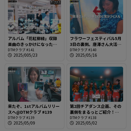
アルバム「花紅柳緑」収録
フラワーフェスティバル5月
楽曲のきっかけになった企
3日の裏側。唐澤さん大活躍
画をまとめて振り返りま
DTMクラブ #141
＠DTMクラブ #140
DTMクラブ #140
2025/005/23
2025/05/16
す！＠DTMクラブ #141
来たぞ、1stアルバムリリー
第2回チアダンス企画、その
スへ@DTMクラブ #139
裏側をまるっとご紹介！！
DTMクラブ #139
＠DTMクラブ #138
DTMクラブ #138
2025/05/09
2025/05/02