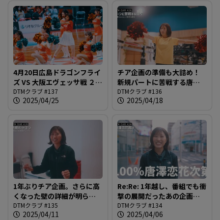
4月20日広島ドラゴンフライ
チア企画の準備も大詰め！
ズ VS 大阪エヴェッサ戦 ２回
新規パートに苦戦する唐澤
目のチアダンス企画の結末
DTMクラブ #137
さん。4月20日まであと数日
DTMクラブ #136
2025/04/25
2025/04/18
は…？＠DTMクラブ #137
＠DTMクラブ #136
1年ぶりチア企画。さらに高
Re:Re: 1年越し、番組でも衝
くなった壁の詳細が明らか
撃の展開だったあの企画が
に。最後は「運」が必要？
DTMクラブ #135
再び！チア・リターンズ開
DTMクラブ #134
2025/04/11
2025/04/06
＠DTMクラブ #135
始！＠DTMクラブ #134