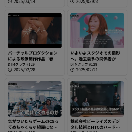
2025/03/14
2025/03/08
DTMクラブ #130
バーチャルプロダクション
いよいよスタジオでの撮影
による映像制作作品「春は
へ。過去最多の関係者が唐
来る / DTM CLUB」完成披露
DTMクラブ #129
澤さんを囲む事態に？？？
DTMクラブ #128
2025/02/28
2025/02/21
試写会＠DTMクラブ #129
＠DTMクラブ #128
気がついたらゲームのCGっ
株式会社ビーライズのデジ
てめちゃくちゃ綺麗になり
タル技術とHTCのハードウ