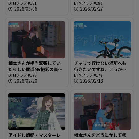
が楽器に目覚めるかもしれ
DTMクラブ #181
DTMクラブ #180
2026/03/06
2026/02/27
ない＠DTMクラブ #181
楠本さんが相当緊張してい
チャリで行けない場所へも
たらしい尾道MV撮影の裏話
行きたいですね、せっかく
＠DTMクラブ #179
DTMクラブ #179
の広島なので＠DTMクラブ
DTMクラブ #178
2026/02/20
2026/02/13
#178
アイドル師範・マスターレ
楠本さんをどうにかして櫻