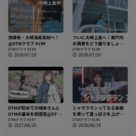
放課後・大崎海星高校へ！
ついに大崎上島へ！瀬戸内
@DTMクラブ #199
の風景をどう撮りましょう
DTMクラブ #199
か？@DTMクラブ #198
DTMクラブ #198
2026/07/10
2026/07/10
DTMが初めての楠本さんと
シャララランってなる楽器
DTMの基本を総復習@DTM
を使って夏っぽさを上げて
クラブ #197
DTMクラブ #197
いこう@DTMクラブ #196
DTMクラブ #196
2027/06/25
2026/06/19