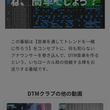
ビ
デ
この番組は【音楽を通してトレンドを一緒
オ
に作ろう】をコンセプトに、何も知らない
アナウンサーを巻き込んで、DTM音楽を作る
を
という、いちローカル局の挑戦する様をお
送りする番組です。
再
DTMクラブの他の動画
生