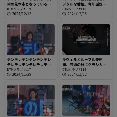
術の見本市となっている深
ジタルな番組。今年話題の
夜の謎番組。目指すはカッ
DTMクラブ #119
アイテムで遊ぶ深夜番組＠
DTMクラブ #118
2024/12/13
2024/12/06
コいいMV制作＠DTMクラブ
DTMクラブ #118
#119
テンテレテンテンテンテレ
ラヴェルとルーブル美術
テレテレテンテレテレテレ
館。芸術の秋にクラシカル
テレテレテレテレ＠DTMク
DTMクラブ #117
な知識をインプット＠DTM
DTMクラブ #116
2024/11/29
2024/11/22
ラブ #117
クラブ #116