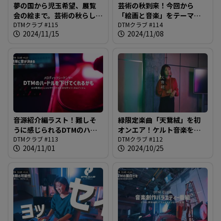
夢の国から児玉希望、展覧
芸術の秋到来！今回から
会の絵まで。芸術の秋らしく
「絵画と音楽」をテーマ
いろんなものを吸収してい
DTMクラブ #115
に、アートとアートの共鳴
DTMクラブ #114
2024/11/15
2024/11/08
きましょう！＠DTMクラブ
の歴史を紹介します＠DTM
#115
クラブ #114
音源紹介編ラスト！難しそ
緑限定楽曲「天鵞絨」を初
うに感じられるDTMのハー
オンエア！ケルト音楽をベ
ドルをもしかしたら下げて
DTMクラブ #113
ースにした独特のリズム＆
DTMクラブ #112
204/11/01
2024/10/25
くれるかもしれないアイテ
特殊なコーラス音源に注目
ムの紹介＠DTMクラブ #113
＠DTMクラブ #112