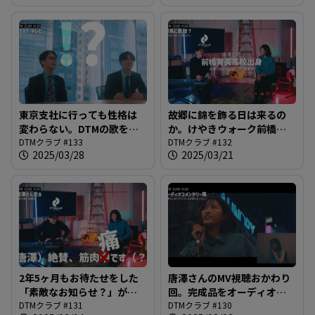
東京支社に行っても性格は
故郷に錦を飾る日は来るの
変わらない。DTMの歌を生
か。けやきウォーク前橋に
み出した２人の新たな要求
DTMクラブ #133
等身大パネルとか、夢が大
DTMクラブ #132
2025/03/28
2025/03/21
は「アルバムリリースの
きすぎやしませんか
歌」？？？＠DTMクラブ
ね？？？＠DTMクラブ #132
#133
2年5ヶ月もお待たせをした
唐澤さんのMV視聴おかわり
「素敵なお知らせ？」がよ
回。完成品をオーディオコ
うやく＠DTMクラブ #131
DTMクラブ #131
メンタリーっぽくお届け＠
DTMクラブ #130