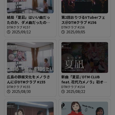
結局「夏凪」はいい曲だっ
第2回おりづるVTuberフェ
たのか、ダメ曲だったのか
ス＠DTMクラブ #156
を考える。ほぼメノラさん
DTMクラブ #157
DTMクラブ #156
2025/09/12
2025/09/05
のおかげでは？＠DTMクラ
ブ #157
広島の鉄板文化をメノラさ
新曲「夏凪 / DTM CLUB
んに＠DTMクラブ #155
feat. 花代乃メノラ」初オン
DTMクラブ #155
エア！！みんなでコール＆
DTMクラブ #154
2025/08/30
2025/08/22
レスポンスしてください！
＠DTMクラブ #154