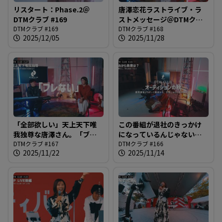
リスタート：Phase.2＠
唐澤恋花ラストライブ・ラ
DTMクラブ #169
ストメッセージ＠DTMクラ
DTMクラブ #169
ブ #168
DTMクラブ #168
2025/12/05
2025/11/28
「全部欲しい」天上天下唯
この番組が退社のきっかけ
我独尊な唐澤さん。「ブレ
になっているんじゃないの
ない」強さか「ワガママ」
DTMクラブ #167
か、という疑惑について＠
DTMクラブ #166
2025/11/22
2025/11/14
か？＠DTMクラブ #167
DTMクラブ #166