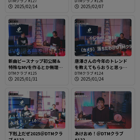
ましたよね？バーチャルプ
DTMクラブ #127
ェアを駆使して作る、RCC初
DTMクラブ #126
2025/02/14
2025/02/07
ロダクションの技術背景を
のバーチャルプロダクショ
解説と共にご紹介します＠
ン撮影企画がスタート
DTMクラブ #127
@DTMクラブ #126
新曲ピースナップ初公開＆
唐澤さんの今年のトレンド
特殊なMVを作るとか無理だ
を教えてもらおうと思った
と思っていた時代が我々に
DTMクラブ #125
らカメラが落ちた＠DTMク
DTMクラブ #124
2025/01/31
2025/01/24
もありました@DTMクラブ
ラブ #124
#125
下剋上だぜ2025＠DTMクラ
あけおめ！＠DTMクラブ
ブ #123
#122