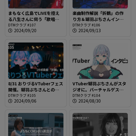
まもなく広島でLIVEを控え
楽曲制作解説「折鶴」の作
る八生さんに伺う「歌唱
り方＆瑚羽ぷちさんインタ
力」の秘訣とは？＠DTMク
DTMクラブ #107
ビュー＋αをお届け！＠DTM
DTMクラブ #106
2024/09/20
2024/09/13
ラブ #107
クラブ #106
8/31 おりづるVTuberフェス
VTuber瑚羽ぷちさんがスタ
開催。瑚羽ぷちさんとのコ
ジオに。バーチャルゲスト
ラボ曲「折鶴」を披露した
DTMクラブ #105
とお送りする「VTuberの世
DTMクラブ #104
2024/09/06
2024/08/30
模様をお送りします。＠
界」＠DTMクラブ #104
DTMクラブ #105