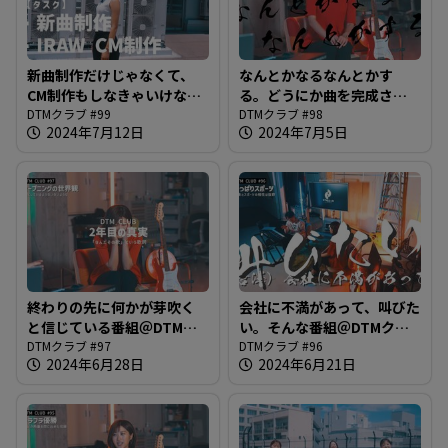
新曲制作だけじゃなくて、
なんとかなるなんとかす
CM制作もしなきゃいけなか
る。どうにか曲を完成させ
ったのを思い出した＠DTM
DTMクラブ #99
たいのですが果たして＠
DTMクラブ #98
2024年7月12日
2024年7月5日
クラブ#99
DTMクラブ#98
終わりの先に何かが芽吹く
会社に不満があって、叫びた
と信じている番組＠DTMク
い。そんな番組＠DTMクラ
ラブ#97
DTMクラブ #97
ブ#96
DTMクラブ #96
2024年6月28日
2024年6月21日