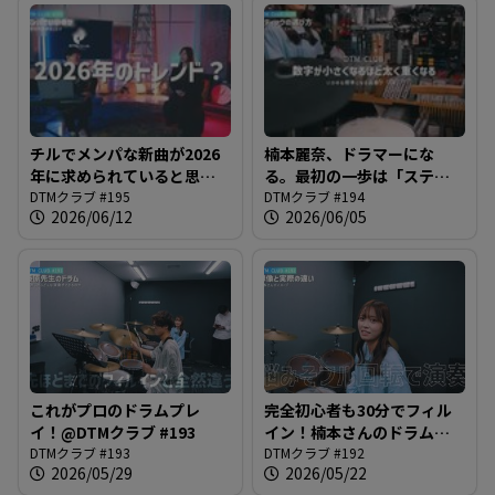
チルでメンパな新曲が2026
楠本麗奈、ドラマーにな
年に求められていると思っ
る。最初の一歩は「スティ
てた時期が私にもありまし
DTMクラブ #195
ック」から@DTMクラブ
DTMクラブ #194
2026/06/12
2026/06/05
た@DTMクラブ #195
#194
これがプロのドラムプレ
完全初心者も30分でフィル
イ！@DTMクラブ #193
イン！楠本さんのドラム体
DTMクラブ #193
験レッスン！＠DTMクラブ
DTMクラブ #192
2026/05/29
2026/05/22
#192