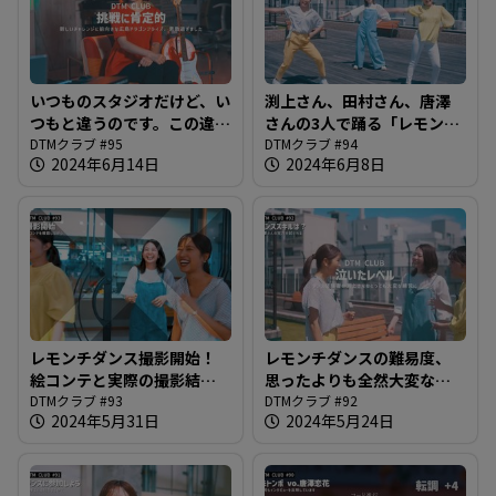
いつものスタジオだけど、い
渕上さん、田村さん、唐澤
つもと違うのです。この違和
さんの3人で踊る「レモンチ
感に気がつける人1％以下＠
DTMクラブ #95
の1週間」のMVが完成しま
DTMクラブ #94
2024年6月14日
2024年6月8日
DTMクラブ #95
した＠DTMクラブ #94
レモンチダンス撮影開始！
レモンチダンスの難易度、
絵コンテと実際の撮影結果
思ったよりも全然大変なの
を見比べながら＠DTMクラ
DTMクラブ #93
ですが唐澤さん大丈夫？＠
DTMクラブ #92
2024年5月31日
2024年5月24日
ブ #93
DTMクラブ #92