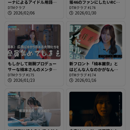
ーナによるアイドル用語解
坂46のファンにしたいRCC
説、始まります＠DTMクラ
DTMクラブ
関係者の思惑が跋扈する番
DTMクラブ #176
2026/02/06
2026/01/30
ブ #177
組＠DTMクラブ #176
もしかして剛腕プロデュー
新フロント「楠本麗奈」と
サーな楠本さんのメンタル
はどんな人なのかがなんと
＠DTMクラブ #175
DTMクラブ #175
なく分かる、かもしれない
DTMクラブ #174
2026/01/23
2026/01/16
＠DTMクラブ #174