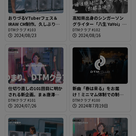
おりづるVTuberフェス＆
高知県出身のシンガーソン
IRAW CM制作。久しぶりに
グライター「八生 YaYoi」さ
青空の下での収録も＠DTM
DTMクラブ #103
んがスタジオに！プロフィ
DTMクラブ #102
2024/08/23
2024/08/16
クラブ #103
ールによると陰キャな八生
さんとどう考えても陽キャ
な唐澤さんの共通点とは？
＠DTMクラブ #102
仕切り直しの101回目に明か
新曲「春は来る」をお届
される新企画。まぁ唐澤さ
け！ミニマム体制での制作
んには特に事前に話してな
DTMクラブ #101
ながらついに到着した100回
DTMクラブ #100
2024/07/26
2024年7月19日
いんですけども＠DTMクラ
目の放送。本当にありがと
ブ #101
うございます。＠DTMクラ
ブ #100