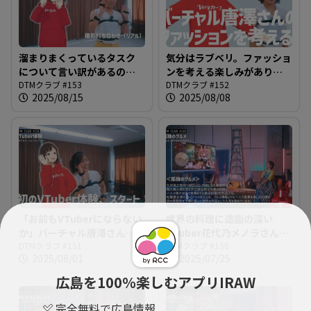
溜まりまくっているタスク
気分はラブベリ。ファッショ
について言い訳があるのな
ンを考える楽しみがありそ
ら言いなさい＠DTMクラブ
DTMクラブ #153
うなバーチャル唐澤さん＠
DTMクラブ #152
2025/08/15
2025/08/08
#153
DTMクラブ #152
「お前もVTuberにならない
世界の料理に造詣の深い
か」バーチャル唐澤さんを
VTuber花代乃メノラさんと
作ろう＠DTMクラブ #151
DTMクラブ #151
作る曲の方向性は？＠DTM
DTMクラブ #150
2025/08/01
2025/07/25
クラブ #150
広島を100％楽しむアプリIRAW
完全無料で広島情報