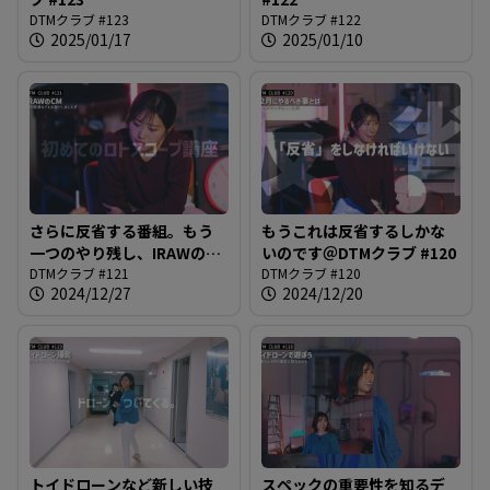
DTMクラブ #123
DTMクラブ #122
2025/01/17
2025/01/10
さらに反省する番組。もう
もうこれは反省するしかな
一つのやり残し、IRAWのCM
いのです＠DTMクラブ #120
の進捗は？＠DTMクラブ
DTMクラブ #121
DTMクラブ #120
2024/12/27
2024/12/20
#121
トイドローンなど新しい技
スペックの重要性を知るデ