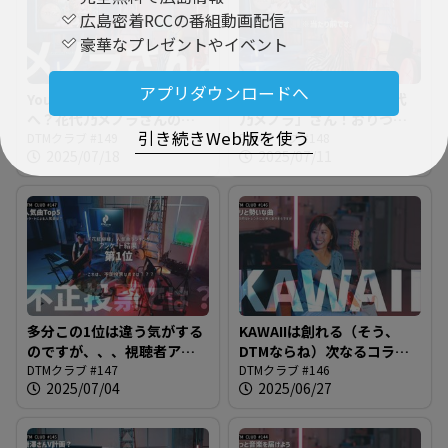
広島密着RCCの番組動画配信
豪華なプレゼントやイベント
アプリダウンロードへ
YouはどうしてDTMクラブ
今回のコラボ相手は「花代
へ？花代乃メノラさんの
乃メノラ」さん！おりづる
引き続きWeb版を使う
「きっかけ」をインタビュ
DTMクラブ #149
VTuberフェス2回目に向け
DTMクラブ #148
2025/07/18
2025/07/11
ー＠DTMクラブ #149
たスペシャルインタビュー
をお送りします＠DTMクラ
ブ #148
多分この1位は違う気がする
KAWAIIは創れる（そう、
のですが、、、視聴者アン
DTMならね）次なるコラボ
ケーを集計した結果わかっ
DTMクラブ #147
曲、目指すはコールアンド
DTMクラブ #146
2025/07/04
2025/06/27
たアルバム人気曲ベスト５
レスポンス！＠DTMクラブ
を発表します！＠DTMクラ
#146
ブ #147