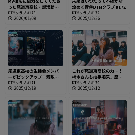
MV撮影に協力をしてくださ
未来はいつだって不確かな
った尾道東高校・部活動を
煌めく青＠DTMクラブ #172
ご紹介！＠DTMクラブ #173
DTMクラブ #173
DTMクラブ #172
2026/01/09
2025/12/26
尾道東高校の生徒会メンバ
これが尾道東高校の力…！
ーがピックアップ！素敵ポ
楠本さんも拍手喝采。歴史
イントで最高の青春カット
DTMクラブ #171
的なピアノによるショパン
DTMクラブ #170
2025/12/19
2025/12/12
を＠DTMクラブ #171
の演奏＠DTMクラブ #170