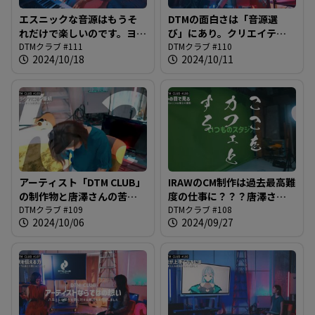
エスニックな音源はもうそ
DTMの面白さは「音源選
れだけで楽しいのです。ヨッ
び」にあり。クリエイティ
セィ！＠DTMクラブ #111
DTMクラブ #111
ブな世界へようこそ！＠
DTMクラブ #110
2024/10/18
2024/10/11
DTMクラブ #110
アーティスト「DTM CLUB」
IRAWのCM制作は過去最高難
の制作物と唐澤さんの苦
度の仕事に？？？唐澤さん
悩。新録された「火影」を
DTMクラブ #109
をアニメーションにする謎
DTMクラブ #108
2024/10/06
2024/09/27
初オンエアへ＠DTMクラブ
計画進行中＠DTMクラブ
#109
#108