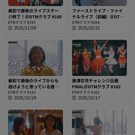
最初で最後のライブステー
ファーストライブ・ファイ
ジ終了！＠DTMクラブ #165
ナルライブ（前編）＠DTM
DTMクラブ #165
クラブ #164
DTMクラブ #164
2025/11/09
2025/10/31
最初で最後のライブからも
唐澤恋花チャレンジ企画
逃げようと思っている唐澤
FINAL＠DTMクラブ #162
さん＠DTMクラブ #163
DTMクラブ #163
DTMクラブ #162
2025/10/24
2025/10/17