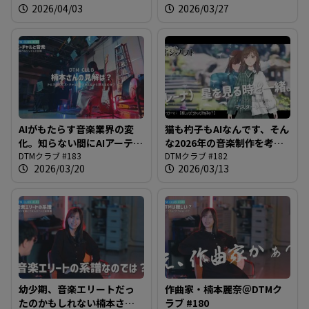
2026/04/03
2026/03/27
AIがもたらす音楽業界の変
猫も杓子もAIなんです、そん
化。知らない間にAIアーティ
な2026年の音楽制作を考え
ストが結構デビューしてま
DTMクラブ #183
る＠DTMクラブ #182
DTMクラブ #182
2026/03/20
2026/03/13
せん？＠DTMクラブ #183
幼少期、音楽エリートだっ
作曲家・楠本麗奈＠DTMク
たのかもしれない楠本さん
ラブ #180