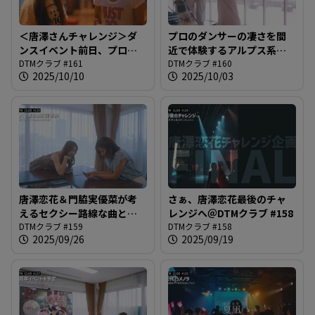
＜唐澤さんチャレンジ＞ダ
プロのダンサーの凄さを間
ンスイベント前日、プロフ
近で体験するアルプス系女
ェッショナルのステージで
DTMクラブ #161
子・唐澤恋花＠DTMクラブ
DTMクラブ #160
2025/10/10
2025/10/03
唐澤さんは何を思う？＠
#160
DTMクラブ #161
唐澤恋花＆門脇実優菜が考
さぁ、唐澤恋花最後のチャ
えるセクシー路線な曲とダ
レンジへ＠DTMクラブ #158
ンス＠DTMクラブ #159
DTMクラブ #159
DTMクラブ #158
2025/09/26
2025/09/19