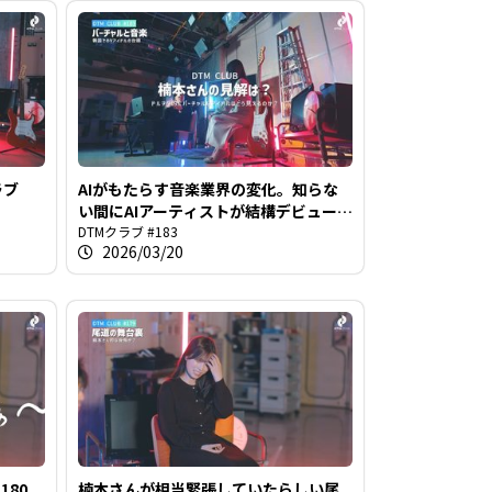
ラブ
AIがもたらす音楽業界の変化。知らな
い間にAIアーティストが結構デビュー
してません？＠DTMクラブ #183
DTMクラブ #183
2026/03/20
180
楠本さんが相当緊張していたらしい尾