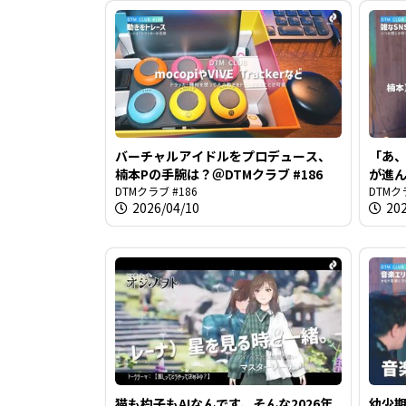
バーチャルアイドルをプロデュース、
「あ
楠本Pの手腕は？＠DTMクラブ #186
が進ん
DTMクラブ #186
DTMク
2026/04/10
20
猫も杓子もAIなんです、そんな2026年
幼少