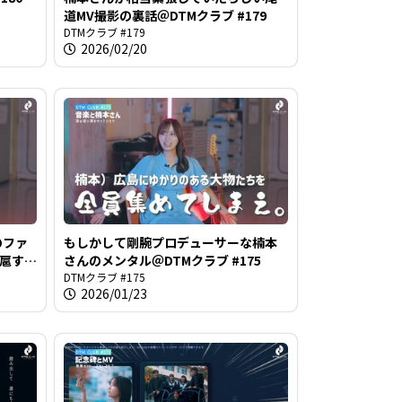
道MV撮影の裏話＠DTMクラブ #179
DTMクラブ #179
2026/02/20
のファ
もしかして剛腕プロデューサーな楠本
跋扈する
さんのメンタル＠DTMクラブ #175
DTMクラブ #175
2026/01/23