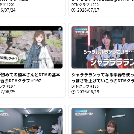
ラブ #201
#200
DTMクラブ #200
26/07/24
2026/07/17
る
が初めての楠本さんとDTMの基本
シャララランってなる楽器を使
習@DTMクラブ #197
っぽさを上げていこう@DTMク
ラブ #197
#196
DTMクラブ #196
27/06/25
2026/06/19