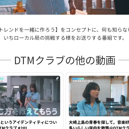
オ
トレンドを一緒に作ろう】をコンセプトに、何も知らな
を
う、いちローカル局の挑戦する様をお送りする番組です。
DTMクラブの他の動画
再
生
す
馬というアイデンティティについ
大崎上島の青春を探して。音楽
TMクラブ #201
多いらしい学内を散策@DTMク