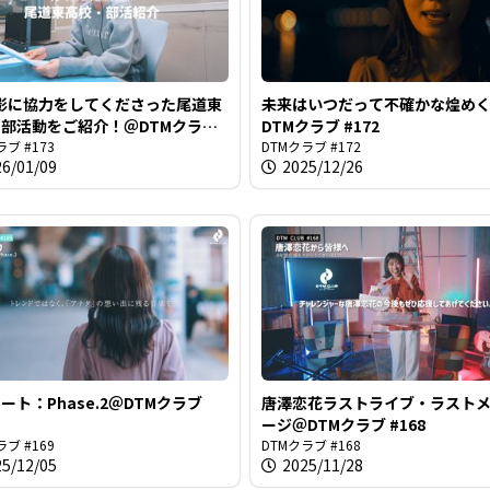
影に協力をしてくださった尾道東
未来はいつだって不確かな煌め
部活動をご紹介！＠DTMクラブ
DTMクラブ #172
ラブ #173
DTMクラブ #172
26/01/09
2025/12/26
ート：Phase.2＠DTMクラブ
唐澤恋花ラストライブ・ラスト
ージ＠DTMクラブ #168
ラブ #169
DTMクラブ #168
25/12/05
2025/11/28