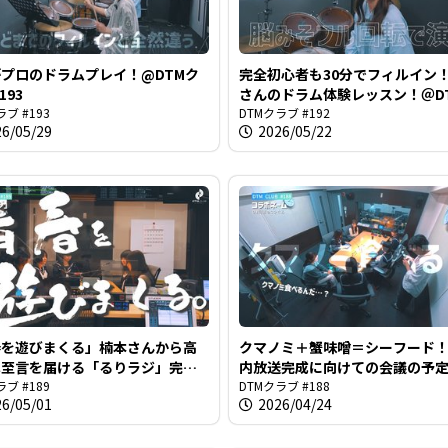
プロのドラムプレイ！@DTMク
完全初心者も30分でフィルイン
193
さんのドラム体験レッスン！＠D
ラブ #193
ラブ #192
DTMクラブ #192
26/05/29
2026/05/22
春を遊びまくる」楠本さんから高
クマノミ＋蟹味噌＝シーフード
へ至言を届ける「るりラジ」完成
内放送完成に向けての会議の予
Mクラブ
ラブ #189
常女子トークのような様相に＠D
DTMクラブ #188
26/05/01
2026/04/24
ラブ #188