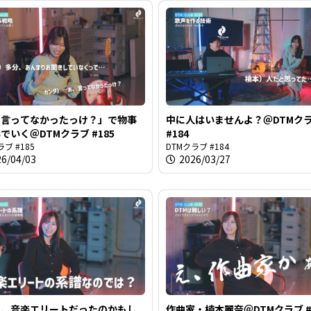
、言ってなかったっけ？」で物事
中に人はいませんよ？＠DTMク
でいく＠DTMクラブ #185
#184
ラブ #185
DTMクラブ #184
26/04/03
2026/03/27
期、音楽エリートだったのかもし
作曲家・楠本麗奈＠DTMクラブ #