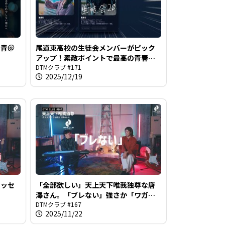
く青＠
尾道東高校の生徒会メンバーがピック
アップ！素敵ポイントで最高の青春カ
ットを＠DTMクラブ #171
DTMクラブ #171
2025/12/19
メッセ
「全部欲しい」天上天下唯我独尊な唐
澤さん。「ブレない」強さか「ワガマ
マ」か？＠DTMクラブ #167
DTMクラブ #167
2025/11/22