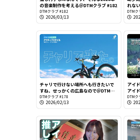
の音楽制作を考える＠DTMクラブ #182
れな
DTMクラブ #182
しれな
DTMク
2026/03/13
20
チャリで行けない場所へも行きたいで
アイ
すね、せっかくの広島なので＠DTMク
アイド
ラブ #178
DTMクラブ #178
クラブ 
DTMク
2026/02/13
20