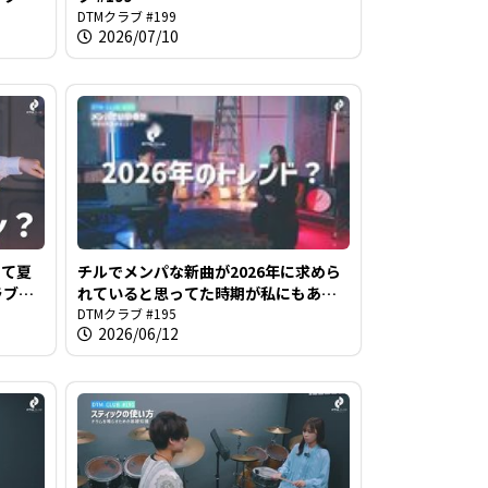
DTMクラブ #199
2026/07/10
って夏
チルでメンパな新曲が2026年に求めら
ラブ
れていると思ってた時期が私にもあり
ました@DTMクラブ #195
DTMクラブ #195
2026/06/12