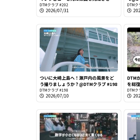
しょうみなさん@DTMクラブ #202
DTMクラブ #202
DTMク
2026/07/31
20
ついに大崎上島へ！瀬戸内の風景をど
DTM
う撮りましょうか？@DTMクラブ #198
を総復
DTMクラブ #198
DTMク
2026/07/10
20