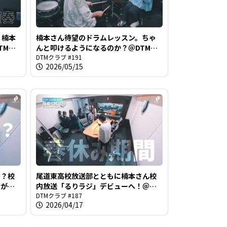
！楠本
楠本さん待望のドラムレッスン。ちゃ
TMク
んと叩けるようになるのか？＠DTMク
ラブ #191
DTMクラブ #191
2026/05/15
！？校
尾道東高校放送部とともに楠本さん校
定が日
内放送「るりラジ」デビューへ！＠
TMク
DTMクラブ #187
DTMクラブ #187
2026/04/17