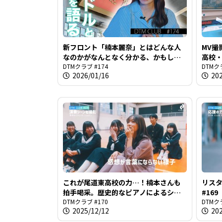
新フロント「楠本麗奈」とはどんな人
MV撮
なのかがなんとなく分かる、かもしれ
高校・
ない＠DTMクラブ #174
DTMクラブ #174
#173
DTMク
2026/01/16
20
これが尾道東高校の力…！楠本さんも
リスタ
拍手喝采。歴史的なピアノによるショ
#169
パンの演奏＠DTMクラブ #170
DTMクラブ #170
DTMク
2025/12/12
20