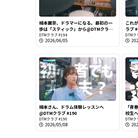
楠本麗奈、ドラマーになる。最初の一
これが
歩は「スティック」から@DTMクラブ
ラブ #
#194
DTMクラブ #194
DTMク
2026/06/05
20
楠本さん、ドラム体験レッスンへ
「青
@DTMクラブ #190
校生
DTMクラブ #190
＠DT
DTMク
2026/05/08
20