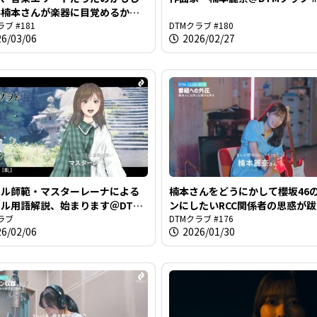
い楠本さんが楽器に目覚めるかも
い＠DTMクラブ #181
ラブ #181
DTMクラブ #180
26/03/06
2026/02/27
ドル師範・マスターレーナによる
楠本さんをどうにかして櫻坂46
ル用語解説、始まります＠DTM
ンにしたいRCC関係者の思惑が
#177
ラブ
番組＠DTMクラブ #176
DTMクラブ #176
26/02/06
2026/01/30