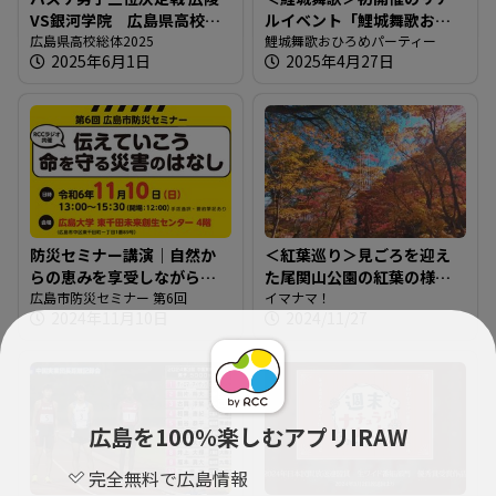
VS銀河学院 広島県高校総
ルイベント「鯉城舞歌おひ
体2025
広島県高校総体2025
ろめパーティー」＠楽曲や
鯉城舞歌おひろめパーティー
2025年6月1日
2025年4月27日
レモンチダンスの披露も！
防災セミナー講演｜自然か
＜紅葉巡り＞見ごろを迎え
らの恵みを享受しながら非
た尾関山公園の紅葉の様子
常時にも備えられるように
広島市防災セミナー 第6回
＠広島県三次市
イマナマ！
2024年11月10日
2024/11/27
【広島市防災セミナー】
広島を100％楽しむアプリIRAW
完全無料で広島情報