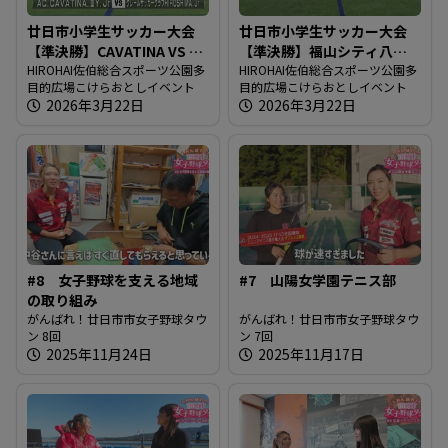
廿日市小学生サッカー大会
廿日市小学生サッカー大会
【準決勝】CAVATINA VS ク
【準決勝】福山シティ八幡
レール広島
HIROHAI佐伯総合スポーツ公園多
VS 安芸府中
HIROHAI佐伯総合スポーツ公園多
目的広場こけらおとしイベント
目的広場こけらおとしイベント
2026年3月22日
2026年3月22日
#8 女子野球を支える地域
#7 山陽女学園テニス部
の取り組み
がんばれ！廿日市市女子野球タウ
がんばれ！廿日市市女子野球タウ
ン 8回
ン 7回
2025年11月24日
2025年11月17日