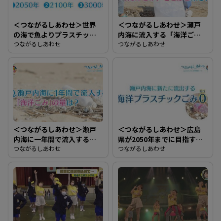
＜つながるしあわせ＞世界
＜つながるしあわせ＞瀬戸
の海で魚よりプラスチック
内海に流入する「海洋ご
ごみが多くなるのはいつ？
つながるしあわせ
み」どこから来る？
つながるしあわせ
＜つながるしあわせ＞瀬戸
＜つながるしあわせ＞広島
内海に一年間で流入する
県が2050年までに目指す目
「海洋ごみ」の量は？
つながるしあわせ
標は？
つながるしあわせ