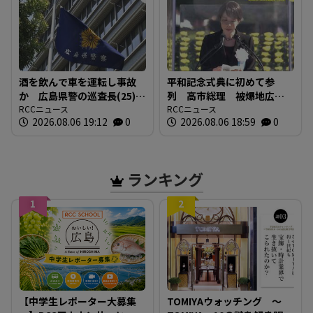
酒を飲んで車を運転し事故
平和記念式典に初めて参
か 広島県警の巡査長(25)を
列 高市総理 被爆地広島
懲戒免職 事故の1時間半前
RCCニュース
で何を語る 「非核三原
RCCニュース
2026.08.06 19:12
0
2026.08.06 18:59
0
に“飲食店で飲酒” 基準値
則」への言及は
の5倍のアルコール検知
ランキング
1
2
【中学生レポーター大募集
TOMIYAウォッチング ～