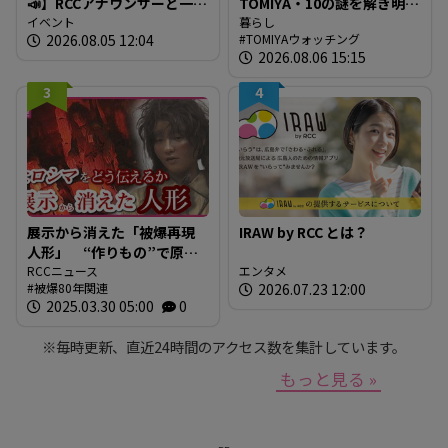
📣】RCCアナウンサーと一緒
TOMIYA・10の謎を解き明か
に「広島の食」の現場を取
イベント
す～ 謎03 「なぜTOMIYAは
暮らし
2026.08.05 12:04
TOMIYAウォッチング
材しよう！
約1世紀も宝飾・時計業界で
2026.08.06 15:15
生き抜いてこられたの
か？」
3
4
展示から消えた「被爆再現
IRAW by RCC とは？
人形」 “作りもの”で原爆
を伝えるとは 現代アート
RCCニュース
エンタメ
被爆80年関連
2026.07.23 12:00
作家が調査研究 人形の持
2025.03.30 05:00
0
つ “力” と “危うさ”
※毎時更新、直近24時間のアクセス数を集計しています。
もっと見る »