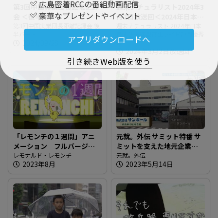
広島密着RCCの番組動画配信
第3回中国実業団長距離記録
週末ナチュラリスト2024年3
豪華なプレゼントやイベント
会 ＜後半パート＞
月2日放送回＜2024年日本民
第3回中国実業団長距離記録会 後
間放送連盟賞生ワイド部門
週末ナチュラリスト 2024年日本
半パート
民間放送連盟賞生ワイド部門優秀
優秀賞＞
アプリダウンロードへ
2024/09/28
賞
2024年3月2日放送回
引き続きWeb版を使う
「レモンチの１週間」アニ
元就。外伝 サミット特番 サ
メーション フルバージョ
ミットを支えた地元企業を
ン
レモナルド・レモンチ
紹介！！
元就。外伝
2023年8月
2023年5月14日