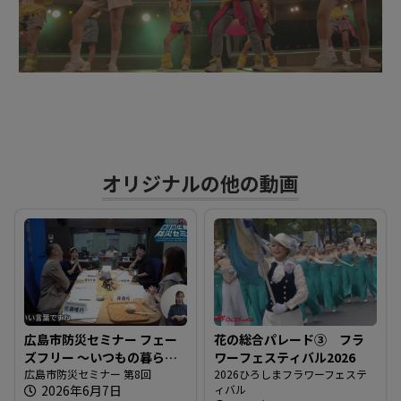
ビ
デ
オ
オリジナルの他の動画
を
再
生
広島市防災セミナー フェー
花の総合パレード③ フラ
ズフリー 〜いつもの暮らし
ワーフェスティバル2026
す
をもしもの支えに〜
広島市防災セミナー 第8回
2026ひろしまフラワーフェステ
2026年6月7日
ィバル