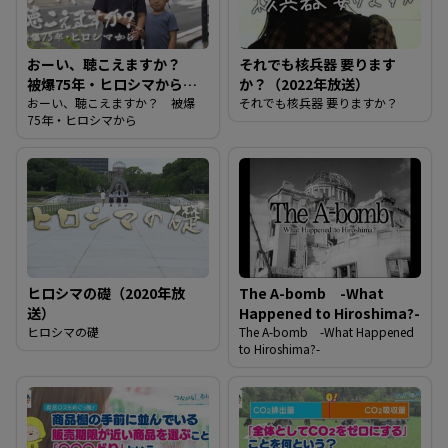
おーい、聴こえますか？
それでも核兵器 要ります
被爆75年・ヒロシマから
か？（2022年放送）
（2020年放送）
おーい、聴こえますか？ 被爆
それでも核兵器 要りますか？
75年・ヒロシマから
ヒロシマの礎（2020年放
The A-bomb -What
送）
Happened to Hiroshima?-
ヒロシマの礎
The A-bomb -What Happened
to Hiroshima?-