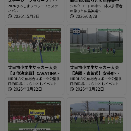
ステージ フラワーフェス
抑留者の誇りと広島神楽～
ティバル2026
2026ひろしまフラワーフェステ
シルクロードの絆～日本人抑留者
ィバル
の誇りと広島神楽～
2026年5月3日
2026/03/28
廿日市小学生サッカー大会
廿日市小学生サッカー大会
【３位決定戦】CAVATINA
【決勝・表彰式】安芸府中
VS 福山シティ八幡
HIROHAI佐伯総合スポーツ公園多
VS クレール広島
HIROHAI佐伯総合スポーツ公園多
目的広場こけらおとしイベント
目的広場こけらおとしイベント
2026年3月22日
2026年3月22日