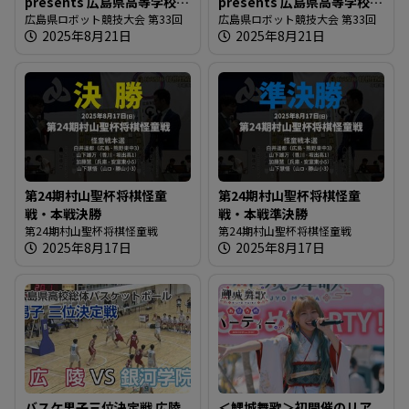
presents 広島県高等学校ロ
presents 広島県高等学校ロ
ボット競技大会
広島県ロボット競技大会 第33回
ボット競技大会
広島県ロボット競技大会 第33回
2025年8月21日
2025年8月21日
第24期村山聖杯将棋怪童
第24期村山聖杯将棋怪童
戦・本戦決勝
戦・本戦準決勝
第24期村山聖杯将棋怪童戦
第24期村山聖杯将棋怪童戦
2025年8月17日
2025年8月17日
バスケ男子三位決定戦 広陵
＜鯉城舞歌＞初開催のリア