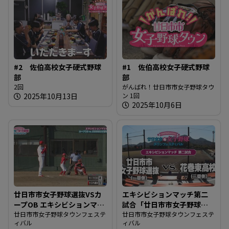
#2 佐伯高校女子硬式野球
#1 佐伯高校女子硬式野球
部
部
2回
がんばれ！廿日市市女子野球タウ
2025年10月13日
ン 1回
2025年10月6日
廿日市市女子野球選抜VSカ
エキシビションマッチ第二
ープOB エキシビションマッ
試合「廿日市市女子野球選
チ
廿日市市女子野球タウンフェステ
抜 vs. 花巻東高校」
廿日市市女子野球タウンフェステ
ィバル
ィバル