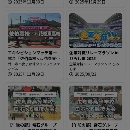
2025年11月30日
2025年11月29日
エキシビションマッチ第一
企業対抗リレーマラソン in
試合「佐伯高校 vs. 花巻東高
ひろしま 2025
校」
廿日市市女子野球タウンフェステ
企業対抗リレーマラソン in ひろ
ィバル
しま
2025年11月29日
2025/09/23
【午後の部】常石グループ
【午前の部】常石グループ