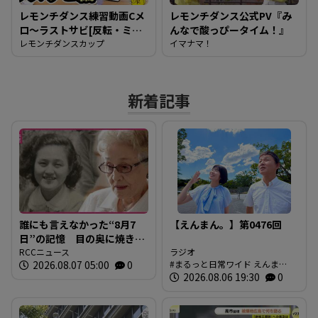
レモンチダンス練習動画Cメ
レモンチダンス公式PV『み
ロ～ラストサビ[反転・ミラ
んなで酸っぴータイム！』
ー動画][フルダンスもある
レモンチダンスカップ
イマナマ！
よ]これで完結！みんな踊れ
るようになったかな？
新着記事
誰にも言えなかった“8月7
【えんまん。】第0476回
日”の記憶 目の奥に焼き付
く「1年生のゆきちゃん」の
RCCニュース
ラジオ
2026.08.07 05:00
0
まるっと日常ワイド えんま
姿 94歳の被爆者が今、口
ん。 放送内容
2026.08.06 19:30
0
を開いた理由