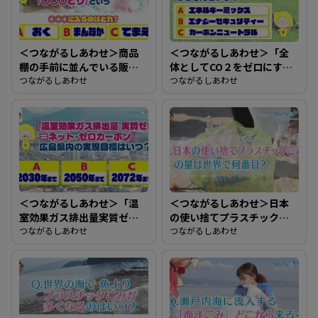
＜つながるしあわせ＞商品
＜つながるしあわせ＞「全
棚の手前に並んでいる販売
体としてCO２をゼロにす
期限が近い商品を選ぶこと
つながるしあわせ
る」ことを何という？
つながるしあわせ
を「○○○どり」という。
○○○に入るのはどれ？
＜つながるしあわせ＞「温
＜つながるしあわせ＞日本
室効果ガス排出量実質ゼロ
の使い捨てプラスチックご
＝ネット・ネットカーボ
つながるしあわせ
みの量は世界で何番目？
つながるしあわせ
ン」広島県内の実現目標は
いつ？