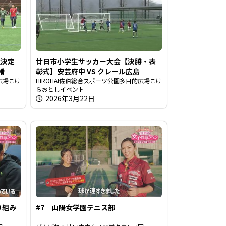
位決定
廿日市小学生サッカー大会【決勝・表
幡
彰式】安芸府中 VS クレール広島
広場こけ
HIROHAI佐伯総合スポーツ公園多目的広場こけ
らおとしイベント
2026年3月22日
り組み
#7 山陽女学園テニス部