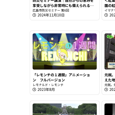
防災セミナー講演｜自然からの恵みを
＜紅
享受しながら非常時にも備えられるよ
園の
うに【広島市防災セミナー】
広島市防災セミナー 第6回
イマナ
2024年11月10日
20
「レモンチの１週間」アニメーショ
元就。
ン フルバージョン
えた
レモナルド・レモンチ
元就。
2023年8月
20