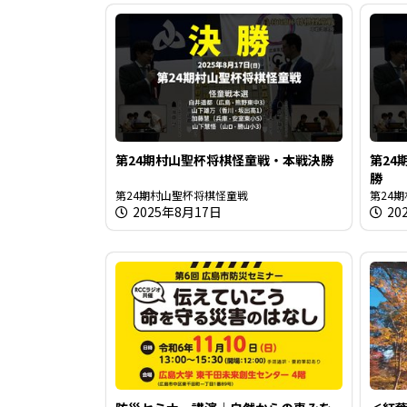
第24期村山聖杯将棋怪童戦・本戦決勝
第24
勝
第24期村山聖杯将棋怪童戦
第24
2025年8月17日
20