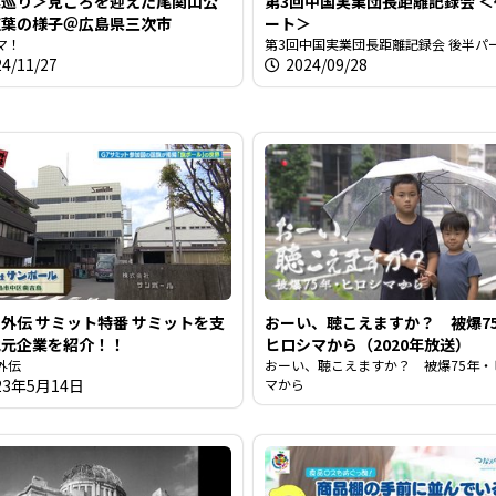
葉巡り＞見ごろを迎えた尾関山公
第3回中国実業団長距離記録会 
紅葉の様子＠広島県三次市
ート＞
マ！
第3回中国実業団長距離記録会 後半パ
24/11/27
2024/09/28
外伝 サミット特番 サミットを支
おーい、聴こえますか？ 被爆7
地元企業を紹介！！
ヒロシマから（2020年放送）
外伝
おーい、聴こえますか？ 被爆75年・
23年5月14日
マから