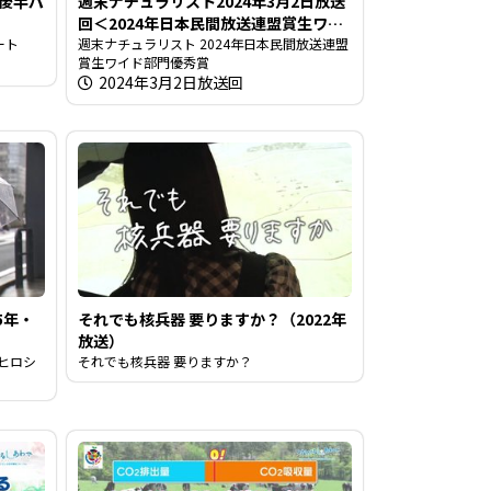
＜後半パ
週末ナチュラリスト2024年3月2日放送
回＜2024年日本民間放送連盟賞生ワイ
ート
ド部門優秀賞＞
週末ナチュラリスト 2024年日本民間放送連盟
賞生ワイド部門優秀賞
2024年3月2日放送回
5年・
それでも核兵器 要りますか？（2022年
放送）
ヒロシ
それでも核兵器 要りますか？