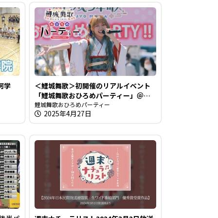
河学
＜鯉城舞歌＞初開催のリアルイベント
「鯉城舞歌おひろめパーティー」＠楽
曲やレモンチダンスの披露も！
鯉城舞歌おひろめパーティー
2025年4月27日