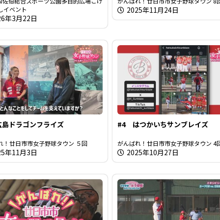
OHAI佐伯総合スポーツ公園多目的広場こけ
がんばれ！廿日市市女子野球タウン 8
しイベント
2025年11月24日
26年3月22日
広島ドラゴンフライズ
#4 はつかいちサンブレイズ
れ！廿日市市女子野球タウン ５回
がんばれ！廿日市市女子野球タウン 4
025年11月3日
2025年10月27日