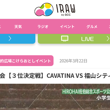
ス
天気
ラジオ
イベント
グルメ
2026年3月22日
多目的広場こけらおとしイベント
３位決定戦】CAVATINA VS 福山シ