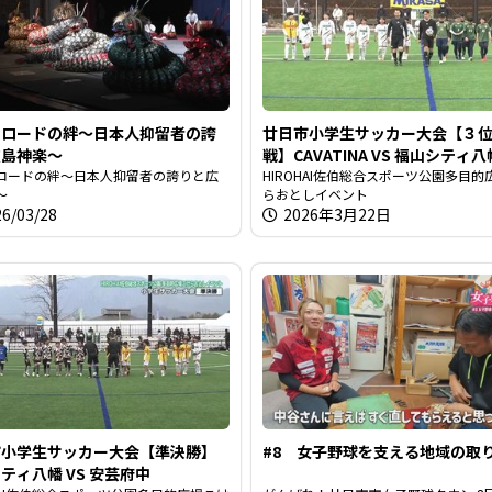
クロードの絆～日本人抑留者の誇
廿日市小学生サッカー大会【３
広島神楽～
戦】CAVATINA VS 福山シティ八
ロードの絆～日本人抑留者の誇りと広
HIROHAI佐伯総合スポーツ公園多目的
～
らおとしイベント
26/03/28
2026年3月22日
市小学生サッカー大会【準決勝】
#8 女子野球を支える地域の取
ティ八幡 VS 安芸府中