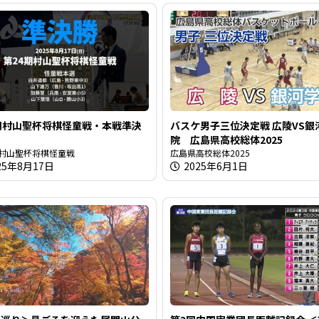
期村山聖杯将棋怪童戦・本戦準決
バスケ男子三位決定戦 広陵VS銀
院 広島県高校総体2025
期村山聖杯将棋怪童戦
広島県高校総体2025
25年8月17日
2025年6月1日