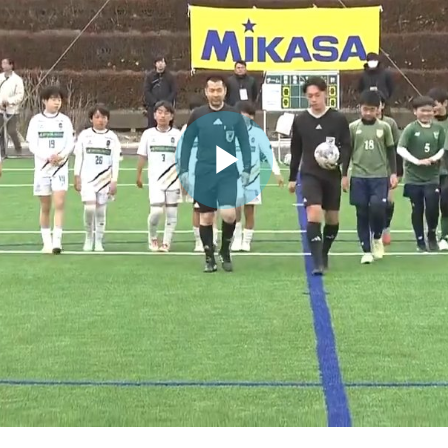
ビ
デ
オ