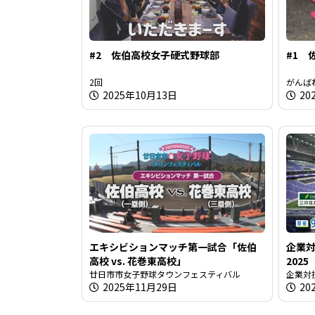
#2 佐伯高校女子硬式野球部
#1 
2回
がんば
2025年10月13日
20
エキシビションマッチ第一試合「佐伯
企業対
高校 vs. 花巻東高校」
2025
廿日市市女子野球タウンフェスティバル
企業対
2025年11月29日
20