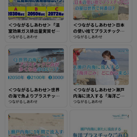
＜つながるしあわせ＞「温
＜つながるしあわせ＞日本
室効果ガス排出量実質ゼロ
の使い捨てプラスチックご
＝ネット・ネットカーボ
つながるしあわせ
みの量は世界で何番目？
つながるしあわせ
ン」広島県内の実現目標は
いつ？
＜つながるしあわせ＞世界
＜つながるしあわせ＞瀬戸
の海で魚よりプラスチック
内海に流入する「海洋ご
ごみが多くなるのはいつ？
つながるしあわせ
み」どこから来る？
つながるしあわせ