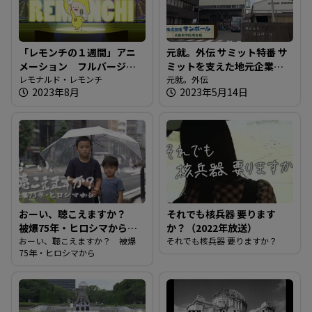
「レモンチの１週間」アニ
元就。外伝 サミット特番 サ
メーション フルバージョ
ミットを支えた地元企業を
ン
レモナルド・レモンチ
紹介！！
元就。外伝
2023年8月
2023年5月14日
おーい、聴こえますか？
それでも核兵器 要ります
被爆75年・ヒロシマから
か？（2022年放送）
（2020年放送）
おーい、聴こえますか？ 被爆
それでも核兵器 要りますか？
75年・ヒロシマから