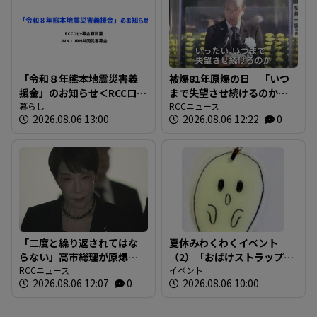
「令和８年熊本地震災害義
被爆81年原爆の日 「いつ
援金」のお知らせ＜RCCロビ
まで失望させ続けるのか」
ー募金箱設置およびJNN・
暮らし
広島市長が核兵器廃絶訴え
RCCニュース
2026.08.06 13:00
2026.08.06 12:22
0
JRN共同災害募金＞
る 平和記念式典
「二度と繰り返されてはな
夏休みわくわくイベント
らない」高市総理が原爆資
（2）「おばけストラップ作
料館に 「祈・平和」のメ
RCCニュース
り」
イベント
2026.08.06 12:07
0
2026.08.06 10:00
ッセージ 被爆者代表か
ら“非核三原則”問われ「堅
持している」広島