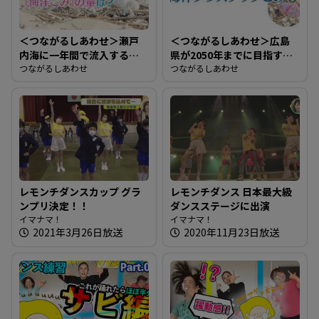
＜つながるしあわせ＞瀬戸
＜つながるしあわせ＞広島
内海に一年間で流入する
県が2050年までに目指す目
「海洋ごみ」の量は？
つながるしあわせ
標は？
つながるしあわせ
レモンチダンスカップ グラ
レモンチダンス 日本最大級
ンプリ決定！！
ダンスステージに出演
イマナマ！
イマナマ！
2021年3月26日放送
2020年11月23日放送