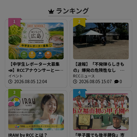
ランキング
1
2
【中学生レポーター大募集
【速報】「不発弾らしきも
📣】RCCアナウンサーと一緒
の」爆発の危険性なし シ
に「広島の食」の現場を取
イベント
ロアリ駆除中の床下から約
RCCニュース
2026.08.05 12:04
2026.08.05 15:07
0
材しよう！
30cmの円錐形 警察と自衛
隊が危険性など確認 広
3
4
島・安芸区
IRAW by RCC とは？
「甲子園でも後半勝負」市