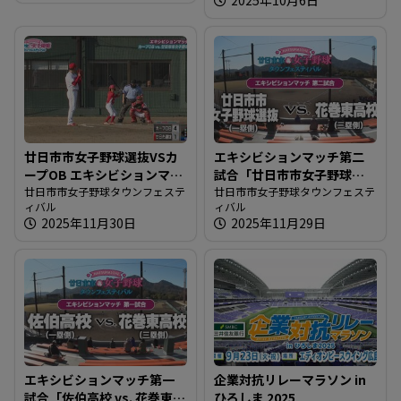
廿日市市女子野球選抜VSカ
エキシビションマッチ第二
ープOB エキシビションマッ
試合「廿日市市女子野球選
チ
廿日市市女子野球タウンフェステ
抜 vs. 花巻東高校」
廿日市市女子野球タウンフェステ
ィバル
ィバル
2025年11月30日
2025年11月29日
エキシビションマッチ第一
企業対抗リレーマラソン in
試合「佐伯高校 vs. 花巻東高
ひろしま 2025