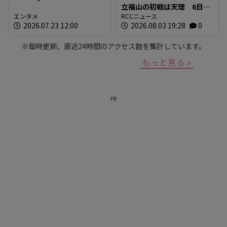
立福山の初戦は天理 6日目
エンタメ
の第4試合（8月10日月曜
RCCニュース
2026.07.23 12:00
2026.08.03 19:28
0
午後6時半予定）
※毎時更新、直近24時間のアクセス数を集計しています。
もっと見る »
PR