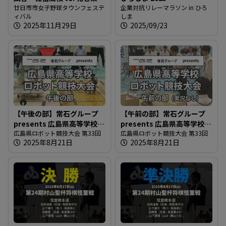
校」
廿日市市女子野球タウンフェステ
企業対抗リレーマラソン in ひろ
ィバル
しま
2025年11月29日
2025/09/23
【午後の部】常石グループ
【午前の部】常石グループ
presents 広島県高等学校ロ
presents 広島県高等学校ロ
ボット競技大会
広島県ロボット競技大会 第33回
ボット競技大会
広島県ロボット競技大会 第33回
2025年8月21日
2025年8月21日