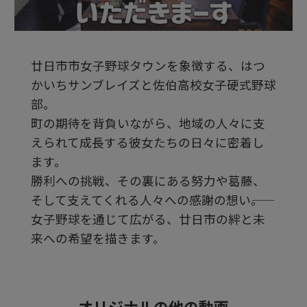
デ
廿日市市女子野球タウンを象徴する、はつ
オ
かいちサンブレイズと佐伯高校女子硬式野球
部。
を
町の期待を背負いながら、地域の人々に支
えられて成長する彼女たちの日々に密着し
ます。
再
勝利への挑戦、その裏にある努力や葛藤、
そして支えてくれる人々への感謝の想い――。
生
女子野球を通じて広がる、廿日市の絆と未
来への希望を描きます。
す
オリジナルの他の動画