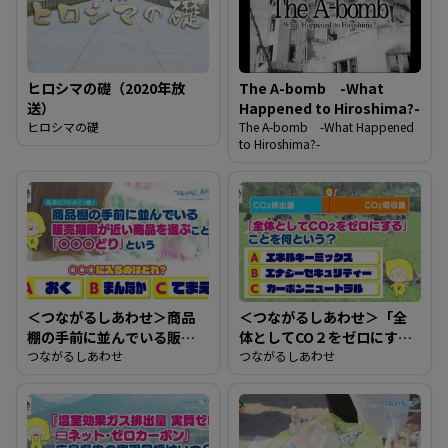
ヒロシマの礎（2020年放
The A-bomb -What
送）
Happened to Hiroshima?-
ヒロシマの礎
The A-bomb -What Happened
to Hiroshima?-
＜つながるしあわせ＞商品
＜つながるしあわせ＞「全
棚の手前に並んでいる販売
体としてCO２をゼロにす
期限が近い商品を選ぶこと
つながるしあわせ
る」ことを何という？
つながるしあわせ
を「○○○どり」という。
○○○に入るのはどれ？