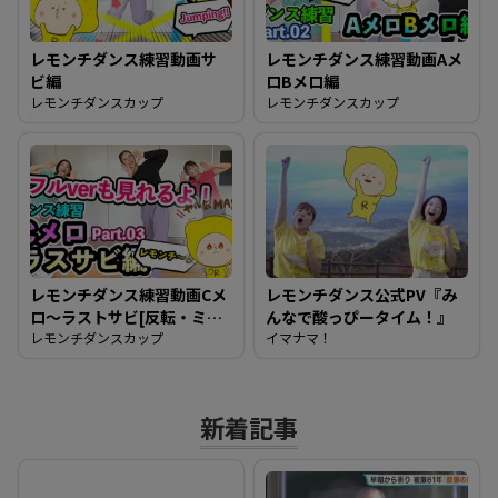
レモンチダンス練習動画サ
レモンチダンス練習動画Aメ
ビ編
ロBメロ編
レモンチダンスカップ
レモンチダンスカップ
レモンチダンス練習動画Cメ
レモンチダンス公式PV『み
ロ～ラストサビ[反転・ミラ
んなで酸っぴータイム！』
ー動画][フルダンスもある
レモンチダンスカップ
イマナマ！
よ]これで完結！みんな踊れ
るようになったかな？
新着記事