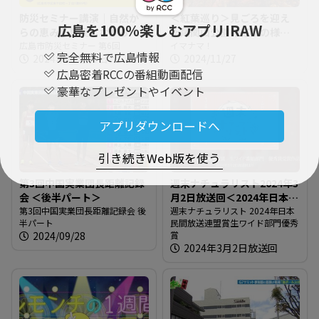
防災セミナー講演｜自然か
＜紅葉巡り＞見ごろを迎え
広島を100％楽しむアプリIRAW
らの恵みを享受しながら非
た尾関山公園の紅葉の様子
常時にも備えられるように
広島市防災セミナー 第6回
＠広島県三次市
イマナマ！
完全無料で広島情報
2024年11月10日
2024/11/27
【広島市防災セミナー】
広島密着RCCの番組動画配信
豪華なプレゼントやイベント
アプリダウンロードへ
引き続きWeb版を使う
第3回中国実業団長距離記録
週末ナチュラリスト2024年3
会 ＜後半パート＞
月2日放送回＜2024年日本民
第3回中国実業団長距離記録会 後
間放送連盟賞生ワイド部門
週末ナチュラリスト 2024年日本
半パート
民間放送連盟賞生ワイド部門優秀
優秀賞＞
2024/09/28
賞
2024年3月2日放送回