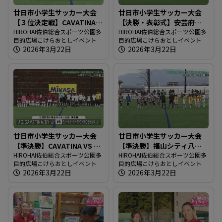
廿日市小学生サッカー大会
廿日市小学生サッカー大会
【３位決定戦】CAVATINA
【決勝・表彰式】安芸府中
VS 福山シティ八幡
HIROHAI佐伯総合スポーツ公園多
VS クレール広島
HIROHAI佐伯総合スポーツ公園多
目的広場こけらおとしイベント
目的広場こけらおとしイベント
2026年3月22日
2026年3月22日
廿日市小学生サッカー大会
廿日市小学生サッカー大会
【準決勝】CAVATINA VS ク
【準決勝】福山シティ八幡
レール広島
HIROHAI佐伯総合スポーツ公園多
VS 安芸府中
HIROHAI佐伯総合スポーツ公園多
目的広場こけらおとしイベント
目的広場こけらおとしイベント
2026年3月22日
2026年3月22日