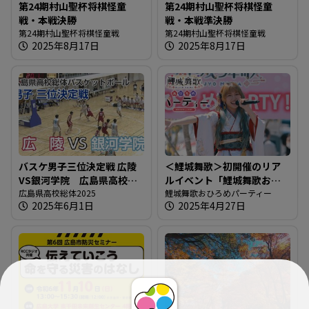
第24期村山聖杯将棋怪童
第24期村山聖杯将棋怪童
戦・本戦決勝
戦・本戦準決勝
第24期村山聖杯将棋怪童戦
第24期村山聖杯将棋怪童戦
2025年8月17日
2025年8月17日
バスケ男子三位決定戦 広陵
＜鯉城舞歌＞初開催のリア
VS銀河学院 広島県高校総
ルイベント「鯉城舞歌おひ
体2025
広島県高校総体2025
ろめパーティー」＠楽曲や
鯉城舞歌おひろめパーティー
2025年6月1日
2025年4月27日
レモンチダンスの披露も！