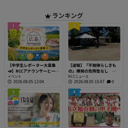
持している」広島
ランキング
1
2
【中学生レポーター大募集
【速報】「不発弾らしきも
📣】RCCアナウンサーと一緒
の」爆発の危険性なし シ
に「広島の食」の現場を取
イベント
ロアリ駆除中の床下から約
RCCニュース
2026.08.05 12:04
2026.08.05 15:07
0
材しよう！
30cmの円錐形 警察と自衛
隊が危険性など確認 広
3
4
島・安芸区