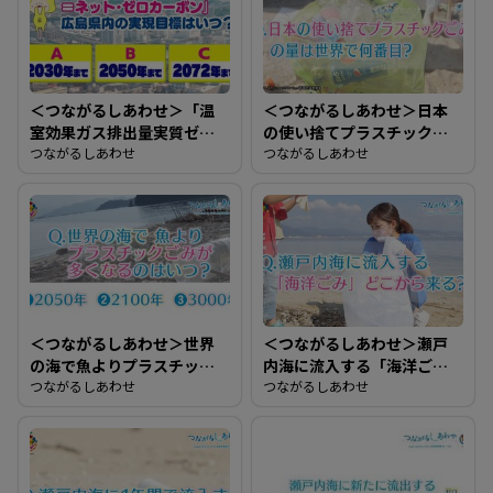
＜つながるしあわせ＞「温
＜つながるしあわせ＞日本
室効果ガス排出量実質ゼロ
の使い捨てプラスチックご
＝ネット・ネットカーボ
つながるしあわせ
みの量は世界で何番目？
つながるしあわせ
ン」広島県内の実現目標は
いつ？
＜つながるしあわせ＞世界
＜つながるしあわせ＞瀬戸
の海で魚よりプラスチック
内海に流入する「海洋ご
ごみが多くなるのはいつ？
つながるしあわせ
み」どこから来る？
つながるしあわせ