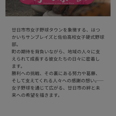
デ
廿日市市女子野球タウンを象徴する、はつ
オ
かいちサンブレイズと佐伯高校女子硬式野球
部。
を
町の期待を背負いながら、地域の人々に支
えられて成長する彼女たちの日々に密着し
ます。
再
勝利への挑戦、その裏にある努力や葛藤、
そして支えてくれる人々への感謝の想い――。
生
女子野球を通じて広がる、廿日市の絆と未
来への希望を描きます。
す