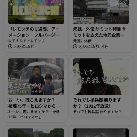
「レモンチの１週間」アニ
元就。外伝 サミット特番 サ
メーション フルバージョ
ミットを支えた地元企業を
ン
レモナルド・レモンチ
紹介！！
元就。外伝
2023年8月
2023年5月14日
おーい、聴こえますか？
それでも核兵器 要ります
被爆75年・ヒロシマから
か？（2022年放送）
（2020年放送）
おーい、聴こえますか？ 被爆
それでも核兵器 要りますか？
75年・ヒロシマから