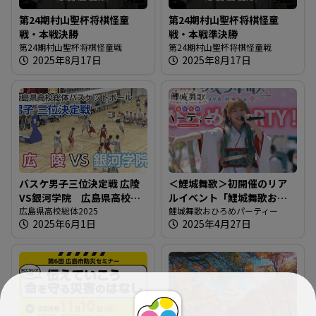
第24期村山聖杯将棋怪童
第24期村山聖杯将棋怪童
戦・本戦決勝
戦・本戦準決勝
第24期村山聖杯将棋怪童戦
第24期村山聖杯将棋怪童戦
2025年8月17日
2025年8月17日
バスケ男子三位決定戦 広陵
＜鯉城舞歌＞初開催のリア
VS銀河学院 広島県高校総
ルイベント「鯉城舞歌おひ
体2025
広島県高校総体2025
ろめパーティー」＠楽曲や
鯉城舞歌おひろめパーティー
2025年6月1日
2025年4月27日
レモンチダンスの披露も！