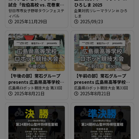
試合「佐伯高校 vs. 花巻東高
ひろしま 2025
校」
廿日市市女子野球タウンフェステ
企業対抗リレーマラソン in ひろ
ィバル
しま
2025年11月29日
2025/09/23
【午後の部】常石グループ
【午前の部】常石グループ
presents 広島県高等学校ロ
presents 広島県高等学校ロ
ボット競技大会
広島県ロボット競技大会 第33回
ボット競技大会
広島県ロボット競技大会 第33回
2025年8月21日
2025年8月21日