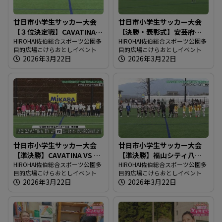
廿日市小学生サッカー大会
廿日市小学生サッカー大会
【３位決定戦】CAVATINA
【決勝・表彰式】安芸府中
VS 福山シティ八幡
HIROHAI佐伯総合スポーツ公園多
VS クレール広島
HIROHAI佐伯総合スポーツ公園多
目的広場こけらおとしイベント
目的広場こけらおとしイベント
2026年3月22日
2026年3月22日
廿日市小学生サッカー大会
廿日市小学生サッカー大会
【準決勝】CAVATINA VS ク
【準決勝】福山シティ八幡
レール広島
HIROHAI佐伯総合スポーツ公園多
VS 安芸府中
HIROHAI佐伯総合スポーツ公園多
目的広場こけらおとしイベント
目的広場こけらおとしイベント
2026年3月22日
2026年3月22日