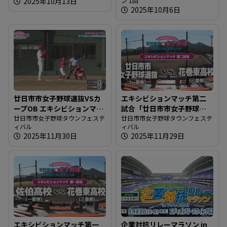
2025年10月13日
ン 1回
2025年10月6日
廿日市市女子野球選抜VSカ
エキシビションマッチ第二
ープOB エキシビションマッ
試合「廿日市市女子野球選
チ
廿日市市女子野球タウンフェステ
抜 vs. 花巻東高校」
廿日市市女子野球タウンフェステ
ィバル
ィバル
2025年11月30日
2025年11月29日
エキシビションマッチ第一
企業対抗リレーマラソン in