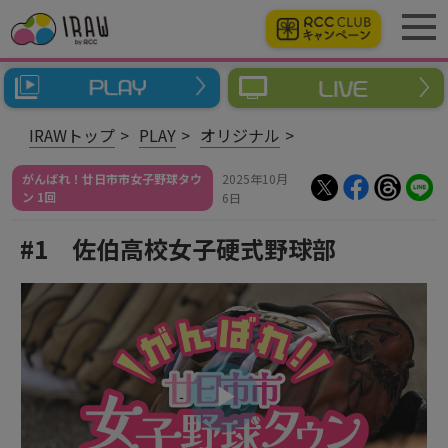
IRAWトップ
PLAY
オリジナル
がんばれ！廿日市市女子野球タウ
2025年10月
ン 1回
6日
#1 佐伯高校女子硬式野球部
ビ