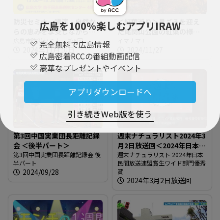
防災セミナー講演｜自然か
＜紅葉巡り＞見ごろを迎え
広島を100％楽しむアプリIRAW
らの恵みを享受しながら非
た尾関山公園の紅葉の様子
常時にも備えられるように
広島市防災セミナー 第6回
＠広島県三次市
イマナマ！
完全無料で広島情報
2024年11月10日
2024/11/27
【広島市防災セミナー】
広島密着RCCの番組動画配信
豪華なプレゼントやイベント
アプリダウンロードへ
引き続きWeb版を使う
第3回中国実業団長距離記録
週末ナチュラリスト2024年3
会 ＜後半パート＞
月2日放送回＜2024年日本民
第3回中国実業団長距離記録会 後
間放送連盟賞生ワイド部門
週末ナチュラリスト 2024年日本
半パート
民間放送連盟賞生ワイド部門優秀
優秀賞＞
2024/09/28
賞
2024年3月2日放送回