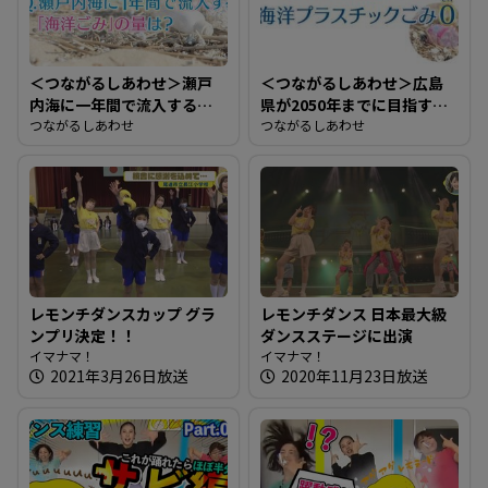
＜つながるしあわせ＞瀬戸
＜つながるしあわせ＞広島
内海に一年間で流入する
県が2050年までに目指す目
「海洋ごみ」の量は？
つながるしあわせ
標は？
つながるしあわせ
レモンチダンスカップ グラ
レモンチダンス 日本最大級
ンプリ決定！！
ダンスステージに出演
イマナマ！
イマナマ！
2021年3月26日放送
2020年11月23日放送