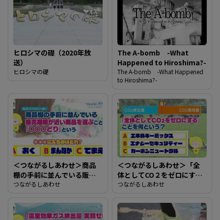
ヒロシマの礎（2020年放
The A-bomb -What
送）
Happened to Hiroshima?-
ヒロシマの礎
The A-bomb -What Happened
to Hiroshima?-
＜つながるしあわせ＞商品
＜つながるしあわせ＞「全
棚の手前に並んでいる販売
体としてCO２をゼロにす
期限が近い商品を選ぶこと
つながるしあわせ
る」ことを何という？
つながるしあわせ
を「○○○どり」という。
○○○に入るのはどれ？