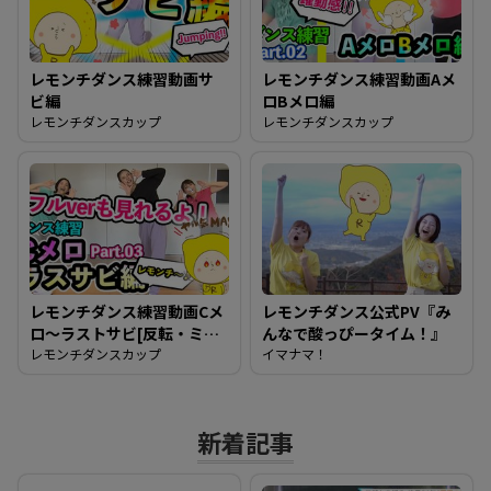
レモンチダンス練習動画サ
レモンチダンス練習動画Aメ
ビ編
ロBメロ編
レモンチダンスカップ
レモンチダンスカップ
レモンチダンス練習動画Cメ
レモンチダンス公式PV『み
ロ～ラストサビ[反転・ミラ
んなで酸っぴータイム！』
ー動画][フルダンスもある
レモンチダンスカップ
イマナマ！
よ]これで完結！みんな踊れ
るようになったかな？
新着記事