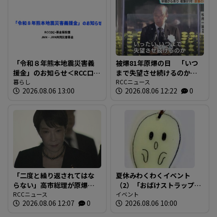
「令和８年熊本地震災害義
被爆81年原爆の日 「いつ
援金」のお知らせ＜RCCロビ
まで失望させ続けるのか」
ー募金箱設置およびJNN・
暮らし
広島市長が核兵器廃絶訴え
RCCニュース
2026.08.06 13:00
2026.08.06 12:22
0
JRN共同災害募金＞
る 平和記念式典
「二度と繰り返されてはな
夏休みわくわくイベント
らない」高市総理が原爆資
（2）「おばけストラップ作
料館に 「祈・平和」のメ
RCCニュース
り」
イベント
2026.08.06 12:07
0
2026.08.06 10:00
ッセージ 被爆者代表か
ら“非核三原則”問われ「堅