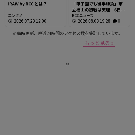
IRAW by RCC とは？
「甲子園でも後半勝負」市
立福山の初戦は天理 6日目
エンタメ
の第4試合（8月10日月曜
RCCニュース
2026.07.23 12:00
2026.08.03 19:28
0
午後6時半予定）
※毎時更新、直近24時間のアクセス数を集計しています。
もっと見る »
PR