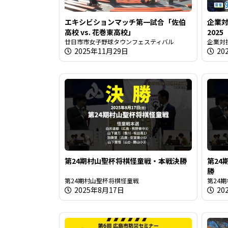
エキシビションマッチ第一試合「佐伯
企業対
高校 vs. 花巻東高校」
2025
廿日市市女子野球タウンフェスティバル
企業対
2025年11月29日
20
第24期村山聖杯将棋怪童戦・本戦決勝
第24
勝
第24期村山聖杯将棋怪童戦
第24
2025年8月17日
20