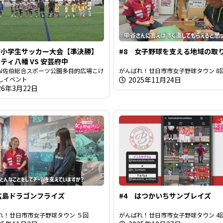
市小学生サッカー大会【準決勝】
#8 女子野球を支える地域の取
ティ八幡 VS 安芸府中
OHAI佐伯総合スポーツ公園多目的広場こけ
がんばれ！廿日市市女子野球タウン 8
しイベント
2025年11月24日
26年3月22日
広島ドラゴンフライズ
#4 はつかいちサンブレイズ
れ！廿日市市女子野球タウン ５回
がんばれ！廿日市市女子野球タウン 4