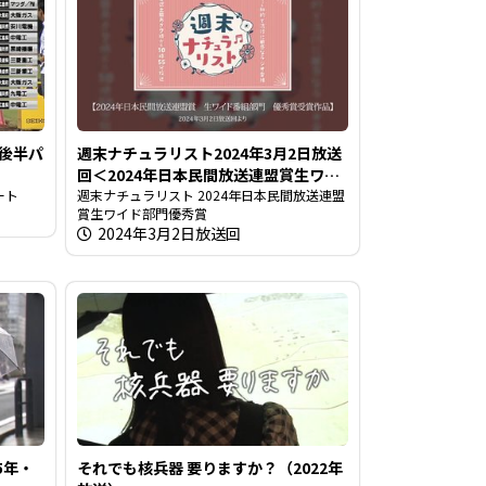
＜後半パ
週末ナチュラリスト2024年3月2日放送
回＜2024年日本民間放送連盟賞生ワイ
ート
ド部門優秀賞＞
週末ナチュラリスト 2024年日本民間放送連盟
賞生ワイド部門優秀賞
2024年3月2日放送回
5年・
それでも核兵器 要りますか？（2022年