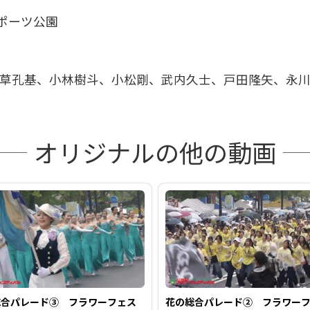
スポーツ公園
を
宇草孔基、小林樹斗、小松剛、武内久士、戸田隆矢、永
再
オリジナルの他の動画
生
す
る
総合パレード③ フラワーフェス
花の総合パレード② フラワー