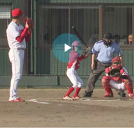
ビ
デ
オ