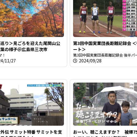
葉巡り＞見ごろを迎えた尾関山公
第3回中国実業団長距離記録会 
紅葉の様子＠広島県三次市
ート＞
マ！
第3回中国実業団長距離記録会 後半パ
24/11/27
2024/09/28
外伝 サミット特番 サミットを支
おーい、聴こえますか？ 被爆7