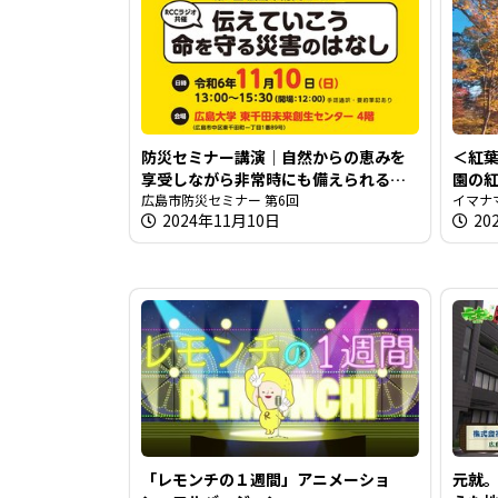
防災セミナー講演｜自然からの恵みを
＜紅
享受しながら非常時にも備えられるよ
園の
うに【広島市防災セミナー】
広島市防災セミナー 第6回
イマナ
2024年11月10日
20
「レモンチの１週間」アニメーショ
元就。