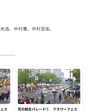
川光浩、中村憲、中村亘佑、
フェス
花の総合パレード① フラワーフェス