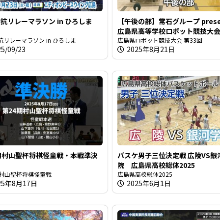
抗リレーマラソン in ひろしま
【午後の部】常石グループ prese
広島県高等学校ロボット競技大
抗リレーマラソン in ひろしま
広島県ロボット競技大会 第33回
25/09/23
2025年8月21日
期村山聖杯将棋怪童戦・本戦準決
バスケ男子三位決定戦 広陵VS銀
院 広島県高校総体2025
期村山聖杯将棋怪童戦
広島県高校総体2025
25年8月17日
2025年6月1日