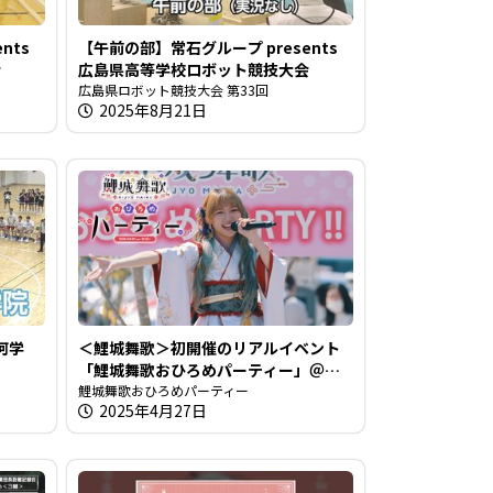
nts
【午前の部】常石グループ presents
会
広島県高等学校ロボット競技大会
広島県ロボット競技大会 第33回
2025年8月21日
河学
＜鯉城舞歌＞初開催のリアルイベント
「鯉城舞歌おひろめパーティー」＠楽
曲やレモンチダンスの披露も！
鯉城舞歌おひろめパーティー
2025年4月27日