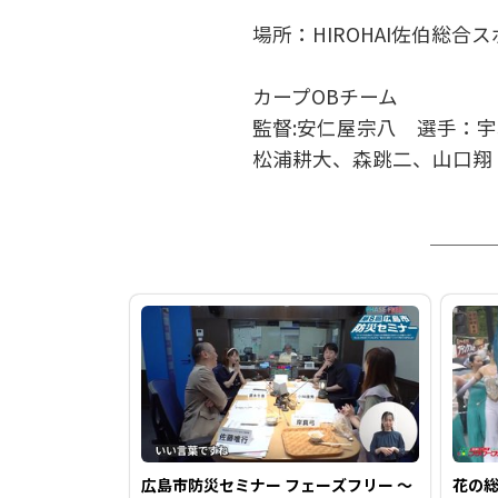
場所：HIROHAI佐伯総合
カープOBチーム
監督:安仁屋宗八 選手：
松浦耕大、森跳二、山口翔
広島市防災セミナー フェーズフリー 〜
花の