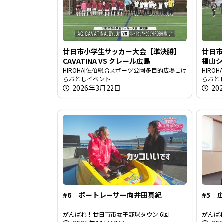
廿日市小学生サッカー大会【準決勝】
廿日
CAVATINA VS クレール広島
福山シ
HIROHAI佐伯総合スポーツ公園多目的広場こけ
HIR
らおとしイベント
らおと
2026年3月22日
20
#6 ボートレーサー向井田真紀
#5 
がんばれ！廿日市市女子野球タウン 6回
がんば