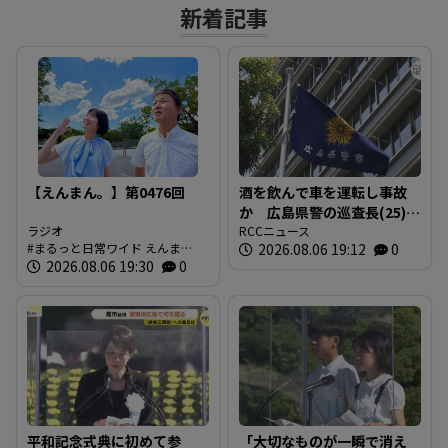
新着記事
【えんまん。】第0476回
酒を飲んで車を運転し事故
か 広島県警の巡査長(25)を
ラジオ
懲戒免職 事故の1時間半前
RCCニュース
まるっと日常ワイド えんま
2026.08.06 19:12
0
に“飲食店で飲酒” 基準値
ん。 放送内容
2026.08.06 19:30
0
の5倍のアルコール検知
平和記念式典に初めて参
「大切なものが一瞬で消え