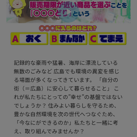
ビ
デ
記録的な豪雨や猛暑、海岸に漂流している
オ
無数のごみなど 広島でも環境の異変を感じ
る場面が多くなってきています。 「自分の
を
街（＝広島）に安心して暮らせること」 こ
れが私たちにとっての”幸せ”の基盤ではない
でしょうか？ 住みよい暮らしを守るため、
再
豊かな自然環境を次の世代へつなぐため、
「今なにができるのか」私たちと一緒に考
生
え、取り組んでみませんか？