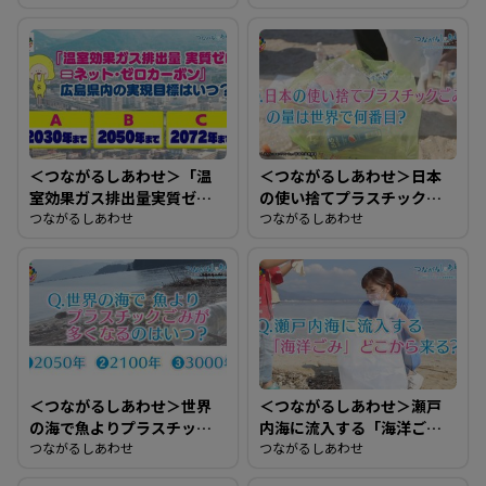
を「○○○どり」という。
○○○に入るのはどれ？
＜つながるしあわせ＞「温
＜つながるしあわせ＞日本
室効果ガス排出量実質ゼロ
の使い捨てプラスチックご
＝ネット・ネットカーボ
つながるしあわせ
みの量は世界で何番目？
つながるしあわせ
ン」広島県内の実現目標は
いつ？
＜つながるしあわせ＞世界
＜つながるしあわせ＞瀬戸
の海で魚よりプラスチック
内海に流入する「海洋ご
ごみが多くなるのはいつ？
つながるしあわせ
み」どこから来る？
つながるしあわせ