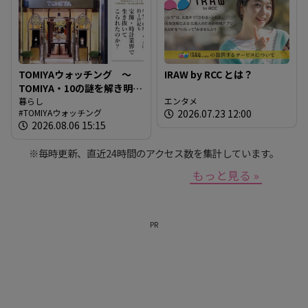
TOMIYAウォッチング ～
IRAW by RCC とは？
TOMIYA・10の謎を解き明か
す～ 謎03 「なぜTOMIYAは
暮らし
エンタメ
TOMIYAウォッチング
2026.07.23 12:00
約1世紀も宝飾・時計業界で
2026.08.06 15:15
生き抜いてこられたの
か？」
※毎時更新、直近24時間のアクセス数を集計しています。
もっと見る »
PR