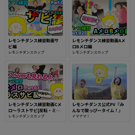
レモンチダンス練習動画サ
レモンチダンス練習動画Aメ
ビ編
ロBメロ編
レモンチダンスカップ
レモンチダンスカップ
レモンチダンス練習動画Cメ
レモンチダンス公式PV『み
ロ～ラストサビ[反転・ミラ
んなで酸っぴータイム！』
ー動画][フルダンスもある
レモンチダンスカップ
イマナマ！
よ]これで完結！みんな踊れ
るようになったかな？