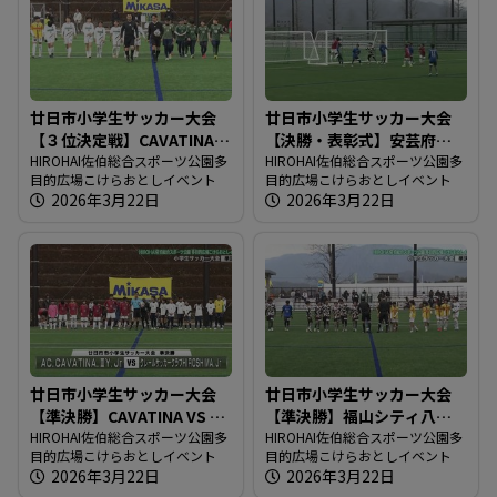
廿日市小学生サッカー大会
廿日市小学生サッカー大会
【３位決定戦】CAVATINA
【決勝・表彰式】安芸府中
VS 福山シティ八幡
HIROHAI佐伯総合スポーツ公園多
VS クレール広島
HIROHAI佐伯総合スポーツ公園多
目的広場こけらおとしイベント
目的広場こけらおとしイベント
2026年3月22日
2026年3月22日
廿日市小学生サッカー大会
廿日市小学生サッカー大会
【準決勝】CAVATINA VS ク
【準決勝】福山シティ八幡
レール広島
HIROHAI佐伯総合スポーツ公園多
VS 安芸府中
HIROHAI佐伯総合スポーツ公園多
目的広場こけらおとしイベント
目的広場こけらおとしイベント
2026年3月22日
2026年3月22日