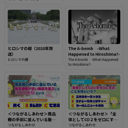
ヒロシマの礎（2020年放
The A-bomb -What
送）
Happened to Hiroshima?-
ヒロシマの礎
The A-bomb -What Happened
to Hiroshima?-
＜つながるしあわせ＞商品
＜つながるしあわせ＞「全
棚の手前に並んでいる販売
体としてCO２をゼロにす
期限が近い商品を選ぶこと
つながるしあわせ
る」ことを何という？
つながるしあわせ