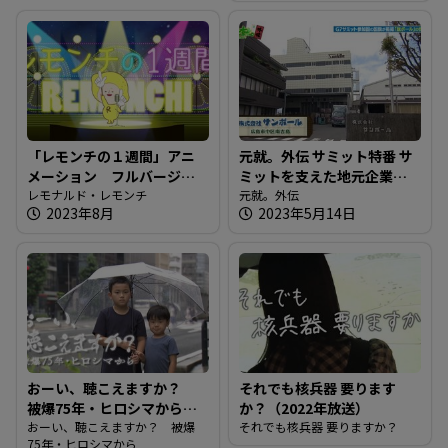
「レモンチの１週間」アニ
元就。外伝 サミット特番 サ
メーション フルバージョ
ミットを支えた地元企業を
ン
レモナルド・レモンチ
紹介！！
元就。外伝
2023年8月
2023年5月14日
おーい、聴こえますか？
それでも核兵器 要ります
被爆75年・ヒロシマから
か？（2022年放送）
（2020年放送）
おーい、聴こえますか？ 被爆
それでも核兵器 要りますか？
75年・ヒロシマから