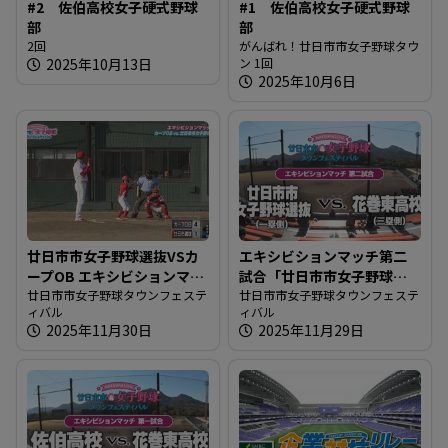
#2 佐伯高校女子硬式野球
#1 佐伯高校女子硬式野球
部
部
2回
がんばれ！廿日市市女子野球タウ
2025年10月13日
ン 1回
2025年10月6日
廿日市市女子野球選抜VSカ
エキシビションマッチ第二
ープOB エキシビションマッ
試合「廿日市市女子野球選
チ
廿日市市女子野球タウンフェステ
抜 vs. 花巻東高校」
廿日市市女子野球タウンフェステ
ィバル
ィバル
2025年11月30日
2025年11月29日