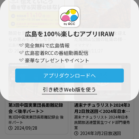
広島を100％楽しむアプリIRAW
防災セミナー講演｜自然か
＜紅葉巡り＞見ごろを迎え
らの恵みを享受しながら非
た尾関山公園の紅葉の様子
完全無料で広島情報
常時にも備えられるように
広島市防災セミナー 第6回
＠広島県三次市
イマナマ！
2024年11月10日
2024/11/27
【広島市防災セミナー】
広島密着RCCの番組動画配信
豪華なプレゼントやイベント
アプリダウンロードへ
引き続きWeb版を使う
第3回中国実業団長距離記録
週末ナチュラリスト2024年3
会 ＜後半パート＞
月2日放送回＜2024年日本民
第3回中国実業団長距離記録会 後
間放送連盟賞生ワイド部門
週末ナチュラリスト 2024年日本
半パート
民間放送連盟賞生ワイド部門優秀
優秀賞＞
2024/09/28
賞
2024年3月2日放送回