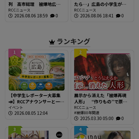
列 高市総理 被爆地広島
たら…」広島の小学生が語
で何を語る 「非核三原
RCCニュース
る「平和への誓い」【被爆
RCCニュース
2026.08.06 18:59
0
2026.08.06 18:41
0
則」への言及は
81年】
ランキング
1
2
【中学生レポーター大募集
展示から消えた「被爆再現
📣】RCCアナウンサーと一緒
人形」 “作りもの”で原爆
に「広島の食」の現場を取
イベント
を伝えるとは 現代アート
RCCニュース
2026.08.05 12:04
被爆80年関連
材しよう！
作家が調査研究 人形の持
2025.03.30 05:00
0
つ “力” と “危うさ”
3
4