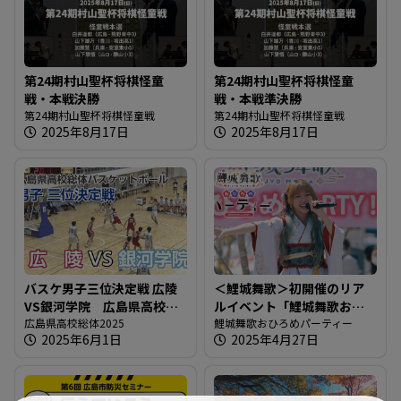
第24期村山聖杯将棋怪童
第24期村山聖杯将棋怪童
戦・本戦決勝
戦・本戦準決勝
第24期村山聖杯将棋怪童戦
第24期村山聖杯将棋怪童戦
2025年8月17日
2025年8月17日
バスケ男子三位決定戦 広陵
＜鯉城舞歌＞初開催のリア
VS銀河学院 広島県高校総
ルイベント「鯉城舞歌おひ
体2025
広島県高校総体2025
ろめパーティー」＠楽曲や
鯉城舞歌おひろめパーティー
2025年6月1日
2025年4月27日
レモンチダンスの披露も！