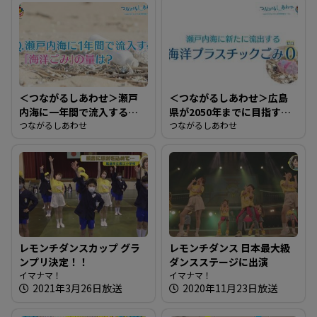
＜つながるしあわせ＞瀬戸
＜つながるしあわせ＞広島
内海に一年間で流入する
県が2050年までに目指す目
「海洋ごみ」の量は？
つながるしあわせ
標は？
つながるしあわせ
レモンチダンスカップ グラ
レモンチダンス 日本最大級
ンプリ決定！！
ダンスステージに出演
イマナマ！
イマナマ！
2021年3月26日放送
2020年11月23日放送