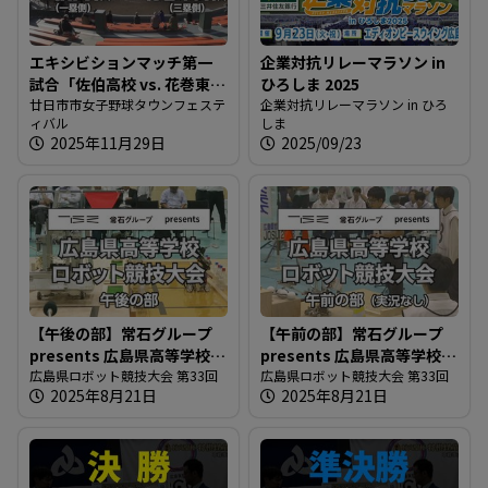
エキシビションマッチ第一
企業対抗リレーマラソン in
試合「佐伯高校 vs. 花巻東高
ひろしま 2025
校」
廿日市市女子野球タウンフェステ
企業対抗リレーマラソン in ひろ
ィバル
しま
2025年11月29日
2025/09/23
【午後の部】常石グループ
【午前の部】常石グループ
presents 広島県高等学校ロ
presents 広島県高等学校ロ
ボット競技大会
広島県ロボット競技大会 第33回
ボット競技大会
広島県ロボット競技大会 第33回
2025年8月21日
2025年8月21日