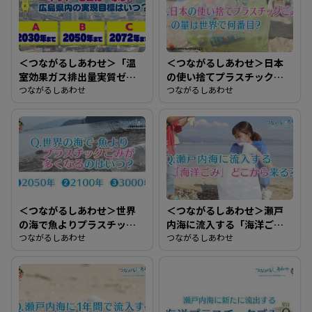
＜つながるしあわせ＞「温
＜つながるしあわせ＞日本
室効果ガス排出量実質ゼロ
の使い捨てプラスチックご
＝ネット・ネットカーボ
つながるしあわせ
みの量は世界で何番目？
つながるしあわせ
ン」広島県内の実現目標は
いつ？
＜つながるしあわせ＞世界
＜つながるしあわせ＞瀬戸
の海で魚よりプラスチック
内海に流入する「海洋ご
ごみが多くなるのはいつ？
つながるしあわせ
み」どこから来る？
つながるしあわせ