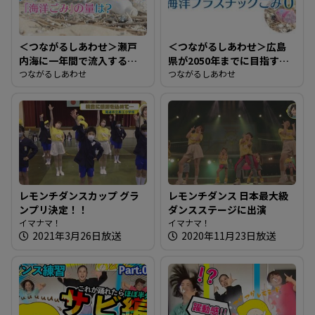
＜つながるしあわせ＞瀬戸
＜つながるしあわせ＞広島
内海に一年間で流入する
県が2050年までに目指す目
「海洋ごみ」の量は？
つながるしあわせ
標は？
つながるしあわせ
レモンチダンスカップ グラ
レモンチダンス 日本最大級
ンプリ決定！！
ダンスステージに出演
イマナマ！
イマナマ！
2021年3月26日放送
2020年11月23日放送