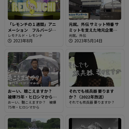
「レモンチの１週間」アニ
元就。外伝 サミット特番 サ
メーション フルバージョ
ミットを支えた地元企業を
ン
レモナルド・レモンチ
紹介！！
元就。外伝
2023年8月
2023年5月14日
おーい、聴こえますか？
それでも核兵器 要ります
被爆75年・ヒロシマから
か？（2022年放送）
（2020年放送）
おーい、聴こえますか？ 被爆
それでも核兵器 要りますか？
75年・ヒロシマから