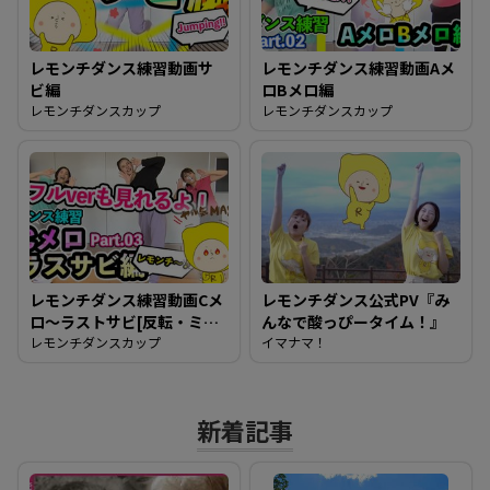
レモンチダンス練習動画サ
レモンチダンス練習動画Aメ
ビ編
ロBメロ編
レモンチダンスカップ
レモンチダンスカップ
レモンチダンス練習動画Cメ
レモンチダンス公式PV『み
ロ～ラストサビ[反転・ミラ
んなで酸っぴータイム！』
ー動画][フルダンスもある
レモンチダンスカップ
イマナマ！
よ]これで完結！みんな踊れ
るようになったかな？
新着記事