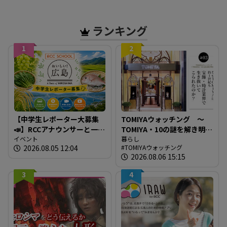
の5倍のアルコール検知
ランキング
1
2
【中学生レポーター大募集
TOMIYAウォッチング ～
📣】RCCアナウンサーと一緒
TOMIYA・10の謎を解き明か
に「広島の食」の現場を取
イベント
す～ 謎03 「なぜTOMIYAは
暮らし
2026.08.05 12:04
TOMIYAウォッチング
材しよう！
約1世紀も宝飾・時計業界で
2026.08.06 15:15
生き抜いてこられたの
か？」
3
4