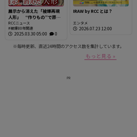
展示から消えた「被爆再現
IRAW by RCC とは？
人形」 “作りもの”で原爆
を伝えるとは 現代アート
RCCニュース
エンタメ
被爆80年関連
2026.07.23 12:00
作家が調査研究 人形の持
2025.03.30 05:00
0
つ “力” と “危うさ”
※毎時更新、直近24時間のアクセス数を集計しています。
もっと見る »
PR