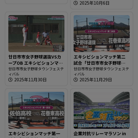
2025年10月6日
廿日市市女子野球選抜VSカ
エキシビションマッチ第二
ープOB エキシビションマッ
試合「廿日市市女子野球選
チ
廿日市市女子野球タウンフェステ
抜 vs. 花巻東高校」
廿日市市女子野球タウンフェステ
ィバル
ィバル
2025年11月30日
2025年11月29日
エキシビションマッチ第一
企業対抗リレーマラソン in