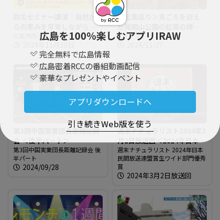
防災セミナー講演｜自然か
＜紅葉巡り＞見ごろを迎え
らの恵みを享受しながら非
た尾関山公園の紅葉の様子
広島を100％楽しむアプリIRAW
常時にも備えられるように
広島市防災セミナー 第6回
＠広島県三次市
イマナマ！
2024年11月10日
2024/11/27
【広島市防災セミナー】
完全無料で広島情報
広島密着RCCの番組動画配信
豪華なプレゼントやイベント
アプリダウンロードへ
引き続きWeb版を使う
第3回中国実業団長距離記録
週末ナチュラリスト2024年3
会 ＜後半パート＞
月2日放送回＜2024年日本民
第3回中国実業団長距離記録会 後
間放送連盟賞生ワイド部門
週末ナチュラリスト 2024年日本
半パート
民間放送連盟賞生ワイド部門優秀
優秀賞＞
2024/09/28
賞
2024年3月2日放送回