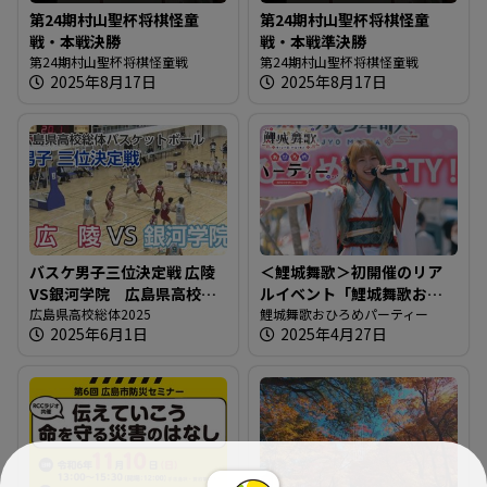
第24期村山聖杯将棋怪童
第24期村山聖杯将棋怪童
戦・本戦決勝
戦・本戦準決勝
第24期村山聖杯将棋怪童戦
第24期村山聖杯将棋怪童戦
2025年8月17日
2025年8月17日
バスケ男子三位決定戦 広陵
＜鯉城舞歌＞初開催のリア
VS銀河学院 広島県高校総
ルイベント「鯉城舞歌おひ
体2025
広島県高校総体2025
ろめパーティー」＠楽曲や
鯉城舞歌おひろめパーティー
2025年6月1日
2025年4月27日
レモンチダンスの披露も！