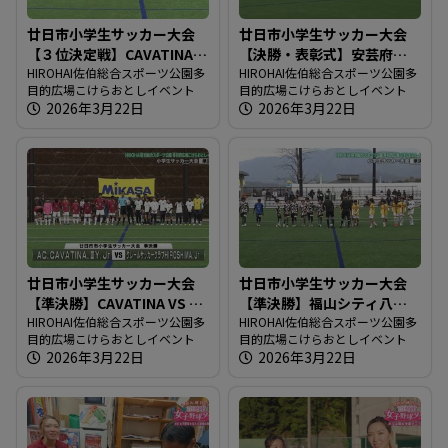
廿日市小学生サッカー大会
廿日市小学生サッカー大会
【３位決定戦】CAVATINA
【決勝・表彰式】安芸府中
VS 福山シティ八幡
HIROHAI佐伯総合スポーツ公園多
VS クレール広島
HIROHAI佐伯総合スポーツ公園多
目的広場こけらおとしイベント
目的広場こけらおとしイベント
2026年3月22日
2026年3月22日
廿日市小学生サッカー大会
廿日市小学生サッカー大会
【準決勝】CAVATINA VS ク
【準決勝】福山シティ八幡
レール広島
HIROHAI佐伯総合スポーツ公園多
VS 安芸府中
HIROHAI佐伯総合スポーツ公園多
目的広場こけらおとしイベント
目的広場こけらおとしイベント
2026年3月22日
2026年3月22日