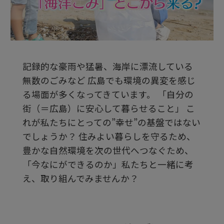
ビ
デ
記録的な豪雨や猛暑、海岸に漂流している
オ
無数のごみなど 広島でも環境の異変を感じ
る場面が多くなってきています。 「自分の
を
街（＝広島）に安心して暮らせること」 こ
れが私たちにとっての”幸せ”の基盤ではない
でしょうか？ 住みよい暮らしを守るため、
再
豊かな自然環境を次の世代へつなぐため、
「今なにができるのか」私たちと一緒に考
生
え、取り組んでみませんか？
す