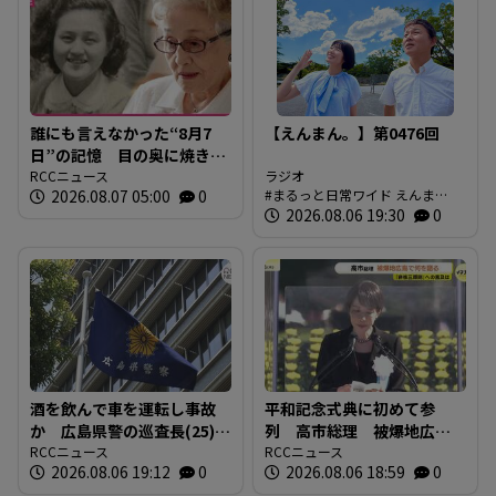
誰にも言えなかった“8月7
【えんまん。】第0476回
日”の記憶 目の奥に焼き付
く「1年生のゆきちゃん」の
RCCニュース
ラジオ
2026.08.07 05:00
0
まるっと日常ワイド えんま
姿 94歳の被爆者が今、口
ん。 放送内容
2026.08.06 19:30
0
を開いた理由
酒を飲んで車を運転し事故
平和記念式典に初めて参
か 広島県警の巡査長(25)を
列 高市総理 被爆地広島
懲戒免職 事故の1時間半前
RCCニュース
で何を語る 「非核三原
RCCニュース
2026.08.06 19:12
0
2026.08.06 18:59
0
に“飲食店で飲酒” 基準値
則」への言及は