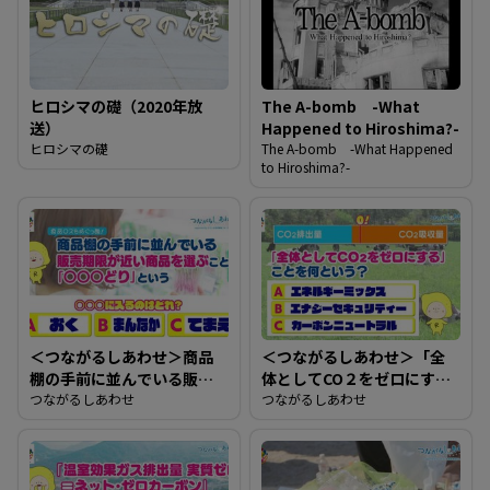
ヒロシマの礎（2020年放
The A-bomb -What
送）
Happened to Hiroshima?-
ヒロシマの礎
The A-bomb -What Happened
to Hiroshima?-
＜つながるしあわせ＞商品
＜つながるしあわせ＞「全
棚の手前に並んでいる販売
体としてCO２をゼロにす
期限が近い商品を選ぶこと
つながるしあわせ
る」ことを何という？
つながるしあわせ
を「○○○どり」という。
○○○に入るのはどれ？