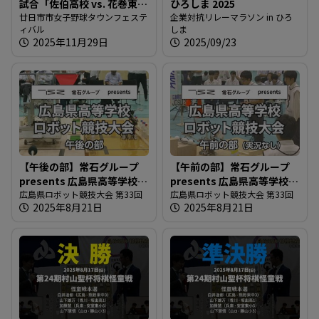
試合「佐伯高校 vs. 花巻東高
ひろしま 2025
校」
廿日市市女子野球タウンフェステ
企業対抗リレーマラソン in ひろ
ィバル
しま
2025年11月29日
2025/09/23
【午後の部】常石グループ
【午前の部】常石グループ
presents 広島県高等学校ロ
presents 広島県高等学校ロ
ボット競技大会
広島県ロボット競技大会 第33回
ボット競技大会
広島県ロボット競技大会 第33回
2025年8月21日
2025年8月21日