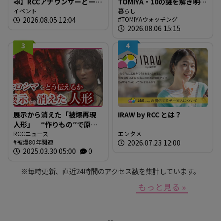
📣】RCCアナウンサーと一緒
TOMIYA・10の謎を解き明か
に「広島の食」の現場を取
イベント
す～ 謎03 「なぜTOMIYAは
暮らし
2026.08.05 12:04
TOMIYAウォッチング
材しよう！
約1世紀も宝飾・時計業界で
2026.08.06 15:15
生き抜いてこられたの
か？」
3
4
展示から消えた「被爆再現
IRAW by RCC とは？
人形」 “作りもの”で原爆
を伝えるとは 現代アート
RCCニュース
エンタメ
被爆80年関連
2026.07.23 12:00
作家が調査研究 人形の持
2025.03.30 05:00
0
つ “力” と “危うさ”
※毎時更新、直近24時間のアクセス数を集計しています。
もっと見る »