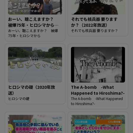
おーい、聴こえますか？
それでも核兵器 要ります
被爆75年・ヒロシマから
か？（2022年放送）
（2020年放送）
おーい、聴こえますか？ 被爆
それでも核兵器 要りますか？
75年・ヒロシマから
ヒロシマの礎（2020年放
The A-bomb -What
送）
Happened to Hiroshima?-
ヒロシマの礎
The A-bomb -What Happened
to Hiroshima?-