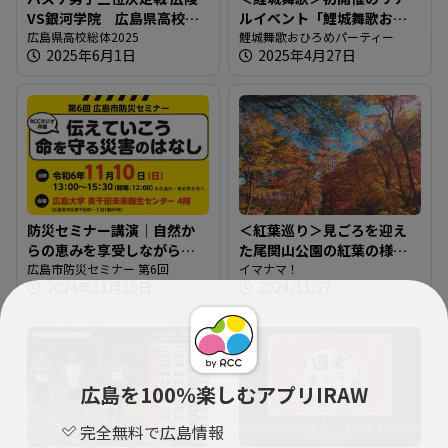
VS銀河学院 広島県高校総
ルイベント「鯉城舞歌おひ
体2025
広島県高校総体2025
ろめパーティー」＠楽曲や
鯉城舞歌おひろめパーティー
2025年6月1日
2025年4月27日
レモンチダンスの披露も！
防災セミナー講演｜自然か
＜紅葉巡り＞見ごろを迎え
らの恵みを享受しながら非
た尾関山公園の紅葉の様子
常時にも備えられるように
広島市防災セミナー 第6回
＠広島県三次市
イマナマ！
2024年11月10日
2024/11/27
【広島市防災セミナー】
広島を100％楽しむアプリIRAW
完全無料で広島情報