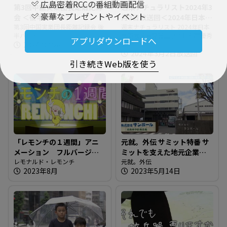
広島密着RCCの番組動画配信
第3回中国実業団長距離記録
週末ナチュラリスト2024年3
豪華なプレゼントやイベント
会 ＜後半パート＞
月2日放送回＜2024年日本民
第3回中国実業団長距離記録会 後
間放送連盟賞生ワイド部門
週末ナチュラリスト 2024年日本
半パート
民間放送連盟賞生ワイド部門優秀
優秀賞＞
アプリダウンロードへ
2024/09/28
賞
2024年3月2日放送回
引き続きWeb版を使う
「レモンチの１週間」アニ
元就。外伝 サミット特番 サ
メーション フルバージョ
ミットを支えた地元企業を
ン
レモナルド・レモンチ
紹介！！
元就。外伝
2023年8月
2023年5月14日