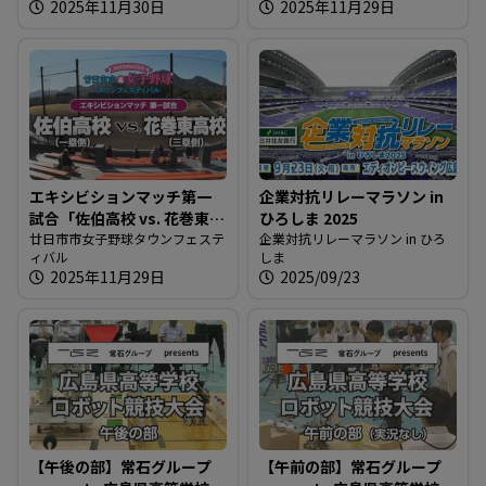
2025年11月30日
2025年11月29日
エキシビションマッチ第一
企業対抗リレーマラソン in
試合「佐伯高校 vs. 花巻東高
ひろしま 2025
校」
廿日市市女子野球タウンフェステ
企業対抗リレーマラソン in ひろ
ィバル
しま
2025年11月29日
2025/09/23
【午後の部】常石グループ
【午前の部】常石グループ