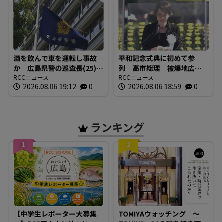
酒を飲んで車を運転し事故
平和記念式典に初めて参
か 広島県警の巡査長(25)を
列 高市総理 被爆地広島
懲戒免職 事故の1時間半前
RCCニュース
で何を語る 「非核三原
RCCニュース
2026.08.06 19:12
0
2026.08.06 18:59
0
に“飲食店で飲酒” 基準値
則」への言及は
の5倍のアルコール検知
ランキング
1
2
【中学生レポーター大募集
TOMIYAウォッチング ～