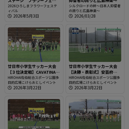
ステージ フラワーフェス
抑留者の誇りと広島神楽～
ティバル2026
2026ひろしまフラワーフェステ
シルクロードの絆～日本人抑留者
ィバル
の誇りと広島神楽～
2026年5月3日
2026/03/28
廿日市小学生サッカー大会
廿日市小学生サッカー大会
【３位決定戦】CAVATINA
【決勝・表彰式】安芸府中
VS 福山シティ八幡
HIROHAI佐伯総合スポーツ公園多
VS クレール広島
HIROHAI佐伯総合スポーツ公園多
目的広場こけらおとしイベント
目的広場こけらおとしイベント
2026年3月22日
2026年3月22日