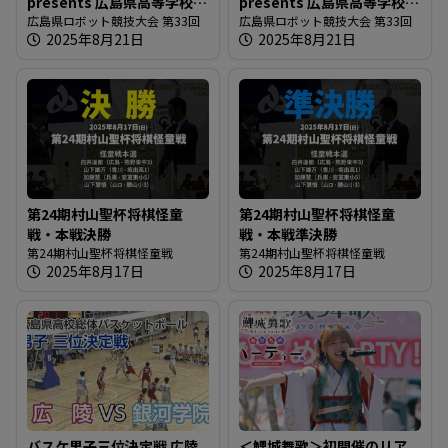
presents 広島県高等学校ロ
presents 広島県高等学校ロ
ボット競技大会
広島県ロボット競技大会 第33回
ボット競技大会
広島県ロボット競技大会 第33回
2025年8月21日
2025年8月21日
第24期村山聖杯将棋怪童
第24期村山聖杯将棋怪童
戦・本戦決勝
戦・本戦準決勝
第24期村山聖杯将棋怪童戦
第24期村山聖杯将棋怪童戦
2025年8月17日
2025年8月17日
バスケ男子三位決定戦 広陵
＜鯉城舞歌＞初開催のリア