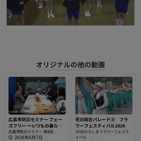
ビ
デ
オ
オリジナルの他の動画
を
再
生
広島市防災セミナー フェー
花の総合パレード③ フラ
ズフリー 〜いつもの暮らし
ワーフェスティバル2026
す
をもしもの支えに〜
広島市防災セミナー 第8回
2026ひろしまフラワーフェステ
2026年6月7日
ィバル