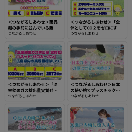
＜つながるしあわせ＞商品
＜つながるしあわせ＞「全
棚の手前に並んでいる販売
体としてCO２をゼロにす
期限が近い商品を選ぶこと
つながるしあわせ
る」ことを何という？
つながるしあわせ
を「○○○どり」という。
○○○に入るのはどれ？
＜つながるしあわせ＞「温
＜つながるしあわせ＞日本
室効果ガス排出量実質ゼロ
の使い捨てプラスチックご
＝ネット・ネットカーボ
つながるしあわせ
みの量は世界で何番目？
つながるしあわせ
ン」広島県内の実現目標は
いつ？