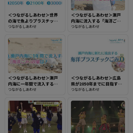
＜つながるしあわせ＞世界
＜つながるしあわせ＞瀬戸
の海で魚よりプラスチック
内海に流入する「海洋ご
ごみが多くなるのはいつ？
つながるしあわせ
み」どこから来る？
つながるしあわせ
＜つながるしあわせ＞瀬戸
＜つながるしあわせ＞広島
内海に一年間で流入する
県が2050年までに目指す目
「海洋ごみ」の量は？
つながるしあわせ
標は？
つながるしあわせ