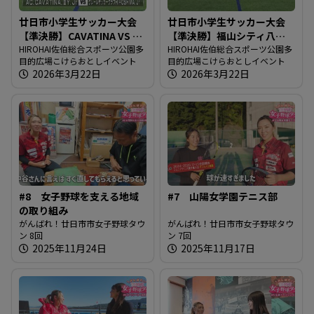
廿日市小学生サッカー大会
廿日市小学生サッカー大会
【準決勝】CAVATINA VS ク
【準決勝】福山シティ八幡
レール広島
HIROHAI佐伯総合スポーツ公園多
VS 安芸府中
HIROHAI佐伯総合スポーツ公園多
目的広場こけらおとしイベント
目的広場こけらおとしイベント
2026年3月22日
2026年3月22日
#8 女子野球を支える地域
#7 山陽女学園テニス部
の取り組み
がんばれ！廿日市市女子野球タウ
がんばれ！廿日市市女子野球タウ
ン 8回
ン 7回
2025年11月24日
2025年11月17日