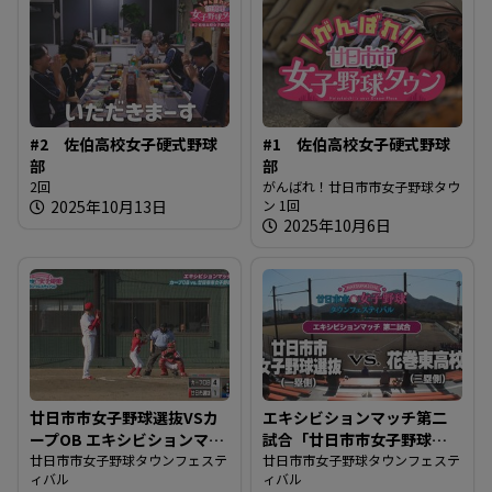
#2 佐伯高校女子硬式野球
#1 佐伯高校女子硬式野球
部
部
2回
がんばれ！廿日市市女子野球タウ
2025年10月13日
ン 1回
2025年10月6日
廿日市市女子野球選抜VSカ
エキシビションマッチ第二
ープOB エキシビションマッ
試合「廿日市市女子野球選
チ
廿日市市女子野球タウンフェステ
抜 vs. 花巻東高校」
廿日市市女子野球タウンフェステ
ィバル
ィバル