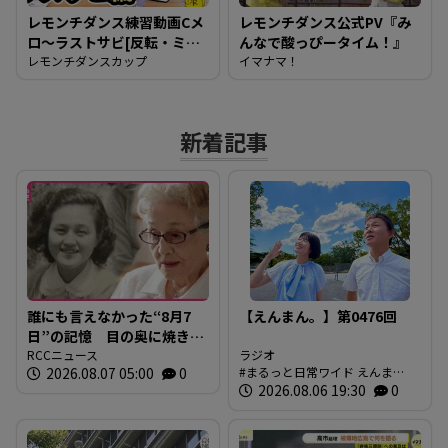
レモンチダンス練習動画Cメ
レモンチダンス公式PV『み
ロ～ラストサビ[反転・ミラ
んなで酸っぴータイム！』
ー動画][フルダンスもある
レモンチダンスカップ
イマナマ！
よ]これで完結！みんな踊れ
るようになったかな？
新着記事
誰にも言えなかった“8月7
【えんまん。】第0476回
日”の記憶 目の奥に焼き付
く「1年生のゆきちゃん」の
RCCニュース
ラジオ
2026.08.07 05:00
0
まるっと日常ワイド えんま
姿 94歳の被爆者が今、口
ん。 放送内容
2026.08.06 19:30
0
を開いた理由