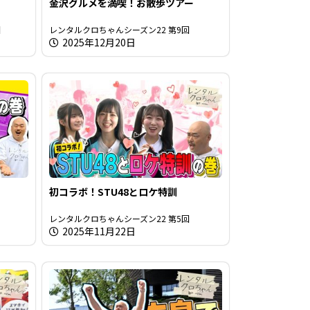
金沢グルメを満喫！お散歩ツアー
回
レンタルクロちゃんシーズン22 第9回
2025年12月20日
初コラボ！STU48とロケ特訓
レンタルクロちゃんシーズン22 第5回
2025年11月22日