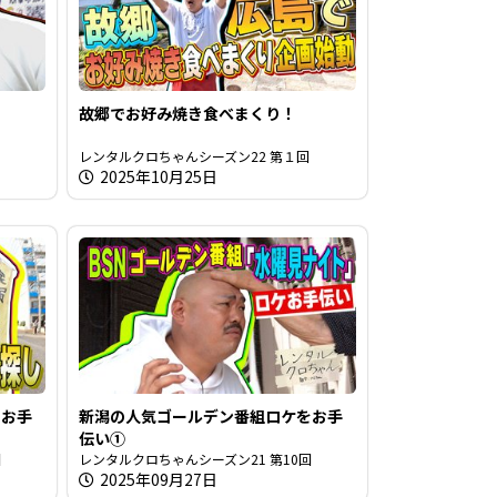
故郷でお好み焼き食べまくり！
レンタルクロちゃんシーズン22 第１回
2025年10月25日
をお手
新潟の人気ゴールデン番組ロケをお手
伝い①
回
レンタルクロちゃんシーズン21 第10回
2025年09月27日