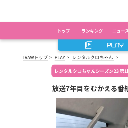
トップ
ランキング
ニュー
IRAWトップ
PLAY
レンタルクロちゃん
レンタルクロちゃんシーズン23 第1
放送7年目をむかえる番