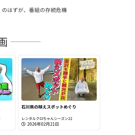
！のはずが、番組の存続危機
画
ー
石川県の映えスポットめぐり
回
レンタルクロちゃんシーズン22
2026年02月21日