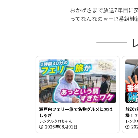
おかげさまで放送7年目に
ってなんなのぉー!?番組
瀬戸内フェリー旅で名物グルメに大は
放送7
しゃぎ
機！
レンタルクロちゃん
レンタ
2026年08月01日
20