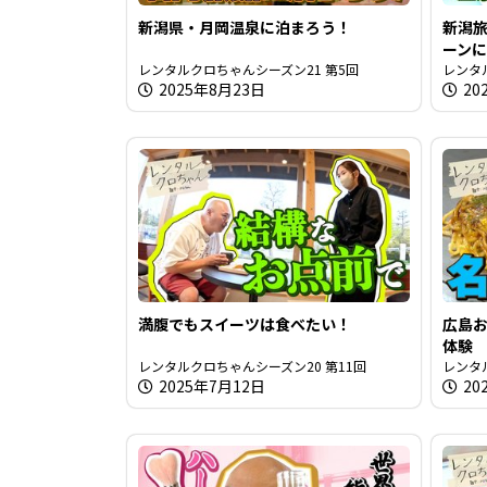
新潟県・月岡温泉に泊まろう！
新潟
ーン
レンタルクロちゃんシーズン21 第5回
レンタ
2025年8月23日
20
満腹でもスイーツは食べたい！
広島
体験
レンタルクロちゃんシーズン20 第11回
レンタ
2025年7月12日
20