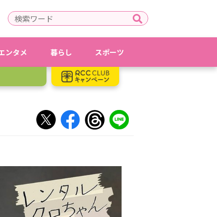
エンタメ
暮らし
スポーツ