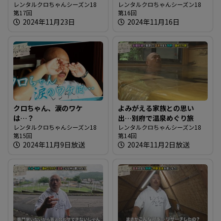
レンタルクロちゃんシーズン18
レンタルクロちゃんシーズン18
第17回
第16回
2024年11月23日
2024年11月16日
クロちゃん、涙のワケ
よみがえる家族との思い
は…？
出…別府で温泉めぐり旅
レンタルクロちゃんシーズン18
レンタルクロちゃんシーズン18
第15回
第14回
2024年11月9日放送
2024年11月2日放送