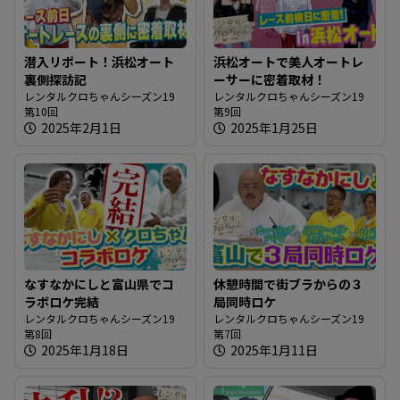
潜入リポート！浜松オート
浜松オートで美人オートレ
裏側探訪記
ーサーに密着取材！
レンタルクロちゃんシーズン19
レンタルクロちゃんシーズン19
第10回
第9回
2025年2月1日
2025年1月25日
なすなかにしと富山県でコ
休憩時間で街ブラからの３
ラボロケ完結
局同時ロケ
レンタルクロちゃんシーズン19
レンタルクロちゃんシーズン19
第8回
第7回
2025年1月18日
2025年1月11日