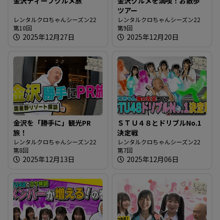
金沢ディープグルメ旅
金沢グルメを満喫！お散歩
ツアー
レンタルクロちゃんシーズン22
レンタルクロちゃんシーズン22
第10回
第9回
2025年12月27日
2025年12月20日
金沢を「勝手に」観光PR
ＳＴＵ４８とドリブルNo.1
旅！
決定戦
レンタルクロちゃんシーズン22
レンタルクロちゃんシーズン22
第8回
第7回
2025年12月13日
2025年12月06日