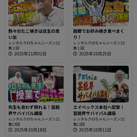
熱々のたこ焼きは店主の思
故郷でお好み焼き食べまく
い出
り！
レンタルクロちゃんシーズン22
レンタルクロちゃんシーズン22
第２回
第１回
2025年11月01日
2025年10月25日
先生も思わず照れる！芸能
エイベックス本社へ突撃！
界サバイバル講座
芸能界サバイバル講座
レンタルクロちゃんシーズン21
レンタルクロちゃんシーズン21
第13回
第12回
2025年10月18日
2025年10月11日