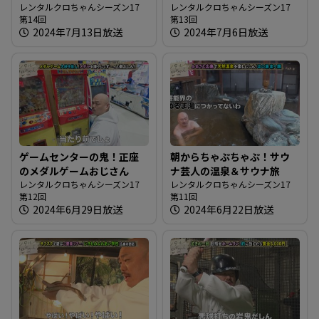
レンタルクロちゃんシーズン17
レンタルクロちゃんシーズン17
第14回
第13回
2024年7月13日放送
2024年7月6日放送
ゲームセンターの鬼！正座
朝からちゃぷちゃぷ！サウ
のメダルゲームおじさん
ナ芸人の温泉＆サウナ旅
レンタルクロちゃんシーズン17
レンタルクロちゃんシーズン17
第12回
第11回
2024年6月29日放送
2024年6月22日放送