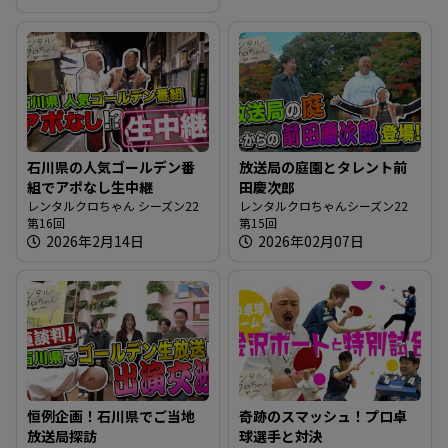
石川県の人気ゴールデン番
放送局の庭園とタレント前
組でアポなし生中継
田慶次郎
レンタルクロちゃん シーズン22
レンタルクロちゃんシーズン22
第16回
第15回
2026年2月14日
2026年02月07日
恒例企画！石川県でご当地
奇跡のスマッシュ！プロ卓
放送局探訪
球選手と対決