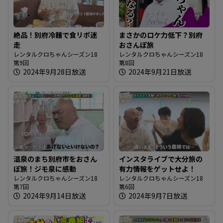
絶品！別府冷麺で食リポ迷
まさかのロケ力低下？別府
走
おさんぽ旅
レンタルクロちゃんシーズン18
レンタルクロちゃんシーズン18
第9回
第8回
2024年9月28日放送
2024年9月21日放送
温泉のまち別府市をおさん
インスタライブで大分旅の
ぽ旅！ジモ泉に感動
有力情報をゲットせよ！
レンタルクロちゃんシーズン18
レンタルクロちゃんシーズン18
第7回
第6回
2024年9月14日放送
2024年9月7日放送