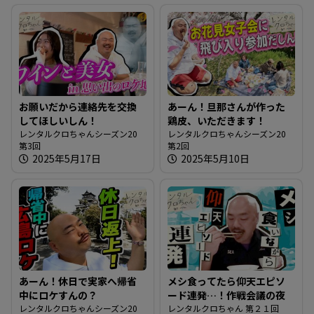
お願いだから連絡先を交換
あーん！旦那さんが作った
してほしいしん！
鶏皮、いただきます！
レンタルクロちゃんシーズン20
レンタルクロちゃんシーズン20
第3回
第2回
2025年5月17日
2025年5月10日
あーん！休日で実家へ帰省
メシ食ってたら仰天エピソ
中にロケすんの？
ード連発…！作戦会議の夜
レンタルクロちゃんシーズン20
レンタルクロちゃん 第２１回