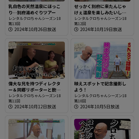
乳白色の天然温泉にほっこ
せっかく別府に来たんじゃ
り…別府湯めぐりツアー
けぇ温泉を楽しみたいしんin
レンタルクロちゃんシーズン18
明礬温泉
レンタルクロちゃんシーズン18
第13回
第12回
2024年10月26日放送
2024年10月19日放送
偉大な兄を持つディレクタ
映えスポットで記念撮影し
ー＆同郷リポーターと飲み
よう！
会
レンタルクロちゃんシーズン18
レンタルクロちゃんシーズン18
第11回
第10回
2024年10月12日放送
2024年10月5日放送