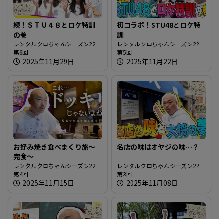
続！ＳＴＵ４８とロケ特訓
初コラボ！STU48とロケ特
の巻
訓
レンタルクロちゃんシーズン22
レンタルクロちゃんシーズン22
第6回
第5回
2025年11月29日
2025年11月22日
お好み焼き食べまくり旅～
名店の味はオヤジの味…？
完食～
レンタルクロちゃんシーズン22
レンタルクロちゃんシーズン22
第4回
第3回
2025年11月15日
2025年11月08日