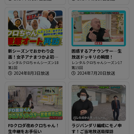
新シーズンでおかわり企
困惑するアナウンサー…生
画！女子アナまつかよ初登
放送ドッキリの瞬間！
場
レンタルクロちゃんシーズン18
レンタルクロちゃんシーズン17
第1回
第15回
2024年8月3日放送
2024年7月20日放送
FDクロダ改めクロちゃん！
ラジバンダリ編成にモノ申
生中継をお手伝い
す！ご当地放送局探訪