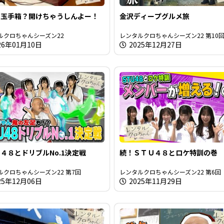
の玉手箱？開けちゃうしんよー！
金沢ディープグルメ旅
ルクロちゃんシーズン22
レンタルクロちゃんシーズン22 第10
26年01月10日
2025年12月27日
４８とドリブルNo.1決定戦
続！ＳＴＵ４８とロケ特訓の巻
ルクロちゃんシーズン22 第7回
レンタルクロちゃんシーズン22 第6回
25年12月06日
2025年11月29日