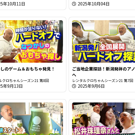
25年10月11日
2025年10月04日
かしのゲーム＆おもちゃ発見！
ご当地企業探訪！新潟発祥のア
へ
ルクロちゃんシーズン21 第8回
レンタルクロちゃんシーズン21 第7回
25年9月13日
2025年9月6日