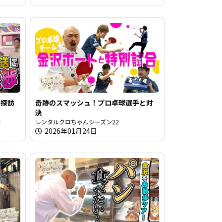
局探訪
奇跡のスマッシュ！プロ卓球選手と対
決
回
レンタルクロちゃんシーズン22
2026年01月24日