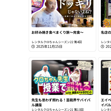
お好み焼き食べまくり旅～完食～
名店
レンタルクロちゃんシーズン22 第4回
レンタ
2025年11月15日
20
先生も思わず照れる！芸能界サバイバ
エイ
ル講座
イバ
レンタルクロちゃんシーズン21 第13回
レンタ