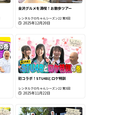
金沢グルメを満喫！お散歩ツアー
回
レンタルクロちゃんシーズン22 第9回
2025年12月20日
初コラボ！STU48とロケ特訓
レンタルクロちゃんシーズン22 第5回
2025年11月22日