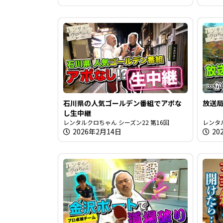
石川県の人気ゴールデン番組でアポな
放送
し生中継
レンタルクロちゃん シーズン22 第16回
レンタ
2026年2月14日
20