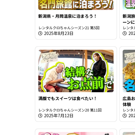
新潟県・月岡温泉に泊まろう！
新潟
ーン
レンタルクロちゃんシーズン21 第5回
レンタ
2025年8月23日
20
満腹でもスイーツは食べたい！
広島
体験
レンタルクロちゃんシーズン20 第11回
レンタ
2025年7月12日
20