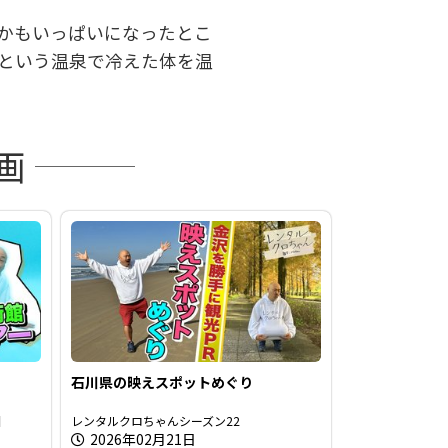
かもいっぱいになったとこ
という温泉で冷えた体を温
画
ー
石川県の映えスポットめぐり
回
レンタルクロちゃんシーズン22
2026年02月21日