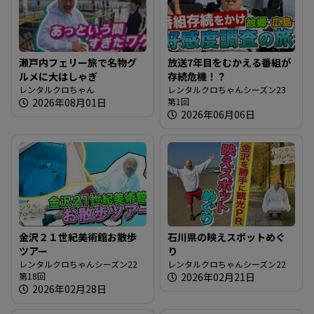
る
瀬戸内フェリー旅で名物グ
放送7年目をむかえる番組が
ルメに大はしゃぎ
存続危機！？
レンタルクロちゃん
レンタルクロちゃんシーズン23
2026年08月01日
第1回
2026年06月06日
金沢２１世紀美術館お散歩
石川県の映えスポットめぐ
ツアー
り
レンタルクロちゃんシーズン22
レンタルクロちゃんシーズン22
第18回
2026年02月21日
2026年02月28日