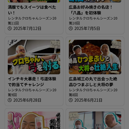
満腹でもスイーツは食べた
広島お好み焼きの名店！
い！
「八昌」を初体験
レンタルクロちゃんシーズン20
レンタルクロちゃんシーズン20
第11回
第10回
2025年7月12日
2025年7月5日
インチキ大暴走！弓道体験
広島城三の丸で出会った絶
で的当てチャレンジ
品ひつまぶしと大将の夢
レンタルクロちゃんシーズン20
レンタルクロちゃんシーズン20
第9回
第8回
2025年6月28日
2025年6月21日