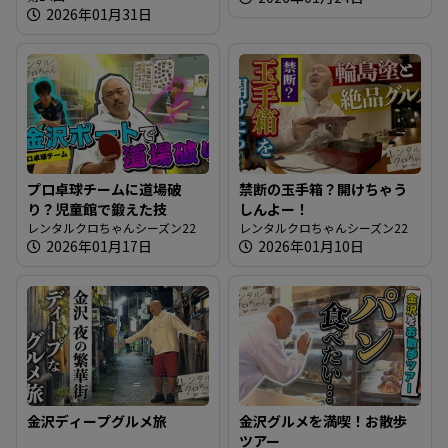
2026年01月31日
プロ卓球チームに道場破
禁断の玉手箱？開けちゃう
り？児童館で鍛えた技
しんよー！
レンタルクロちゃんシーズン22
レンタルクロちゃんシーズン22
2026年01月17日
2026年01月10日
金沢ディープグルメ旅
金沢グルメを満喫！お散歩
ツアー