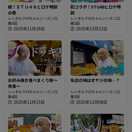
続！ＳＴＵ４８とロケ特訓
初コラボ！STU48とロケ特
の巻
訓
レンタルクロちゃんシーズン22
レンタルクロちゃんシーズン22
第6回
第5回
2025年11月29日
2025年11月22日
お好み焼き食べまくり旅～
名店の味はオヤジの味…？
完食～
レンタルクロちゃんシーズン22
レンタルクロちゃんシーズン22
第4回
第3回
2025年11月15日
2025年11月08日