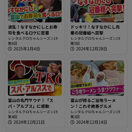
波乱！なすなかにしとお寿
ドッキリ！なすなかにし先
司を食べるロケに密着
輩の冠番組へ突撃
レンタルクロちゃんシーズン19
レンタルクロちゃんシーズン19
第6回
第5回
2025年1月4日
2024年12月28日
富山の名門サウナ！「ス
富山が誇るご当地ラーメ
パ・アルプス」に感動
ン！これぞ絶景グルメ
レンタルクロちゃんシーズン19
レンタルクロちゃんシーズン19
第4回
第3回
2024年12月21日
2024年12月14日