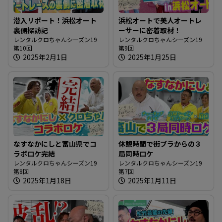
潜入リポート！浜松オート
浜松オートで美人オートレ
裏側探訪記
ーサーに密着取材！
レンタルクロちゃんシーズン19
レンタルクロちゃんシーズン19
第10回
第9回
2025年2月1日
2025年1月25日
なすなかにしと富山県でコ
休憩時間で街ブラからの３
ラボロケ完結
局同時ロケ
レンタルクロちゃんシーズン19
レンタルクロちゃんシーズン19
第8回
第7回
2025年1月18日
2025年1月11日