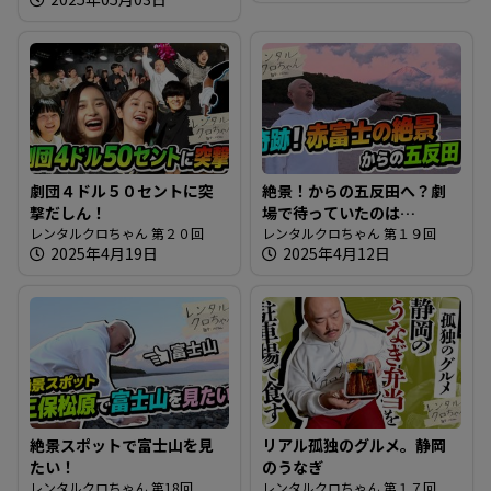
劇団４ドル５０セントに突
絶景！からの五反田へ？劇
撃だしん！
場で待っていたのは…
レンタルクロちゃん 第２０回
レンタルクロちゃん 第１９回
2025年4月19日
2025年4月12日
絶景スポットで富士山を見
リアル孤独のグルメ。静岡
たい！
のうなぎ
レンタルクロちゃん 第18回
レンタルクロちゃん 第１７回