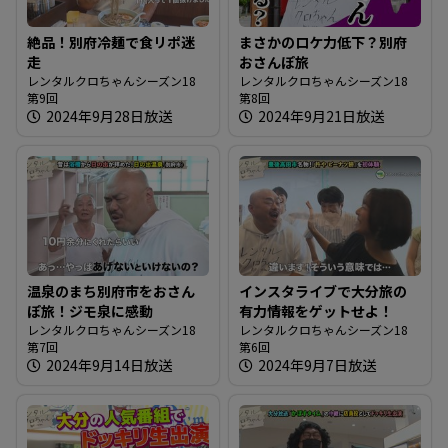
絶品！別府冷麺で食リポ迷
まさかのロケ力低下？別府
走
おさんぽ旅
レンタルクロちゃんシーズン18
レンタルクロちゃんシーズン18
第9回
第8回
2024年9月28日放送
2024年9月21日放送
温泉のまち別府市をおさん
インスタライブで大分旅の
ぽ旅！ジモ泉に感動
有力情報をゲットせよ！
レンタルクロちゃんシーズン18
レンタルクロちゃんシーズン18
第7回
第6回
2024年9月14日放送
2024年9月7日放送