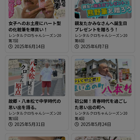
女子へのお土産にハート型
親友たかみなさんへ誕生日
の化粧筆を爆買い！
プレゼントを贈ろう！
レンタルクロちゃんシーズン20
レンタルクロちゃんシーズン20
第7回
第6回
2025年6月14日
2025年6月7日
故郷・八本松で中学時代の
初公開！青春時代を過ごし
思い出を語る。
た思い出の町へ
レンタルクロちゃんシーズン20
レンタルクロちゃんシーズン20
第5回
第4回
2025年5月31日
2025年5月24日