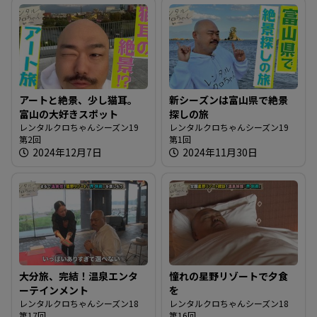
アートと絶景、少し猫耳。
新シーズンは富山県で絶景
富山の大好きスポット
探しの旅
レンタルクロちゃんシーズン19
レンタルクロちゃんシーズン19
第2回
第1回
2024年12月7日
2024年11月30日
大分旅、完結！温泉エンタ
憧れの星野リゾートで夕食
ーテインメント
を
レンタルクロちゃんシーズン18
レンタルクロちゃんシーズン18
第17回
第16回