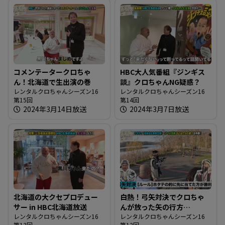
コメンテータークロちゃ
HBC大人気番組『ジンギス
ん！北海道で生出演の巻
談』クロちゃんNG疑惑？
レンタルクロちゃんシーズン16
レンタルクロちゃんシーズン16
第15回
第14回
2024年3月14日放送
2024年3月7日放送
北海道の大クセプロデュー
白熱！弓矢対決でクロちゃ
サー in HBC北海道放送
んが放った矢の行方…
レンタルクロちゃんシーズン16
レンタルクロちゃんシーズン16
第13回
第12回