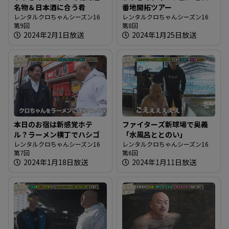
名物＆日本酒に合う肴
番地開拓ツアー
レンタルクロちゃんシーズン16
レンタルクロちゃんシーズン16
第9回
第8回
2024年2月1日放送
2024年1月25日放送
本日のお宿は新感覚ホテ
ファイターズ新球場で奥義
ル？ラーメン横丁でハシゴ
「水風呂ととのい」
レンタルクロちゃんシーズン16
レンタルクロちゃんシーズン16
第7回
第6回
2024年1月18日放送
2024年1月11日放送