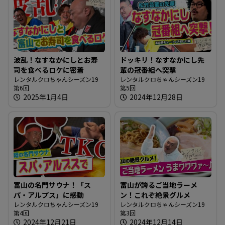
波乱！なすなかにしとお寿
ドッキリ！なすなかにし先
司を食べるロケに密着
輩の冠番組へ突撃
レンタルクロちゃんシーズン19
レンタルクロちゃんシーズン19
第6回
第5回
2025年1月4日
2024年12月28日
富山の名門サウナ！「ス
富山が誇るご当地ラーメ
パ・アルプス」に感動
ン！これぞ絶景グルメ
レンタルクロちゃんシーズン19
レンタルクロちゃんシーズン19
第4回
第3回
2024年12月21日
2024年12月14日