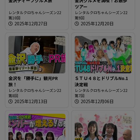
金沢ディープグルメ旅
金沢グルメを満喫！お散歩
ツアー
レンタルクロちゃんシーズン22
レンタルクロちゃんシーズン22
第10回
第9回
2025年12月27日
2025年12月20日
金沢を「勝手に」観光PR
ＳＴＵ４８とドリブルNo.1
旅！
決定戦
レンタルクロちゃんシーズン22
レンタルクロちゃんシーズン22
第8回
第7回
2025年12月13日
2025年12月06日