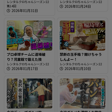
レンタルクロちゃんシーズン22
レンタルクロちゃんシーズン22
第14回
2026年01月24日
2026年01月31日
プロ卓球チームに道場破
禁断の玉手箱？開けちゃう
り？児童館で鍛えた技
しんよー！
レンタルクロちゃんシーズン22
レンタルクロちゃんシーズン22
2026年01月17日
2026年01月10日