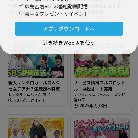
広島密着RCCの番組動画配信
静岡で元祖レンクロガール
静岡の人気番組に生出演！
ズと再会！代表とごあいさ
ドタバタ舞台裏
豪華なプレゼントやイベント
つ
レンタルクロちゃんシーズン19
レンタルクロちゃんシーズン19
第14回
第13回
アプリダウンロードへ
2025年3月1日
2025年02月22日
引き続きWeb版を使う
新人レンクロガールズ＆ク
サービス精神フルスロット
セ女子アナ？生放送へ突撃
ル！浜松オート完結
レンタルクロちゃん 第12回
レンタルクロちゃんシーズン19
2025年2月15日
第11回
2025年2月8日