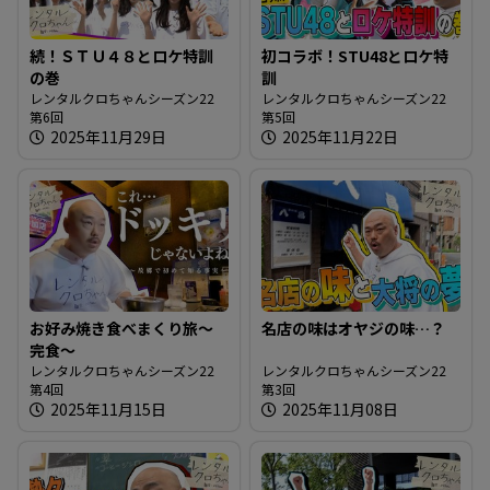
続！ＳＴＵ４８とロケ特訓
初コラボ！STU48とロケ特
の巻
訓
レンタルクロちゃんシーズン22
レンタルクロちゃんシーズン22
第6回
第5回
2025年11月29日
2025年11月22日
お好み焼き食べまくり旅～
名店の味はオヤジの味…？
完食～
レンタルクロちゃんシーズン22
レンタルクロちゃんシーズン22
第4回
第3回
2025年11月15日
2025年11月08日