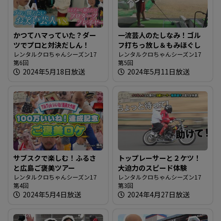
かつてハマっていた？ダー
一流芸人のたしなみ！ゴル
ツでプロと対決だしん！
フ打ちっ放し＆もみほぐし
レンタルクロちゃんシーズン17
レンタルクロちゃんシーズン17
第6回
第5回
2024年5月18日放送
2024年5月11日放送
サブスクで楽しむ！ふるさ
トップレーサーと２ケツ！
と広島ご褒美ツアー
大迫力のスピード体験
レンタルクロちゃんシーズン17
レンタルクロちゃんシーズン17
第4回
第3回
2024年5月4日放送
2024年4月27日放送