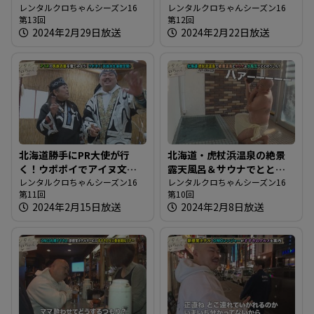
レンタルクロちゃんシーズン16
レンタルクロちゃんシーズン16
第13回
第12回
2024年2月29日放送
2024年2月22日放送
北海道勝手にPR大使が行
北海道・虎杖浜温泉の絶景
く！ウポポイでアイヌ文化
露天風呂＆サウナでととの
を学ぼう
レンタルクロちゃんシーズン16
え
レンタルクロちゃんシーズン16
第11回
第10回
2024年2月15日放送
2024年2月8日放送