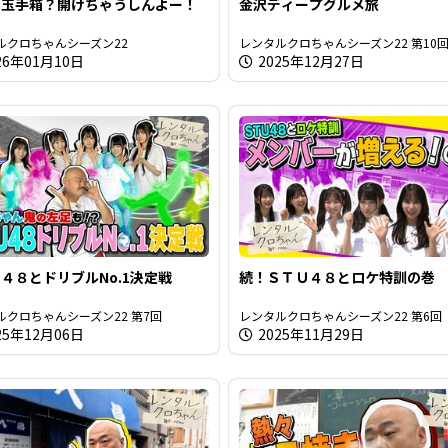
の玉手箱？開けちゃうしんよー！
金沢ディープグルメ旅
ルクロちゃんシーズン22
レンタルクロちゃんシーズン22 第10
26年01月10日
2025年12月27日
４８とドリブルNo.1決定戦
続！ＳＴＵ４８とロケ特訓の巻
ルクロちゃんシーズン22 第7回
レンタルクロちゃんシーズン22 第6回
25年12月06日
2025年11月29日