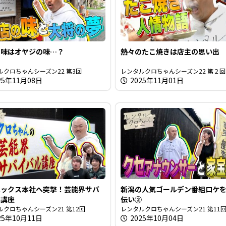
の味はオヤジの味…？
熱々のたこ焼きは店主の思い出
ルクロちゃんシーズン22 第3回
レンタルクロちゃんシーズン22 第２回
25年11月08日
2025年11月01日
ベックス本社へ突撃！芸能界サバ
新潟の人気ゴールデン番組ロケ
ル講座
伝い②
ルクロちゃんシーズン21 第12回
レンタルクロちゃんシーズン21 第11
25年10月11日
2025年10月04日