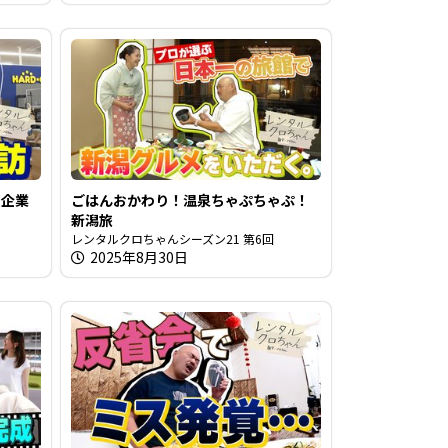
ノ企業
ごはんおかわり！温泉ちゃぷちゃぷ！
新潟旅
レンタルクロちゃんシーズン21 第6回
2025年8月30日