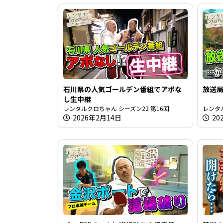
石川県の人気ゴールデン番組でアポな
放送
し生中継
レンタルクロちゃん シーズン22 第16回
レンタ
2026年2月14日
20