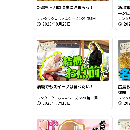
新潟県・月岡温泉に泊まろう！
新潟
ーン
レンタルクロちゃんシーズン21 第5回
レンタ
2025年8月23日
20
満腹でもスイーツは食べたい！
広島
体験
レンタルクロちゃんシーズン20 第11回
レンタ
2025年7月12日
20