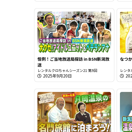
恒例！ご当地放送局探訪 in BSN新潟放
なつ
送
レンタルクロちゃんシーズン21 第9回
レンタ
2025年9月20日
20