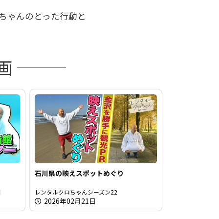
ちゃんのとった行動と
画
ー
石川県の映えスポットめぐり
回
レンタルクロちゃんシーズン22
2026年02月21日