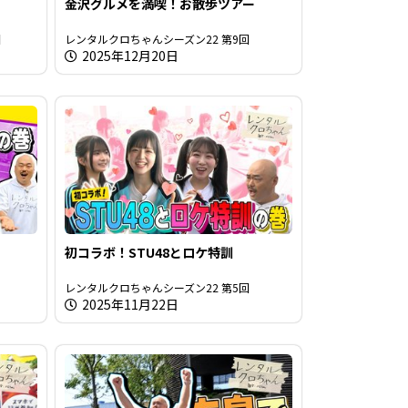
金沢グルメを満喫！お散歩ツアー
回
レンタルクロちゃんシーズン22 第9回
2025年12月20日
初コラボ！STU48とロケ特訓
レンタルクロちゃんシーズン22 第5回
2025年11月22日