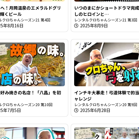
旅へ！月岡温泉のエメラルドグリ
いつのまにかショートドラマ完
に輝くビール
しのヒロインと…
ルクロちゃんシーズン21 第4回
レンタルクロちゃんシーズン21 第3回
25年8月16日
2025年8月9日
お好み焼きの名店！「八昌」を初
インチキ大暴走！弓道体験で的
ャレンジ
ルクロちゃんシーズン20 第10回
レンタルクロちゃんシーズン20 第9回
25年7月5日
2025年6月28日