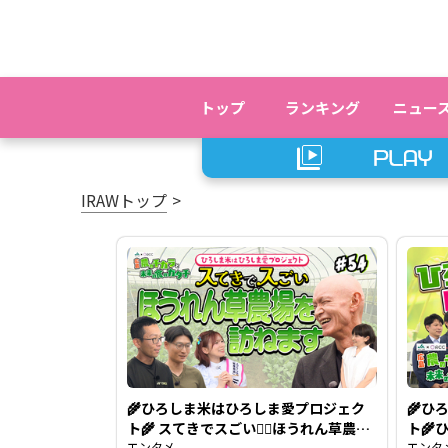
トップ
ランキング
ニュー
IRAWトップ
🌾ひろしま米はひろしま愛プロジェク
🌾ひ
ト🌾 スてきでスごい👍🏻ほうれん草農場
ト🌾
を訪ねます🥬【広島 農のチカラと未来
エンタメ
❗【広
エンタ