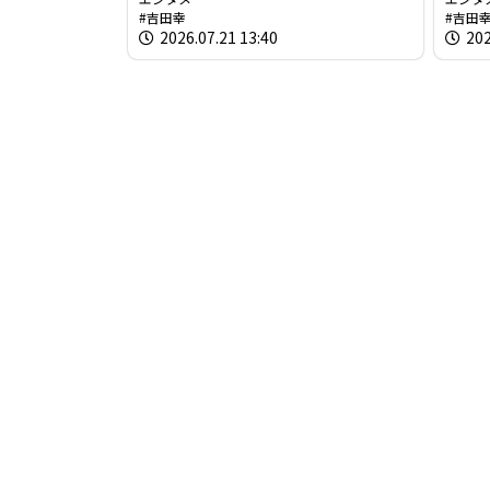
吉田幸
吉田
の食のカタチ】
チ】
2026.07.21 13:40
202