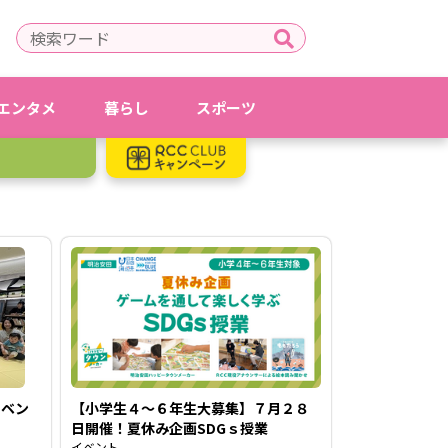
エンタメ
暮らし
スポーツ
イベン
【小学生４～６年生大募集】７月２８
日開催！夏休み企画SDGｓ授業
イベント