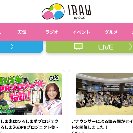
ス
天気
ラジオ
イベント
グルメ
ろしま米はひろしま愛プロジェク
アナウンサーによる読み聞かせ
ひろしま米のPRプロジェクト始動
トを開催しました！
島 農のチカラと未来の食のカタ
メ
イベント