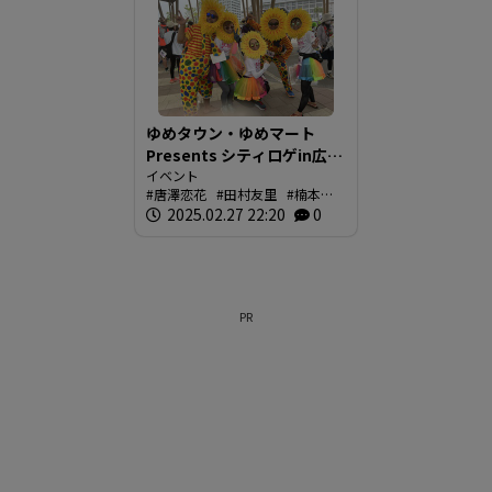
ゆめタウン・ゆめマート
Presents シティロゲin広
島 参加者募集中！ 応募締
イベント
唐澤恋花
田村友里
楠本麗
め切り延長決定！
奈
2025.02.27 22:20
イマナマ
0
PR