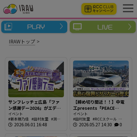
IRAWトップ
サンフレッチェ広島「ファ
【締め切り間近！！】中電
ン感謝デー2026」がエディ
工presents「PEACE
オンピースウイング広島で
イベント
MOVE サンフレッチェ広島
イベント
新本穂乃佳
田村友里
渕上
田村友里
RCCスクール
開催！生中継特番に村上信
の選手と学ぶ！広島の復興
沙紀
2026.06.01 16:48
石橋真
PEACEMOVE
2026.05.27 14:30
0
五さんも参戦！
とサッカーの歴史」