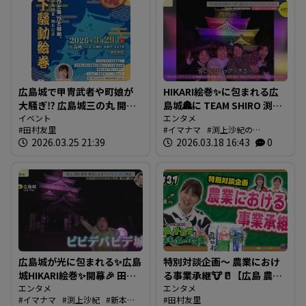
広島城で甲冑武者や町娘が
HIKARI絵巻✨に包まれる広
大騒ぎ⁉ 広島城三の丸 開業
島城🏯に TEAM SHIRO 渕上
１周年記念イベント「城下
イベント
リーダー現る🙌😃🙌
エンタメ
田村友里
イマナマ
渕上沙紀の
騒動絵巻」
【BUTSUBUTSU2】
2026.03.25 21:39
BUTSUBUTSU
2026.03.18 16:43
渕上沙紀
0
楠本
麗奈
田村友里
新本穂乃佳
広島城が光に包まれる✨広島
特別対談企画～ 農業におけ
城HIKARI絵巻✨開幕🎉 田村
る事業承継🐮🥛【広島 農の
友里アナが生中継でリポー
エンタメ
チカラと未来の食のカタ
エンタメ
イマナマ
渕上沙紀
新本穂
田村友里
ト❗❗
チ】