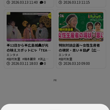
乃佳
2026.03.13 11:40
田村友里
楠本麗奈
0
2026.03.13 11:15
🌟12日から🌟広島城🏯が光
特別対談企画～女性生産者
の映えスポットに✨「TEAM
の現状・思い👩🏻‍🌾【広島
SHIRO」始動
エンタメ
農のチカラと未来の食のカ
エンタメ
田村友里
楠本麗奈
渕上沙
田村友里
❗【BUTSUBUTSU2】
タチ】
紀
2026.03.11 18:03
新本穂乃佳
イマナマ
0
渕
2026.03.10 09:00
上沙紀のBUTSUBUTSU
PR