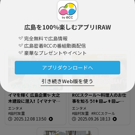
広島を100％楽しむアプリIRAW
完全無料で広島情報
広島密着RCCの番組動画配信
豪華なプレゼントやイベント
アプリダウンロードへ
引き続きWeb版を使う
イマを輝く 広島企業✨ 大之
RCCスクール～料理人のお仕
木建設に潜入❗【イマナマ
事を知ろう❗👩🏻‍🍳👨🏻‍🍳＆
World】
エンタメ
田村アナ料理名人への道🔥
エンタメ
田村友里
田村友里
RCCスクール
青山アナを手料理でおもて
2025.12.08 13:50
2025.09.26 18:13
なし😍【イマナマ！
World】