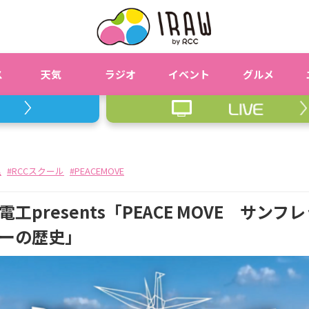
ス
天気
ラジオ
イベント
グルメ
里
RCCスクール
PEACEMOVE
presents「PEACE MOVE サン
ーの歴史」