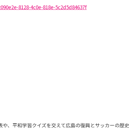
22090e2e-8128-4c0e-818e-5c2d5d84637f
表や、平和学習クイズを交えて広島の復興とサッカーの歴史